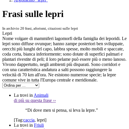
Frasi sulle lepri
In archivio 20 frasi, aforismi, citazioni sulle lepri
Lepri
Nome volgare di mammiferi lagomorfi della famiglia dei leporidi. Le
lepri sono diffuse ovunque; hanno zampe posteriori ben sviluppate,
orecchi più lunghi del capo, labbra spesse, molto mobili e spaccate,
coda corta, bianca inferiormente; sono dotate di superfici palmari e
plantari rivestite di peli; il loro pelame può essere più o meno lanoso.
Vivono dappertutto, negli ambienti più disparati. Sono corridori e
con una caratteristica andatura a salti possono raggiungere la
velocità di 70 km all'ora. Ne esistono numerose specie; la lepre
comune vive in tutta l'Europa centrale e meridionale.
La trovi in
Animali
di più su questa frase
››
“Di dove men si pensa, si leva la lepre.”
[Tag:
caccia
,
lepri
]
La trovi in
Friuli