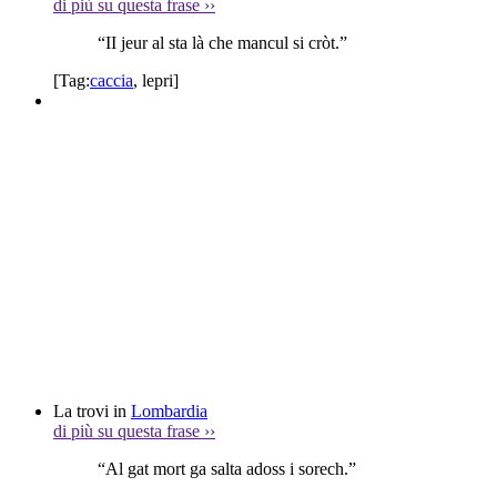
di più su questa frase
››
“II jeur al sta là che mancul si cròt.”
[Tag:
caccia
,
lepri
]
La trovi in
Lombardia
di più su questa frase
››
“Al gat mort ga salta adoss i sorech.”