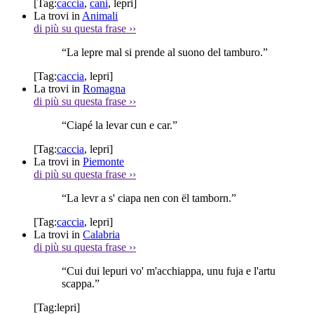
[Tag:
caccia
,
cani
,
lepri
]
La trovi in
Animali
di più su questa frase
››
“La lepre mal si prende al suono del tamburo.”
[Tag:
caccia
,
lepri
]
La trovi in
Romagna
di più su questa frase
››
“Ciapé la levar cun e car.”
[Tag:
caccia
,
lepri
]
La trovi in
Piemonte
di più su questa frase
››
“La levr a s' ciapa nen con ël tamborn.”
[Tag:
caccia
,
lepri
]
La trovi in
Calabria
di più su questa frase
››
“Cui dui lepuri vo' m'acchiappa, unu fuja e l'artu
scappa.”
[Tag:
lepri
]