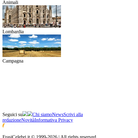
Animali
Lombardia
Campagna
Seguici su
Chi siamo
News
Scrivi alla
redazione
Novità
Informativa Privacy
FrasiCelebri.it © 1999-2026 | All rights reserved