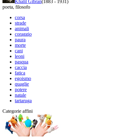
Khalil Gibran
(1883
-
1931)
poeta
,
filosofo
corsa
strade
animali
coraggio
paura
morte
cani
leoni
pasqua
caccia
fatica
egoismo
quaglie
potere
natale
tartaruga
Categorie affini