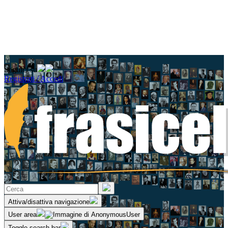
Seguici su
Registrati / Accedi
Attiva/disattiva navigazione
User area
Toggle search bar