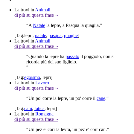
La trovi in
Animali
di più su questa frase
››
“A
Natale
la lepre, a Pasqua la quaglia.”
[Tag:
lepri
,
natale
,
pasqua
,
quaglie
]
La trovi in
Animali
di più su questa frase
››
“Quando la lepre ha
passato
il poggiolo, non si
ricorda più del suo figliolo.
”
[Tag:
egoismo
,
lepri
]
La trovi in
Lavoro
di più su questa frase
››
“Un po' corre la lepre, un po' corre il
cane
.”
[Tag:
cani
,
fatica
,
lepri
]
La trovi in
Romagna
di più su questa frase
››
“Un pëz e' corr la levra, un pëz e' corr can.”