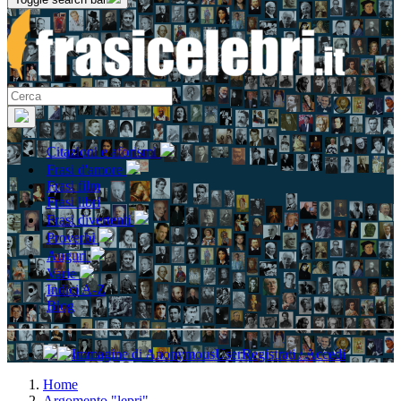
Citazioni e aforismi
Frasi d'amore
Frasi film
Frasi libri
Frasi divertenti
Proverbi
Auguri
Varie
Indici A-Z
Blog
Registrati / Accedi
Home
Argomento "lepri"