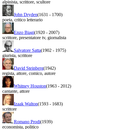
alpinista
,
scrittore
,
scultore
John Dryden
(1631
-
1700)
poeta
,
critico letterario
Enzo Biagi
(1920
-
2007)
scrittore
,
presentatore tv
,
giornalista
Salvatore Satta
(1902
-
1975)
giurista
,
scrittore
David Steinberg
(1942)
regista
,
attore
,
comico
,
autore
Whitney Houston
(1963
-
2012)
cantante
,
attore
Izaak Walton
(1593
-
1683)
scrittore
Romano Prodi
(1939)
economista
,
politico