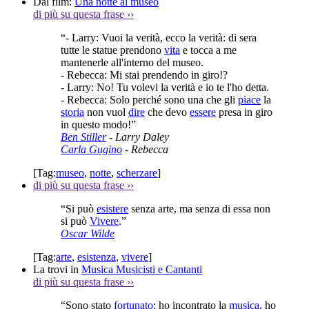
Dal film:
Una notte al museo
di più su questa frase
››
“- Larry: Vuoi la verità, ecco la verità: di sera
tutte le statue prendono
vita
e tocca a me
mantenerle all'interno del museo.
- Rebecca: Mi stai prendendo in giro!?
- Larry: No! Tu volevi la verità e io te l'ho detta.
- Rebecca: Solo perché sono una che gli
piace
la
storia
non vuol
dire
che devo
essere
presa in giro
in questo modo!”
Ben Stiller
- Larry Daley
Carla Gugino
- Rebecca
[Tag:
museo
,
notte
,
scherzare
]
di più su questa frase
››
“Si può
esistere
senza arte, ma senza di essa non
si può
Vivere
.”
Oscar Wilde
[Tag:
arte
,
esistenza
,
vivere
]
La trovi in
Musica Musicisti e Cantanti
di più su questa frase
››
“Sono stato
fortunato
: ho incontrato la
musica
, ho