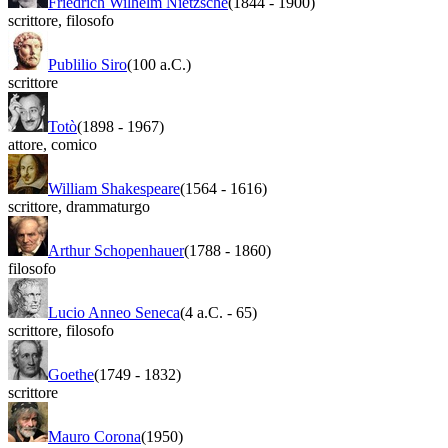
Friedrich Wilhelm Nietzsche
(1844
-
1900)
scrittore
,
filosofo
Publilio Siro
(100 a.C.)
scrittore
Totò
(1898
-
1967)
attore
,
comico
William Shakespeare
(1564
-
1616)
scrittore
,
drammaturgo
Arthur Schopenhauer
(1788
-
1860)
filosofo
Lucio Anneo Seneca
(4 a.C.
-
65)
scrittore
,
filosofo
Goethe
(1749
-
1832)
scrittore
Mauro Corona
(1950)