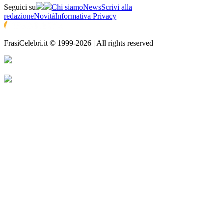
Seguici su
Chi siamo
News
Scrivi alla
redazione
Novità
Informativa Privacy
FrasiCelebri.it © 1999-2026 | All rights reserved