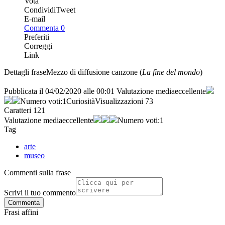
Vota
Condividi
Tweet
E-mail
Commenta
0
Preferiti
Correggi
Link
Dettagli frase
Mezzo di diffusione
canzone (
La fine del mondo
)
Pubblicata il
04/02/2020 alle 00:01
Valutazione media
eccellente
Numero voti:
1
Curiosità
Visualizzazioni
73
Caratteri
121
Valutazione media
eccellente
Numero voti:
1
Tag
arte
museo
Commenti sulla frase
Scrivi il tuo commento
Commenta
Frasi affini