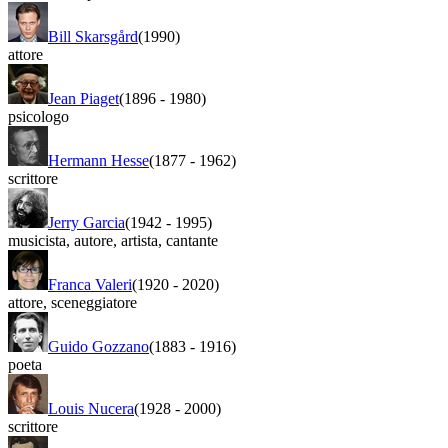
Bill Skarsgård
(1990)
attore
Jean Piaget
(1896
-
1980)
psicologo
Hermann Hesse
(1877
-
1962)
scrittore
Jerry Garcia
(1942
-
1995)
musicista
,
autore
,
artista
,
cantante
Franca Valeri
(1920
-
2020)
attore
,
sceneggiatore
Guido Gozzano
(1883
-
1916)
poeta
Louis Nucera
(1928
-
2000)
scrittore