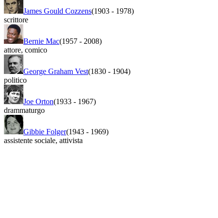
James Gould Cozzens
(1903
-
1978)
scrittore
Bernie Mac
(1957
-
2008)
attore
,
comico
George Graham Vest
(1830
-
1904)
politico
Joe Orton
(1933
-
1967)
drammaturgo
Gibbie Folger
(1943
-
1969)
assistente sociale
,
attivista