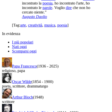
incontrato la
poesia
, ho incontrato l'arte, ho
incontrato le
parole
. Voglio
dire
che non ho
cercato niente.”
Augusto Daolio
[Tag:
arte
,
creatività
,
musica
,
poesia
]
In evidenza
I più popolari
Nati oggi
Scomparsi oggi
Papa Francesco
(1936
-
2025)
religioso
,
papa
Oscar Wilde
(1854
-
1900)
poeta
,
scrittore
,
drammaturgo
Arthur Bloch
(1948)
scrittore