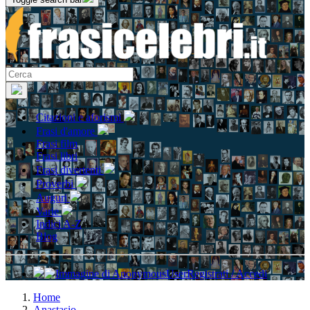
Citazioni e aforismi
Frasi d'amore
Frasi film
Frasi libri
Frasi divertenti
Proverbi
Auguri
Varie
Indici A-Z
Blog
Registrati / Accedi
Home
Anastasio