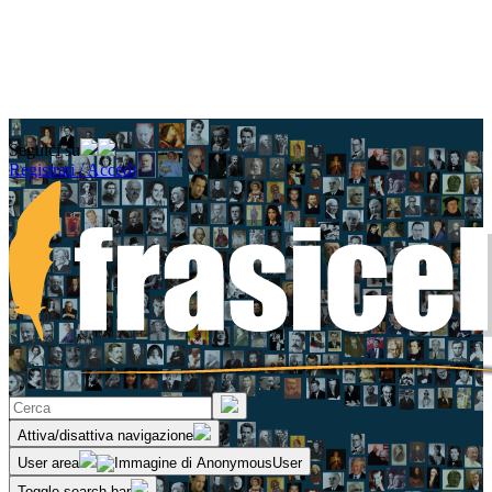
Seguici su
Registrati / Accedi
Attiva/disattiva navigazione
User area
Toggle search bar