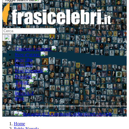
Citazioni e aforismi
Frasi d'amore
Frasi film
Frasi libri
Frasi divertenti
Proverbi
Auguri
Varie
Indici A-Z
Blog
Registrati / Accedi
Home
Pablo Neruda