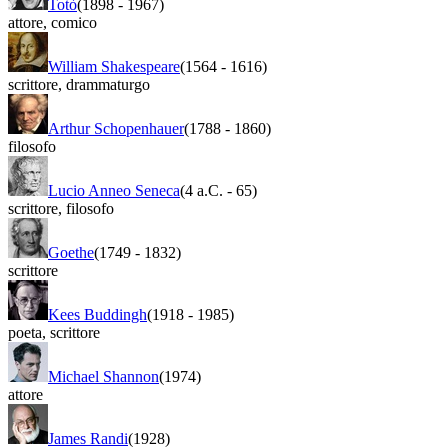
Totò
(1898
-
1967)
attore
,
comico
William Shakespeare
(1564
-
1616)
scrittore
,
drammaturgo
Arthur Schopenhauer
(1788
-
1860)
filosofo
Lucio Anneo Seneca
(4 a.C.
-
65)
scrittore
,
filosofo
Goethe
(1749
-
1832)
scrittore
Kees Buddingh
(1918
-
1985)
poeta
,
scrittore
Michael Shannon
(1974)
attore
James Randi
(1928)