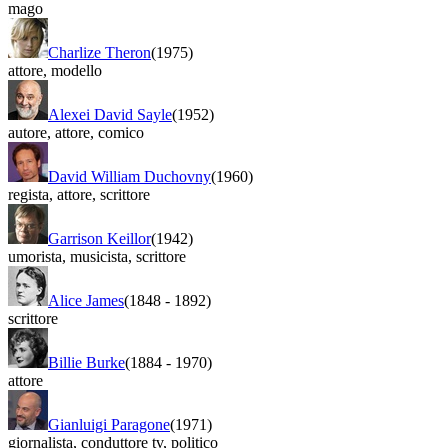
mago
Charlize Theron
(1975)
attore
,
modello
Alexei David Sayle
(1952)
autore
,
attore
,
comico
David William Duchovny
(1960)
regista
,
attore
,
scrittore
Garrison Keillor
(1942)
umorista
,
musicista
,
scrittore
Alice James
(1848
-
1892)
scrittore
Billie Burke
(1884
-
1970)
attore
Gianluigi Paragone
(1971)
giornalista
,
conduttore tv
,
politico