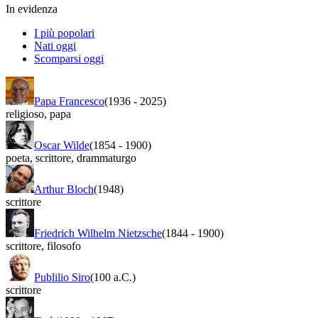
In evidenza
I più popolari
Nati oggi
Scomparsi oggi
Papa Francesco
(1936
-
2025)
religioso
,
papa
Oscar Wilde
(1854
-
1900)
poeta
,
scrittore
,
drammaturgo
Arthur Bloch
(1948)
scrittore
Friedrich Wilhelm Nietzsche
(1844
-
1900)
scrittore
,
filosofo
Publilio Siro
(100 a.C.)
scrittore