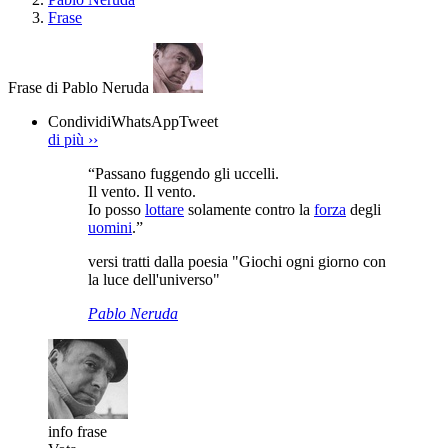
Frase
Frase di Pablo Neruda
Condividi
WhatsApp
Tweet
di più
››
“Passano fuggendo gli uccelli.
Il vento. Il vento.
Io posso
lottare
solamente contro la
forza
degli
uomini
.”
versi tratti dalla poesia "Giochi ogni giorno con
la luce dell'universo"
Pablo Neruda
info frase