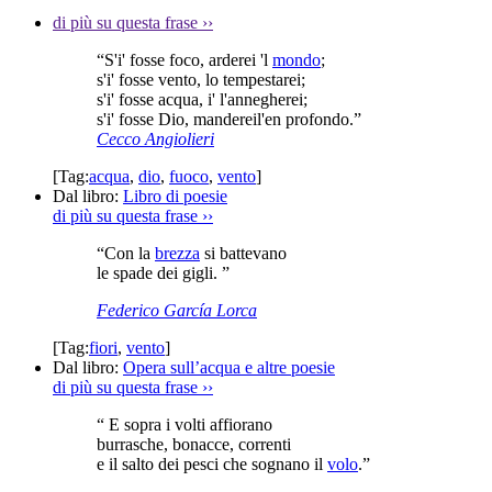
di più su questa frase
››
“S'i' fosse foco, arderei 'l
mondo
;
s'i' fosse vento, lo tempestarei;
s'i' fosse acqua, i' l'annegherei;
s'i' fosse Dio, mandereil'en profondo.”
Cecco Angiolieri
[Tag:
acqua
,
dio
,
fuoco
,
vento
]
Dal libro:
Libro di poesie
di più su questa frase
››
“Con la
brezza
si battevano
le spade dei gigli. ”
Federico García Lorca
[Tag:
fiori
,
vento
]
Dal libro:
Opera sull’acqua e altre poesie
di più su questa frase
››
“ E sopra i volti affiorano
burrasche, bonacce, correnti
e il salto dei pesci che sognano il
volo
.”