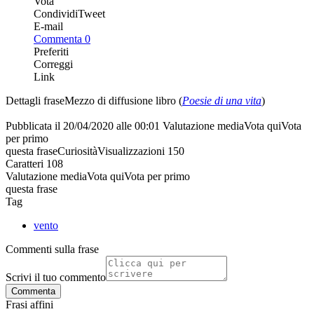
Vota
Condividi
Tweet
E-mail
Commenta
0
Preferiti
Correggi
Link
Dettagli frase
Mezzo di diffusione
libro (
Poesie di una vita
)
Pubblicata il
20/04/2020 alle 00:01
Valutazione media
Vota qui
Vota
per primo
questa frase
Curiosità
Visualizzazioni
150
Caratteri
108
Valutazione media
Vota qui
Vota per primo
questa frase
Tag
vento
Commenti sulla frase
Scrivi il tuo commento
Commenta
Frasi affini