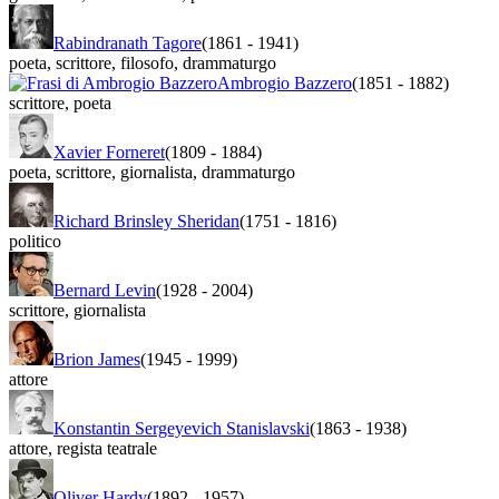
Rabindranath Tagore
(1861
-
1941)
poeta
,
scrittore
,
filosofo
,
drammaturgo
Ambrogio Bazzero
(1851
-
1882)
scrittore
,
poeta
Xavier Forneret
(1809
-
1884)
poeta
,
scrittore
,
giornalista
,
drammaturgo
Richard Brinsley Sheridan
(1751
-
1816)
politico
Bernard Levin
(1928
-
2004)
scrittore
,
giornalista
Brion James
(1945
-
1999)
attore
Konstantin Sergeyevich Stanislavski
(1863
-
1938)
attore
,
regista teatrale
Oliver Hardy
(1892
-
1957)