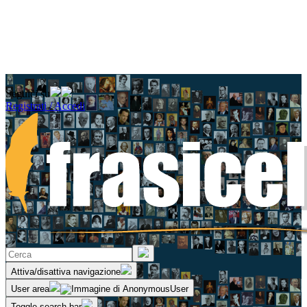
Seguici su
Registrati / Accedi
Attiva/disattiva navigazione
User area
Toggle search bar