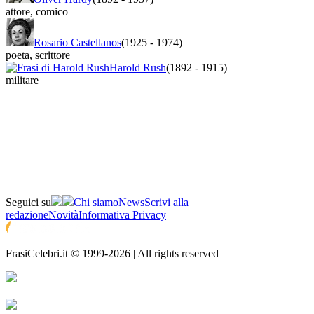
attore
,
comico
Rosario Castellanos
(1925
-
1974)
poeta
,
scrittore
Harold Rush
(1892
-
1915)
militare
Seguici su
Chi siamo
News
Scrivi alla
redazione
Novità
Informativa Privacy
FrasiCelebri.it © 1999-2026 | All rights reserved