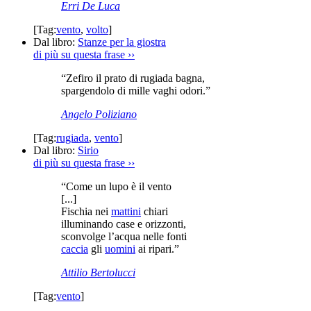
Erri De Luca
[Tag:
vento
,
volto
]
Dal libro:
Stanze per la giostra
di più su questa frase
››
“Zefiro il prato di rugiada bagna,
spargendolo di mille vaghi odori.”
Angelo Poliziano
[Tag:
rugiada
,
vento
]
Dal libro:
Sirio
di più su questa frase
››
“Come un lupo è il vento
[...]
Fischia nei
mattini
chiari
illuminando case e orizzonti,
sconvolge l’acqua nelle fonti
caccia
gli
uomini
ai ripari.”
Attilio Bertolucci
[Tag:
vento
]