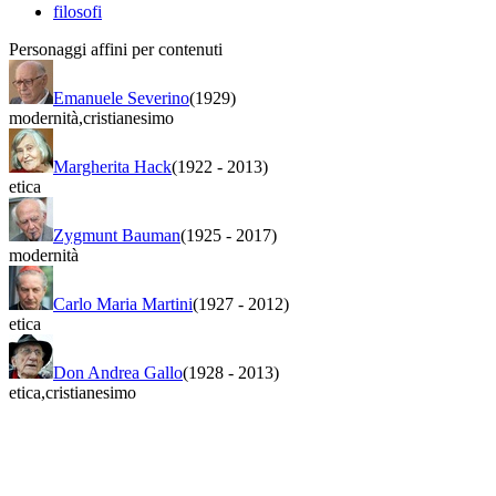
filosofi
Personaggi affini per contenuti
Emanuele Severino
(1929)
modernità
,
cristianesimo
Margherita Hack
(1922
-
2013)
etica
Zygmunt Bauman
(1925
-
2017)
modernità
Carlo Maria Martini
(1927
-
2012)
etica
Don Andrea Gallo
(1928
-
2013)
etica
,
cristianesimo