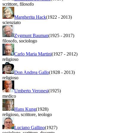
scrittore
,
filosofo
Margherita Hack
(1922
-
2013)
scienziato
Zygmunt Bauman
(1925
-
2017)
filosofo
,
sociologo
Carlo Maria Martini
(1927
-
2012)
religioso
Don Andrea Gallo
(1928
-
2013)
religioso
Umberto Veronesi
(1925)
medico
Hans Kung
(1928)
religioso
,
scrittore
,
teologo
Luciano Gallino
(1927)
sociologo
,
scrittore
,
docente