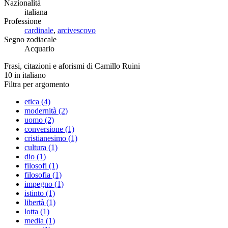
Nazionalità
italiana
Professione
cardinale
,
arcivescovo
Segno zodiacale
Acquario
Frasi, citazioni e aforismi di Camillo Ruini
10
in italiano
Filtra per argomento
etica (4)
modernità (2)
uomo (2)
conversione (1)
cristianesimo (1)
cultura (1)
dio (1)
filosofi (1)
filosofia (1)
impegno (1)
istinto (1)
libertà (1)
lotta (1)
media (1)