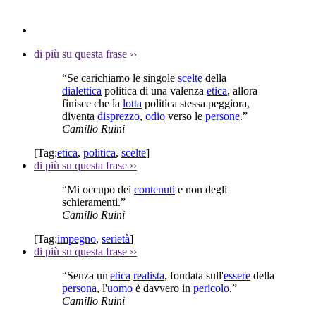
di più su questa frase
››
“Se carichiamo le singole
scelte
della
dialettica
politica di una valenza
etica
, allora
finisce che la
lotta
politica stessa peggiora,
diventa
disprezzo
,
odio
verso le
persone
.”
Camillo Ruini
[Tag:
etica
,
politica
,
scelte
]
di più su questa frase
››
“Mi occupo dei
contenuti
e non degli
schieramenti.”
Camillo Ruini
[Tag:
impegno
,
serietà
]
di più su questa frase
››
“Senza un'
etica
realista
, fondata sull'
essere
della
persona
, l'
uomo
è davvero in
pericolo
.”
Camillo Ruini