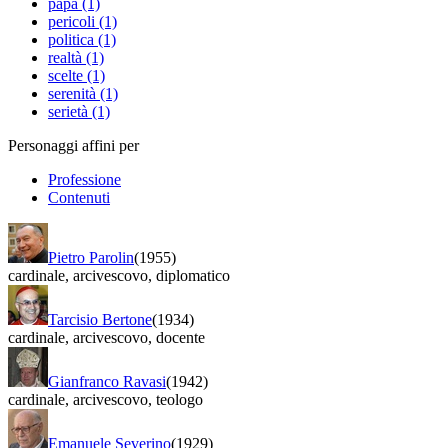
papa (1)
pericoli (1)
politica (1)
realtà (1)
scelte (1)
serenità (1)
serietà (1)
Personaggi affini per
Professione
Contenuti
Pietro Parolin
(1955)
cardinale
,
arcivescovo
,
diplomatico
Tarcisio Bertone
(1934)
cardinale
,
arcivescovo
,
docente
Gianfranco Ravasi
(1942)
cardinale
,
arcivescovo
,
teologo
Emanuele Severino
(1929)