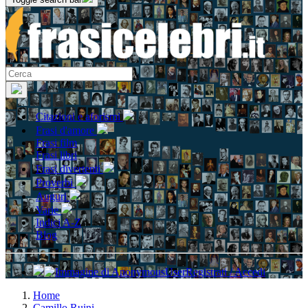
Citazioni e aforismi
Frasi d'amore
Frasi film
Frasi libri
Frasi divertenti
Proverbi
Auguri
Varie
Indici A-Z
Blog
Registrati / Accedi
Home
Camillo Ruini