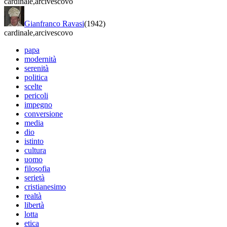
cardinale
,
arcivescovo
Gianfranco Ravasi
(1942)
cardinale
,
arcivescovo
papa
modernità
serenità
politica
scelte
pericoli
impegno
conversione
media
dio
istinto
cultura
uomo
filosofia
serietà
cristianesimo
realtà
libertà
lotta
etica