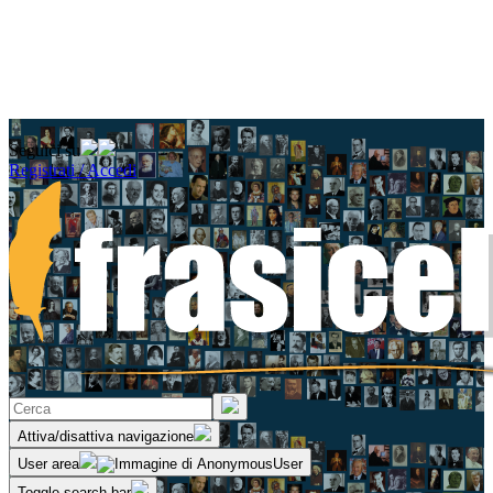
Seguici su
Registrati / Accedi
Attiva/disattiva navigazione
User area
Toggle search bar