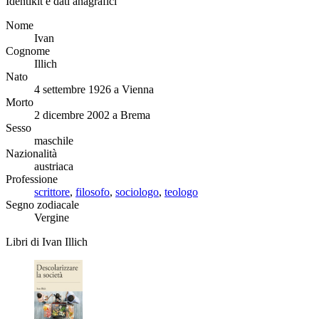
Identikit e dati anagrafici
Nome
Ivan
Cognome
Illich
Nato
4 settembre 1926 a Vienna
Morto
2 dicembre 2002 a Brema
Sesso
maschile
Nazionalità
austriaca
Professione
scrittore
,
filosofo
,
sociologo
,
teologo
Segno zodiacale
Vergine
Libri di Ivan Illich