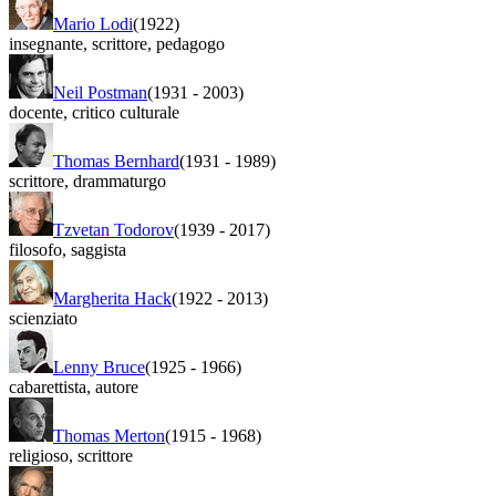
Mario Lodi
(1922)
insegnante
,
scrittore
,
pedagogo
Neil Postman
(1931
-
2003)
docente
,
critico culturale
Thomas Bernhard
(1931
-
1989)
scrittore
,
drammaturgo
Tzvetan Todorov
(1939
-
2017)
filosofo
,
saggista
Margherita Hack
(1922
-
2013)
scienziato
Lenny Bruce
(1925
-
1966)
cabarettista
,
autore
Thomas Merton
(1915
-
1968)
religioso
,
scrittore