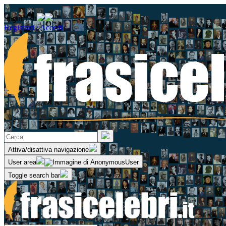
Seguici su
Registrati / Accedi
Attiva/disattiva navigazione
User area
Toggle search bar