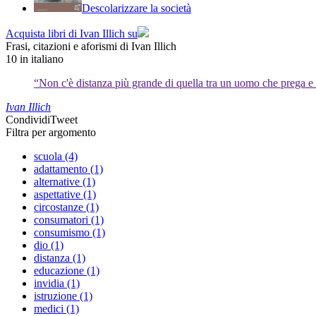
Descolarizzare la società
Acquista libri di Ivan Illich su
Frasi, citazioni e aforismi di Ivan Illich
10
in italiano
“Non c'è distanza più grande di quella tra un uomo che prega e
Ivan Illich
Condividi
Tweet
Filtra per argomento
scuola (4)
adattamento (1)
alternative (1)
aspettative (1)
circostanze (1)
consumatori (1)
consumismo (1)
dio (1)
distanza (1)
educazione (1)
invidia (1)
istruzione (1)
medici (1)