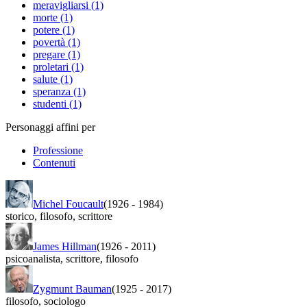
meravigliarsi (1)
morte (1)
potere (1)
povertà (1)
pregare (1)
proletari (1)
salute (1)
speranza (1)
studenti (1)
Personaggi affini per
Professione
Contenuti
Michel Foucault
(1926
-
1984)
storico
,
filosofo
,
scrittore
James Hillman
(1926
-
2011)
psicoanalista
,
scrittore
,
filosofo
Zygmunt Bauman
(1925
-
2017)
filosofo
,
sociologo