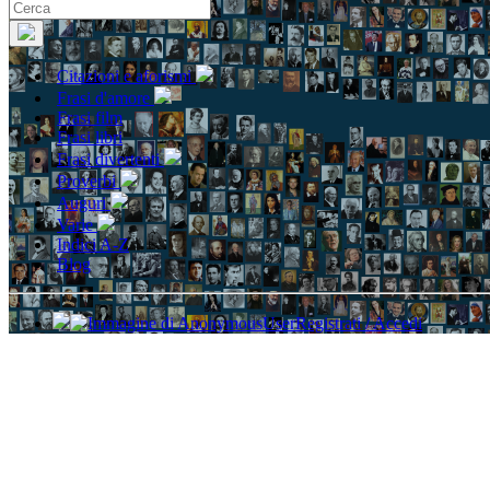
Citazioni e aforismi
Frasi d'amore
Frasi film
Frasi libri
Frasi divertenti
Proverbi
Auguri
Varie
Indici A-Z
Blog
Registrati / Accedi