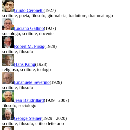
Guido Ceronetti
(1927)
scrittore
,
poeta
,
filosofo
,
giornalista
,
traduttore
,
drammaturgo
Luciano Gallino
(1927)
sociologo
,
scrittore
,
docente
Robert M. Pirsig
(1928)
scrittore
,
filosofo
Hans Kung
(1928)
religioso
,
scrittore
,
teologo
Emanuele Severino
(1929)
scrittore
,
filosofo
Jean Baudrillard
(1929
-
2007)
filosofo
,
sociologo
George Steiner
(1929
-
2020)
scrittore
,
filosofo
,
critico letterario