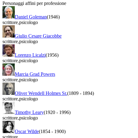
Personaggi affini per professione
Daniel Goleman
(1946)
scrittore
,
psicologo
Giulio Cesare Giacobbe
scrittore
,
psicologo
Lorenzo Licalzi
(1956)
scrittore
,
psicologo
Marcia Grad Powers
scrittore
,
psicologo
Oliver Wendell Holmes Sr.
(1809
-
1894)
scrittore
,
psicologo
Timothy Leary
(1920
-
1996)
scrittore
,
psicologo
Oscar Wilde
(1854
-
1900)
scrittore