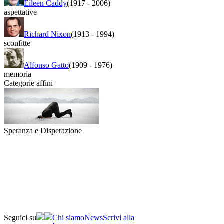
Eileen Caddy
(1917
-
2006)
aspettative
Richard Nixon
(1913
-
1994)
sconfitte
Alfonso Gatto
(1909
-
1976)
memoria
Categorie affini
Speranza e Disperazione
Seguici su
Chi siamo
News
Scrivi alla