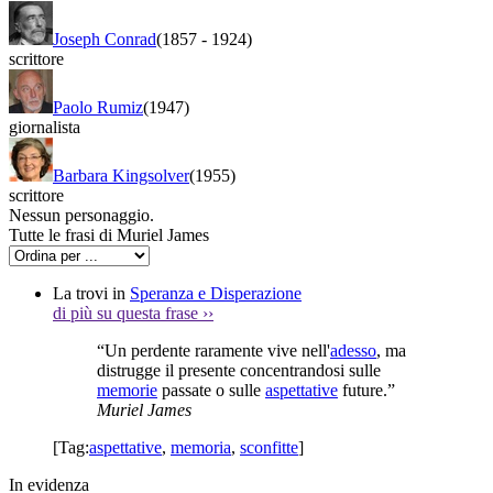
Joseph Conrad
(1857
-
1924)
scrittore
Paolo Rumiz
(1947)
giornalista
Barbara Kingsolver
(1955)
scrittore
Nessun personaggio.
Tutte le frasi di Muriel James
La trovi in
Speranza e Disperazione
di più su questa frase
››
“Un perdente raramente vive nell'
adesso
, ma
distrugge il presente concentrandosi sulle
memorie
passate o sulle
aspettative
future.”
Muriel James
[Tag:
aspettative
,
memoria
,
sconfitte
]
In evidenza