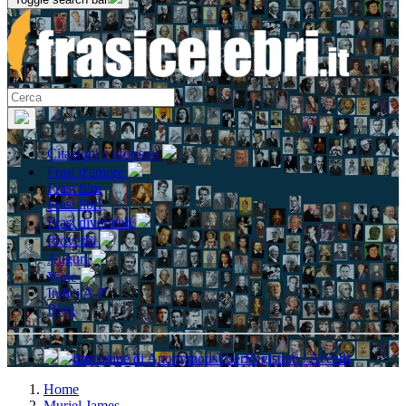
Citazioni e aforismi
Frasi d'amore
Frasi film
Frasi libri
Frasi divertenti
Proverbi
Auguri
Varie
Indici A-Z
Blog
Registrati / Accedi
Home
Muriel James