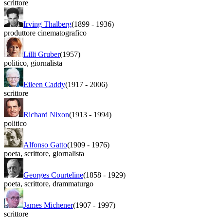
scrittore
Irving Thalberg
(1899
-
1936)
produttore cinematografico
Lilli Gruber
(1957)
politico
,
giornalista
Eileen Caddy
(1917
-
2006)
scrittore
Richard Nixon
(1913
-
1994)
politico
Alfonso Gatto
(1909
-
1976)
poeta
,
scrittore
,
giornalista
Georges Courteline
(1858
-
1929)
poeta
,
scrittore
,
drammaturgo
James Michener
(1907
-
1997)
scrittore