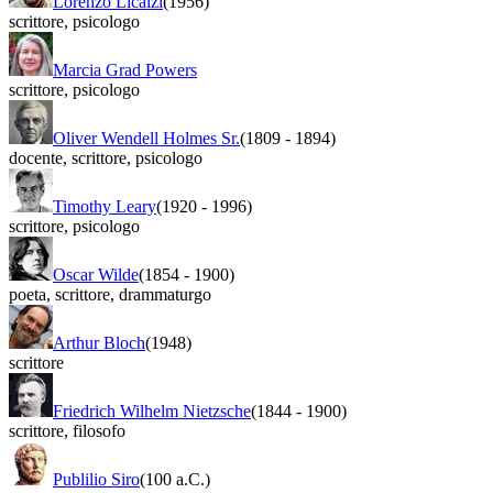
Lorenzo Licalzi
(1956)
scrittore
,
psicologo
Marcia Grad Powers
scrittore
,
psicologo
Oliver Wendell Holmes Sr.
(1809
-
1894)
docente
,
scrittore
,
psicologo
Timothy Leary
(1920
-
1996)
scrittore
,
psicologo
Oscar Wilde
(1854
-
1900)
poeta
,
scrittore
,
drammaturgo
Arthur Bloch
(1948)
scrittore
Friedrich Wilhelm Nietzsche
(1844
-
1900)
scrittore
,
filosofo
Publilio Siro
(100 a.C.)