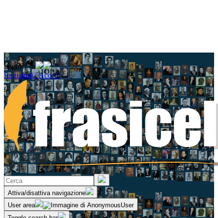
Seguici su
Registrati / Accedi
Attiva/disattiva navigazione
User area
Toggle search bar