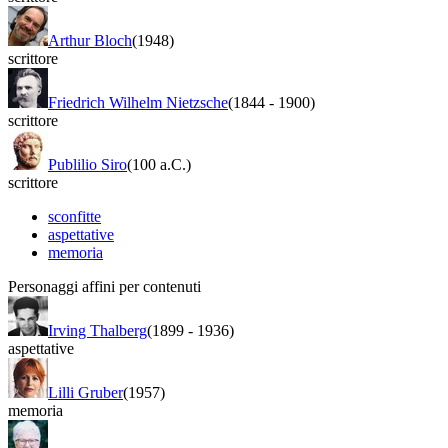
Arthur Bloch
(1948)
scrittore
Friedrich Wilhelm Nietzsche
(1844
-
1900)
scrittore
Publilio Siro
(100 a.C.)
scrittore
sconfitte
aspettative
memoria
Personaggi affini per contenuti
Irving Thalberg
(1899
-
1936)
aspettative
Lilli Gruber
(1957)
memoria