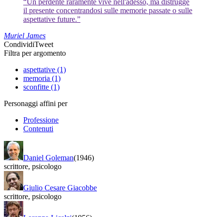
“Un perdente raramente vive nell'adesso, ma distrugge
il presente concentrandosi sulle memorie passate o sulle
aspettative future.”
Muriel James
Condividi
Tweet
Filtra per argomento
aspettative (1)
memoria (1)
sconfitte (1)
Personaggi affini per
Professione
Contenuti
Daniel Goleman
(1946)
scrittore
,
psicologo
Giulio Cesare Giacobbe
scrittore
,
psicologo