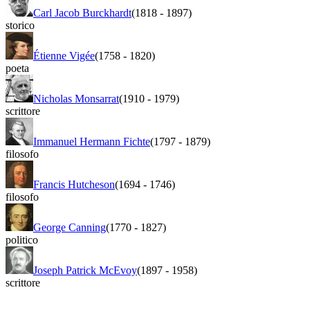
Carl Jacob Burckhardt
(1818
-
1897)
storico
Étienne Vigée
(1758
-
1820)
poeta
Nicholas Monsarrat
(1910
-
1979)
scrittore
Immanuel Hermann Fichte
(1797
-
1879)
filosofo
Francis Hutcheson
(1694
-
1746)
filosofo
George Canning
(1770
-
1827)
politico
Joseph Patrick McEvoy
(1897
-
1958)
scrittore