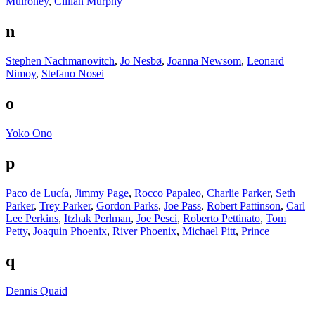
Mulroney
,
Cillian Murphy
n
Stephen Nachmanovitch
,
Jo Nesbø
,
Joanna Newsom
,
Leonard
Nimoy
,
Stefano Nosei
o
Yoko Ono
p
Paco de Lucía
,
Jimmy Page
,
Rocco Papaleo
,
Charlie Parker
,
Seth
Parker
,
Trey Parker
,
Gordon Parks
,
Joe Pass
,
Robert Pattinson
,
Carl
Lee Perkins
,
Itzhak Perlman
,
Joe Pesci
,
Roberto Pettinato
,
Tom
Petty
,
Joaquin Phoenix
,
River Phoenix
,
Michael Pitt
,
Prince
q
Dennis Quaid