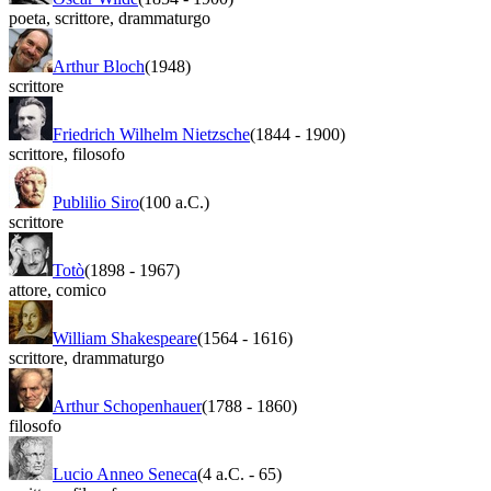
poeta
,
scrittore
,
drammaturgo
Arthur Bloch
(1948)
scrittore
Friedrich Wilhelm Nietzsche
(1844
-
1900)
scrittore
,
filosofo
Publilio Siro
(100 a.C.)
scrittore
Totò
(1898
-
1967)
attore
,
comico
William Shakespeare
(1564
-
1616)
scrittore
,
drammaturgo
Arthur Schopenhauer
(1788
-
1860)
filosofo
Lucio Anneo Seneca
(4 a.C.
-
65)