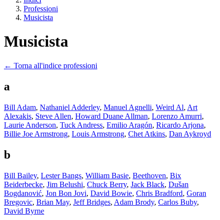
Professioni
Musicista
Musicista
← Torna all'indice professioni
a
Bill Adam
,
Nathaniel Adderley
,
Manuel Agnelli
,
Weird Al
,
Art
Alexakis
,
Steve Allen
,
Howard Duane Allman
,
Lorenzo Amurri
,
Laurie Anderson
,
Tuck Andress
,
Emilio Aragón
,
Ricardo Arjona
,
Billie Joe Armstrong
,
Louis Armstrong
,
Chet Atkins
,
Dan Aykroyd
b
Bill Bailey
,
Lester Bangs
,
William Basie
,
Beethoven
,
Bix
Beiderbecke
,
Jim Belushi
,
Chuck Berry
,
Jack Black
,
Dušan
Bogdanović
,
Jon Bon Jovi
,
David Bowie
,
Chris Bradford
,
Goran
Bregovic
,
Brian May
,
Jeff Bridges
,
Adam Brody
,
Carlos Buby
,
David Byrne