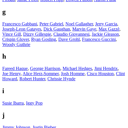
g
Francesco Gabbani
,
Peter Gabriel
,
Noel Gallagher
,
Jerry Garcia
,
Joseph-Leon Gatayes
,
Dick Gaughan
,
Marvin Gaye
,
Max Gazzè
,
Vince Gill
,
Dizzy Gillespie
,
Claudio Giovannesi
,
Jackie Gleason
,
Crispin Glover
,
Ryan Gosling
,
Dave Grohl
,
Francesco Guccini
,
Woody Guthrie
h
Fareed Haque
,
George Harrison
,
Michael Hedges
,
Jimi Hendrix
,
Joe Henry
,
Alice Herz-Sommer
,
Josh Homme
,
Cisco Houston
,
Clint
Howard
,
Robert Hunter
,
Chrissie Hynde
i
Susie Ibarra
,
Iggy Pop
j
Jimmy Johnson
,
Justin Bieber