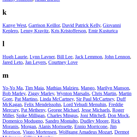
k
Kanye West
,
Garrison Keillor
,
David Patrick Kelly
,
Giovanni
Keplero
,
Lenny Kravitz
,
Kris Kristofferson
,
Emir Kusturica
l
Hugh Laurie
,
Lynn Lavner
,
Bill Lee
,
Jack Lemmon
,
John Lennon
,
Jared Leto
,
Jan Leyers
,
Courtney Love
m
Yo-Yo Ma
,
Tim Maia
,
Mathias Malzieu
,
Mango
,
Marilyn Manson
,
Bob Marley
,
Ziggy Marley
,
Wynton Marsalis
,
Chris Martin
,
Martin
Gore
,
Pat Martino
,
Linda McCartney
,
Sir Paul McCartney
,
Duff
McKagan
,
Felix Mendelssohn
,
Lord Yehudi Menuhin
,
Freddie
Mercury
,
Pat Metheny
,
George Michael
,
Jesse Michaels
,
Roger
Miller
,
Spike Milligan
,
Charles Mingus
,
Joni Mitchell
,
Don Mock
,
Domenico Modugno
,
Sandro Montalto
,
Dudley Moore
,
Rick
Moranis
,
Morgan
,
Alanis Morissette
,
Ennio Morricone
,
Jim
Morrison
,
Viggo Mortensen
,
Wolfgang Amadeus Mozart
,
Dermot