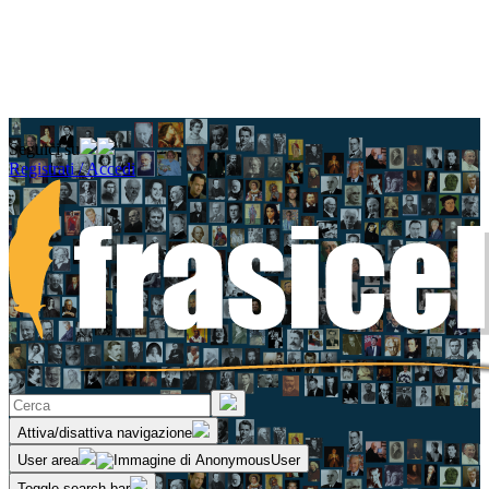
Seguici su
Registrati / Accedi
Attiva/disattiva navigazione
User area
Toggle search bar