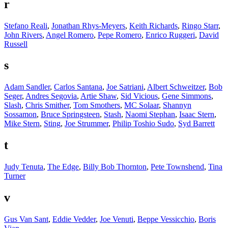
r
Stefano Reali
,
Jonathan Rhys-Meyers
,
Keith Richards
,
Ringo Starr
,
John Rivers
,
Angel Romero
,
Pepe Romero
,
Enrico Ruggeri
,
David
Russell
s
Adam Sandler
,
Carlos Santana
,
Joe Satriani
,
Albert Schweitzer
,
Bob
Seger
,
Andres Segovia
,
Artie Shaw
,
Sid Vicious
,
Gene Simmons
,
Slash
,
Chris Smither
,
Tom Smothers
,
MC Solaar
,
Shannyn
Sossamon
,
Bruce Springsteen
,
Stash
,
Naomi Stephan
,
Isaac Stern
,
Mike Stern
,
Sting
,
Joe Strummer
,
Philip Toshio Sudo
,
Syd Barrett
t
Judy Tenuta
,
The Edge
,
Billy Bob Thornton
,
Pete Townshend
,
Tina
Turner
v
Gus Van Sant
,
Eddie Vedder
,
Joe Venuti
,
Beppe Vessicchio
,
Boris