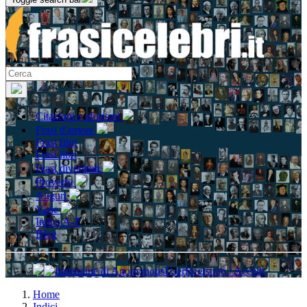
Citazioni e aforismi
Frasi d'amore
Frasi film
Frasi libri
Frasi divertenti
Proverbi
Auguri
Varie
Indici A-Z
Blog
Registrati / Accedi
Home
Indici