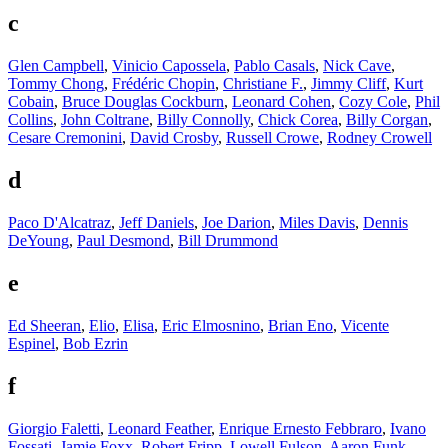
c
Glen Campbell
,
Vinicio Capossela
,
Pablo Casals
,
Nick Cave
,
Tommy Chong
,
Frédéric Chopin
,
Christiane F.
,
Jimmy Cliff
,
Kurt
Cobain
,
Bruce Douglas Cockburn
,
Leonard Cohen
,
Cozy Cole
,
Phil
Collins
,
John Coltrane
,
Billy Connolly
,
Chick Corea
,
Billy Corgan
,
Cesare Cremonini
,
David Crosby
,
Russell Crowe
,
Rodney Crowell
d
Paco D'Alcatraz
,
Jeff Daniels
,
Joe Darion
,
Miles Davis
,
Dennis
DeYoung
,
Paul Desmond
,
Bill Drummond
e
Ed Sheeran
,
Elio
,
Elisa
,
Eric Elmosnino
,
Brian Eno
,
Vicente
Espinel
,
Bob Ezrin
f
Giorgio Faletti
,
Leonard Feather
,
Enrique Ernesto Febbraro
,
Ivano
Fossati
,
Jamie Foxx
,
Robert Fripp
,
Lowell Fulson
,
Aaron Funk