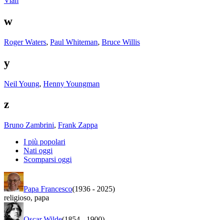
Vian
w
Roger Waters
,
Paul Whiteman
,
Bruce Willis
y
Neil Young
,
Henny Youngman
z
Bruno Zambrini
,
Frank Zappa
I più popolari
Nati oggi
Scomparsi oggi
Papa Francesco
(1936
-
2025)
religioso
,
papa
Oscar Wilde
(1854
-
1900)