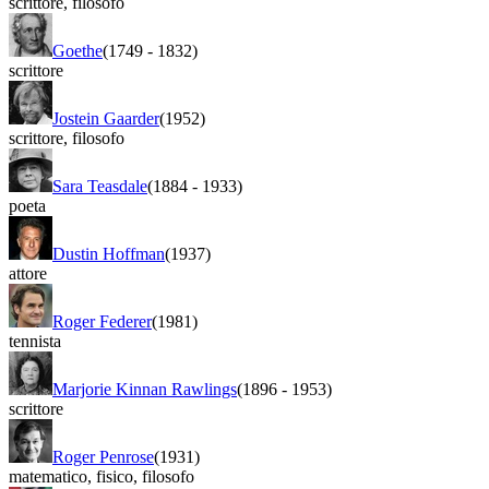
scrittore
,
filosofo
Goethe
(1749
-
1832)
scrittore
Jostein Gaarder
(1952)
scrittore
,
filosofo
Sara Teasdale
(1884
-
1933)
poeta
Dustin Hoffman
(1937)
attore
Roger Federer
(1981)
tennista
Marjorie Kinnan Rawlings
(1896
-
1953)
scrittore
Roger Penrose
(1931)
matematico
,
fisico
,
filosofo