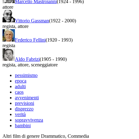
Marcello Mastroianni
(1924
-
1996)
attore
Vittorio Gassman
(1922
-
2000)
regista
,
attore
Federico Fellini
(1920
-
1993)
regista
Aldo Fabrizi
(1905
-
1990)
regista
,
attore
,
sceneggiatore
pessimismo
epoca
adulti
caos
avvenimenti
previsioni
disprezzo
verità
sopravvivenza
bambini
Altri film di genere Drammatico, Commedia