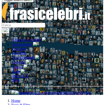
Citazioni e aforismi
Frasi d'amore
Frasi film
Frasi libri
Frasi divertenti
Proverbi
Auguri
Varie
Indici A-Z
Blog
Registrati / Accedi
Home
Frasi di Film