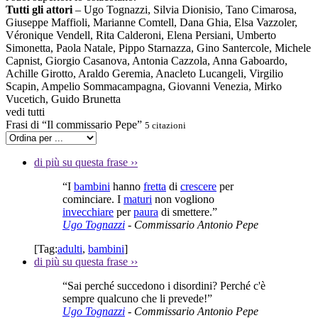
Tutti gli attori
– Ugo Tognazzi, Silvia Dionisio, Tano Cimarosa,
Giuseppe Maffioli, Marianne Comtell, Dana Ghia, Elsa Vazzoler,
Véronique Vendell, Rita Calderoni, Elena Persiani, Umberto
Simonetta, Paola Natale, Pippo Starnazza, Gino Santercole, Michele
Capnist, Giorgio Casanova, Antonia Cazzola, Anna Gaboardo,
Achille Girotto, Araldo Geremia, Anacleto Lucangeli, Virgilio
Scapin, Ampelio Sommacampagna, Giovanni Venezia, Mirko
Vucetich, Guido Brunetta
vedi tutti
Frasi di “Il commissario Pepe”
5 citazioni
di più su questa frase
››
“I
bambini
hanno
fretta
di
crescere
per
cominciare. I
maturi
non vogliono
invecchiare
per
paura
di smettere.”
Ugo Tognazzi
- Commissario Antonio Pepe
[Tag:
adulti
,
bambini
]
di più su questa frase
››
“Sai perché succedono i disordini? Perché c'è
sempre qualcuno che li prevede!”
Ugo Tognazzi
- Commissario Antonio Pepe