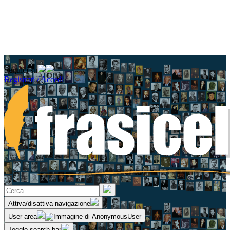
Seguici su
Registrati / Accedi
Attiva/disattiva navigazione
User area
Toggle search bar