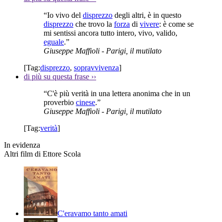
“Io vivo del
disprezzo
degli altri, è in questo
disprezzo
che trovo la
forza
di
vivere
: è come se
mi sentissi ancora tutto intero, vivo, valido,
eguale
.”
Giuseppe Maffioli
- Parigi, il mutilato
[Tag:
disprezzo
,
sopravvivenza
]
di più su questa frase
››
“C'è più verità in una lettera anonima che in un
proverbio
cinese
.”
Giuseppe Maffioli
- Parigi, il mutilato
[Tag:
verità
]
In evidenza
Altri film di Ettore Scola
C'eravamo tanto amati