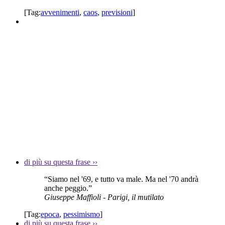
[Tag:
avvenimenti
,
caos
,
previsioni
]
di più su questa frase
››
“Siamo nel '69, e tutto va male. Ma nel '70 andrà
anche peggio.”
Giuseppe Maffioli
- Parigi, il mutilato
[Tag:
epoca
,
pessimismo
]
di più su questa frase
››