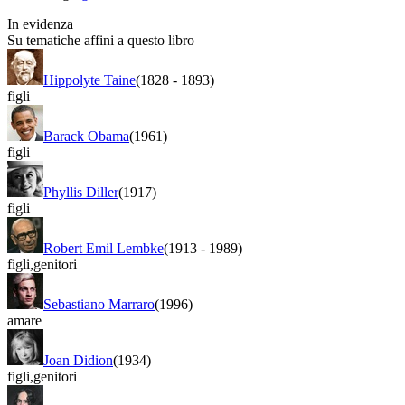
In evidenza
Su tematiche affini a questo libro
Hippolyte Taine
(1828
-
1893)
figli
Barack Obama
(1961)
figli
Phyllis Diller
(1917)
figli
Robert Emil Lembke
(1913
-
1989)
figli
,
genitori
Sebastiano Marraro
(1996)
amare
Joan Didion
(1934)
figli
,
genitori