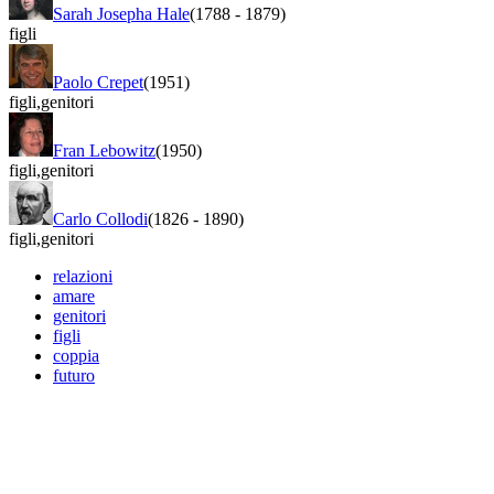
Sarah Josepha Hale
(1788
-
1879)
figli
Paolo Crepet
(1951)
figli
,
genitori
Fran Lebowitz
(1950)
figli
,
genitori
Carlo Collodi
(1826
-
1890)
figli
,
genitori
relazioni
amare
genitori
figli
coppia
futuro