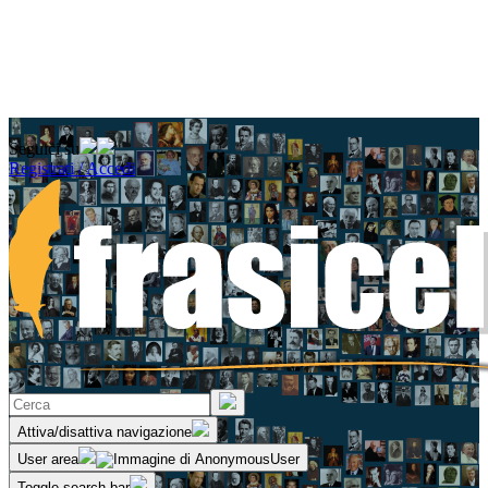
Seguici su
Registrati / Accedi
Attiva/disattiva navigazione
User area
Toggle search bar