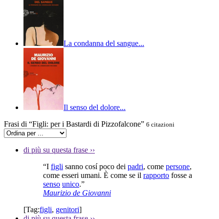
La condanna del sangue...
Il senso del dolore...
Frasi di “Figli: per i Bastardi di Pizzofalcone”
6 citazioni
di più su questa frase
››
“I
figli
sanno cosí poco dei
padri
, come
persone
,
come esseri umani. È come se il
rapporto
fosse a
senso
unico
.”
Maurizio de Giovanni
[Tag:
figli
,
genitori
]
di più su questa frase
››