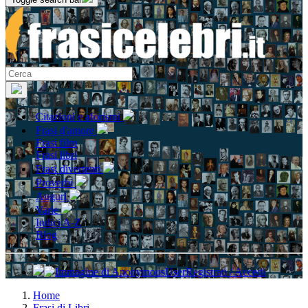
Citazioni e aforismi
Frasi d'amore
Frasi film
Frasi libri
Frasi divertenti
Proverbi
Auguri
Varie
Indici A-Z
Blog
Registrati / Accedi
Home
Frasi di Libri