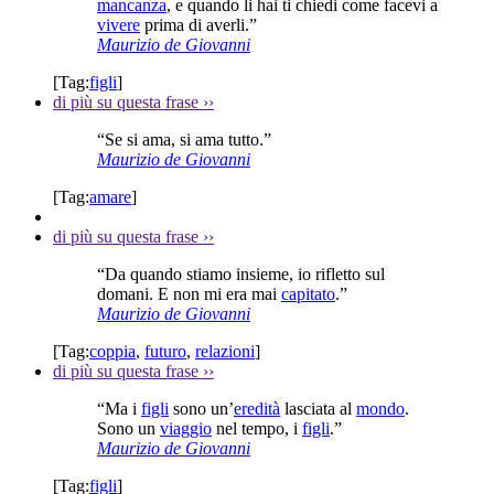
mancanza
, e quando li hai ti chiedi come facevi a
vivere
prima di averli.”
Maurizio de Giovanni
[Tag:
figli
]
di più su questa frase
››
“Se si ama, si ama tutto.”
Maurizio de Giovanni
[Tag:
amare
]
di più su questa frase
››
“Da quando stiamo insieme, io rifletto sul
domani. E non mi era mai
capitato
.”
Maurizio de Giovanni
[Tag:
coppia
,
futuro
,
relazioni
]
di più su questa frase
››
“Ma i
figli
sono un’
eredità
lasciata al
mondo
.
Sono un
viaggio
nel tempo, i
figli
.”
Maurizio de Giovanni
[Tag:
figli
]