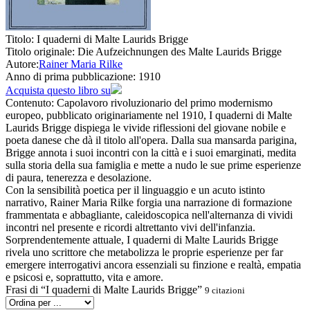
Titolo:
I quaderni di Malte Laurids Brigge
Titolo originale:
Die Aufzeichnungen des Malte Laurids Brigge
Autore:
Rainer Maria Rilke
Anno di prima pubblicazione:
1910
Acquista questo libro su
Contenuto:
Capolavoro rivoluzionario del primo modernismo
europeo, pubblicato originariamente nel 1910, I quaderni di Malte
Laurids Brigge dispiega le vivide riflessioni del giovane nobile e
poeta danese che dà il titolo all'opera. Dalla sua mansarda parigina,
Brigge annota i suoi incontri con la città e i suoi emarginati, medita
sulla storia della sua famiglia e mette a nudo le sue prime esperienze
di paura, tenerezza e desolazione.
Con la sensibilità poetica per il linguaggio e un acuto istinto
narrativo, Rainer Maria Rilke forgia una narrazione di formazione
frammentata e abbagliante, caleidoscopica nell'alternanza di vividi
incontri nel presente e ricordi altrettanto vivi dell'infanzia.
Sorprendentemente attuale, I quaderni di Malte Laurids Brigge
rivela uno scrittore che metabolizza le proprie esperienze per far
emergere interrogativi ancora essenziali su finzione e realtà, empatia
e psicosi e, soprattutto, vita e amore.
Frasi di “I quaderni di Malte Laurids Brigge”
9 citazioni