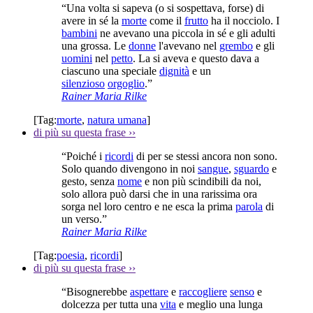
“Una volta si sapeva (o si sospettava, forse) di
avere in sé la
morte
come il
frutto
ha il nocciolo. I
bambini
ne avevano una piccola in sé e gli adulti
una grossa. Le
donne
l'avevano nel
grembo
e gli
uomini
nel
petto
. La si aveva e questo dava a
ciascuno una speciale
dignità
e un
silenzioso
orgoglio
.”
Rainer Maria Rilke
[Tag:
morte
,
natura umana
]
di più su questa frase
››
“Poiché i
ricordi
di per se stessi ancora non sono.
Solo quando divengono in noi
sangue
,
sguardo
e
gesto, senza
nome
e non più scindibili da noi,
solo allora può darsi che in una rarissima ora
sorga nel loro centro e ne esca la prima
parola
di
un verso.”
Rainer Maria Rilke
[Tag:
poesia
,
ricordi
]
di più su questa frase
››
“Bisognerebbe
aspettare
e
raccogliere
senso
e
dolcezza per tutta una
vita
e meglio una lunga