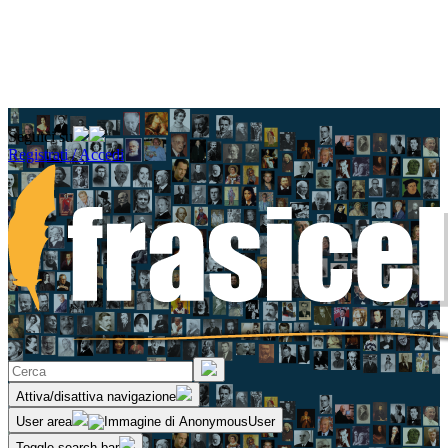
Seguici su
Registrati / Accedi
Attiva/disattiva navigazione
User area
Toggle search bar