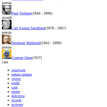
poesia
Paul Verlaine
(1844
-
1896)
ricordi
Carl August Sandburg
(1878
-
1967)
poesia
Stephane Mallarmé
(1842
-
1898)
poesia
Graeme Sims
(1937)
cani
osservare
natura umana
vivere
realtà
cani
morte
dolcezza
ricordi
scrivere