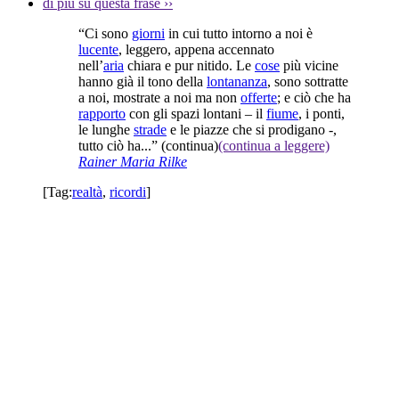
di più su questa frase
››
“Ci sono
giorni
in cui tutto intorno a noi è
lucente
, leggero, appena accennato
nell’
aria
chiara e pur nitido. Le
cose
più vicine
hanno già il tono della
lontananza
, sono sottratte
a noi, mostrate a noi ma non
offerte
; e ciò che ha
rapporto
con gli spazi lontani – il
fiume
, i ponti,
le lunghe
strade
e le piazze che si prodigano -,
tutto ciò ha...”
(continua)
(continua a leggere)
Rainer Maria Rilke
[Tag:
realtà
,
ricordi
]