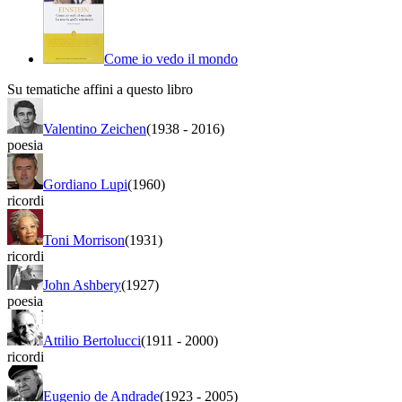
Come io vedo il mondo
Su tematiche affini a questo libro
Valentino Zeichen
(1938
-
2016)
poesia
Gordiano Lupi
(1960)
ricordi
Toni Morrison
(1931)
ricordi
John Ashbery
(1927)
poesia
Attilio Bertolucci
(1911
-
2000)
ricordi
Eugenio de Andrade
(1923
-
2005)