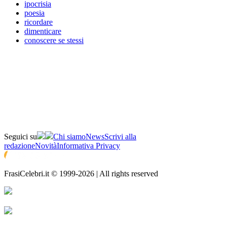
ipocrisia
poesia
ricordare
dimenticare
conoscere se stessi
Seguici su
Chi siamo
News
Scrivi alla
redazione
Novità
Informativa Privacy
FrasiCelebri.it © 1999-2026 | All rights reserved