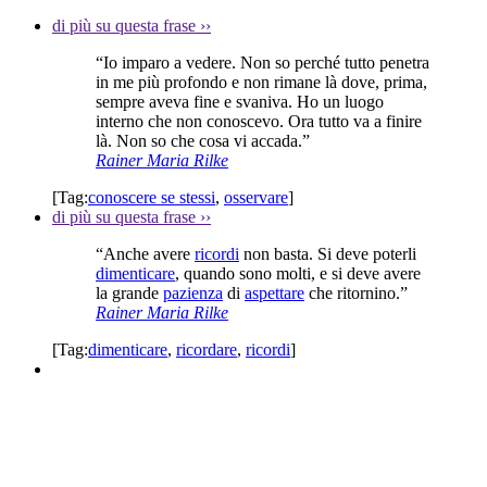
di più su questa frase
››
“Io imparo a vedere. Non so perché tutto penetra
in me più profondo e non rimane là dove, prima,
sempre aveva fine e svaniva. Ho un luogo
interno che non conoscevo. Ora tutto va a finire
là. Non so che cosa vi accada.”
Rainer Maria Rilke
[Tag:
conoscere se stessi
,
osservare
]
di più su questa frase
››
“Anche avere
ricordi
non basta. Si deve poterli
dimenticare
, quando sono molti, e si deve avere
la grande
pazienza
di
aspettare
che ritornino.”
Rainer Maria Rilke
[Tag:
dimenticare
,
ricordare
,
ricordi
]