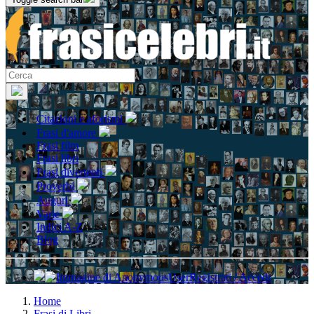
Citazioni e aforismi
Frasi d'amore
Frasi film
Frasi libri
Frasi divertenti
Proverbi
Auguri
Varie
Indici A-Z
Blog
Registrati / Accedi
Home
Frasi di Libri