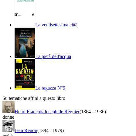
La ventisettesima città
La pietà dell'acqua
La ragazza N°9
Su tematiche affini a questo libro
Henri François Joseph de Régnier
(1864
-
1936)
donne
Jean Renoir
(1894
-
1979)
realtà