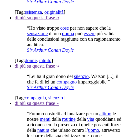
Sir Arthur Conan Doyle
[Tag:
esistenza
,
originalità
]
di più su questa frase
››
“Ho visto troppe
cose
per non sapere che la
sensazione
di una
donna
può
essere
più valida
delle conclusioni raggiunte con un ragionamento
analitico.”
Sir Arthur Conan Doyle
[Tag:
donne
,
intuito
]
di più su questa frase
››
“Lei ha il gran dono del
silenzio
, Watson [...], il
che fa di lei un
compagno
impareggiabile.”
Sir Arthur Conan Doyle
[Tag:
compagnia
,
silenzio
]
di più su questa frase
››
“Fummo costretti ad innalzare per un
attimo
le
nostre
menti
dalla
routine
della
vita
quotidiana ed
a riconoscere la presenza di quelle possenti forze
della
natura
che urlano contro l’
uomo
, attraverso
le sbarre della sua civilizzazione, come