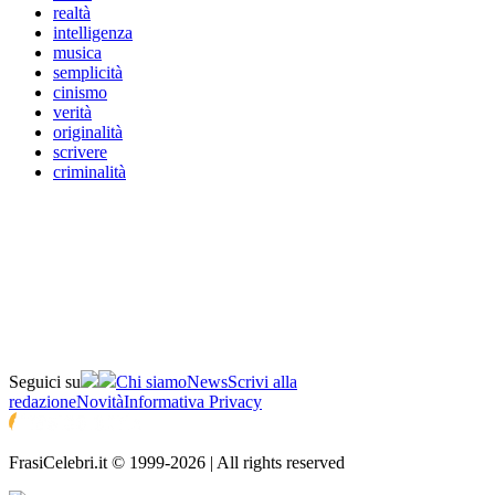
realtà
intelligenza
musica
semplicità
cinismo
verità
originalità
scrivere
criminalità
Seguici su
Chi siamo
News
Scrivi alla
redazione
Novità
Informativa Privacy
FrasiCelebri.it © 1999-2026 | All rights reserved