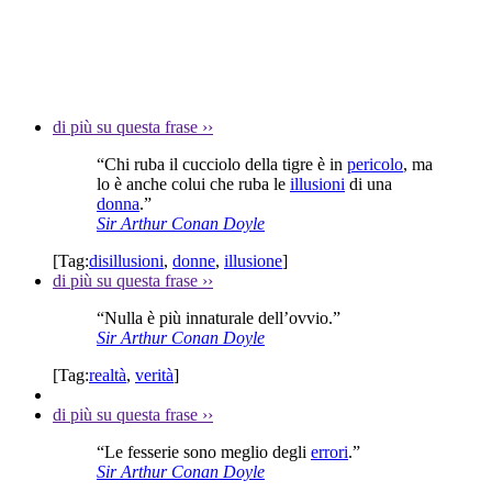
di più su questa frase
››
“Chi ruba il cucciolo della tigre è in
pericolo
, ma
lo è anche colui che ruba le
illusioni
di una
donna
.”
Sir Arthur Conan Doyle
[Tag:
disillusioni
,
donne
,
illusione
]
di più su questa frase
››
“Nulla è più innaturale dell’ovvio.”
Sir Arthur Conan Doyle
[Tag:
realtà
,
verità
]
di più su questa frase
››
“Le fesserie sono meglio degli
errori
.”
Sir Arthur Conan Doyle