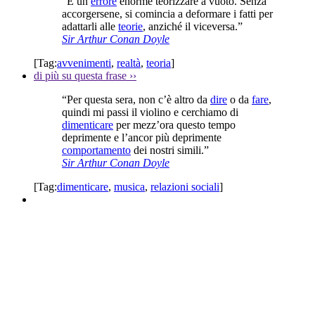
“È un
errore
enorme teorizzare a vuoto. Senza
accorgersene, si comincia a deformare i fatti per
adattarli alle
teorie
, anziché il viceversa.”
Sir Arthur Conan Doyle
[Tag:
avvenimenti
,
realtà
,
teoria
]
di più su questa frase
››
“Per questa sera, non c’è altro da
dire
o da
fare
,
quindi mi passi il violino e cerchiamo di
dimenticare
per mezz’ora questo tempo
deprimente e l’ancor più deprimente
comportamento
dei nostri simili.”
Sir Arthur Conan Doyle
[Tag:
dimenticare
,
musica
,
relazioni sociali
]