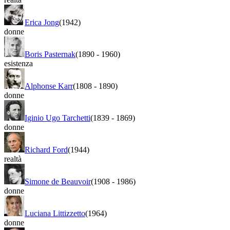
Erica Jong
(1942)
donne
Boris Pasternak
(1890
-
1960)
esistenza
Alphonse Karr
(1808
-
1890)
donne
Iginio Ugo Tarchetti
(1839
-
1869)
donne
Richard Ford
(1944)
realtà
Simone de Beauvoir
(1908
-
1986)
donne
Luciana Littizzetto
(1964)
donne