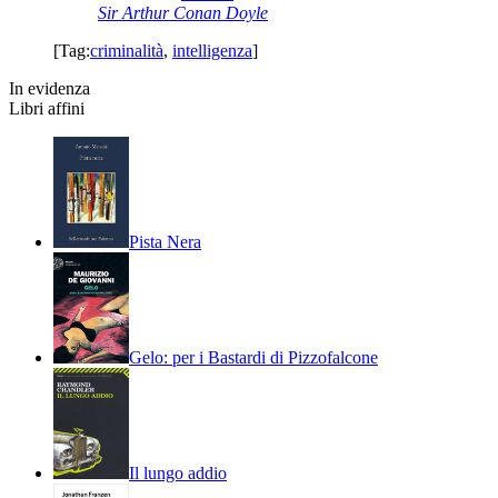
Sir Arthur Conan Doyle
[Tag:
criminalità
,
intelligenza
]
In evidenza
Libri affini
Pista Nera
Gelo: per i Bastardi di Pizzofalcone
Il lungo addio