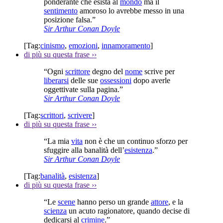
ponderante che esista al
mondo
ma il
sentimento
amoroso lo avrebbe messo in una
posizione falsa.”
Sir Arthur Conan Doyle
[Tag:
cinismo
,
emozioni
,
innamoramento
]
di più su questa frase
››
“Ogni
scrittore
degno del
nome
scrive per
liberarsi
delle sue
ossessioni
dopo averle
oggettivate sulla pagina.”
Sir Arthur Conan Doyle
[Tag:
scrittori
,
scrivere
]
di più su questa frase
››
“La mia
vita
non è che un continuo sforzo per
sfuggire alla banalità dell’
esistenza
.”
Sir Arthur Conan Doyle
[Tag:
banalità
,
esistenza
]
di più su questa frase
››
“Le
scene
hanno perso un grande
attore
, e la
scienza
un acuto ragionatore, quando decise di
dedicarsi al
crimine
.”