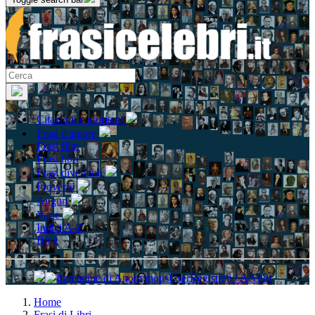
Citazioni e aforismi
Frasi d'amore
Frasi film
Frasi libri
Frasi divertenti
Proverbi
Auguri
Varie
Indici A-Z
Blog
Registrati / Accedi
Home
Frasi di Libri