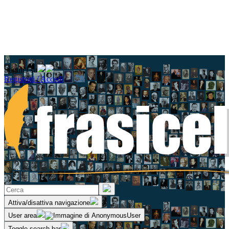
Seguici su
Registrati / Accedi
Attiva/disattiva navigazione
User area
Toggle search bar