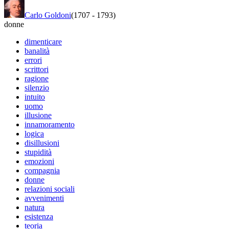
Carlo Goldoni
(1707
-
1793)
donne
dimenticare
banalità
errori
scrittori
ragione
silenzio
intuito
uomo
illusione
innamoramento
logica
disillusioni
stupidità
emozioni
compagnia
donne
relazioni sociali
avvenimenti
natura
esistenza
teoria