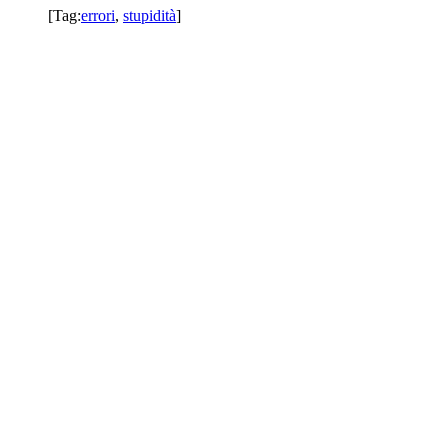
[Tag:
errori
,
stupidità
]