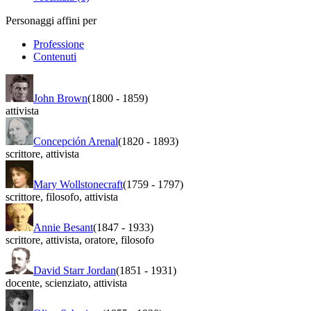
Personaggi affini per
Professione
Contenuti
John Brown
(1800
-
1859)
attivista
Concepción Arenal
(1820
-
1893)
scrittore
,
attivista
Mary Wollstonecraft
(1759
-
1797)
scrittore
,
filosofo
,
attivista
Annie Besant
(1847
-
1933)
scrittore
,
attivista
,
oratore
,
filosofo
David Starr Jordan
(1851
-
1931)
docente
,
scienziato
,
attivista