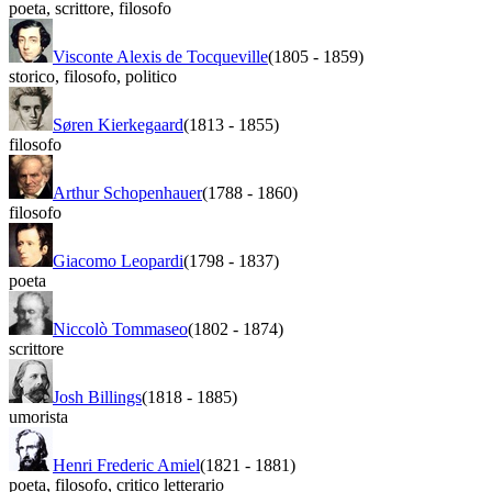
poeta
,
scrittore
,
filosofo
Visconte Alexis de Tocqueville
(1805
-
1859)
storico
,
filosofo
,
politico
Søren Kierkegaard
(1813
-
1855)
filosofo
Arthur Schopenhauer
(1788
-
1860)
filosofo
Giacomo Leopardi
(1798
-
1837)
poeta
Niccolò Tommaseo
(1802
-
1874)
scrittore
Josh Billings
(1818
-
1885)
umorista
Henri Frederic Amiel
(1821
-
1881)
poeta
,
filosofo
,
critico letterario