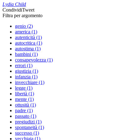
Lydia Child
Condividi
Tweet
Filtra per argomento
genio (2)
america (1)
autenticità (1)
autocritica (1)
autostima (1)
bambini (1)
consapevolezza (1)
errori (1)
giustizia (1)
infanzia (1)
invecchiare (1)
legge (1)
libertà (1)
mente (1)
ottusità (1)
padre (1)
passato (1)
pregiudizi (1)
spontaneità (1)
successo (1)
vecchiaia (1)