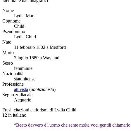
Identikit e dati anagrafici
Nome
Lydia Maria
Cognome
Child
Pseudonimo
Lydia Child
Nato
11 febbraio 1802 a Medford
Morto
7 luglio 1880 a Wayland
Sesso
femminile
Nazionalità
statunitense
Professione
attivista
(
abolizionista
)
Segno zodiacale
Acquario
Frasi, citazioni e aforismi di Lydia Child
12
in italiano
“Beato davvero è l'uomo che sente molte voci gentili chiamarlo