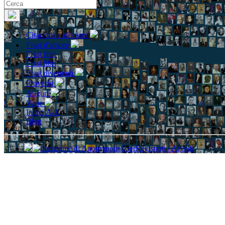
Citazioni e aforismi
Frasi d'amore
Frasi film
Frasi libri
Frasi divertenti
Proverbi
Auguri
Varie
Indici A-Z
Blog
Registrati / Accedi