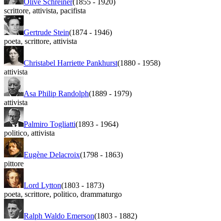
Olive Schreiner
(1855
-
1920)
scrittore
,
attivista
,
pacifista
Gertrude Stein
(1874
-
1946)
poeta
,
scrittore
,
attivista
Christabel Harriette Pankhurst
(1880
-
1958)
attivista
Asa Philip Randolph
(1889
-
1979)
attivista
Palmiro Togliatti
(1893
-
1964)
politico
,
attivista
Eugène Delacroix
(1798
-
1863)
pittore
Lord Lytton
(1803
-
1873)
poeta
,
scrittore
,
politico
,
drammaturgo
Ralph Waldo Emerson
(1803
-
1882)