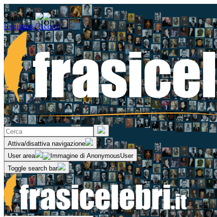
Seguici su
Registrati / Accedi
Attiva/disattiva navigazione
User area
Toggle search bar