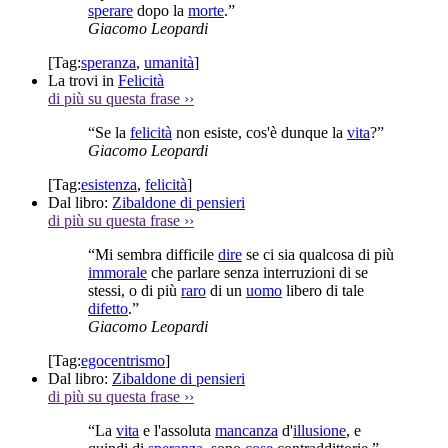
sperare
dopo la
morte
.”
Giacomo Leopardi
[Tag:
speranza
,
umanità
]
La trovi in
Felicità
di più su questa frase
››
“Se la
felicità
non esiste, cos'è dunque la
vita
?”
Giacomo Leopardi
[Tag:
esistenza
,
felicità
]
Dal libro:
Zibaldone di pensieri
di più su questa frase
››
“Mi sembra difficile
dire
se ci sia qualcosa di più
immorale
che parlare senza interruzioni di se
stessi, o di più
raro
di un
uomo
libero di tale
difetto
.”
Giacomo Leopardi
[Tag:
egocentrismo
]
Dal libro:
Zibaldone di pensieri
di più su questa frase
››
“La
vita
e l'assoluta
mancanza
d'
illusione
, e