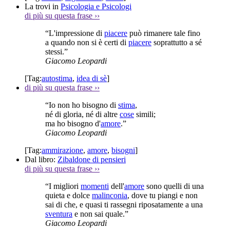
La trovi in
Psicologia e Psicologi
di più su questa frase
››
“L'impressione di
piacere
può rimanere tale fino
a quando non si è certi di
piacere
soprattutto a sé
stessi.”
Giacomo Leopardi
[Tag:
autostima
,
idea di sè
]
di più su questa frase
››
“Io non ho bisogno di
stima
,
né di gloria, né di altre
cose
simili;
ma ho bisogno d'
amore
.”
Giacomo Leopardi
[Tag:
ammirazione
,
amore
,
bisogni
]
Dal libro:
Zibaldone di pensieri
di più su questa frase
››
“I migliori
momenti
dell'
amore
sono quelli di una
quieta e dolce
malinconia
, dove tu piangi e non
sai di che, e quasi ti rassegni riposatamente a una
sventura
e non sai quale.”
Giacomo Leopardi