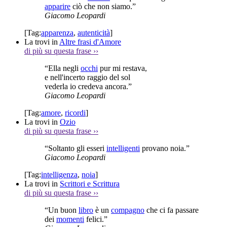
apparire
ciò che non siamo.”
Giacomo Leopardi
[Tag:
apparenza
,
autenticità
]
La trovi in
Altre frasi d'Amore
di più su questa frase
››
“Ella negli
occhi
pur mi restava,
e nell'incerto raggio del sol
vederla io credeva ancora.”
Giacomo Leopardi
[Tag:
amore
,
ricordi
]
La trovi in
Ozio
di più su questa frase
››
“Soltanto gli esseri
intelligenti
provano noia.”
Giacomo Leopardi
[Tag:
intelligenza
,
noia
]
La trovi in
Scrittori e Scrittura
di più su questa frase
››
“Un buon
libro
è un
compagno
che ci fa passare
dei
momenti
felici.”