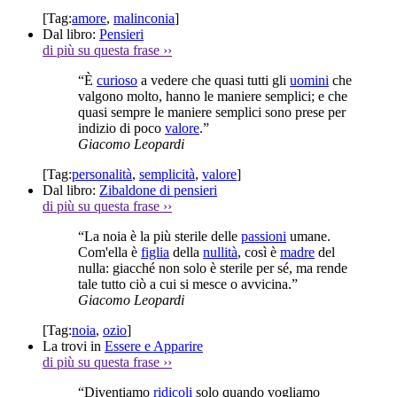
[Tag:
amore
,
malinconia
]
Dal libro:
Pensieri
di più su questa frase
››
“È
curioso
a vedere che quasi tutti gli
uomini
che
valgono molto, hanno le maniere semplici; e che
quasi sempre le maniere semplici sono prese per
indizio di poco
valore
.”
Giacomo Leopardi
[Tag:
personalità
,
semplicità
,
valore
]
Dal libro:
Zibaldone di pensieri
di più su questa frase
››
“La noia è la più sterile delle
passioni
umane.
Com'ella è
figlia
della
nullità
, così è
madre
del
nulla: giacché non solo è sterile per sé, ma rende
tale tutto ciò a cui si mesce o avvicina.”
Giacomo Leopardi
[Tag:
noia
,
ozio
]
La trovi in
Essere e Apparire
di più su questa frase
››
“Diventiamo
ridicoli
solo quando vogliamo