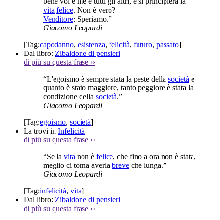
bene voi e me e tutti gli altri, e si principierà la
vita
felice
. Non è vero?
Venditore
: Speriamo.”
Giacomo Leopardi
[Tag:
capodanno
,
esistenza
,
felicità
,
futuro
,
passato
]
Dal libro:
Zibaldone di pensieri
di più su questa frase
››
“L'egoismo è sempre stata la peste della
società
e
quanto è stato maggiore, tanto peggiore è stata la
condizione della
società
.”
Giacomo Leopardi
[Tag:
egoismo
,
società
]
La trovi in
Infelicità
di più su questa frase
››
“Se la
vita
non è
felice
, che fino a ora non è stata,
meglio ci torna averla
breve
che lunga.”
Giacomo Leopardi
[Tag:
infelicità
,
vita
]
Dal libro:
Zibaldone di pensieri
di più su questa frase
››