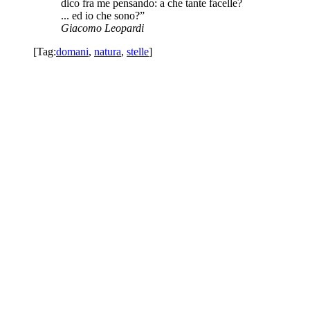
dico fra me pensando: a che tante facelle?
... ed io che sono?”
Giacomo Leopardi
[Tag:
domani
,
natura
,
stelle
]