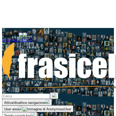
Seguici su
Registrati / Accedi
Attiva/disattiva navigazione
User area
Toggle search bar