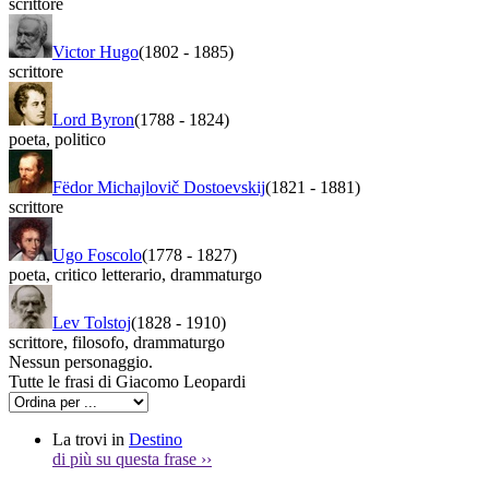
scrittore
Victor Hugo
(1802
-
1885)
scrittore
Lord Byron
(1788
-
1824)
poeta
,
politico
Fëdor Michajlovič Dostoevskij
(1821
-
1881)
scrittore
Ugo Foscolo
(1778
-
1827)
poeta
,
critico letterario
,
drammaturgo
Lev Tolstoj
(1828
-
1910)
scrittore
,
filosofo
,
drammaturgo
Nessun personaggio.
Tutte le frasi di Giacomo Leopardi
La trovi in
Destino
di più su questa frase
››