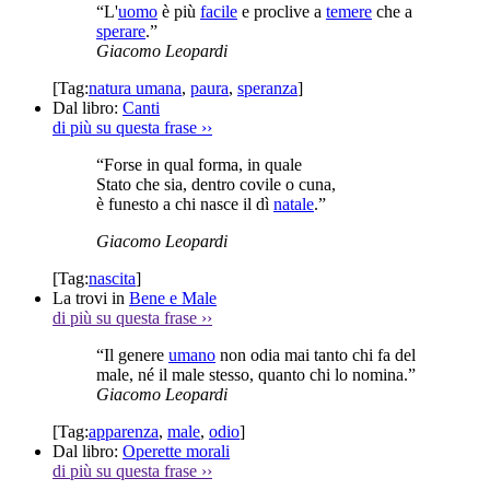
“L'
uomo
è più
facile
e proclive a
temere
che a
sperare
.”
Giacomo Leopardi
[Tag:
natura umana
,
paura
,
speranza
]
Dal libro:
Canti
di più su questa frase
››
“Forse in qual forma, in quale
Stato che sia, dentro covile o cuna,
è funesto a chi nasce il dì
natale
.”
Giacomo Leopardi
[Tag:
nascita
]
La trovi in
Bene e Male
di più su questa frase
››
“Il genere
umano
non odia mai tanto chi fa del
male, né il male stesso, quanto chi lo nomina.”
Giacomo Leopardi
[Tag:
apparenza
,
male
,
odio
]
Dal libro:
Operette morali
di più su questa frase
››