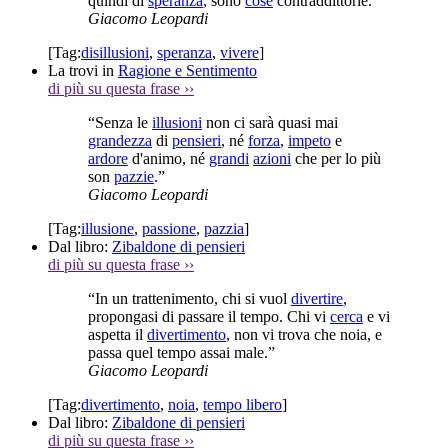
quindi di
speranza
, sono
cose
contraddittorie.”
Giacomo Leopardi
[Tag:
disillusioni
,
speranza
,
vivere
]
La trovi in
Ragione e Sentimento
di più su questa frase
››
“Senza le
illusioni
non ci sarà quasi mai
grandezza
di
pensieri
, né
forza
,
impeto
e
ardore
d'animo, né
grandi
azioni
che per lo più
son
pazzie
.”
Giacomo Leopardi
[Tag:
illusione
,
passione
,
pazzia
]
Dal libro:
Zibaldone di pensieri
di più su questa frase
››
“In un trattenimento, chi si vuol
divertire
,
propongasi di passare il tempo. Chi vi
cerca
e vi
aspetta il
divertimento
, non vi trova che noia, e
passa quel tempo assai male.”
Giacomo Leopardi
[Tag:
divertimento
,
noia
,
tempo libero
]
Dal libro:
Zibaldone di pensieri
di più su questa frase
››