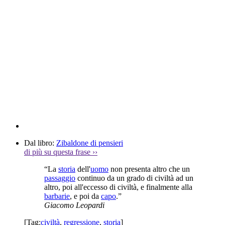
Dal libro:
Zibaldone di pensieri
di più su questa frase
››
“La
storia
dell'
uomo
non presenta altro che un
passaggio
continuo da un grado di civiltà ad un
altro, poi all'eccesso di civiltà, e finalmente alla
barbarie
, e poi da
capo
.”
Giacomo Leopardi
[Tag:
civiltà
,
regressione
,
storia
]