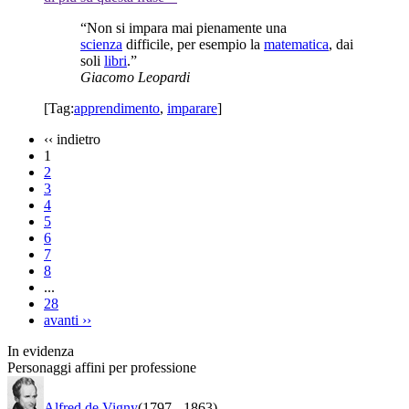
“Non si impara mai pienamente una
scienza
difficile, per esempio la
matematica
, dai
soli
libri
.”
Giacomo Leopardi
[Tag:
apprendimento
,
imparare
]
‹‹
indietro
1
2
3
4
5
6
7
8
...
28
avanti
››
In evidenza
Personaggi affini per professione
Alfred de Vigny
(1797
-
1863)