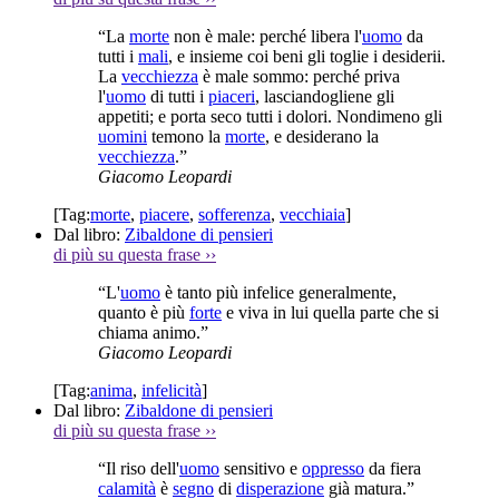
“La
morte
non è male: perché libera l'
uomo
da
tutti i
mali
, e insieme coi beni gli toglie i desiderii.
La
vecchiezza
è male sommo: perché priva
l'
uomo
di tutti i
piaceri
, lasciandogliene gli
appetiti; e porta seco tutti i dolori. Nondimeno gli
uomini
temono la
morte
, e desiderano la
vecchiezza
.”
Giacomo Leopardi
[Tag:
morte
,
piacere
,
sofferenza
,
vecchiaia
]
Dal libro:
Zibaldone di pensieri
di più su questa frase
››
“L'
uomo
è tanto più infelice generalmente,
quanto è più
forte
e viva in lui quella parte che si
chiama animo.”
Giacomo Leopardi
[Tag:
anima
,
infelicità
]
Dal libro:
Zibaldone di pensieri
di più su questa frase
››
“Il riso dell'
uomo
sensitivo e
oppresso
da fiera
calamità
è
segno
di
disperazione
già matura.”