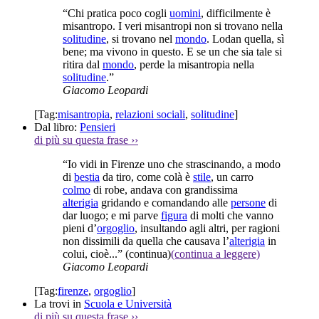
“Chi pratica poco cogli
uomini
, difficilmente è
misantropo. I veri misantropi non si trovano nella
solitudine
, si trovano nel
mondo
. Lodan quella, sì
bene; ma vivono in questo. E se un che sia tale si
ritira dal
mondo
, perde la misantropia nella
solitudine
.”
Giacomo Leopardi
[Tag:
misantropia
,
relazioni sociali
,
solitudine
]
Dal libro:
Pensieri
di più su questa frase
››
“Io vidi in Firenze uno che strascinando, a modo
di
bestia
da tiro, come colà è
stile
, un carro
colmo
di robe, andava con grandissima
alterigia
gridando e comandando alle
persone
di
dar luogo; e mi parve
figura
di molti che vanno
pieni d’
orgoglio
, insultando agli altri, per ragioni
non dissimili da quella che causava l’
alterigia
in
colui, cioè...”
(continua)
(continua a leggere)
Giacomo Leopardi
[Tag:
firenze
,
orgoglio
]
La trovi in
Scuola e Università
di più su questa frase
››