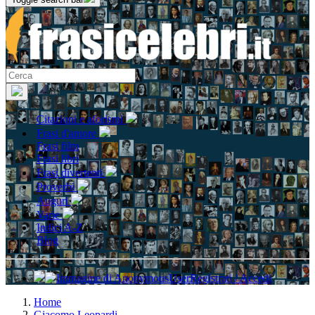
Citazioni e aforismi
Frasi d'amore
Frasi film
Frasi libri
Frasi divertenti
Proverbi
Auguri
Varie
Indici A-Z
Blog
Registrati / Accedi
Home
Giacomo Leopardi