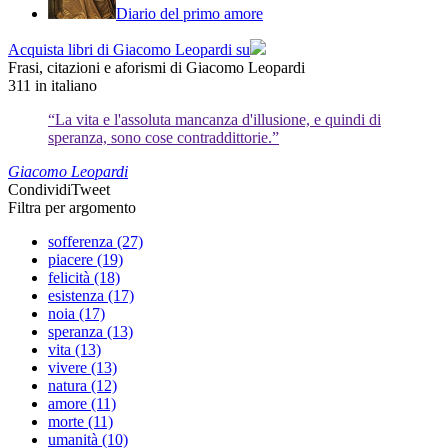
Diario del primo amore
Acquista libri di Giacomo Leopardi su
Frasi, citazioni e aforismi di Giacomo Leopardi
311
in italiano
“La vita e l'assoluta mancanza d'illusione, e quindi di
speranza, sono cose contraddittorie.”
Giacomo Leopardi
Condividi
Tweet
Filtra per argomento
sofferenza (27)
piacere (19)
felicità (18)
esistenza (17)
noia (17)
speranza (13)
vita (13)
vivere (13)
natura (12)
amore (11)
morte (11)
umanità (10)