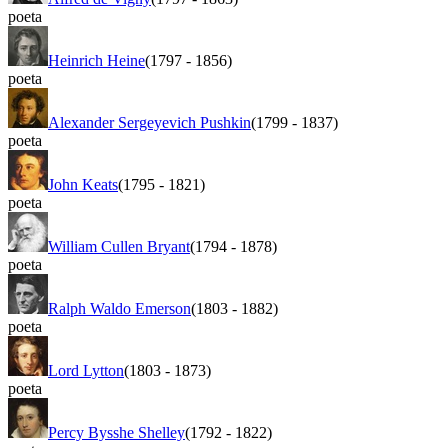
poeta
Heinrich Heine
(1797
-
1856)
poeta
Alexander Sergeyevich Pushkin
(1799
-
1837)
poeta
John Keats
(1795
-
1821)
poeta
William Cullen Bryant
(1794
-
1878)
poeta
Ralph Waldo Emerson
(1803
-
1882)
poeta
Lord Lytton
(1803
-
1873)
poeta
Percy Bysshe Shelley
(1792
-
1822)