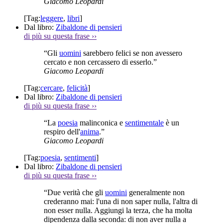
Giacomo Leopardi
[Tag:
leggere
,
libri
]
Dal libro:
Zibaldone di pensieri
di più su questa frase
››
“Gli
uomini
sarebbero felici se non avessero
cercato e non cercassero di esserlo.”
Giacomo Leopardi
[Tag:
cercare
,
felicità
]
Dal libro:
Zibaldone di pensieri
di più su questa frase
››
“La
poesia
malinconica e
sentimentale
è un
respiro dell'
anima
.”
Giacomo Leopardi
[Tag:
poesia
,
sentimenti
]
Dal libro:
Zibaldone di pensieri
di più su questa frase
››
“Due verità che gli
uomini
generalmente non
crederanno mai: l'una di non saper nulla, l'altra di
non esser nulla. Aggiungi la terza, che ha molta
dipendenza dalla seconda: di non aver nulla a