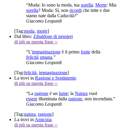
“Moda: Io sono la moda, tua
sorella
.
Morte
: Mia
sorella
? Moda: Sì, non
ricordi
che tutte e due
siamo nate dalla Caducità?”
Giacomo Leopardi
[Tag:
moda
,
morte
]
Dal libro:
Zibaldone di pensieri
di più su questa frase
››
“L'
immaginazione
è il primo
fonte
della
felicità
umana
.”
Giacomo Leopardi
[Tag:
felicità
,
immaginazione
]
La trovi in
Ragione e Sentimento
di più su questa frase
››
“La
ragione
è un
lume
; la
Natura
vuol
essere
illuminata dalla
ragione
, non incendiata.”
Giacomo Leopardi
[Tag:
natura
,
ragione
]
La trovi in
Amicizia
di più su questa frase
››