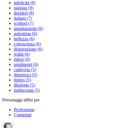
infelicità (9)
ragione (9)
desideri (8)
italiani (7)
scrittori (7)
ammirazione (6)
autostima (6)
bellezza (6)
conoscenza (6)
disperazione (6)
realtà (6)
ridere (6)
sentimenti (6)
cattiveria (5)
disprezzo (5)
futuro (5)
illusione (5)
malinconia (5)
Personaggi affini per
Professione
Contenuti