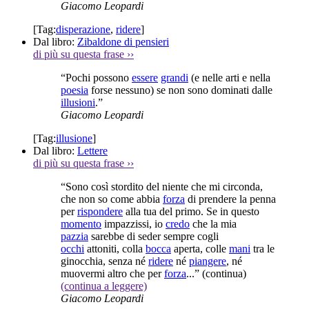
Giacomo Leopardi
[Tag:
disperazione
,
ridere
]
Dal libro:
Zibaldone di pensieri
di più su questa frase
››
“Pochi possono
essere
grandi
(e nelle arti e nella
poesia
forse nessuno) se non sono dominati dalle
illusioni
.”
Giacomo Leopardi
[Tag:
illusione
]
Dal libro:
Lettere
di più su questa frase
››
“Sono così stordito del niente che mi circonda,
che non so come abbia
forza
di prendere la penna
per
rispondere
alla tua del primo. Se in questo
momento
impazzissi, io
credo
che la mia
pazzia
sarebbe di seder sempre cogli
occhi
attoniti, colla
bocca
aperta, colle
mani
tra le
ginocchia, senza né
ridere
né
piangere
, né
muovermi altro che per
forza
...”
(continua)
(continua a leggere)
Giacomo Leopardi