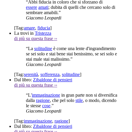
“Abbi fiducia in coloro che si sforzano di
essere
amati
; dubita di quelli che cercano solo di
sembrare amabili.”
Giacomo Leopardi
[Tag:
amare
,
fiducia
]
La trovi in
Tristezza
di più su questa frase
››
“La
solitudine
è come una lente d'ingrandimento
se sei solo e stai bene stai benissimo, se sei solo e
stai male stai malissimo.”
Giacomo Leopardi
[Tag:
serenità
,
sofferenza
,
solitudine
]
Dal libro:
Zibaldone di pensieri
di più su questa frase
››
“L'
immaginazione
in gran parte non si diversifica
dalla
ragione
, che pel solo
stile
, o modo, dicendo
le stesse
cose
.”
Giacomo Leopardi
[Tag:
immaginazione
,
ragione
]
Dal libro:
Zibaldone di pensieri
di più su questa frase
››