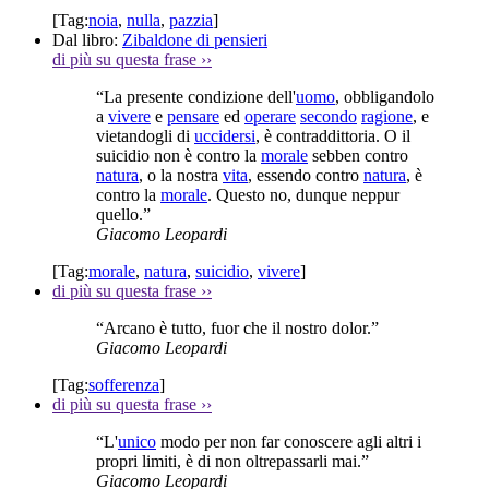
[Tag:
noia
,
nulla
,
pazzia
]
Dal libro:
Zibaldone di pensieri
di più su questa frase
››
“La presente condizione dell'
uomo
, obbligandolo
a
vivere
e
pensare
ed
operare
secondo
ragione
, e
vietandogli di
uccidersi
, è contraddittoria. O il
suicidio non è contro la
morale
sebben contro
natura
, o la nostra
vita
, essendo contro
natura
, è
contro la
morale
. Questo no, dunque neppur
quello.”
Giacomo Leopardi
[Tag:
morale
,
natura
,
suicidio
,
vivere
]
di più su questa frase
››
“Arcano è tutto, fuor che il nostro dolor.”
Giacomo Leopardi
[Tag:
sofferenza
]
di più su questa frase
››
“L'
unico
modo per non far conoscere agli altri i
propri limiti, è di non oltrepassarli mai.”
Giacomo Leopardi