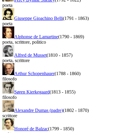
poeta
Giuseppe Gioachino Belli
(1791
-
1863)
poeta
Alphonse de Lamartine
(1790
-
1869)
poeta
,
scrittore
,
politico
Alfred de Musset
(1810
-
1857)
poeta
,
scrittore
Arthur Schopenhauer
(1788
-
1860)
filosofo
Søren Kierkegaard
(1813
-
1855)
filosofo
Alexandre Dumas (padre)
(1802
-
1870)
scrittore
Honoré de Balzac
(1799
-
1850)