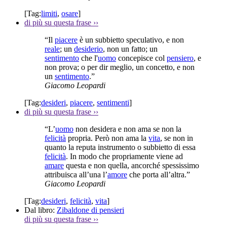
[Tag:
limiti
,
osare
]
di più su questa frase
››
“Il
piacere
è un subbietto speculativo, e non
reale
; un
desiderio
, non un fatto; un
sentimento
che l'
uomo
concepisce col
pensiero
, e
non prova; o per dir meglio, un concetto, e non
un
sentimento
.”
Giacomo Leopardi
[Tag:
desideri
,
piacere
,
sentimenti
]
di più su questa frase
››
“L’
uomo
non desidera e non ama se non la
felicità
propria. Però non ama la
vita
, se non in
quanto la reputa instrumento o subbietto di essa
felicità
. In modo che propriamente viene ad
amare
questa e non quella, ancorché spessissimo
attribuisca all’una l’
amore
che porta all’altra.”
Giacomo Leopardi
[Tag:
desideri
,
felicità
,
vita
]
Dal libro:
Zibaldone di pensieri
di più su questa frase
››