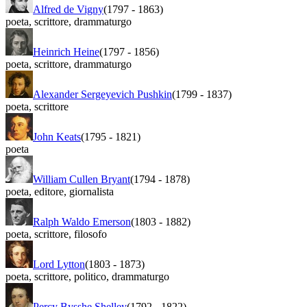
Alfred de Vigny
(1797
-
1863)
poeta
,
scrittore
,
drammaturgo
Heinrich Heine
(1797
-
1856)
poeta
,
scrittore
,
drammaturgo
Alexander Sergeyevich Pushkin
(1799
-
1837)
poeta
,
scrittore
John Keats
(1795
-
1821)
poeta
William Cullen Bryant
(1794
-
1878)
poeta
,
editore
,
giornalista
Ralph Waldo Emerson
(1803
-
1882)
poeta
,
scrittore
,
filosofo
Lord Lytton
(1803
-
1873)
poeta
,
scrittore
,
politico
,
drammaturgo
Percy Bysshe Shelley
(1792
-
1822)