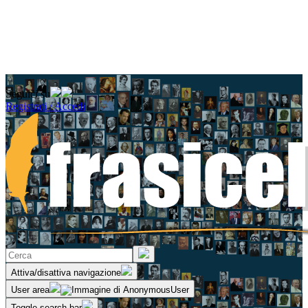
Seguici su
Registrati / Accedi
Attiva/disattiva navigazione
User area
Toggle search bar