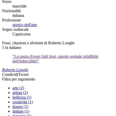
Sesso
maschile
Nazionalità
italiana
Professione
storico dell'arte
Segno zodiacale
Capricorno
Frasi, citazioni e aforismi di Roberto Longhi
5
in italiano
“La paura d'esser fatti fessi, questo segnale infallibile
dell'imbecillità!”
Roberto Longhi
Condividi
Tweet
Filtra per argomento
arte (2)
artista (2)
bellezza (1)
creatività (1)
donne (1)
imitare (1)
inganno (1)