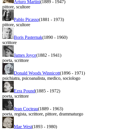
Arturo Martini
(1889
-
1947)
pittore
,
scultore
Pablo Picasso
(1881
-
1973)
pittore
,
scultore
Boris Pasternak
(1890
-
1960)
scrittore
James Joyce
(1882
-
1941)
poeta
,
scrittore
Donald Woods Winnicott
(1896
-
1971)
psichiatra
,
psicoanalista
,
medico
,
sociologo
Ezra Pound
(1885
-
1972)
poeta
,
scrittore
Jean Cocteau
(1889
-
1963)
poeta
,
regista
,
scrittore
,
pittore
,
drammaturgo
Mae West
(1893
-
1980)