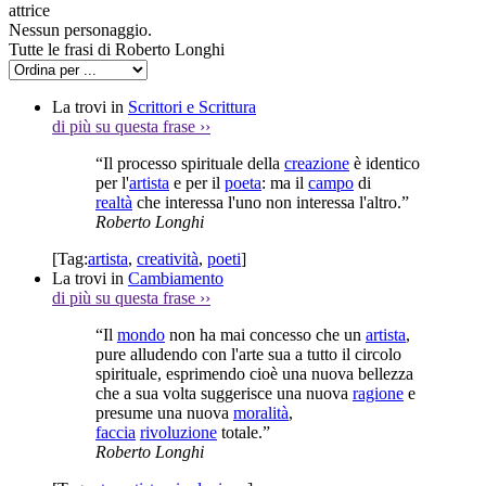
attrice
Nessun personaggio.
Tutte le frasi di Roberto Longhi
La trovi in
Scrittori e Scrittura
di più su questa frase
››
“Il processo spirituale della
creazione
è identico
per l'
artista
e per il
poeta
: ma il
campo
di
realtà
che interessa l'uno non interessa l'altro.”
Roberto Longhi
[Tag:
artista
,
creatività
,
poeti
]
La trovi in
Cambiamento
di più su questa frase
››
“Il
mondo
non ha mai concesso che un
artista
,
pure alludendo con l'arte sua a tutto il circolo
spirituale, esprimendo cioè una nuova bellezza
che a sua volta suggerisce una nuova
ragione
e
presume una nuova
moralità
,
faccia
rivoluzione
totale.”
Roberto Longhi