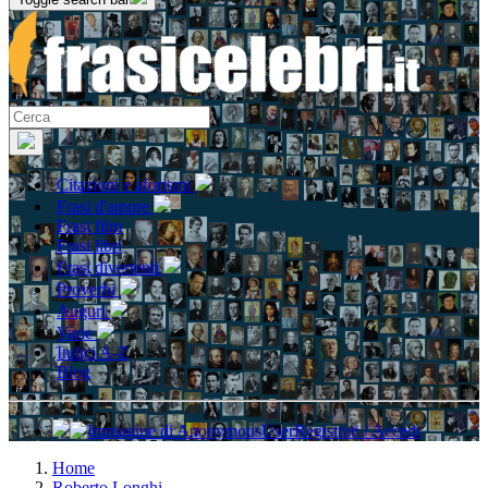
Citazioni e aforismi
Frasi d'amore
Frasi film
Frasi libri
Frasi divertenti
Proverbi
Auguri
Varie
Indici A-Z
Blog
Registrati / Accedi
Home
Roberto Longhi