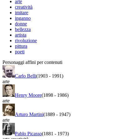
arte
creatività
imitare
inganno
donne
bellezza
artista
rivoluzione
pittura
poeti
Personaggi affini per contenuti
Carlo Belli
(1903
-
1991)
arte
Henry Moore
(1898
-
1986)
arte
Arturo Martini
(1889
-
1947)
arte
Pablo Picasso
(1881
-
1973)