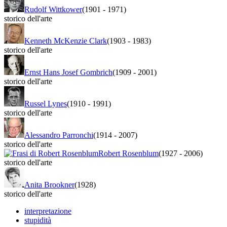
Rudolf Wittkower
(1901
-
1971)
storico dell'arte
Kenneth McKenzie Clark
(1903
-
1983)
storico dell'arte
Ernst Hans Josef Gombrich
(1909
-
2001)
storico dell'arte
Russel Lynes
(1910
-
1991)
storico dell'arte
Alessandro Parronchi
(1914
-
2007)
storico dell'arte
Robert Rosenblum
(1927
-
2006)
storico dell'arte
Anita Brookner
(1928)
storico dell'arte
interpretazione
stupidità