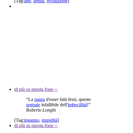
[Tag:
arte
,
artista
,
rivoluzione
]
di più su questa frase
››
“La
paura
d'esser fatti fessi, questo
segnale
infallibile dell'
imbecillità
!”
Roberto Longhi
[Tag:
inganno
,
stupidità
]
di più su questa frase
››