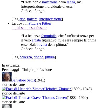
“L'arte non è
imitazione
della
realtà
, ma
interpretazione individuale di essa.”
Roberto Longhi
[Tag:
arte
,
imitare
,
interpretazione
]
La trovi in
Pittura e Pittori
di più su questa frase
››
“La bellezza
femminile
, che è un'inesistenza per
il vero
artista
figurativo, fu e sarà sempre la prima
essenziale
rovina
della pittura.”
Roberto Longhi
[Tag:
bellezza
,
donne
,
pittura
]
In evidenza
Personaggi affini per professione
Salvatore Settis
(1941)
storico dell'arte
Heinrich Zimmer
(1890
-
1943)
storico dell'arte
Thomas Craven
(1888
-
1969)
storico dell'arte