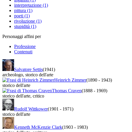
interpretazione (1)
pittura (1)
poeti (1)
rivoluzione (1)
stupidità (1)
Personaggi affini per
Professione
Contenuti
Salvatore Settis
(1941)
archeologo
,
storico dell'arte
Heinrich Zimmer
(1890
-
1943)
storico dell'arte
Thomas Craven
(1888
-
1969)
storico dell'arte
,
critico
Rudolf Wittkower
(1901
-
1971)
storico dell'arte
Kenneth McKenzie Clark
(1903
-
1983)