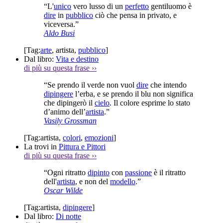
“L'
unico
vero lusso di un
perfetto
gentiluomo è
dire
in
pubblico
ciò che pensa in privato, e
viceversa.”
Aldo Busi
[Tag:
arte
,
artista
,
pubblico
]
Dal libro:
Vita e destino
di più su questa frase
››
“Se prendo il verde non vuol
dire
che intendo
dipingere
l’erba, e se prendo il blu non significa
che dipingerò il
cielo
. Il colore esprime lo stato
d’animo dell’
artista
.”
Vasily Grossman
[Tag:
artista
,
colori
,
emozioni
]
La trovi in
Pittura e Pittori
di più su questa frase
››
“Ogni ritratto
dipinto
con
passione
è il ritratto
dell'
artista
, e non del
modello
.”
Oscar Wilde
[Tag:
artista
,
dipingere
]
Dal libro:
Di notte