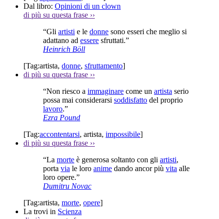
Dal libro:
Opinioni di un clown
di più su questa frase
››
“Gli
artisti
e le
donne
sono esseri che meglio si
adattano ad
essere
sfruttati.”
Heinrich Böll
[Tag:
artista
,
donne
,
sfruttamento
]
di più su questa frase
››
“Non riesco a
immaginare
come un
artista
serio
possa mai considerarsi
soddisfatto
del proprio
lavoro
.”
Ezra Pound
[Tag:
accontentarsi
,
artista
,
impossibile
]
di più su questa frase
››
“La
morte
è generosa soltanto con gli
artisti
,
porta
via
le loro
anime
dando ancor più
vita
alle
loro opere.”
Dumitru Novac
[Tag:
artista
,
morte
,
opere
]
La trovi in
Scienza