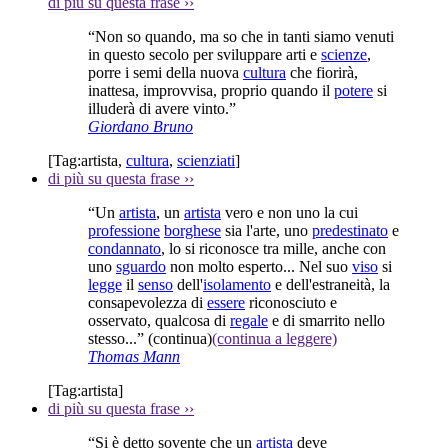
di più su questa frase
››
“Non so quando, ma so che in tanti siamo venuti
in questo secolo per sviluppare arti e
scienze
,
porre i semi della nuova
cultura
che fiorirà,
inattesa, improvvisa, proprio quando il
potere
si
illuderà di avere vinto.”
Giordano Bruno
[Tag:
artista
,
cultura
,
scienziati
]
di più su questa frase
››
“Un
artista
, un
artista
vero e non uno la cui
professione
borghese
sia l'arte, uno
predestinato
e
condannato
, lo si riconosce tra mille, anche con
uno
sguardo
non molto esperto... Nel suo
viso
si
legge
il
senso
dell'
isolamento
e dell'estraneità, la
consapevolezza di
essere
riconosciuto e
osservato, qualcosa di
regale
e di smarrito nello
stesso...”
(continua)
(continua a leggere)
Thomas Mann
[Tag:
artista
]
di più su questa frase
››
“Si è detto sovente che un
artista
deve