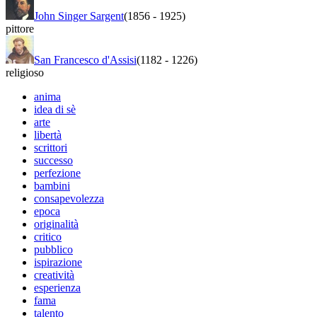
John Singer Sargent
(1856
-
1925)
pittore
San Francesco d'Assisi
(1182
-
1226)
religioso
anima
idea di sè
arte
libertà
scrittori
successo
perfezione
bambini
consapevolezza
epoca
originalità
critico
pubblico
ispirazione
creatività
esperienza
fama
talento