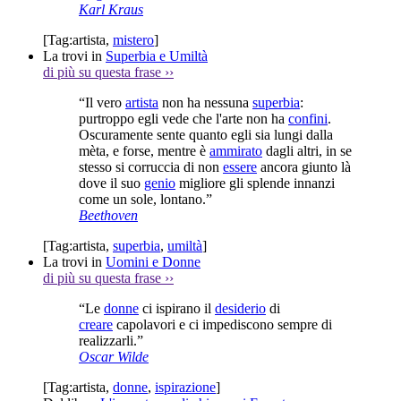
Karl Kraus
[Tag:
artista
,
mistero
]
La trovi in
Superbia e Umiltà
di più su questa frase
››
“Il vero
artista
non ha nessuna
superbia
:
purtroppo egli vede che l'arte non ha
confini
.
Oscuramente sente quanto egli sia lungi dalla
mèta, e forse, mentre è
ammirato
dagli altri, in se
stesso si corruccia di non
essere
ancora giunto là
dove il suo
genio
migliore gli splende innanzi
come un sole, lontano.”
Beethoven
[Tag:
artista
,
superbia
,
umiltà
]
La trovi in
Uomini e Donne
di più su questa frase
››
“Le
donne
ci ispirano il
desiderio
di
creare
capolavori e ci impediscono sempre di
realizzarli.”
Oscar Wilde
[Tag:
artista
,
donne
,
ispirazione
]