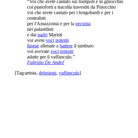
“Voi che avete cantato sui trampoli e in ginocchio
coi pianoforti a tracolla travestiti da Pinocchio
voi che avete cantato per i longobardi e per i
centralisti
per l'Amazzonia e per la
pecunia
nei palastilisti
e dai
padri
Maristi
voi avete
voci
potenti
lingue
allenate a
battere
il tamburo
voi avevate
voci
potenti
adatte per il vaffanculo.”
Fabrizio De André
[Tag:
artista
,
delusioni
,
vaffanculo
]