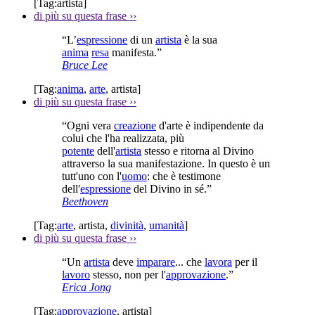
[Tag:
artista
]
di più su questa frase
››
“L’
espressione
di un
artista
è la sua
anima
resa
manifesta.”
Bruce Lee
[Tag:
anima
,
arte
,
artista
]
di più su questa frase
››
“Ogni vera
creazione
d'arte è indipendente da
colui che l'ha realizzata, più
potente
dell'
artista
stesso e ritorna al Divino
attraverso la sua manifestazione. In questo è un
tutt'uno con l'
uomo
: che è testimone
dell'
espressione
del Divino in sé.”
Beethoven
[Tag:
arte
,
artista
,
divinità
,
umanità
]
di più su questa frase
››
“Un
artista
deve
imparare
... che
lavora
per il
lavoro
stesso, non per l'
approvazione
.”
Erica Jong
[Tag:
approvazione
,
artista
]