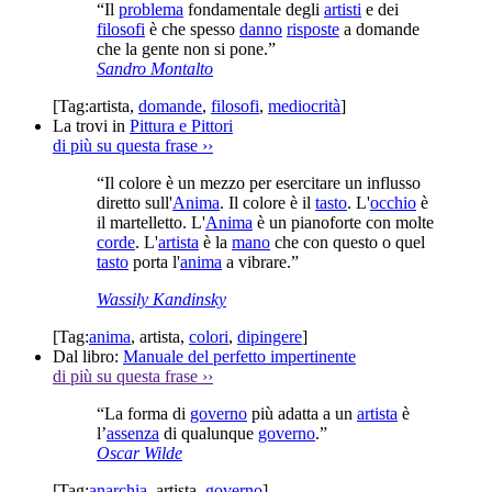
“Il
problema
fondamentale degli
artisti
e dei
filosofi
è che spesso
danno
risposte
a domande
che la gente non si pone.”
Sandro Montalto
[Tag:
artista
,
domande
,
filosofi
,
mediocrità
]
La trovi in
Pittura e Pittori
di più su questa frase
››
“Il colore è un mezzo per esercitare un influsso
diretto sull'
Anima
. Il colore è il
tasto
. L'
occhio
è
il martelletto. L'
Anima
è un pianoforte con molte
corde
. L'
artista
è la
mano
che con questo o quel
tasto
porta l'
anima
a vibrare.”
Wassily Kandinsky
[Tag:
anima
,
artista
,
colori
,
dipingere
]
Dal libro:
Manuale del perfetto impertinente
di più su questa frase
››
“La forma di
governo
più adatta a un
artista
è
l’
assenza
di qualunque
governo
.”
Oscar Wilde
[Tag:
anarchia
,
artista
,
governo
]