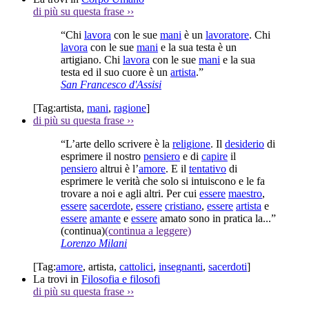
di più su questa frase
››
“Chi
lavora
con le sue
mani
è un
lavoratore
. Chi
lavora
con le sue
mani
e la sua testa è un
artigiano. Chi
lavora
con le sue
mani
e la sua
testa ed il suo cuore è un
artista
.”
San Francesco d'Assisi
[Tag:
artista
,
mani
,
ragione
]
di più su questa frase
››
“L’arte dello scrivere è la
religione
. Il
desiderio
di
esprimere il nostro
pensiero
e di
capire
il
pensiero
altrui è l’
amore
. E il
tentativo
di
esprimere le verità che solo si intuiscono e le fa
trovare a noi e agli altri. Per cui
essere
maestro
,
essere
sacerdote
,
essere
cristiano
,
essere
artista
e
essere
amante
e
essere
amato sono in pratica la...”
(continua)
(continua a leggere)
Lorenzo Milani
[Tag:
amore
,
artista
,
cattolici
,
insegnanti
,
sacerdoti
]
La trovi in
Filosofia e filosofi
di più su questa frase
››