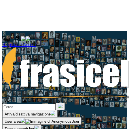
Seguici su
Registrati / Accedi
Attiva/disattiva navigazione
User area
Toggle search bar