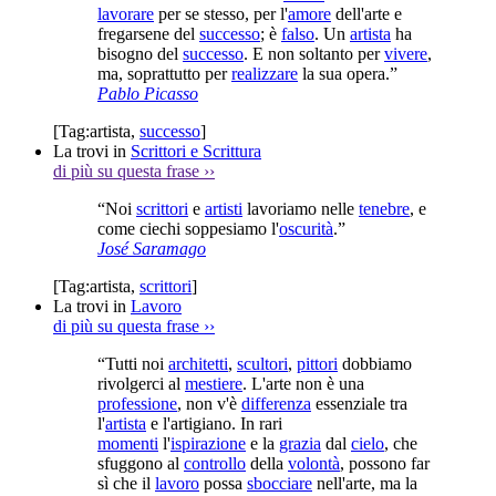
lavorare
per se stesso, per l'
amore
dell'arte e
fregarsene del
successo
; è
falso
. Un
artista
ha
bisogno del
successo
. E non soltanto per
vivere
,
ma, soprattutto per
realizzare
la sua opera.”
Pablo Picasso
[Tag:
artista
,
successo
]
La trovi in
Scrittori e Scrittura
di più su questa frase
››
“Noi
scrittori
e
artisti
lavoriamo nelle
tenebre
, e
come ciechi soppesiamo l'
oscurità
.”
José Saramago
[Tag:
artista
,
scrittori
]
La trovi in
Lavoro
di più su questa frase
››
“Tutti noi
architetti
,
scultori
,
pittori
dobbiamo
rivolgerci al
mestiere
. L'arte non è una
professione
, non v'è
differenza
essenziale tra
l'
artista
e l'artigiano. In rari
momenti
l'
ispirazione
e la
grazia
dal
cielo
, che
sfuggono al
controllo
della
volontà
, possono far
sì che il
lavoro
possa
sbocciare
nell'arte, ma la