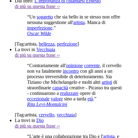
Dal libro:
L'importanza di chiamarsi Ernesto
di più su questa frase
››
“Un
soggetto
che sia bello in se stesso non offre
nessuna suggestione all'
artista
. Manca di
imperfezione
.”
Oscar Wilde
[Tag:
artista
,
bellezza
,
perfezione
]
La trovi in
Vecchiaia
di più su questa frase
››
“Contrariamente all'
opinione
corrente
, il cervello
non va fatalmente
incontro
con gli anni a un
processo irreversibile di deterioramento. Sia
Tiziano che Michelangelo e molti altri
artisti
di
straordinarie
capacità
creative - Picasso tra questi
- continuarono a
realizzare
opere di
eccezionale
valore
sino a tarda
età
.”
Rita Levi-Montalcini
[Tag:
artista
,
cervello
,
vecchiaia
]
La trovi in
Dio
di più su questa frase
››
“L'arte è una collaborazione tra Dio e l'
artista
, e