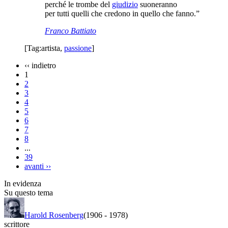
perché le trombe del
giudizio
suoneranno
per tutti quelli che credono in quello che fanno.”
Franco Battiato
[Tag:
artista
,
passione
]
‹‹
indietro
1
2
3
4
5
6
7
8
...
39
avanti
››
In evidenza
Su questo tema
Harold Rosenberg
(1906
-
1978)
scrittore