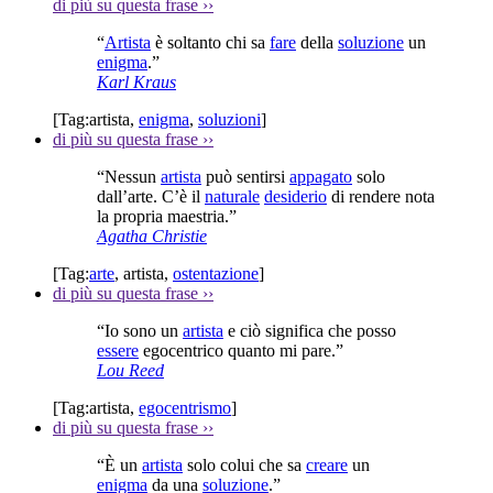
di più su questa frase
››
“
Artista
è soltanto chi sa
fare
della
soluzione
un
enigma
.”
Karl Kraus
[Tag:
artista
,
enigma
,
soluzioni
]
di più su questa frase
››
“Nessun
artista
può sentirsi
appagato
solo
dall’arte. C’è il
naturale
desiderio
di rendere nota
la propria maestria.”
Agatha Christie
[Tag:
arte
,
artista
,
ostentazione
]
di più su questa frase
››
“Io sono un
artista
e ciò significa che posso
essere
egocentrico quanto mi pare.”
Lou Reed
[Tag:
artista
,
egocentrismo
]
di più su questa frase
››
“È un
artista
solo colui che sa
creare
un
enigma
da una
soluzione
.”