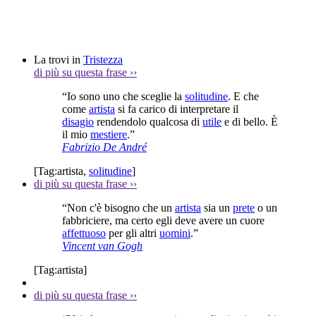
La trovi in
Tristezza
di più su questa frase
››
“Io sono uno che sceglie la
solitudine
. E che
come
artista
si fa carico di interpretare il
disagio
rendendolo qualcosa di
utile
e di bello. È
il mio
mestiere
.”
Fabrizio De André
[Tag:
artista
,
solitudine
]
di più su questa frase
››
“Non c'è bisogno che un
artista
sia un
prete
o un
fabbriciere, ma certo egli deve avere un cuore
affettuoso
per gli altri
uomini
.”
Vincent van Gogh
[Tag:
artista
]
di più su questa frase
››