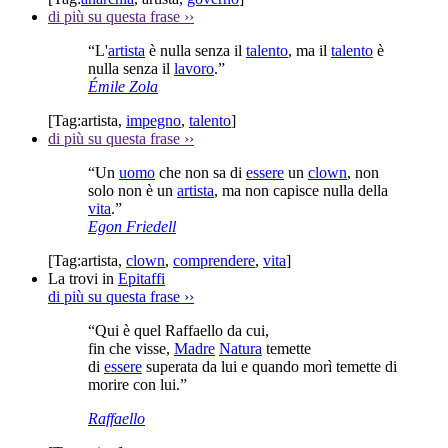
di più su questa frase
››
“L'
artista
è nulla senza il
talento
, ma il
talento
è
nulla senza il
lavoro
.”
Émile Zola
[Tag:
artista
,
impegno
,
talento
]
di più su questa frase
››
“Un
uomo
che non sa di
essere
un
clown
, non
solo non è un
artista
, ma non capisce nulla della
vita
.”
Egon Friedell
[Tag:
artista
,
clown
,
comprendere
,
vita
]
La trovi in
Epitaffi
di più su questa frase
››
“Qui è quel Raffaello da cui,
fin che visse,
Madre
Natura
temette
di
essere
superata da lui e quando morì temette di
morire con lui.”
Raffaello