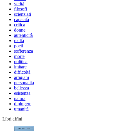
verità
filosofi
scienziati
capacità
critica
donne
autenticità
realtà
poeti
sofferenza
morte
politica
imitare
difficoltà
artigiani
personalità
bellezza
esistenza
natura
dipingere
umanità
Libri affini