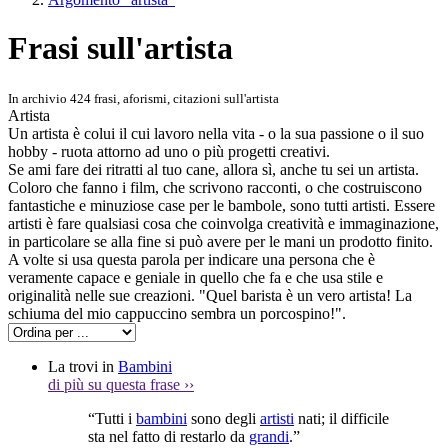
Frasi sull'artista
In archivio 424 frasi, aforismi, citazioni sull'artista
Artista
Un artista è colui il cui lavoro nella vita - o la sua passione o il suo
hobby - ruota attorno ad uno o più progetti creativi.
Se ami fare dei ritratti al tuo cane, allora sì, anche tu sei un artista.
Coloro che fanno i film, che scrivono racconti, o che costruiscono
fantastiche e minuziose case per le bambole, sono tutti artisti. Essere
artisti è fare qualsiasi cosa che coinvolga creatività e immaginazione,
in particolare se alla fine si può avere per le mani un prodotto finito.
A volte si usa questa parola per indicare una persona che è
veramente capace e geniale in quello che fa e che usa stile e
originalità nelle sue creazioni. "Quel barista è un vero artista! La
schiuma del mio cappuccino sembra un porcospino!".
La trovi in
Bambini
di più su questa frase
››
“Tutti i
bambini
sono degli
artisti
nati; il difficile
sta nel fatto di restarlo da
grandi
.”