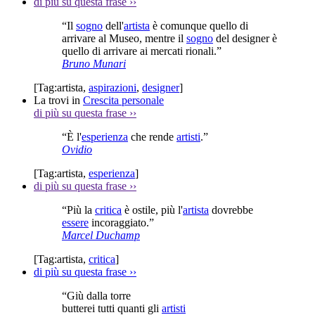
di più su questa frase
››
“Il
sogno
dell'
artista
è comunque quello di
arrivare al Museo, mentre il
sogno
del designer è
quello di arrivare ai mercati rionali.”
Bruno Munari
[Tag:
artista
,
aspirazioni
,
designer
]
La trovi in
Crescita personale
di più su questa frase
››
“È l'
esperienza
che rende
artisti
.”
Ovidio
[Tag:
artista
,
esperienza
]
di più su questa frase
››
“Più la
critica
è ostile, più l'
artista
dovrebbe
essere
incoraggiato.”
Marcel Duchamp
[Tag:
artista
,
critica
]
di più su questa frase
››
“Giù dalla torre
butterei tutti quanti gli
artisti