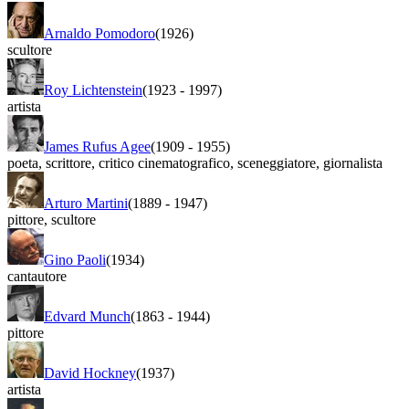
Arnaldo Pomodoro
(1926)
scultore
Roy Lichtenstein
(1923
-
1997)
artista
James Rufus Agee
(1909
-
1955)
poeta
,
scrittore
,
critico cinematografico
,
sceneggiatore
,
giornalista
Arturo Martini
(1889
-
1947)
pittore
,
scultore
Gino Paoli
(1934)
cantautore
Edvard Munch
(1863
-
1944)
pittore
David Hockney
(1937)
artista