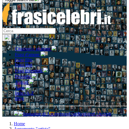
Citazioni e aforismi
Frasi d'amore
Frasi film
Frasi libri
Frasi divertenti
Proverbi
Auguri
Varie
Indici A-Z
Blog
Registrati / Accedi
Home
Argomento "artista"