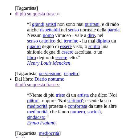
[Tag:
artista
]
di più su questa frase
››
“I
grandi
artisti
non sono mai
puritani
, e di rado
anche
rispettabili
nel
senso
normale della
parola
.
Nessun
uomo
virtuoso - vale a
dire
, nel
senso
cattolico
del
termine
- ha mai
dipinto
un
quadro
degno di
essere
visto, o
scritto
una
sinfonia degna di
essere
ascoltata, o un
libro
degno di
essere
letto.”
Henry Louis Mencken
[Tag:
artista
,
perversione
,
rispetto
]
Dal libro:
Diario notturno
di più su questa frase
››
“Niente di più
triste
di un
artista
che dice: 'Noi
pittori
', oppure: 'Noi
scrittori
'; e sente la sua
mediocrità
protetta e
confortata
da tutte le altre
mediocrità
, che fanno
numero
,
società
,
sindacato
.”
Ennio Flaiano
[Tag:
artista
,
mediocrità
]