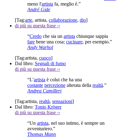
meno l'
artista
fa, meglio è.”
André Gide
[Tag:
arte
,
artista
,
collaborazione
,
dio
]
di più su questa frase
››
“
Credo
che sia un
artista
chiunque sappia
fare
bene una cosa;
cucinare
, per esempio.”
Andy Warhol
[Tag:
artista
,
cuoco
]
Dal libro:
Segnali di fumo
di più su questa frase
››
“L’
artista
è colui che ha una
costante
percezione
alterata della
realtà
.”
Andrea Camilleri
[Tag:
artista
,
realtà
,
sensazioni
]
Dal libro:
Tonio Kröger
di più su questa frase
››
“Un
artista
, nel suo intimo, è sempre un
avventuriero.”
Thomas Mann