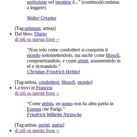
perfezione
nel
mestiere
è...”
(continua)
(continua
a leggere)
Walter Gropius
[Tag:
artigiani
,
artista
]
Dal libro:
Diario
di più su questa frase
››
“Non solo come condottieri si conquista il
mondo
sottomettendolo, ma anche come
filosofi
,
compenetrandolo, e come
artisti
, assumendolo in
sé e ricreandolo.”
Christian Friedrich Hebbel
[Tag:
artista
,
condottieri
,
filosofi
,
mondo
]
La trovi in
Francesi
di più su questa frase
››
“Come
artista
, un
uomo
non ha altra patria in
Europa
che Parigi.”
Friedrich Wilhelm Nietzsche
[Tag:
artista
,
parigi
,
patria
]
di più su questa frase
››