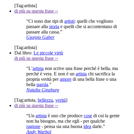
[Tag:
artista
]
di più su questa frase
››
“Ci sono due tipi di
artisti
: quelli che vogliono
passare alla
storia
e quelli che si accontentano di
passare alla cassa.”
Giorgio Gaber
[Tag:
artista
]
Dal libro:
Le piccole virtù
di più su questa frase
››
“L’
artista
non scrive una frase perché è bella, ma
perché è vera. E non è un
artista
chi sacrifica la
propria verità per
amore
di una bella frase o una
bella
parola
.”
Natalia Ginzburg
[Tag:
artista
,
bellezza
,
verità
]
di più su questa frase
››
“Un
artista
è uno che produce
cose
di cui la gente
non ha bisogno, ma che egli - per qualche
ragione
- pensa sia una buona
idea
darle.”
Andy Warhol