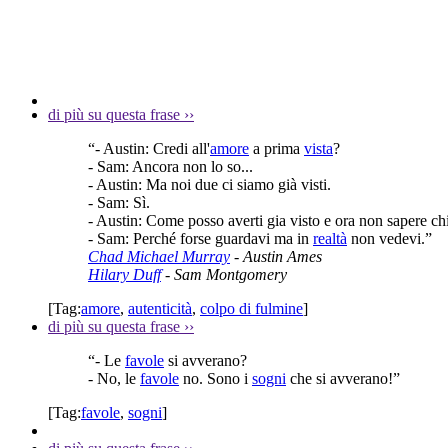
di più su questa frase
››
“- Austin: Credi all'
amore
a prima
vista
?
- Sam: Ancora non lo so...
- Austin: Ma noi due ci siamo già visti.
- Sam: Sì.
- Austin: Come posso averti gia visto e ora non sapere chi
- Sam: Perché forse guardavi ma in
realtà
non vedevi.”
Chad Michael Murray
- Austin Ames
Hilary Duff
- Sam Montgomery
[Tag:
amore
,
autenticità
,
colpo di fulmine
]
di più su questa frase
››
“- Le
favole
si avverano?
- No, le
favole
no. Sono i
sogni
che si avverano!”
[Tag:
favole
,
sogni
]