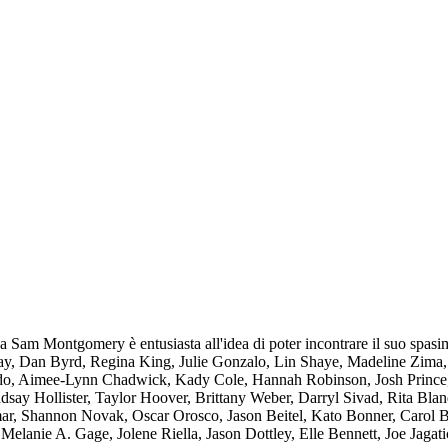
 Sam Montgomery è entusiasta all'idea di poter incontrare il suo spasima
ay, Dan Byrd, Regina King, Julie Gonzalo, Lin Shaye, Madeline Zima
o, Aimee-Lynn Chadwick, Kady Cole, Hannah Robinson, Josh Prince, A
dsay Hollister, Taylor Hoover, Brittany Weber, Darryl Sivad, Rita Bl
mar, Shannon Novak, Oscar Orosco, Jason Beitel, Kato Bonner, Carol 
 Melanie A. Gage, Jolene Riella, Jason Dottley, Elle Bennett, Joe Jaga