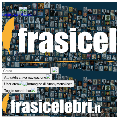
Seguici su
Registrati / Accedi
Attiva/disattiva navigazione
User area
Toggle search bar