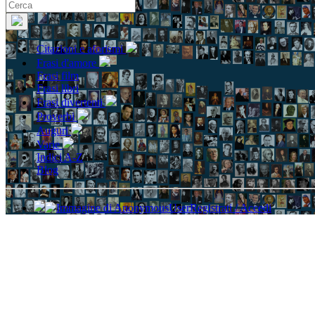
Citazioni e aforismi
Frasi d'amore
Frasi film
Frasi libri
Frasi divertenti
Proverbi
Auguri
Varie
Indici A-Z
Blog
Registrati / Accedi