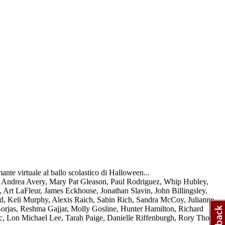
nte virtuale al ballo scolastico di Halloween...
, Andrea Avery, Mary Pat Gleason, Paul Rodriguez, Whip Hubley,
rt LaFleur, James Eckhouse, Jonathan Slavin, John Billingsley,
and, Keli Murphy, Alexis Raich, Sabin Rich, Sandra McCoy, Julianne
Borjas, Reshma Gajjar, Molly Gosline, Hunter Hamilton, Richard
tic, Lon Michael Lee, Tarah Paige, Danielle Riffenburgh, Rory Thost,