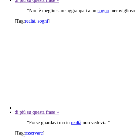
di più su questa frase
››
“Non è meglio stare aggrappati a un
sogno
meraviglioso 
[Tag:
realtà
,
sogni
]
di più su questa frase
››
“Forse guardavi ma in
realtà
non vedevi...”
[Tag:
osservare
]