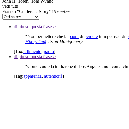
John H. Tobin, Toni Wynne
vedi tutti
Frasi di “Cinderella Story”
18 citazioni
di più su questa frase
››
“Non permettere che la
paura
di
perdere
ti impedisca di
p
Hilary Duff
- Sam Montgomery
[Tag:
fallimento
,
paura
]
di più su questa frase
››
“Come vuole la tradizione di Los Angeles: non conta chi 
[Tag:
apparenza
,
autenticità
]