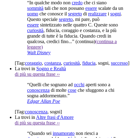
“In qualche modo non
credo
che ci siano
sommità
tali che non possano
essere
scalate da un
uomo
che conosce il
segreto
di
realizzare
i
sogni
.
Questo speciale
segreto
, mi pare, può
essere
sintetizzato nelle quattro C. Queste sono
curiosità
, fiducia, coraggio e costanza, e la più
grande di tutte è la fiducia. Quando credi in
qualcosa, credici fino...”
(continua)
(continua a
leggere)
Walt Disney
[Tag:
coraggio
,
costanza
,
curiosità
,
fiducia
,
sogni
,
successo
]
La trovi in
Sogno e Realtà
di più su questa frase
››
“Quelli che sognano ad
occhi
aperti sono a
conoscenza
di molte
cose
che sfuggono a chi
sogna addormentato.”
Edgar Allan Poe
[Tag:
conoscenza
,
sogni
]
La trovi in
Altre frasi d'Amore
di più su questa frase
››
“Quando sei
innamorato
non riesci a