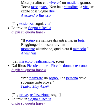
Mica per altro che
vivere
è un
mestiere
gramo.
Tocca
rassegnarsi
. Non ha
gratitudine
, la
vita
, se
capite cosa voglio
dire
.”
Alessandro Baricco
[Tag:
esistenza
,
sogni
,
vita
]
La trovi in
Sogno e Realtà
di più su questa frase
››
“Il
sogno
era sempre davanti a me, in
fuga
.
Raggiungerlo, trascorrervi un
momento
all'unisono, quello era il
miracolo
.”
Anaïs Nin
[Tag:
miracolo
,
realizzazione
,
sogni
]
Dal libro:
Piccole donne - Piccole donne crescono
di più su questa frase
››
“Per
realizzare
un
sogno
, una
persona
deve
superare tante prove.”
Louisa May Alcott
[Tag:
prove
,
realizzazione
,
sogni
]
La trovi in
Sogno e Realtà
di più su questa frase
››