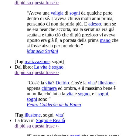
di più su questa frase
››
“Aveva una
valigia
di
sogni
da qualche parte,
dentro di sé. L'aveva chiusa molti anni prima,
pensando di non riaprirla più. E
adesso
, non se
ne era neanche accorta, ma la serratura era già
scattata e tutto ciò che di più prezioso vi aveva
riposto era già lì, a portata della prima
mano
che
si fosse alzata per prenderlo.”
Manuela Stefani
[Tag:
realizzazione
,
sogni
]
Dal libro:
La vita è sogno
di più su questa frase
››
“Cos'è la
vita
?
Delirio
. Cos'è la
vita
?
Illusione
,
appena
chimera
ed ombra, e il massimo bene è
un nulla, ché tutta la
vita
è
sogno
, e i
sogni
,
sogni
sono.”
Pedro Calderón de la Barca
[Tag:
illusione
,
sogni
,
vita
]
La trovi in
Sogno e Realtà
di più su questa frase
››