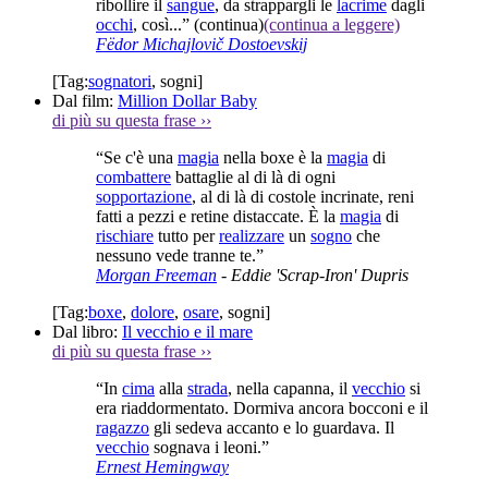
ribollire il
sangue
, da strappargli le
lacrime
dagli
occhi
, così...”
(continua)
(continua a leggere)
Fëdor Michajlovič Dostoevskij
[Tag:
sognatori
,
sogni
]
Dal film:
Million Dollar Baby
di più su questa frase
››
“Se c'è una
magia
nella boxe è la
magia
di
combattere
battaglie al di là di ogni
sopportazione
, al di là di costole incrinate, reni
fatti a pezzi e retine distaccate. È la
magia
di
rischiare
tutto per
realizzare
un
sogno
che
nessuno vede tranne te.”
Morgan Freeman
- Eddie 'Scrap-Iron' Dupris
[Tag:
boxe
,
dolore
,
osare
,
sogni
]
Dal libro:
Il vecchio e il mare
di più su questa frase
››
“In
cima
alla
strada
, nella capanna, il
vecchio
si
era riaddormentato. Dormiva ancora bocconi e il
ragazzo
gli sedeva accanto e lo guardava. Il
vecchio
sognava i leoni.”
Ernest Hemingway