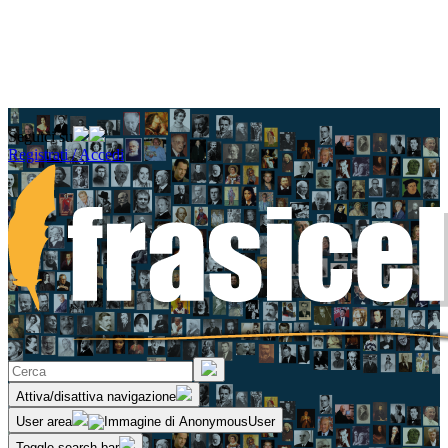
Seguici su
Registrati / Accedi
Attiva/disattiva navigazione
User area
Toggle search bar