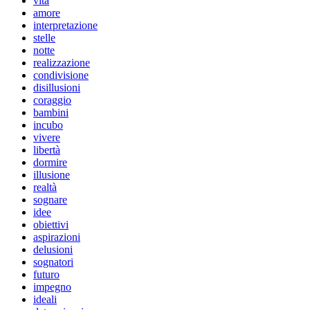
vita
amore
interpretazione
stelle
notte
realizzazione
condivisione
disillusioni
coraggio
bambini
incubo
vivere
libertà
dormire
illusione
realtà
sognare
idee
obiettivi
aspirazioni
delusioni
sognatori
futuro
impegno
ideali