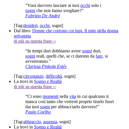
“Vuoi davvero lasciare ai tuoi
occhi
solo i
sogni
che non fanno svegliare?”
Fabrizio De André
[Tag:
desideri
,
occhi
,
sogni
]
Dal libro:
Donne che corrono coi lupi. Il mito della donna
selvaggia
di più su questa frase
››
“In tempi duri dobbiamo avere
sogni
duri,
sogni
reali, quelli che, se ci daremo da
fare
, si
avvereranno.”
Clarissa Pinkola Estés
[Tag:
circostanze
,
difficoltà
,
sogni
]
La trovi in
Sogno e Realtà
di più su questa frase
››
“Ci sono
momenti
nella
vita
in cui qualcuno ti
manca così tanto che vorresti proprio tirarlo fuori
dai tuoi
sogni
per abbracciarlo davvero!”
Paulo Coelho
[Tag:
abbraccio
,
assenza
,
sogni
]
La trovi in
Sogno e Realtà