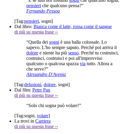
“E se tutti noi fossimo
sogni
che qualcuno sogna,
pensieri
che qualcuno pensa?”
Fernando Pessoa
[Tag:
pensieri
,
sogni
]
Dal libro:
Bianca come il latte, rossa come il sangue
di più su questa frase
››
“Quella dei
sogni
è una balla colossale. Lo
sapevo. L'ho sempre saputo. Perché poi arriva il
dolore
e niente ha più
senso
. Perché tu costruisci,
costruisci, costruisci e poi all'improvviso
qualcuno o qualcosa spazza
via
tutto. Allora a
che serve?”
Alessandro D'Avenia
[Tag:
delusioni
,
dolore
,
sogni
]
Dal film:
Peter Pan
di più su questa frase
››
“Solo chi sogna può volare!”
[Tag:
sogni
,
volare
]
La trovi in
Carriera
di più su questa frase
››