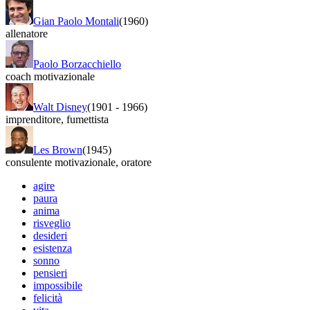
Gian Paolo Montali
(1960)
allenatore
Paolo Borzacchiello
coach motivazionale
Walt Disney
(1901
-
1966)
imprenditore
,
fumettista
Les Brown
(1945)
consulente motivazionale
,
oratore
agire
paura
anima
risveglio
desideri
esistenza
sonno
pensieri
impossibile
felicità