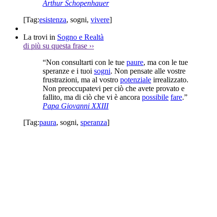
Arthur Schopenhauer
[Tag:
esistenza
,
sogni
,
vivere
]
La trovi in
Sogno e Realtà
di più su questa frase
››
“Non consultarti con le tue
paure
, ma con le tue
speranze e i tuoi
sogni
. Non pensate alle vostre
frustrazioni, ma al vostro
potenziale
irrealizzato.
Non preoccupatevi per ciò che avete provato e
fallito, ma di ciò che vi è ancora
possibile
fare
.”
Papa Giovanni XXIII
[Tag:
paura
,
sogni
,
speranza
]