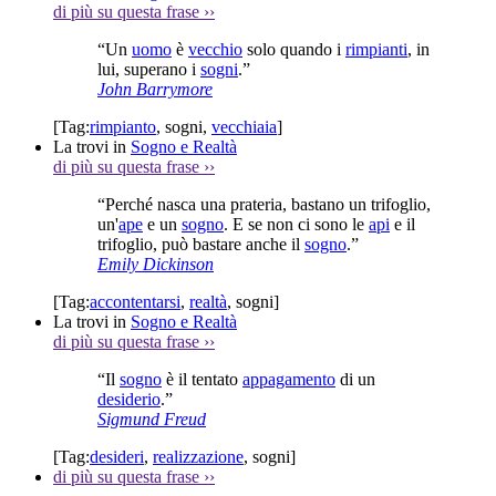
di più su questa frase
››
“Un
uomo
è
vecchio
solo quando i
rimpianti
, in
lui, superano i
sogni
.”
John Barrymore
[Tag:
rimpianto
,
sogni
,
vecchiaia
]
La trovi in
Sogno e Realtà
di più su questa frase
››
“Perché nasca una prateria, bastano un trifoglio,
un'
ape
e un
sogno
. E se non ci sono le
api
e il
trifoglio, può bastare anche il
sogno
.”
Emily Dickinson
[Tag:
accontentarsi
,
realtà
,
sogni
]
La trovi in
Sogno e Realtà
di più su questa frase
››
“Il
sogno
è il tentato
appagamento
di un
desiderio
.”
Sigmund Freud
[Tag:
desideri
,
realizzazione
,
sogni
]
di più su questa frase
››