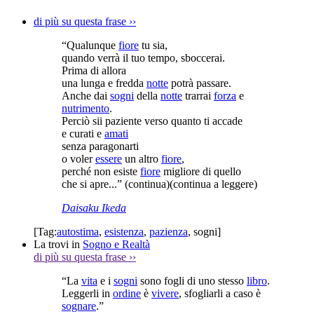
di più su questa frase
››
“Qualunque
fiore
tu sia,
quando verrà il tuo tempo, sboccerai.
Prima di allora
una lunga e fredda
notte
potrà passare.
Anche dai
sogni
della
notte
trarrai
forza
e
nutrimento
.
Perciò sii paziente verso quanto ti accade
e curati e
amati
senza paragonarti
o voler
essere
un altro
fiore
,
perché non esiste
fiore
migliore di quello
che si apre...”
(continua)
(continua a leggere)
Daisaku Ikeda
[Tag:
autostima
,
esistenza
,
pazienza
,
sogni
]
La trovi in
Sogno e Realtà
di più su questa frase
››
“La
vita
e i
sogni
sono fogli di uno stesso
libro
.
Leggerli in
ordine
è
vivere
, sfogliarli a caso è
sognare
.”