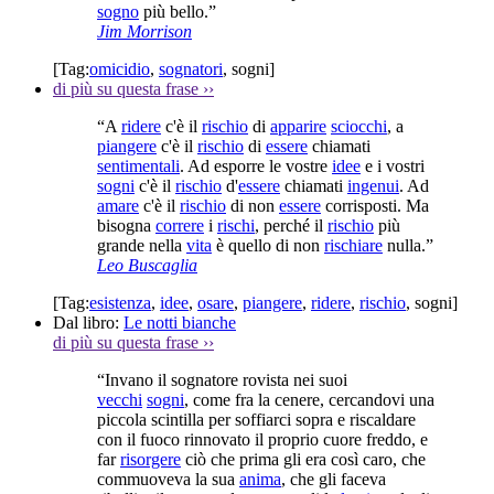
sogno
più bello.”
Jim Morrison
[Tag:
omicidio
,
sognatori
,
sogni
]
di più su questa frase
››
“A
ridere
c'è il
rischio
di
apparire
sciocchi
, a
piangere
c'è il
rischio
di
essere
chiamati
sentimentali
. Ad esporre le vostre
idee
e i vostri
sogni
c'è il
rischio
d'
essere
chiamati
ingenui
. Ad
amare
c'è il
rischio
di non
essere
corrisposti. Ma
bisogna
correre
i
rischi
, perché il
rischio
più
grande nella
vita
è quello di non
rischiare
nulla.”
Leo Buscaglia
[Tag:
esistenza
,
idee
,
osare
,
piangere
,
ridere
,
rischio
,
sogni
]
Dal libro:
Le notti bianche
di più su questa frase
››
“Invano il sognatore rovista nei suoi
vecchi
sogni
, come fra la cenere, cercandovi una
piccola scintilla per soffiarci sopra e riscaldare
con il fuoco rinnovato il proprio cuore freddo, e
far
risorgere
ciò che prima gli era così caro, che
commuoveva la sua
anima
, che gli faceva