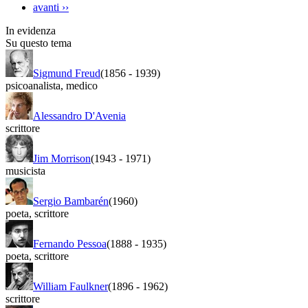
avanti
››
In evidenza
Su questo tema
Sigmund Freud
(1856
-
1939)
psicoanalista
,
medico
Alessandro D'Avenia
scrittore
Jim Morrison
(1943
-
1971)
musicista
Sergio Bambarén
(1960)
poeta
,
scrittore
Fernando Pessoa
(1888
-
1935)
poeta
,
scrittore
William Faulkner
(1896
-
1962)
scrittore