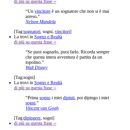
di più su questa frase
››
“Un
vincitore
è un sognatore che non si è mai
arreso.”
Nelson Mandela
[Tag:
sognatori
,
sogni
,
vincitori
]
La trovi in
Sogno e Realtà
di più su questa frase
››
“Se puoi sognarlo, puoi farlo. Ricorda sempre
che questa intera avventura è partita da un
topolino.”
Walt Disney
[Tag:
sogni
]
La trovi in
Sogno e Realtà
di più su questa frase
››
“Prima
sogno
i miei
dipinti
, poi dipingo i miei
sogni
.”
Vincent van Gogh
[Tag:
dipingere
,
sogni
]
di più su questa frase
››