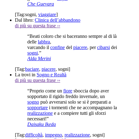
Che Guevara
[Tag:
sogni
,
viaggiare
]
Dal libro:
Clinica dell’abbandono
di più su questa frase
››
“Beati coloro che si baceranno sempre al di là
delle
labbra
,
varcando il
confine
del
piacere
, per
cibarsi
dei
sogni
.”
Alda Merini
[Tag:
baciare
,
piacere
,
sogni
]
La trovi in
Sogno e Realtà
di più su questa frase
››
“Proprio come un
fiore
sboccia dopo aver
sopportato il rigido freddo invernale, un
sogno
può avverarsi solo se si è preparati a
sopportare
i tormenti che ne accompagnano la
realizzazione
e a compiere tutti gli sforzi
necessari!”
Daisaku Ikeda
[Tag:
difficoltà
,
impegno
,
realizzazione
,
sogni
]