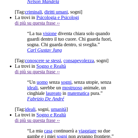
Nelson Mandela
[Tag:
criminali
,
diritti umani
,
sogni
]
La trovi in
Psicologia e Psicologi
di più su questa frase
››
“La tua
visione
diventa chiara solo quando
guardi dentro il tuo cuore. Chi guarda fuori,
sogna. Chi guarda dentro, si sveglia.”
Carl Gustav Jung
[Tag:
conoscere se stessi
,
consapevolezza
,
sogni
]
La trovi in
Sogno e Realtà
di più su questa frase
››
“Un
uomo
senza
sogni
, senza utopie, senza
ideali
, sarebbe un
mostruoso
animale, un
cinghiale
laureato
in
matematica
pura.”
Fabrizio De André
[Tag:
ideali
,
sogni
,
umanità
]
La trovi in
Sogno e Realtà
di più su questa frase
››
“La mia
casa
continuerà a
viaggiare
su due
gambe e i miei
sogni
non avranno frontiere.”