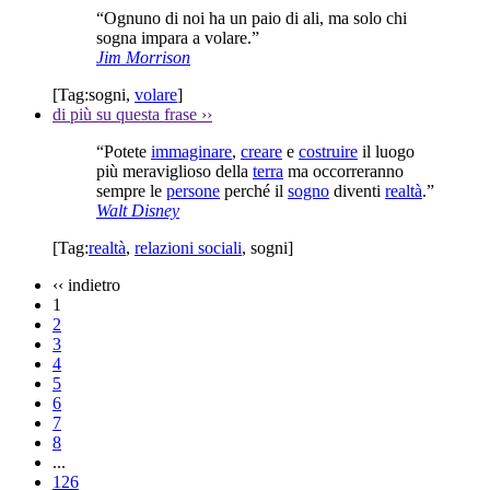
“Ognuno di noi ha un paio di ali, ma solo chi
sogna impara a volare.”
Jim Morrison
[Tag:
sogni
,
volare
]
di più su questa frase
››
“Potete
immaginare
,
creare
e
costruire
il luogo
più meraviglioso della
terra
ma occorreranno
sempre le
persone
perché il
sogno
diventi
realtà
.”
Walt Disney
[Tag:
realtà
,
relazioni sociali
,
sogni
]
‹‹
indietro
1
2
3
4
5
6
7
8
...
126