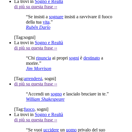
La trovi in
Sogno e Realtà
di più su questa frase
››
“Se insisti a
sognare
insisti a ravvivare il fuoco
della tua
vita
.”
Rubén Darío
[Tag:
sogni
]
La trovi in
Sogno e Realtà
di più su questa frase
››
“Chi
rinuncia
ai propri
sogni
è
destinato
a
morire.”
Jim Morrison
[Tag:
arrendersi
,
sogni
]
di più su questa frase
››
“Accendi un
sogno
e lascialo bruciare in te.”
William Shakespeare
[Tag:
fuoco
,
sogni
]
La trovi in
Sogno e Realtà
di più su questa frase
››
“Se vuoi
uccidere
un
uomo
privalo del suo