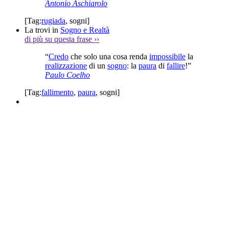
Antonio Aschiarolo
[Tag:
rugiada
,
sogni
]
La trovi in
Sogno e Realtà
di più su questa frase
››
“
Credo
che solo una cosa renda
impossibile
la
realizzazione
di un
sogno
: la
paura
di
fallire
!”
Paulo Coelho
[Tag:
fallimento
,
paura
,
sogni
]