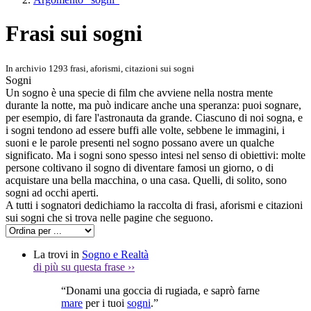
Frasi sui sogni
In archivio 1293 frasi, aforismi, citazioni sui sogni
Sogni
Un sogno è una specie di film che avviene nella nostra mente
durante la notte, ma può indicare anche una speranza: puoi sognare,
per esempio, di fare l'astronauta da grande. Ciascuno di noi sogna, e
i sogni tendono ad essere buffi alle volte, sebbene le immagini, i
suoni e le parole presenti nel sogno possano avere un qualche
significato. Ma i sogni sono spesso intesi nel senso di obiettivi: molte
persone coltivano il sogno di diventare famosi un giorno, o di
acquistare una bella macchina, o una casa. Quelli, di solito, sono
sogni ad occhi aperti.
A tutti i sognatori dedichiamo la raccolta di frasi, aforismi e citazioni
sui sogni che si trova nelle pagine che seguono.
La trovi in
Sogno e Realtà
di più su questa frase
››
“Donami una goccia di rugiada, e saprò farne
mare
per i tuoi
sogni
.”