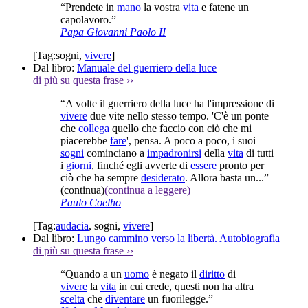
“Prendete in
mano
la vostra
vita
e fatene un
capolavoro.”
Papa Giovanni Paolo II
[Tag:
sogni
,
vivere
]
Dal libro:
Manuale del guerriero della luce
di più su questa frase
››
“A volte il guerriero della luce ha l'impressione di
vivere
due vite nello stesso tempo. 'C'è un ponte
che
collega
quello che faccio con ciò che mi
piacerebbe
fare
', pensa. A poco a poco, i suoi
sogni
cominciano a
impadronirsi
della
vita
di tutti
i
giorni
, finché egli avverte di
essere
pronto per
ciò che ha sempre
desiderato
. Allora basta un...”
(continua)
(continua a leggere)
Paulo Coelho
[Tag:
audacia
,
sogni
,
vivere
]
Dal libro:
Lungo cammino verso la libertà. Autobiografia
di più su questa frase
››
“Quando a un
uomo
è negato il
diritto
di
vivere
la
vita
in cui crede, questi non ha altra
scelta
che
diventare
un fuorilegge.”