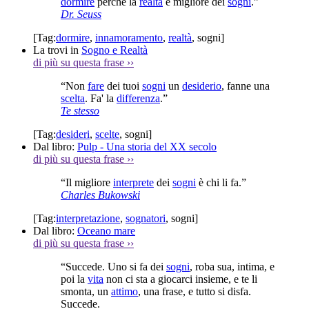
dormire
perché la
realtà
è migliore dei
sogni
.”
Dr. Seuss
[Tag:
dormire
,
innamoramento
,
realtà
,
sogni
]
La trovi in
Sogno e Realtà
di più su questa frase
››
“Non
fare
dei tuoi
sogni
un
desiderio
, fanne una
scelta
. Fa' la
differenza
.”
Te stesso
[Tag:
desideri
,
scelte
,
sogni
]
Dal libro:
Pulp - Una storia del XX secolo
di più su questa frase
››
“Il migliore
interprete
dei
sogni
è chi li fa.”
Charles Bukowski
[Tag:
interpretazione
,
sognatori
,
sogni
]
Dal libro:
Oceano mare
di più su questa frase
››
“Succede. Uno si fa dei
sogni
, roba sua, intima, e
poi la
vita
non ci sta a giocarci insieme, e te li
smonta, un
attimo
, una frase, e tutto si disfa.
Succede.