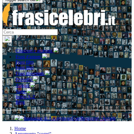
Citazioni e aforismi
Frasi d'amore
Frasi film
Frasi libri
Frasi divertenti
Proverbi
Auguri
Varie
Indici A-Z
Blog
Registrati / Accedi
Home
Argomento "sogni"