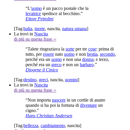
“L'
uomo
è un pacco postale che la
levatrice
spedisce al becchino.”
Ettore Petrolini
[Tag:
balia
,
morte
,
nascita
,
natura umana
]
La trovi in
Nascita
di più su questa frase
››
“Talete ringraziava la
sorte
per tre
cose
: prima di
tutto, per
essere
nato
uomo
e non
bestia
,
secondo
,
perché era un
uomo
e non una
donna
; e terzo,
perché era un
greco
e non un
barbaro
.”
Diogene il Cinico
[Tag:
destino
,
greci
,
nascita
,
uomini
]
La trovi in
Nascita
di più su questa frase
››
“Non importa
nascere
in un cortile di anatre
quando si ha poi la fortuna di
diventare
un
cigno.”
Hans Christian Andersen
[Tag:
bellezza
,
cambiamento
,
nascita
]