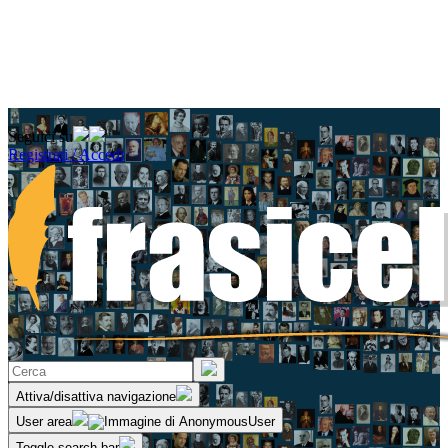
Seguici su
Registrati / Accedi
Attiva/disattiva navigazione
User area
Toggle search bar