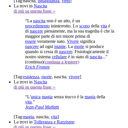
[Tag:
nascita
,
uguaglianza
,
virtù
]
La trovi in
Nascita
di più su questa frase
››
“La
nascita
non è un atto, è un
procedimento
ininterrotto. Lo
scopo
della
vita
è
di
nascere
pienamente, ma la sua tragedia è che la
maggior parte di noi muore prima di
essere
veramente nato.
Vivere
significa
nascere
ad ogni
istante
. La
morte
si produce
quando si cessa di
nascere
. Fisiologicamente il
nostro sistema
cellulare
è in stato di
nascita
...”
(continua)
(continua a leggere)
Erich Fromm
[Tag:
esistenza
,
morte
,
nascita
,
vivere
]
La trovi in
Nascita
di più su questa frase
››
“L'
unica
magia
senza trucco è la
magia
della
vita
.”
Jean-Paul Malfatti
[Tag:
magia
,
nascita
,
vita
]
La trovi in
Tolleranza e Razzismo
di più su questa frase
››