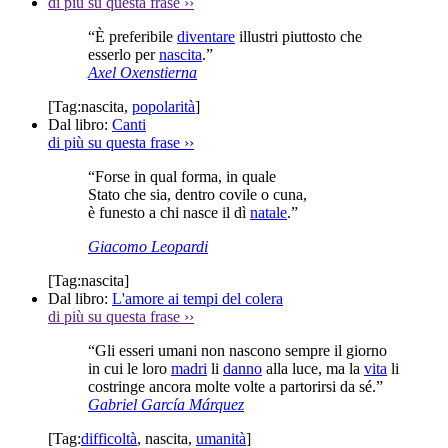
di più su questa frase
››
“È preferibile
diventare
illustri piuttosto che
esserlo per
nascita
.”
Axel Oxenstierna
[Tag:
nascita
,
popolarità
]
Dal libro:
Canti
di più su questa frase
››
“Forse in qual forma, in quale
Stato che sia, dentro covile o cuna,
è funesto a chi nasce il dì
natale
.”
Giacomo Leopardi
[Tag:
nascita
]
Dal libro:
L'amore ai tempi del colera
di più su questa frase
››
“Gli esseri umani non nascono sempre il giorno
in cui le loro
madri
li
danno
alla luce, ma la
vita
li
costringe ancora molte volte a partorirsi da sé.”
Gabriel García Márquez
[Tag:
difficoltà
,
nascita
,
umanità
]