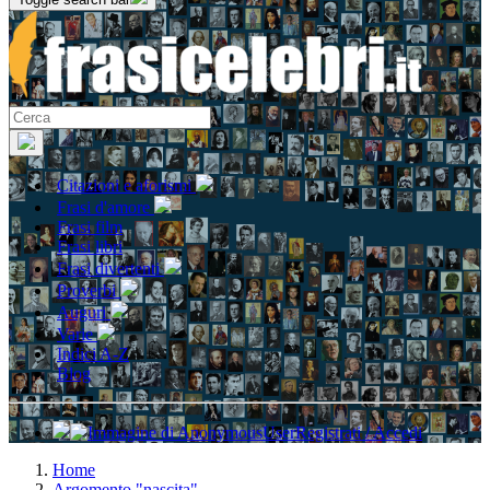
Citazioni e aforismi
Frasi d'amore
Frasi film
Frasi libri
Frasi divertenti
Proverbi
Auguri
Varie
Indici A-Z
Blog
Registrati / Accedi
Home
Argomento "nascita"