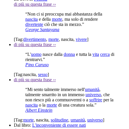
di più su questa frase
››
“Non ci si preoccupa mai abbastanza della
nascita
e della
morte
, ma solo di rendere
divertente
ciò che sta in mezzo.”
George Santayana
[Tag:
divertimento
,
morte
,
nascita
,
vivere
]
di più su questa frase
››
“L'
uomo
nasce dalla
donna
e tutta la
vita
cerca
di
rientrarvi.”
Pino Caruso
[Tag:
nascita
,
sesso
]
di più su questa frase
››
“Mi sento talmente immerso nell'
umanità
,
talmente smarrito in un immenso
universo
, che
non riesco più a commuovermi o a
soffrire
per la
nascita
o la
morte
di una creatura sola.”
Albert Einstein
[Tag:
morte
,
nascita
,
solitudine
,
umanità
,
universo
]
Dal libro:
L'inconveniente di essere nati