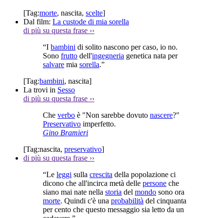
[Tag:
morte
,
nascita
,
scelte
]
Dal film:
La custode di mia sorella
di più su questa frase
››
“I
bambini
di solito nascono per caso, io no.
Sono
frutto
dell'
ingegneria
genetica nata per
salvare
mia
sorella
.”
[Tag:
bambini
,
nascita
]
La trovi in
Sesso
di più su questa frase
››
Che
verbo
è "Non sarebbe dovuto
nascere
?"
Preservativo
imperfetto.
Gino Bramieri
[Tag:
nascita
,
preservativo
]
di più su questa frase
››
“Le
leggi
sulla
crescita
della popolazione ci
dicono che all'incirca metà delle
persone
che
siano mai nate nella
storia
del
mondo
sono ora
morte
. Quindi c'è una
probabilità
del cinquanta
per cento che questo messaggio sia letto da un