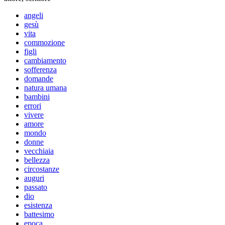
angeli
gesù
vita
commozione
figli
cambiamento
sofferenza
domande
natura umana
bambini
errori
vivere
amore
mondo
donne
vecchiaia
bellezza
circostanze
auguri
passato
dio
esistenza
battesimo
epoca