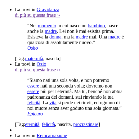
La trovi in
Gravidanza
di più su questa frase
››
“Nel
momento
in cui nasce un
bambino
, nasce
anche la
madre
. Lei non è mai esistita prima.
Esisteva la
donna
, ma la
madre
mai. Una
madre
è
qualcosa di assolutamente nuovo.”
Osho
[Tag:
maternità
,
nascita
]
La trovi in
Ozio
di più su questa frase
››
“Siamo nati una sola volta, e non potremo
essere
nati una seconda volta; dovremo non
essere
più per l'eternità. Ma tu, benché non abbia
padronanza del domani, stai rinviando la tua
felicità
. La
vita
si perde nei rinvii, ed ognuno di
noi muore senza aver goduto una sola giornata.”
Epicuro
[Tag:
eternità
,
felicità
,
nascita
,
procrastinare
]
La trovi in
Reincarnazione