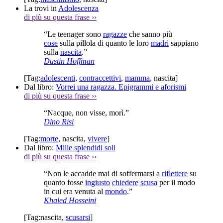
La trovi in
Adolescenza
di più su questa frase
››
“Le teenager sono
ragazze
che sanno più
cose
sulla pillola di quanto le loro
madri
sappiano
sulla
nascita
.”
Dustin Hoffman
[Tag:
adolescenti
,
contraccettivi
,
mamma
,
nascita
]
Dal libro:
Vorrei una ragazza. Epigrammi e aforismi
di più su questa frase
››
“Nacque, non visse, morì.”
Dino Risi
[Tag:
morte
,
nascita
,
vivere
]
Dal libro:
Mille splendidi soli
di più su questa frase
››
“Non le accadde mai di soffermarsi a
riflettere
su
quanto fosse
ingiusto
chiedere
scusa
per il modo
in cui era venuta al
mondo
.”
Khaled Hosseini
[Tag:
nascita
,
scusarsi
]