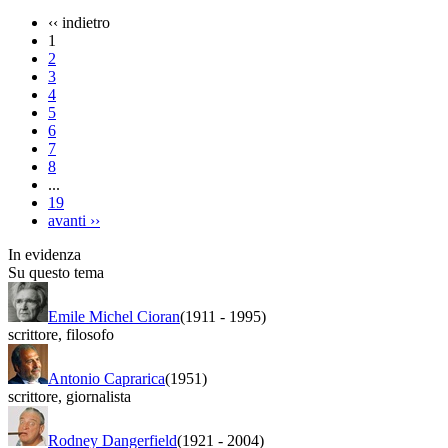
‹‹
indietro
1
2
3
4
5
6
7
8
...
19
avanti
››
In evidenza
Su questo tema
Emile Michel Cioran
(1911
-
1995)
scrittore
,
filosofo
Antonio Caprarica
(1951)
scrittore
,
giornalista
Rodney Dangerfield
(1921
-
2004)