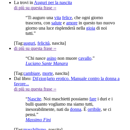
La trovi in
Auguri per la nascita
di più su questa frase
››
“Ti auguro una
vita
felice
, che ogni giorno
trascorra, con
salute
e
amore
in questo tuo nuovo
giorno una luce risplenderà nella
gioia
di noi
tutti.”
[Tag:
auguri
,
felicità
,
nascita
]
di più su questa frase
››
“Chi nasce
asino
non muore
cavallo
.”
Luciano Sante Manara
[Tag:
cambiare
,
morte
,
nascita
]
Dal libro:
Di[zion]ario erotico. Manuale contro la donna a
favore...
di più su questa frase
››
“
Nascite
. Noi maschietti possiamo
fare
i duri e i
bulli quanto vogliamo ma siamo tutti,
inesorabilmente, nati da
donna
. È
orribile
, se ci
pensi.”
Massimo Fini
[Tag:
maschilismo
,
nascita
]