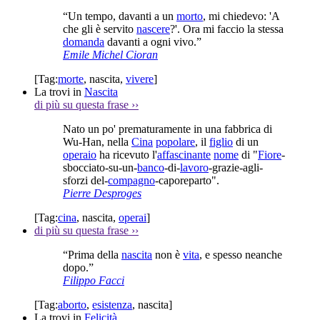
“Un tempo, davanti a un
morto
, mi chiedevo: 'A
che gli è servito
nascere
?'. Ora mi faccio la stessa
domanda
davanti a ogni vivo.”
Emile Michel Cioran
[Tag:
morte
,
nascita
,
vivere
]
La trovi in
Nascita
di più su questa frase
››
Nato un po' prematuramente in una fabbrica di
Wu-Han, nella
Cina
popolare
, il
figlio
di un
operaio
ha ricevuto l'
affascinante
nome
di "
Fiore
-
sbocciato-su-un-
banco
-di-
lavoro
-grazie-agli-
sforzi del-
compagno
-caporeparto".
Pierre Desproges
[Tag:
cina
,
nascita
,
operai
]
di più su questa frase
››
“Prima della
nascita
non è
vita
, e spesso neanche
dopo.”
Filippo Facci
[Tag:
aborto
,
esistenza
,
nascita
]
La trovi in
Felicità