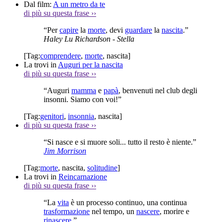
Dal film:
A un metro da te
di più su questa frase
››
“Per
capire
la
morte
, devi
guardare
la
nascita
.”
Haley Lu Richardson
- Stella
[Tag:
comprendere
,
morte
,
nascita
]
La trovi in
Auguri per la nascita
di più su questa frase
››
“Auguri
mamma
e
papà
, benvenuti nel club degli
insonni. Siamo con voi!”
[Tag:
genitori
,
insonnia
,
nascita
]
di più su questa frase
››
“Si nasce e si muore soli... tutto il resto è niente.”
Jim Morrison
[Tag:
morte
,
nascita
,
solitudine
]
La trovi in
Reincarnazione
di più su questa frase
››
“La
vita
è un processo continuo, una continua
trasformazione
nel tempo, un
nascere
, morire e
rinascere
.”