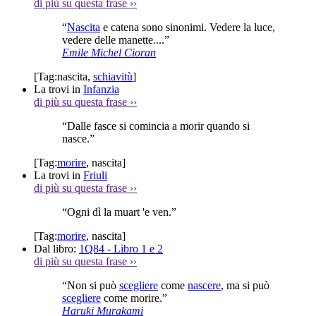
di più su questa frase
››
“
Nascita
e catena sono sinonimi. Vedere la luce,
vedere delle manette....”
Emile Michel Cioran
[Tag:
nascita
,
schiavitù
]
La trovi in
Infanzia
di più su questa frase
››
“Dalle fasce si comincia a morir quando si
nasce.”
[Tag:
morire
,
nascita
]
La trovi in
Friuli
di più su questa frase
››
“Ogni dì la muart 'e ven.”
[Tag:
morire
,
nascita
]
Dal libro:
1Q84 - Libro 1 e 2
di più su questa frase
››
“Non si può
scegliere
come
nascere
, ma si può
scegliere
come morire.”
Haruki Murakami