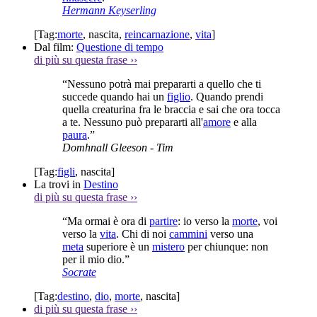
Hermann Keyserling
[Tag:
morte
,
nascita
,
reincarnazione
,
vita
]
Dal film:
Questione di tempo
di più su questa frase
››
“Nessuno potrà mai prepararti a quello che ti
succede quando hai un
figlio
. Quando prendi
quella creaturina fra le braccia e sai che ora tocca
a te. Nessuno può prepararti all'
amore
e alla
paura
.”
Domhnall Gleeson
- Tim
[Tag:
figli
,
nascita
]
La trovi in
Destino
di più su questa frase
››
“Ma ormai è ora di
partire
: io verso la
morte
, voi
verso la
vita
. Chi di noi
cammini
verso una
meta
superiore è un
mistero
per chiunque: non
per il mio dio.”
Socrate
[Tag:
destino
,
dio
,
morte
,
nascita
]
di più su questa frase
››