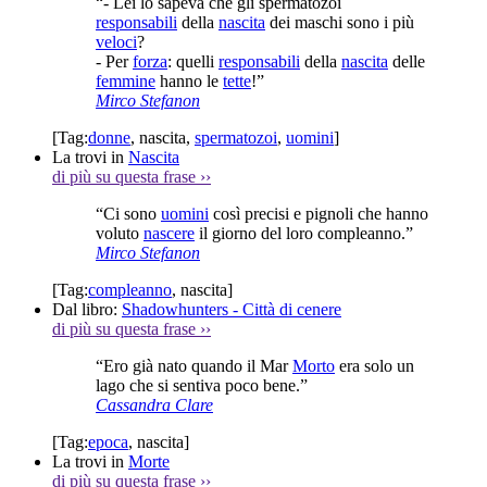
“- Lei lo sapeva che gli spermatozoi
responsabili
della
nascita
dei maschi sono i più
veloci
?
- Per
forza
: quelli
responsabili
della
nascita
delle
femmine
hanno le
tette
!”
Mirco Stefanon
[Tag:
donne
,
nascita
,
spermatozoi
,
uomini
]
La trovi in
Nascita
di più su questa frase
››
“Ci sono
uomini
così precisi e pignoli che hanno
voluto
nascere
il giorno del loro compleanno.”
Mirco Stefanon
[Tag:
compleanno
,
nascita
]
Dal libro:
Shadowhunters - Città di cenere
di più su questa frase
››
“Ero già nato quando il Mar
Morto
era solo un
lago che si sentiva poco bene.”
Cassandra Clare
[Tag:
epoca
,
nascita
]
La trovi in
Morte
di più su questa frase
››