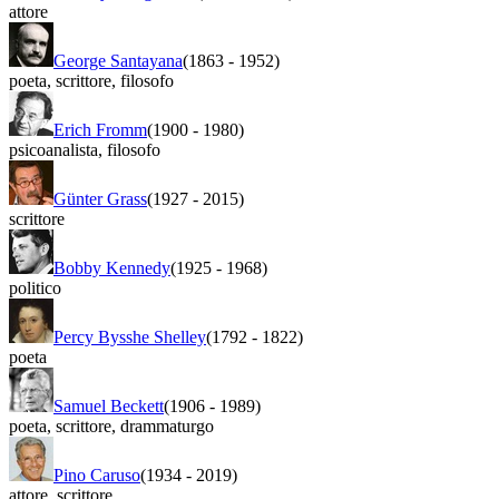
attore
George Santayana
(1863
-
1952)
poeta
,
scrittore
,
filosofo
Erich Fromm
(1900
-
1980)
psicoanalista
,
filosofo
Günter Grass
(1927
-
2015)
scrittore
Bobby Kennedy
(1925
-
1968)
politico
Percy Bysshe Shelley
(1792
-
1822)
poeta
Samuel Beckett
(1906
-
1989)
poeta
,
scrittore
,
drammaturgo
Pino Caruso
(1934
-
2019)
attore
,
scrittore