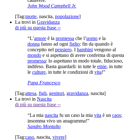
cadavere.”
John Wood Campbell Jr.
[Tag:
morte
,
nascita
,
popolazione
]
La trovi in
Gravidanza
di più su questa frase
››
“L’
amore
è la
promessa
che l’
uomo
e la
donna
fanno ad ogni
figlio
: fin da quando è
concepito nel
pensiero
. I
bambini
vengono al
mondo
e si aspettano di avere conferma di questa
promessa
: lo aspettano in modo totale, fiducioso,
indifeso. Basta guardarli: in tutte le
etnie
, in tutte
le
culture
, in tutte le condizioni di
vita
!”
Papa Francesco
[Tag:
attesa
,
figli
,
genitori
,
gravidanza
,
nascita
]
La trovi in
Nascita
di più su questa frase
››
“La mia
nascita
fu un caso la mia
vita
è un
caos
;
insomma vivo un anagramma!”
Sandro Montalto
[Tag:
caso
,
nascita
,
vivere
]