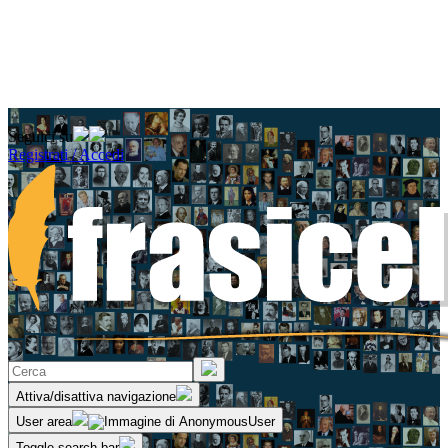
Seguici su
Registrati / Accedi
Attiva/disattiva navigazione
User area
Toggle search bar