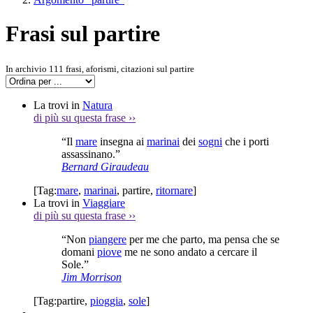
Frasi sul partire
In archivio 111 frasi, aforismi, citazioni sul partire
La trovi in
Natura
di più su questa frase
››
“Il
mare
insegna ai
marinai
dei
sogni
che i porti
assassinano.”
Bernard Giraudeau
[Tag:
mare
,
marinai
,
partire
,
ritornare
]
La trovi in
Viaggiare
di più su questa frase
››
“Non
piangere
per me che parto, ma pensa che se
domani
piove
me ne sono andato a cercare il
Sole.”
Jim Morrison
[Tag:
partire
,
pioggia
,
sole
]