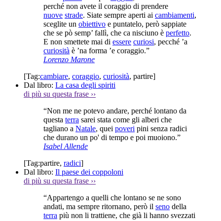
perché non avete il coraggio di prendere
nuove
strade
. Siate sempre aperti ai
cambiamenti
,
sceglite un
obiettivo
e puntatelo, però sappiate
che se pò semp’ fallì, che ca nisciuno è
perfetto
.
E non smettete mai di
essere
curiosi
, pecché ’a
curiosità
è ’na forma ’e coraggio.”
Lorenzo Marone
[Tag:
cambiare
,
coraggio
,
curiosità
,
partire
]
Dal libro:
La casa degli spiriti
di più su questa frase
››
“Non me ne potevo andare, perché lontano da
questa
terra
sarei stata come gli alberi che
tagliano a
Natale
, quei
poveri
pini senza radici
che durano un po' di tempo e poi muoiono.”
Isabel Allende
[Tag:
partire
,
radici
]
Dal libro:
Il paese dei coppoloni
di più su questa frase
››
“Appartengo a quelli che lontano se ne sono
andati, ma sempre ritornano, però il
seno
della
terra
più non li trattiene, che già li hanno svezzati