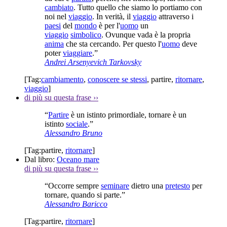
cambiato
. Tutto quello che siamo lo portiamo con
noi nel
viaggio
. In verità, il
viaggio
attraverso i
paesi
del
mondo
è per l'
uomo
un
viaggio
simbolico
. Ovunque vada è la propria
anima
che sta cercando. Per questo l'
uomo
deve
poter
viaggiare
.”
Andrei Arsenyevich Tarkovsky
[Tag:
cambiamento
,
conoscere se stessi
,
partire
,
ritornare
,
viaggio
]
di più su questa frase
››
“
Partire
è un istinto primordiale, tornare è un
istinto
sociale
.”
Alessandro Bruno
[Tag:
partire
,
ritornare
]
Dal libro:
Oceano mare
di più su questa frase
››
“Occorre sempre
seminare
dietro una
pretesto
per
tornare, quando si parte.”
Alessandro Baricco
[Tag:
partire
,
ritornare
]