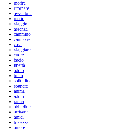
morire
ritornare
avventura
morte
viaggio
assenza
cammino
cambiare
casa
viaggiare
cuore
bacio
libertà
addio
treno
solitudine
sognare
anima
adulti
radici
abitudine
arrivare
amici
tristezza
amore