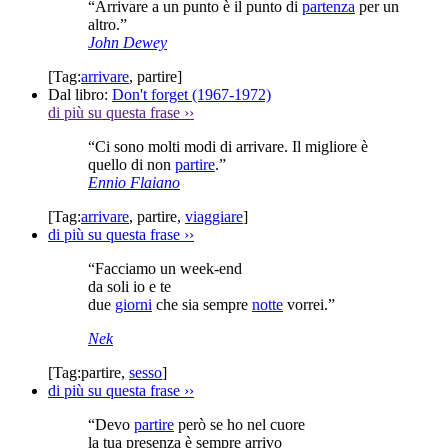
“Arrivare a un punto è il punto di
partenza
per un
altro.”
John Dewey
[Tag:
arrivare
,
partire
]
Dal libro:
Don't forget (1967-1972)
di più su questa frase
››
“Ci sono molti modi di arrivare. Il migliore è
quello di non
partire
.”
Ennio Flaiano
[Tag:
arrivare
,
partire
,
viaggiare
]
di più su questa frase
››
“Facciamo un week-end
da soli io e te
due
giorni
che sia sempre
notte
vorrei.”
Nek
[Tag:
partire
,
sesso
]
di più su questa frase
››
“Devo
partire
però se ho nel cuore
la tua presenza è sempre arrivo