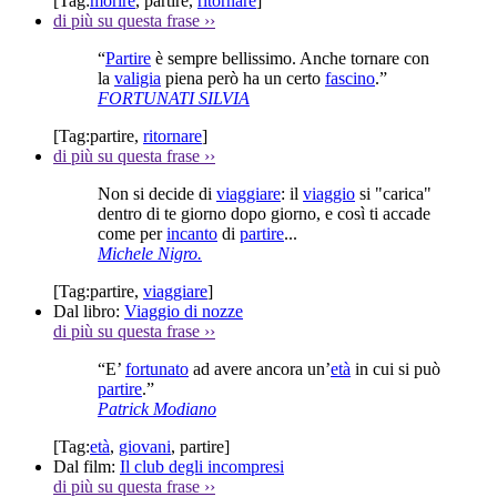
[Tag:
morire
,
partire
,
ritornare
]
di più su questa frase
››
“
Partire
è sempre bellissimo. Anche tornare con
la
valigia
piena però ha un certo
fascino
.”
FORTUNATI SILVIA
[Tag:
partire
,
ritornare
]
di più su questa frase
››
Non si decide di
viaggiare
: il
viaggio
si "carica"
dentro di te giorno dopo giorno, e così ti accade
come per
incanto
di
partire
...
Michele Nigro.
[Tag:
partire
,
viaggiare
]
Dal libro:
Viaggio di nozze
di più su questa frase
››
“E’
fortunato
ad avere ancora un’
età
in cui si può
partire
.”
Patrick Modiano
[Tag:
età
,
giovani
,
partire
]
Dal film:
Il club degli incompresi
di più su questa frase
››