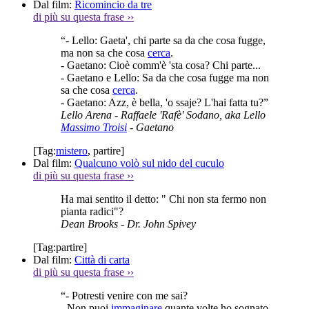
Dal film:
Ricomincio da tre
di più su questa frase
››
“- Lello: Gaeta', chi parte sa da che cosa fugge,
ma non sa che cosa
cerca
.
- Gaetano: Cioè comm'è 'sta cosa? Chi parte...
- Gaetano e Lello: Sa da che cosa fugge ma non
sa che cosa
cerca
.
- Gaetano: Azz, è bella, 'o ssaje? L'hai fatta tu?”
Lello Arena
- Raffaele 'Rafè' Sodano, aka Lello
Massimo Troisi
- Gaetano
[Tag:
mistero
,
partire
]
Dal film:
Qualcuno volò sul nido del cuculo
di più su questa frase
››
Ha mai sentito il detto: " Chi non sta fermo non
pianta radici"?
Dean Brooks
- Dr. John Spivey
[Tag:
partire
]
Dal film:
Città di carta
di più su questa frase
››
“- Potresti venire con me sai?
- Non puoi
immaginare
quante volte ho sognato