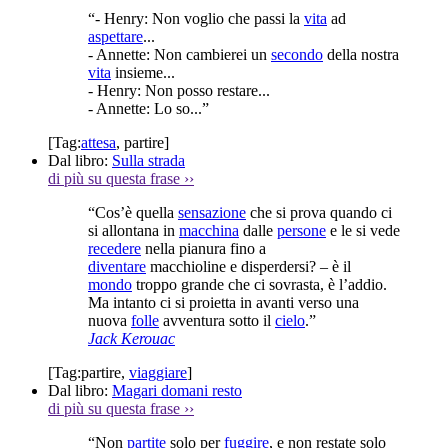
“- Henry: Non voglio che passi la
vita
ad
aspettare
...
- Annette: Non cambierei un
secondo
della nostra
vita
insieme...
- Henry: Non posso restare...
- Annette: Lo so...”
[Tag:
attesa
,
partire
]
Dal libro:
Sulla strada
di più su questa frase
››
“Cos’è quella
sensazione
che si prova quando ci
si allontana in
macchina
dalle
persone
e le si vede
recedere
nella pianura fino a
diventare
macchioline e disperdersi? – è il
mondo
troppo grande che ci sovrasta, è l’addio.
Ma intanto ci si proietta in avanti verso una
nuova
folle
avventura sotto il
cielo
.”
Jack Kerouac
[Tag:
partire
,
viaggiare
]
Dal libro:
Magari domani resto
di più su questa frase
››
“Non
partite
solo per
fuggire
, e non restate solo