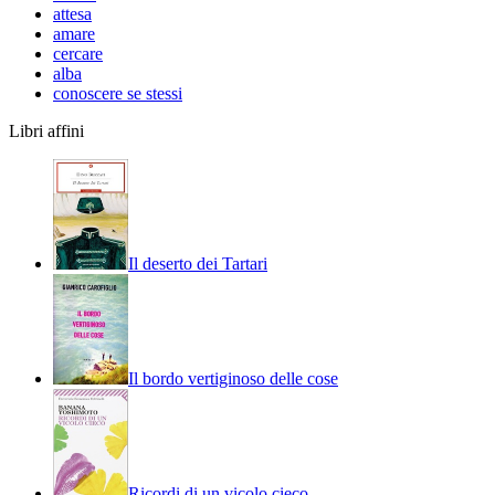
attesa
amare
cercare
alba
conoscere se stessi
Libri affini
Il deserto dei Tartari
Il bordo vertiginoso delle cose
Ricordi di un vicolo cieco