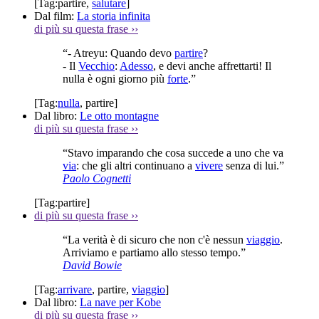
[Tag:
partire
,
salutare
]
Dal film:
La storia infinita
di più su questa frase
››
“- Atreyu: Quando devo
partire
?
- Il
Vecchio
:
Adesso
, e devi anche affrettarti! Il
nulla è ogni giorno più
forte
.”
[Tag:
nulla
,
partire
]
Dal libro:
Le otto montagne
di più su questa frase
››
“Stavo imparando che cosa succede a uno che va
via
: che gli altri continuano a
vivere
senza di lui.”
Paolo Cognetti
[Tag:
partire
]
di più su questa frase
››
“La verità è di sicuro che non c'è nessun
viaggio
.
Arriviamo e partiamo allo stesso tempo.”
David Bowie
[Tag:
arrivare
,
partire
,
viaggio
]
Dal libro:
La nave per Kobe
di più su questa frase
››