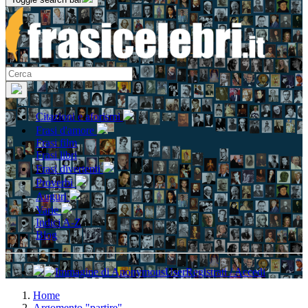
Citazioni e aforismi
Frasi d'amore
Frasi film
Frasi libri
Frasi divertenti
Proverbi
Auguri
Varie
Indici A-Z
Blog
Registrati / Accedi
Home
Argomento "partire"