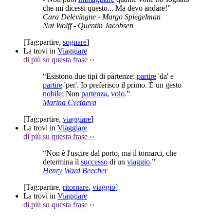
che mi dicessi questo... Ma devo andare!”
Cara Delevingne
- Margo Spiegelman
Nat Wolff
- Quentin Jacobsen
[Tag:
partire
,
sognare
]
La trovi in
Viaggiare
di più su questa frase
››
“Esistono due tipi di partenze:
partire
'da' e
partire
'per'. Io preferisco il primo. È un gesto
nobile
: Non
partenza
,
volo
.”
Marina Cvetaeva
[Tag:
partire
,
viaggiare
]
La trovi in
Viaggiare
di più su questa frase
››
“Non è l'uscire dal porto, ma il tornarci, che
determina il
successo
di un
viaggio
.”
Henry Ward Beecher
[Tag:
partire
,
ritornare
,
viaggio
]
La trovi in
Viaggiare
di più su questa frase
››