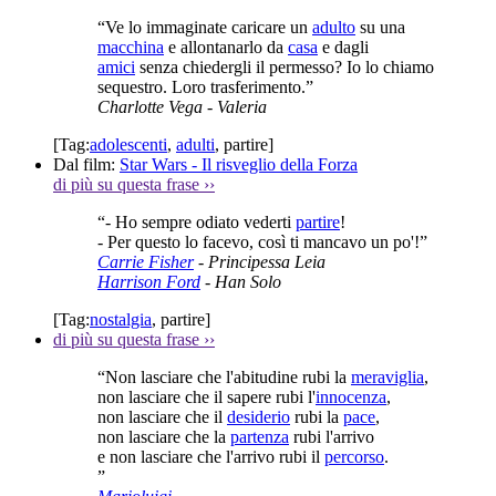
“Ve lo immaginate caricare un
adulto
su una
macchina
e allontanarlo da
casa
e dagli
amici
senza chiedergli il permesso? Io lo chiamo
sequestro. Loro trasferimento.”
Charlotte Vega
- Valeria
[Tag:
adolescenti
,
adulti
,
partire
]
Dal film:
Star Wars - Il risveglio della Forza
di più su questa frase
››
“- Ho sempre odiato vederti
partire
!
- Per questo lo facevo, così ti mancavo un po'!”
Carrie Fisher
- Principessa Leia
Harrison Ford
- Han Solo
[Tag:
nostalgia
,
partire
]
di più su questa frase
››
“Non lasciare che l'abitudine rubi la
meraviglia
,
non lasciare che il sapere rubi l'
innocenza
,
non lasciare che il
desiderio
rubi la
pace
,
non lasciare che la
partenza
rubi l'arrivo
e non lasciare che l'arrivo rubi il
percorso
.
”