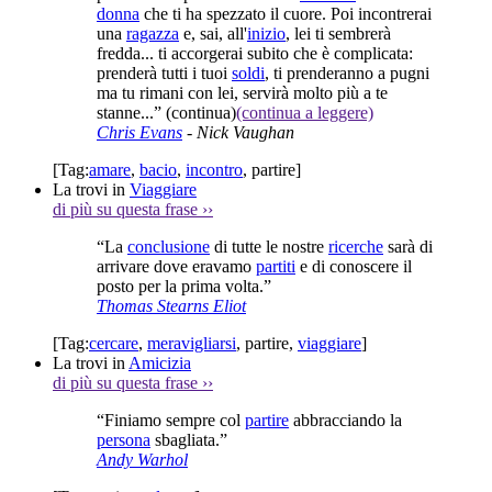
donna
che ti ha spezzato il cuore. Poi incontrerai
una
ragazza
e, sai, all'
inizio
, lei ti sembrerà
fredda... ti accorgerai subito che è complicata:
prenderà tutti i tuoi
soldi
, ti prenderanno a pugni
ma tu rimani con lei, servirà molto più a te
stanne...”
(continua)
(continua a leggere)
Chris Evans
- Nick Vaughan
[Tag:
amare
,
bacio
,
incontro
,
partire
]
La trovi in
Viaggiare
di più su questa frase
››
“La
conclusione
di tutte le nostre
ricerche
sarà di
arrivare dove eravamo
partiti
e di conoscere il
posto per la prima volta.”
Thomas Stearns Eliot
[Tag:
cercare
,
meravigliarsi
,
partire
,
viaggiare
]
La trovi in
Amicizia
di più su questa frase
››
“Finiamo sempre col
partire
abbracciando la
persona
sbagliata.”
Andy Warhol