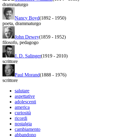
drammaturgo
Nancy Boyd
(1892
-
1950)
poeta
,
drammaturgo
John Dewey
(1859
-
1952)
filosofo
,
pedagogo
J. D. Salinger
(1919
-
2010)
scrittore
Paul Morand
(1888
-
1976)
scrittore
salutare
aspettative
adolescenti
america
curiosità
ricordi
nostalgia
cambiamento
abbandono