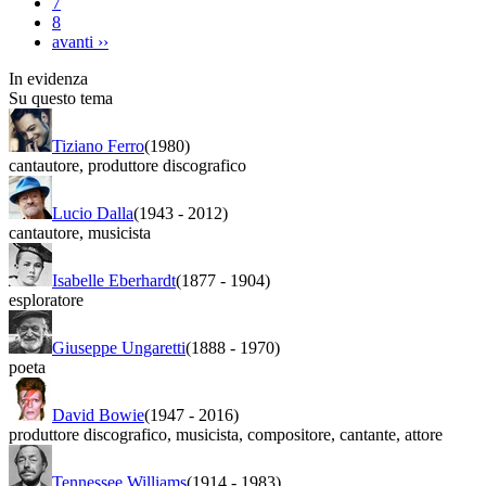
7
8
avanti
››
In evidenza
Su questo tema
Tiziano Ferro
(1980)
cantautore
,
produttore discografico
Lucio Dalla
(1943
-
2012)
cantautore
,
musicista
Isabelle Eberhardt
(1877
-
1904)
esploratore
Giuseppe Ungaretti
(1888
-
1970)
poeta
David Bowie
(1947
-
2016)
produttore discografico
,
musicista
,
compositore
,
cantante
,
attore
Tennessee Williams
(1914
-
1983)