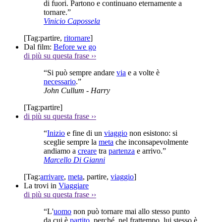
di fuori. Partono e continuano eternamente a
tornare.”
Vinicio Capossela
[Tag:
partire
,
ritornare
]
Dal film:
Before we go
di più su questa frase
››
“Si può sempre andare
via
e a volte è
necessario
.”
John Cullum
- Harry
[Tag:
partire
]
di più su questa frase
››
“
Inizio
e fine di un
viaggio
non esistono: si
sceglie sempre la
meta
che inconsapevolmente
andiamo a
creare
tra
partenza
e arrivo.”
Marcello Di Gianni
[Tag:
arrivare
,
meta
,
partire
,
viaggio
]
La trovi in
Viaggiare
di più su questa frase
››
“L'
uomo
non può tornare mai allo stesso punto
da cui è
partito
, perché, nel frattempo, lui stesso è