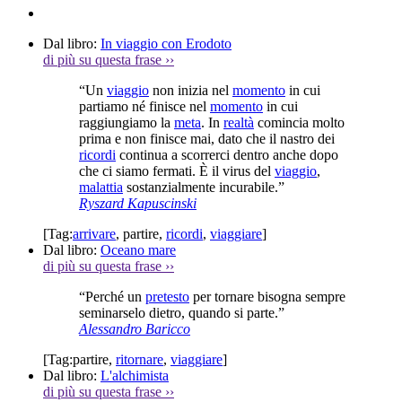
Dal libro:
In viaggio con Erodoto
di più su questa frase
››
“Un
viaggio
non inizia nel
momento
in cui
partiamo né finisce nel
momento
in cui
raggiungiamo la
meta
. In
realtà
comincia molto
prima e non finisce mai, dato che il nastro dei
ricordi
continua a scorrerci dentro anche dopo
che ci siamo fermati. È il virus del
viaggio
,
malattia
sostanzialmente incurabile.”
Ryszard Kapuscinski
[Tag:
arrivare
,
partire
,
ricordi
,
viaggiare
]
Dal libro:
Oceano mare
di più su questa frase
››
“Perché un
pretesto
per tornare bisogna sempre
seminarselo dietro, quando si parte.”
Alessandro Baricco
[Tag:
partire
,
ritornare
,
viaggiare
]
Dal libro:
L'alchimista
di più su questa frase
››