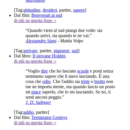
Marioluigi
[Tag:
abitudine
,
desideri
,
partire
,
sapere
]
Dal film:
Benvenuti al sud
di più su questa frase
››
“Quando vieni al sud piangi due volte: sia
quando arrivi, sia quando te ne vai.”
Alessandro Siani
- Mattia Volpe
[Tag:
arrivare
,
partire
,
piangere
,
sud
]
Dal libro:
Il giovane Holden
di più su questa frase
››
“Voglio
dire
che ho lasciato
scuole
e posti senza
nemmeno sapere che li stavo lasciando. È una
cosa che
odio
. Che l'addio sia
triste
o
brutto
non
me ne importa niente, ma quando lascio un posto
mi
piace
saperlo, che lo sto lasciando. Se no, ti
senti ancora peggio.”
J. D. Salinger
[Tag:
addio
,
partire
]
Dal film:
Terminator Genisys
di più su questa frase
››