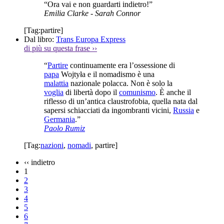
“Ora vai e non guardarti indietro!”
Emilia Clarke
- Sarah Connor
[Tag:
partire
]
Dal libro:
Trans Europa Express
di più su questa frase
››
“
Partire
continuamente era l’ossessione di
papa
Wojtyła e il nomadismo è una
malattia
nazionale polacca. Non è solo la
voglia
di libertà dopo il
comunismo
. È anche il
riflesso di un’antica claustrofobia, quella nata dal
sapersi schiacciati da ingombranti vicini,
Russia
e
Germania
.”
Paolo Rumiz
[Tag:
nazioni
,
nomadi
,
partire
]
‹‹
indietro
1
2
3
4
5
6