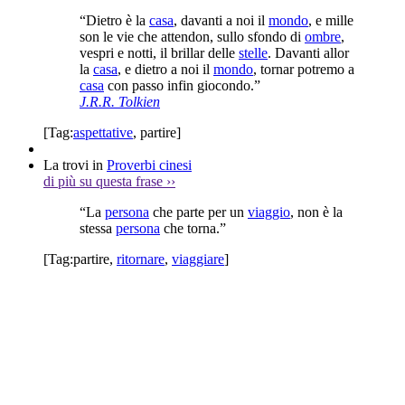
“Dietro è la
casa
, davanti a noi il
mondo
, e mille
son le vie che attendon, sullo sfondo di
ombre
,
vespri e notti, il brillar delle
stelle
. Davanti allor
la
casa
, e dietro a noi il
mondo
, tornar potremo a
casa
con passo infin giocondo.”
J.R.R. Tolkien
[Tag:
aspettative
,
partire
]
La trovi in
Proverbi cinesi
di più su questa frase
››
“La
persona
che parte per un
viaggio
, non è la
stessa
persona
che torna.”
[Tag:
partire
,
ritornare
,
viaggiare
]