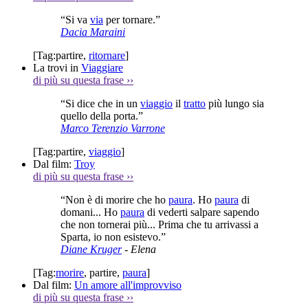
“Si va
via
per tornare.”
Dacia Maraini
[Tag:
partire
,
ritornare
]
La trovi in
Viaggiare
di più su questa frase
››
“Si dice che in un
viaggio
il
tratto
più lungo sia
quello della porta.”
Marco Terenzio Varrone
[Tag:
partire
,
viaggio
]
Dal film:
Troy
di più su questa frase
››
“Non è di morire che ho
paura
. Ho
paura
di
domani... Ho
paura
di vederti salpare sapendo
che non tornerai più... Prima che tu arrivassi a
Sparta, io non esistevo.”
Diane Kruger
- Elena
[Tag:
morire
,
partire
,
paura
]
Dal film:
Un amore all'improvviso
di più su questa frase
››