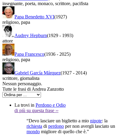
insegnante
,
poeta
,
monaco
,
scrittore
,
pacifista
Papa Benedetto XVI
(1927)
religioso
,
papa
Audrey Hepburn
(1929
-
1993)
attore
Papa Francesco
(1936
-
2025)
religioso
,
papa
Gabriel García Márquez
(1927
-
2014)
scrittore
,
giornalista
Nessun personaggio.
Tutte le frasi di Andrea Zanzotto
La trovi in
Perdono e Odio
di più su questa frase
››
“Devo lasciare un biglietto a mio
nipote
: la
richiesta
di
perdono
per non avergli lasciato un
mondo
migliore di quello che è.”