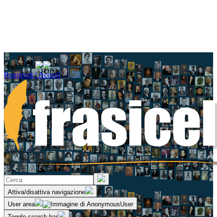
Seguici su
Registrati / Accedi
Attiva/disattiva navigazione
User area
Toggle search bar