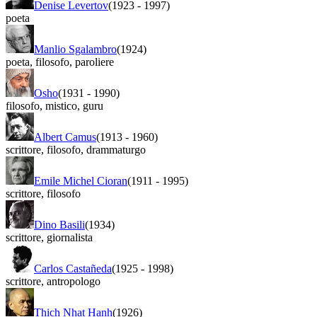
Denise Levertov
(1923
-
1997)
poeta
Manlio Sgalambro
(1924)
poeta
,
filosofo
,
paroliere
Osho
(1931
-
1990)
filosofo
,
mistico
,
guru
Albert Camus
(1913
-
1960)
scrittore
,
filosofo
,
drammaturgo
Emile Michel Cioran
(1911
-
1995)
scrittore
,
filosofo
Dino Basili
(1934)
scrittore
,
giornalista
Carlos Castañeda
(1925
-
1998)
scrittore
,
antropologo
Thich Nhat Hanh
(1926)