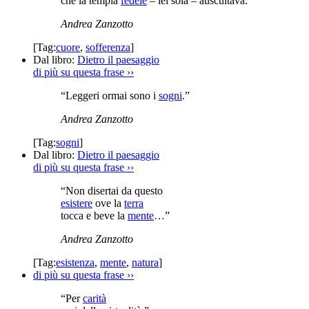
che la tempia
fedele
– lei sola – auscultava.”
Andrea Zanzotto
[Tag:
cuore
,
sofferenza
]
Dal libro:
Dietro il paesaggio
di più su questa frase
››
“Leggeri ormai sono i
sogni
.”
Andrea Zanzotto
[Tag:
sogni
]
Dal libro:
Dietro il paesaggio
di più su questa frase
››
“Non disertai da questo
esistere
ove la
terra
tocca e beve la
mente
…”
Andrea Zanzotto
[Tag:
esistenza
,
mente
,
natura
]
di più su questa frase
››
“Per
carità