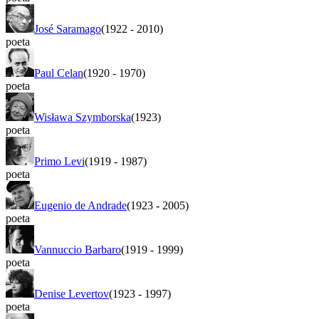
José Saramago
(1922
-
2010)
poeta
Paul Celan
(1920
-
1970)
poeta
Wisława Szymborska
(1923)
poeta
Primo Levi
(1919
-
1987)
poeta
Eugenio de Andrade
(1923
-
2005)
poeta
Vannuccio Barbaro
(1919
-
1999)
poeta
Denise Levertov
(1923
-
1997)
poeta