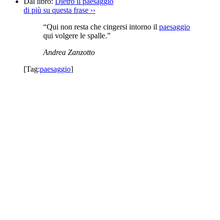
Dal libro:
Dietro il paesaggio
di più su questa frase
››
“Qui non resta che cingersi intorno il
paesaggio
qui volgere le spalle.”
Andrea Zanzotto
[Tag:
paesaggio
]