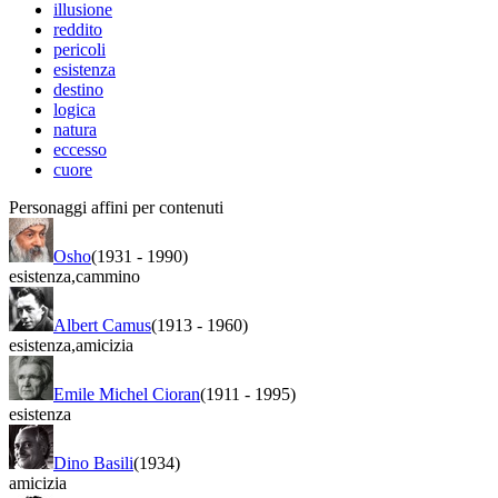
illusione
reddito
pericoli
esistenza
destino
logica
natura
eccesso
cuore
Personaggi affini per contenuti
Osho
(1931
-
1990)
esistenza
,
cammino
Albert Camus
(1913
-
1960)
esistenza
,
amicizia
Emile Michel Cioran
(1911
-
1995)
esistenza
Dino Basili
(1934)
amicizia