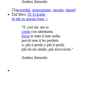
Andrea Zanzotto
[Tag:
eredità
,
generazione
,
mondo
,
nipoti
]
Dal libro:
IX Ecloghe
di più su questa frase
››
“E così sia: ma io
credo
con altrettanta
forza
in tutto il mio nulla,
perciò non ti ho perduto
o, più ti perdo e più ti perdi,
più mi sei simile, più m'avvicini.”
Andrea Zanzotto