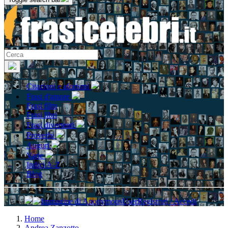
Citazioni e aforismi
Frasi d'amore
Frasi film
Frasi libri
Frasi divertenti
Proverbi
Auguri
Varie
Indici A-Z
Blog
Registrati / Accedi
Home
Andrea Zanzotto