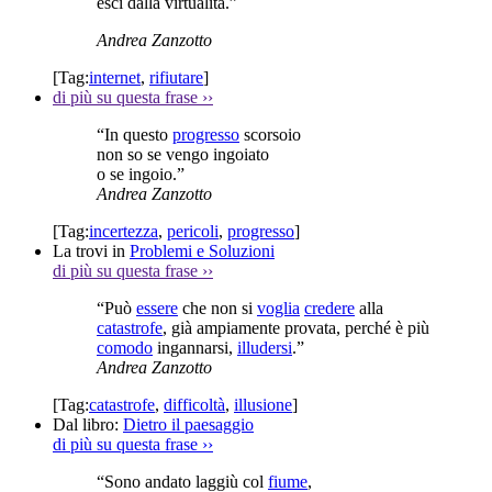
esci dalla virtualità.”
Andrea Zanzotto
[Tag:
internet
,
rifiutare
]
di più su questa frase
››
“In questo
progresso
scorsoio
non so se vengo ingoiato
o se ingoio.”
Andrea Zanzotto
[Tag:
incertezza
,
pericoli
,
progresso
]
La trovi in
Problemi e Soluzioni
di più su questa frase
››
“Può
essere
che non si
voglia
credere
alla
catastrofe
, già ampiamente provata, perché è più
comodo
ingannarsi,
illudersi
.”
Andrea Zanzotto
[Tag:
catastrofe
,
difficoltà
,
illusione
]
Dal libro:
Dietro il paesaggio
di più su questa frase
››
“Sono andato laggiù col
fiume
,