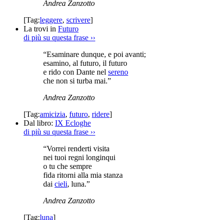
Andrea Zanzotto
[Tag:
leggere
,
scrivere
]
La trovi in
Futuro
di più su questa frase
››
“Esaminare dunque, e poi avanti;
esamino, al futuro, il futuro
e rido con Dante nel
sereno
che non si turba mai.”
Andrea Zanzotto
[Tag:
amicizia
,
futuro
,
ridere
]
Dal libro:
IX Ecloghe
di più su questa frase
››
“Vorrei renderti visita
nei tuoi regni longinqui
o tu che sempre
fida ritorni alla mia stanza
dai
cieli
, luna.”
Andrea Zanzotto
[Tag:
luna
]