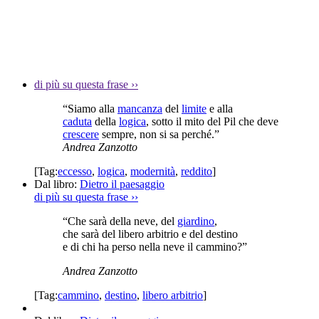
di più su questa frase
››
“Siamo alla
mancanza
del
limite
e alla
caduta
della
logica
, sotto il mito del Pil che deve
crescere
sempre, non si sa perché.”
Andrea Zanzotto
[Tag:
eccesso
,
logica
,
modernità
,
reddito
]
Dal libro:
Dietro il paesaggio
di più su questa frase
››
“Che sarà della neve, del
giardino
,
che sarà del libero arbitrio e del destino
e di chi ha perso nella neve il cammino?”
Andrea Zanzotto
[Tag:
cammino
,
destino
,
libero arbitrio
]