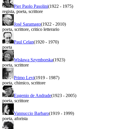
Pier Paolo Pasolini
(1922
-
1975)
regista
,
poeta
,
scrittore
José Saramago
(1922
-
2010)
poeta
,
scrittore
,
critico letterario
Paul Celan
(1920
-
1970)
poeta
Wisława Szymborska
(1923)
poeta
,
scrittore
Primo Levi
(1919
-
1987)
poeta
,
chimico
,
scrittore
Eugenio de Andrade
(1923
-
2005)
poeta
,
scrittore
Vannuccio Barbaro
(1919
-
1999)
poeta
,
aforista