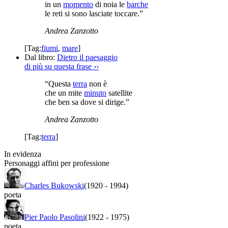
in un
momento
di noia le
barche
le reti si sono lasciate toccare.”
Andrea Zanzotto
[Tag:
fiumi
,
mare
]
Dal libro:
Dietro il paesaggio
di più su questa frase
››
“Questa
terra
non è
che un mite
minuto
satellite
che ben sa dove si dirige.”
Andrea Zanzotto
[Tag:
terra
]
In evidenza
Personaggi affini per professione
Charles Bukowski
(1920
-
1994)
poeta
Pier Paolo Pasolini
(1922
-
1975)
poeta