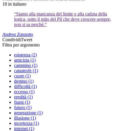
18
in italiano
“Siamo alla mancanza del limite e alla caduta della
logica, sotto il mito del Pil che deve crescere sempre,
non si sa perché.”
Andrea Zanzotto
Condividi
Tweet
Filtra per argomento
esistenza (2)
amicizia (1)
cammino (1)
catastrofe (1)
cuore (1)
destino (1)
difficoltà (1)
eccesso (1)
eredità (1)
fiumi (1)
futuro (1)
generazione (1)
illusione (1)
incertezza (1)
internet (1)