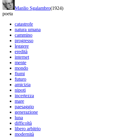
Manlio Sgalambro
(1924)
poeta
catastrofe
natura umana
cammino
progresso
leggere
eredità
internet
mente
mondo
fiumi
futuro
amicizia
nipoti
incertezza
mare
paesaggio
generazione
luna
difficoltà
libero arbitrio
modernità