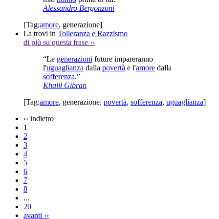
Alessandro Bergonzoni
[Tag:
amore
,
generazione
]
La trovi in
Tolleranza e Razzismo
di più su questa frase
››
“Le
generazioni
future impareranno
l'
uguaglianza
dalla
povertà
e l'
amore
dalla
sofferenza
.”
Khalil Gibran
[Tag:
amore
,
generazione
,
povertà
,
sofferenza
,
uguaglianza
]
‹‹
indietro
1
2
3
4
5
6
7
8
...
20
avanti
››