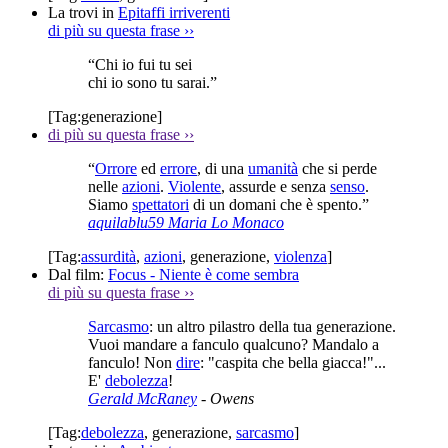
La trovi in
Epitaffi irriverenti
di più su questa frase
››
“Chi io fui tu sei
chi io sono tu sarai.”
[Tag:
generazione
]
di più su questa frase
››
“
Orrore
ed
errore
, di una
umanità
che si perde
nelle
azioni
.
Violente
, assurde e senza
senso
.
Siamo
spettatori
di un domani che è spento.”
aquilablu59 Maria Lo Monaco
[Tag:
assurdità
,
azioni
,
generazione
,
violenza
]
Dal film:
Focus - Niente è come sembra
di più su questa frase
››
Sarcasmo
: un altro pilastro della tua generazione.
Vuoi mandare a fanculo qualcuno? Mandalo a
fanculo! Non
dire
: "caspita che bella giacca!"...
E'
debolezza
!
Gerald McRaney
- Owens
[Tag:
debolezza
,
generazione
,
sarcasmo
]