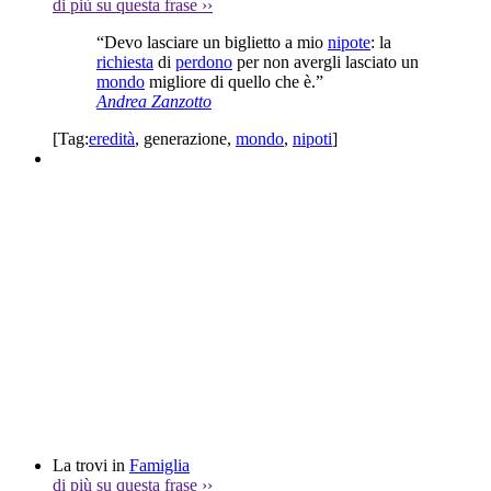
di più su questa frase
››
“Devo lasciare un biglietto a mio
nipote
: la
richiesta
di
perdono
per non avergli lasciato un
mondo
migliore di quello che è.”
Andrea Zanzotto
[Tag:
eredità
,
generazione
,
mondo
,
nipoti
]
La trovi in
Famiglia
di più su questa frase
››