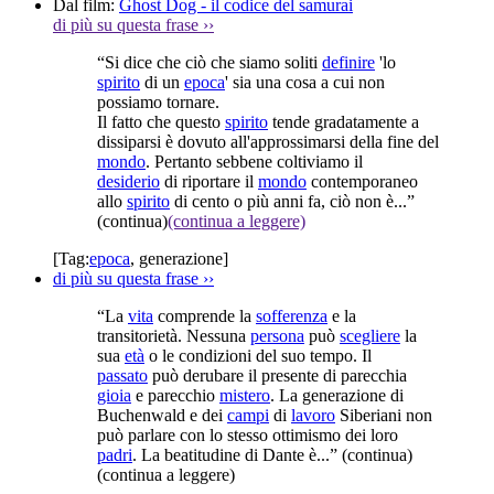
Dal film:
Ghost Dog - il codice del samurai
di più su questa frase
››
“Si dice che ciò che siamo soliti
definire
'lo
spirito
di un
epoca
' sia una cosa a cui non
possiamo tornare.
Il fatto che questo
spirito
tende gradatamente a
dissiparsi è dovuto all'approssimarsi della fine del
mondo
. Pertanto sebbene coltiviamo il
desiderio
di riportare il
mondo
contemporaneo
allo
spirito
di cento o più anni fa, ciò non è...”
(continua)
(continua a leggere)
[Tag:
epoca
,
generazione
]
di più su questa frase
››
“La
vita
comprende la
sofferenza
e la
transitorietà. Nessuna
persona
può
scegliere
la
sua
età
o le condizioni del suo tempo. Il
passato
può derubare il presente di parecchia
gioia
e parecchio
mistero
. La generazione di
Buchenwald e dei
campi
di
lavoro
Siberiani non
può parlare con lo stesso ottimismo dei loro
padri
. La beatitudine di Dante è...”
(continua)
(continua a leggere)