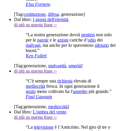
Elsa Fornero
[Tag:
costituzione
,
difesa
,
generazione
]
Dal libro:
I giorni dell'eternità
di più su questa frase
››
“La nostra generazione dovrà
pentirsi
non solo
per le
parole
e le
azioni
cariche d’
odio
dei
malvagi
, ma anche per lo spaventoso
silenzio
dei
buoni.”
Ken Follett
[Tag:
generazione
,
malvagità
,
omertà
]
di più su questa frase
››
“C'è sempre una
richiesta
elevata di
mediocrità
fresca. In ogni generazione il
gusto
meno coltivato ha l'
appetito
più grande.”
Paul Gauguin
[Tag:
generazione
,
mediocrità
]
Dal libro:
L'ombra del vento
di più su questa frase
››
“La
televisione
è l’Anticristo. Nel giro di tre o