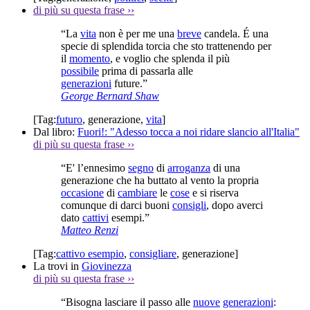
di più su questa frase
››
“La
vita
non è per me una
breve
candela. É una
specie di splendida torcia che sto trattenendo per
il
momento
, e voglio che splenda il più
possibile
prima di passarla alle
generazioni
future.”
George Bernard Shaw
[Tag:
futuro
,
generazione
,
vita
]
Dal libro:
Fuori!: "Adesso tocca a noi ridare slancio all'Italia"
di più su questa frase
››
“E' l’ennesimo
segno
di
arroganza
di una
generazione che ha buttato al vento la propria
occasione
di
cambiare
le
cose
e si riserva
comunque di darci buoni
consigli
, dopo averci
dato
cattivi
esempi.”
Matteo Renzi
[Tag:
cattivo esempio
,
consigliare
,
generazione
]
La trovi in
Giovinezza
di più su questa frase
››
“Bisogna lasciare il passo alle
nuove
generazioni
: