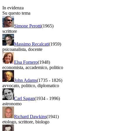
In evidenza
Su questo tema
Simone Perotti
(1965)
scrittore
Massimo Recalcati
(1959)
psicoanalista
,
docente
Elsa Fornero
(1948)
economista
,
accademico
,
politico
John Adams
(1735
-
1826)
avvocato
,
politico
,
diplomatico
Carl Sagan
(1934
-
1996)
astronomo
Richard Dawkins
(1941)
etologo
,
scrittore
,
biologo