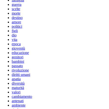
famiglia
guerra
scelte
morte
destino
amore
politici
figli
dio
vita
epoca
gioventù
educazione
genitori
bambini
passato
rivoluzione
diritti umani
apatia
diversità
maturità
valori
cambiamento
antenati
ambiente