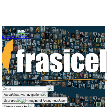
Seguici su
Registrati / Accedi
Attiva/disattiva navigazione
User area
Toggle search bar