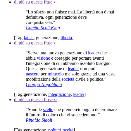
di più su questa frase
››
“Lo sforzo non finisce mai. La libertà non è mai
definitiva, ogni generazione deve
conquistarsela.”
Coretta Scott King
[Tag:
fatica
,
generazione
,
libertà
]
di più su questa frase
››
“Serve una nuova generazione di
leader
che
abbia
visione
e coraggio per portare avanti
l'integrazione di cui abbiamo assoluto bisogno.
Questa generazione di
leader
non può
nascere
per
miracolo
ma solo grazie ad una vasta
mobilitazione della
società
civile e politica.”
Giorgio Napolitano
[Tag:
generazione
,
integrazione
,
leader
]
di più su questa frase
››
“Sono le
scelte
che prenderete oggi a determinare
il futuro di coloro che vi succederanno.”
Rinaldo Sidoli
[Tag:
generazione
,
politici
,
scelte
]