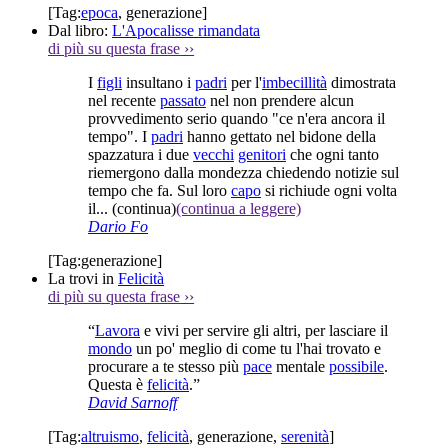
[Tag:
epoca
,
generazione
]
Dal libro:
L'Apocalisse rimandata
di più su questa frase
››
I
figli
insultano i
padri
per l'
imbecillità
dimostrata
nel recente
passato
nel non prendere alcun
provvedimento serio quando "ce n'era ancora il
tempo". I
padri
hanno gettato nel bidone della
spazzatura i due
vecchi
genitori
che ogni tanto
riemergono dalla mondezza chiedendo notizie sul
tempo che fa. Sul loro
capo
si richiude ogni volta
il...
(continua)
(continua a leggere)
Dario Fo
[Tag:
generazione
]
La trovi in
Felicità
di più su questa frase
››
“
Lavora
e vivi per servire gli altri, per lasciare il
mondo
un po' meglio di come tu l'hai trovato e
procurare a te stesso più
pace
mentale
possibile
.
Questa è
felicità
.”
David Sarnoff
[Tag:
altruismo
,
felicità
,
generazione
,
serenità
]