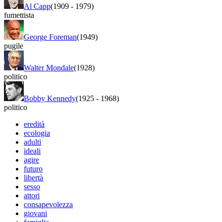
Al Capp
(1909
-
1979)
fumettista
George Foreman
(1949)
pugile
Walter Mondale
(1928)
politico
Bobby Kennedy
(1925
-
1968)
politico
eredità
ecologia
adulti
ideali
agire
futuro
libertà
sesso
attori
consapevolezza
giovani