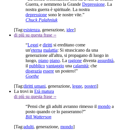
Guerra, e nemmeno la Grande
Depressione
. La
nostra guerra è spirituale. La nostra
depressione
sono le nostre vite.”
Chuck Palahniuk
[Tag:
esistenza
,
generazione
,
idee
]
di più su questa frase
››
“
Leggi
e
diritti
si ereditano come
un'
eterna
malattia
: Si strascicano da una
generazione all'altra, si propagano di luogo in
luogo,
piano
piano
. La
ragione
diventa
assurdità
,
il
pubblico
vantaggio
una
calamità
; che
disgrazia
essere
un postero!”
Goethe
[Tag:
diritti umani
,
generazione
,
legge
,
posteri
]
La trovi in
Età matura
di più su questa frase
››
“Pensi che gli adulti avranno rimesso il
mondo
a
posto quando ce lo passeranno?”
Bill Watterson
[Tag:
adulti
,
generazione
,
mondo
]