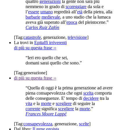
quattro
generazioni
la gente non sarà più
nemmeno in grado di
scoreggiare
da sola e
l’
essere
umano
regredirà all’
età
della pietra, alla
barbarie
medievale
, a uno stadio che la lumaca
aveva già superato all’
epoca
del pleistocene.”
Carlos Ruiz Zafón
[Tag:
catastrofe
,
generazione
,
televisione
]
La trovi in
Epitaffi irriverenti
di più su questa frase
››
“Ieri ero quello che sei,
domani sarai quello che sono.”
[Tag:
generazione
]
di più su questa frase
››
“Quella di oggi è la prima generazione ad avere
piena consapevolezza che ogni
scelta
comporta
delle conseguenze. E' tempo di
decidere
tra la
vita
e la
morte
e
scegliere
di seguire la
corrente
significa
scegliere
la
morte
.”
Frances Moore Lappé
[Tag:
consapevolezza
,
generazione
,
scelte
]
Dal libro:
Il gene egoista