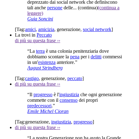
deprezzato dai social network che definiscono
tali anche
persone
delle...
(continua)
(continua a
leggere)
Guia Soncini
[Tag:
amici
,
amicizia
,
generazione
,
social network
]
La trovi in
Peccato
di più su questa frase
››
“La
terra
è una colonia penitenziaria dove
dobbiamo scontare la
pena
per i
delitti
commessi
in un'
esistenza
anteriore.”
August Strindberg
[Tag:
castigo
,
generazione
,
peccato
]
di più su questa frase
››
“Il
progresso
è l'
ingiustizia
che ogni generazione
commette con il
consenso
dei propri
predecessori
.”
Emile Michel Cioran
[Tag:
generazione
,
ingiustizia
,
progresso
]
di più su questa frase
››
“La nostra Generazione non ha avuto la Grande