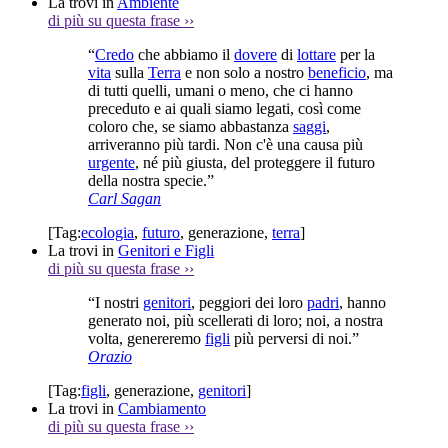
La trovi in
Ambiente
di più su questa frase
››
“
Credo
che abbiamo il
dovere
di
lottare
per la
vita
sulla
Terra
e non solo a nostro
beneficio
, ma
di tutti quelli, umani o meno, che ci hanno
preceduto e ai quali siamo legati, così come
coloro che, se siamo abbastanza
saggi
,
arriveranno più tardi. Non c'è una causa più
urgente
, né più giusta, del proteggere il futuro
della nostra specie.”
Carl Sagan
[Tag:
ecologia
,
futuro
,
generazione
,
terra
]
La trovi in
Genitori e Figli
di più su questa frase
››
“I nostri
genitori
, peggiori dei loro
padri
, hanno
generato noi, più scellerati di loro; noi, a nostra
volta, genereremo
figli
più perversi di noi.”
Orazio
[Tag:
figli
,
generazione
,
genitori
]
La trovi in
Cambiamento
di più su questa frase
››