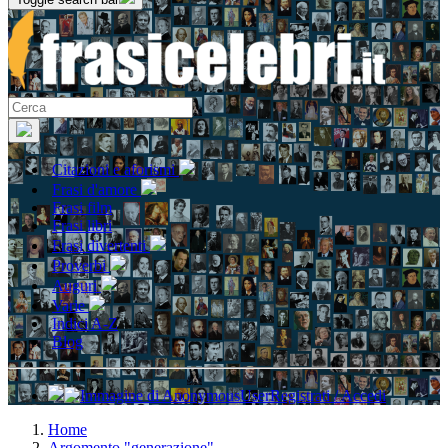
Citazioni e aforismi
Frasi d'amore
Frasi film
Frasi libri
Frasi divertenti
Proverbi
Auguri
Varie
Indici A-Z
Blog
Registrati / Accedi
Home
Argomento "generazione"