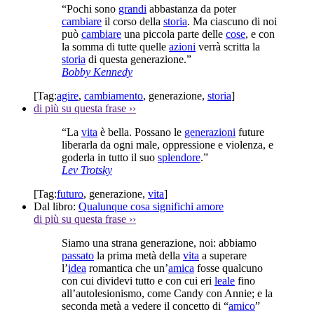
“Pochi sono
grandi
abbastanza da poter
cambiare
il corso della
storia
. Ma ciascuno di noi
può
cambiare
una piccola parte delle
cose
, e con
la somma di tutte quelle
azioni
verrà scritta la
storia
di questa generazione.”
Bobby Kennedy
[Tag:
agire
,
cambiamento
,
generazione
,
storia
]
di più su questa frase
››
“La
vita
è bella. Possano le
generazioni
future
liberarla da ogni male, oppressione e violenza, e
goderla in tutto il suo
splendore
.”
Lev Trotsky
[Tag:
futuro
,
generazione
,
vita
]
Dal libro:
Qualunque cosa significhi amore
di più su questa frase
››
Siamo una strana generazione, noi: abbiamo
passato
la prima metà della
vita
a superare
l’
idea
romantica che un’
amica
fosse qualcuno
con cui dividevi tutto e con cui eri
leale
fino
all’autolesionismo, come Candy con Annie; e la
seconda metà a vedere il concetto di “
amico
”