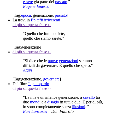
essere
già parte del
passato
.”
Eugène Ionesco
[Tag:
epoca
,
generazione
,
passato
]
La trovi in
Epitaffi irriverenti
di più su questa frase
››
“Quello che fummo siete,
quello che siamo sarete.”
[Tag:
generazione
]
di più su questa frase
››
“Si dice che le
nuove
generazioni
saranno
difficili da governare. È quello che spero.”
Alain
[Tag:
generazione
,
governare
]
Dal film:
Il gattopardo
di più su questa frase
››
“La mia è un'infelice generazione, a
cavallo
tra
due
mondi
e a
disagio
in tutti e due. E per di più,
io sono completamente senza
illusioni
. ”
Burt Lancaster
- Don Fabrizio