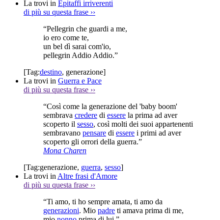
La trovi in
Epitaffi irriverenti
di più su questa frase
››
“Pellegrin che guardi a me,
io ero come te,
un bel dì sarai com'io,
pellegrin Addio Addio.”
[Tag:
destino
,
generazione
]
La trovi in
Guerra e Pace
di più su questa frase
››
“Così come la generazione del 'baby boom'
sembrava
credere
di
essere
la prima ad aver
scoperto il
sesso
, così molti dei suoi appartenenti
sembravano
pensare
di
essere
i primi ad aver
scoperto gli orrori della guerra.”
Mona Charen
[Tag:
generazione
,
guerra
,
sesso
]
La trovi in
Altre frasi d'Amore
di più su questa frase
››
“Ti amo, ti ho sempre amata, ti amo da
generazioni
. Mio
padre
ti amava prima di me,
mio
nonno
prima di lui.”