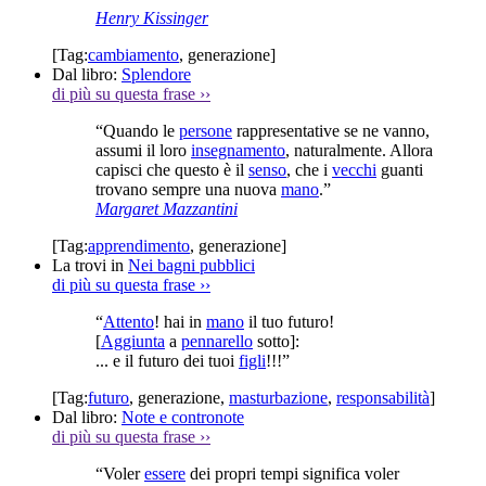
Henry Kissinger
[Tag:
cambiamento
,
generazione
]
Dal libro:
Splendore
di più su questa frase
››
“Quando le
persone
rappresentative se ne vanno,
assumi il loro
insegnamento
, naturalmente. Allora
capisci che questo è il
senso
, che i
vecchi
guanti
trovano sempre una nuova
mano
.”
Margaret Mazzantini
[Tag:
apprendimento
,
generazione
]
La trovi in
Nei bagni pubblici
di più su questa frase
››
“
Attento
! hai in
mano
il tuo futuro!
[
Aggiunta
a
pennarello
sotto]:
... e il futuro dei tuoi
figli
!!!”
[Tag:
futuro
,
generazione
,
masturbazione
,
responsabilità
]
Dal libro:
Note e contronote
di più su questa frase
››
“Voler
essere
dei propri tempi significa voler