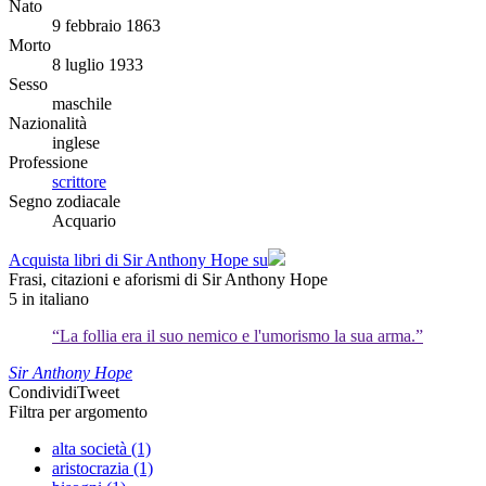
Nato
9 febbraio 1863
Morto
8 luglio 1933
Sesso
maschile
Nazionalità
inglese
Professione
scrittore
Segno zodiacale
Acquario
Acquista libri di Sir Anthony Hope su
Frasi, citazioni e aforismi di Sir Anthony Hope
5
in italiano
“La follia era il suo nemico e l'umorismo la sua arma.”
Sir Anthony Hope
Condividi
Tweet
Filtra per argomento
alta società (1)
aristocrazia (1)