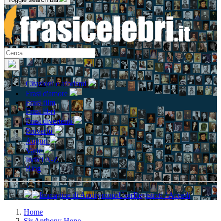
Citazioni e aforismi
Frasi d'amore
Frasi film
Frasi libri
Frasi divertenti
Proverbi
Auguri
Varie
Indici A-Z
Blog
Registrati / Accedi
Home
Sir Anthony Hope