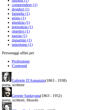
bisogni (1)
comprendere (1)
desideri (1)
famiglia (1)
genio (1)
giustizia (1)
ingiustizia (1)
obiettivi (1)
pazzia (1)
risparmio (1)
umorismo (1)
Personaggi affini per
Professione
Contenuti
Gabriele D'Annunzio
(1863
-
1938)
poeta
,
scrittore
George Santayana
(1863
-
1952)
poeta
,
scrittore
,
filosofo