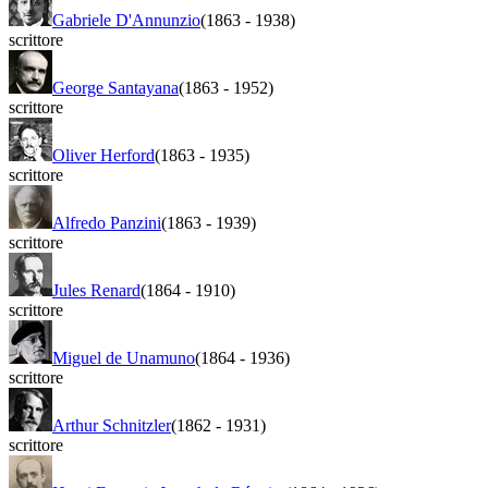
Gabriele D'Annunzio
(1863
-
1938)
scrittore
George Santayana
(1863
-
1952)
scrittore
Oliver Herford
(1863
-
1935)
scrittore
Alfredo Panzini
(1863
-
1939)
scrittore
Jules Renard
(1864
-
1910)
scrittore
Miguel de Unamuno
(1864
-
1936)
scrittore
Arthur Schnitzler
(1862
-
1931)
scrittore