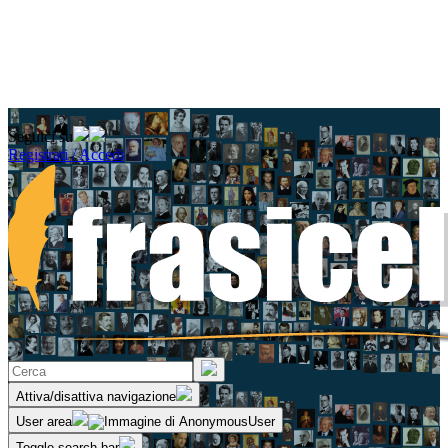
Seguici su
Registrati / Accedi
Attiva/disattiva navigazione
User area
Toggle search bar