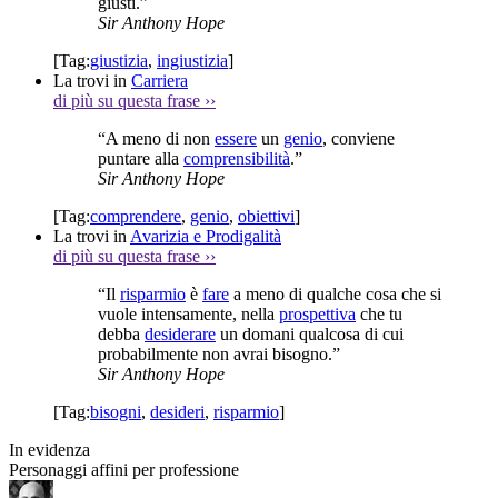
giusti.”
Sir Anthony Hope
[Tag:
giustizia
,
ingiustizia
]
La trovi in
Carriera
di più su questa frase
››
“A meno di non
essere
un
genio
, conviene
puntare alla
comprensibilità
.”
Sir Anthony Hope
[Tag:
comprendere
,
genio
,
obiettivi
]
La trovi in
Avarizia e Prodigalità
di più su questa frase
››
“Il
risparmio
è
fare
a meno di qualche cosa che si
vuole intensamente, nella
prospettiva
che tu
debba
desiderare
un domani qualcosa di cui
probabilmente non avrai bisogno.”
Sir Anthony Hope
[Tag:
bisogni
,
desideri
,
risparmio
]
In evidenza
Personaggi affini per professione