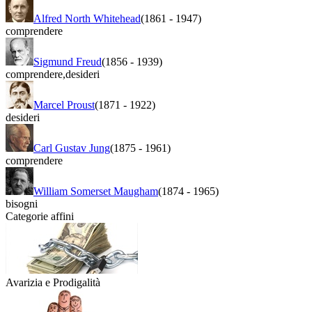
Alfred North Whitehead
(1861
-
1947)
comprendere
Sigmund Freud
(1856
-
1939)
comprendere
,
desideri
Marcel Proust
(1871
-
1922)
desideri
Carl Gustav Jung
(1875
-
1961)
comprendere
William Somerset Maugham
(1874
-
1965)
bisogni
Categorie affini
Avarizia e Prodigalità