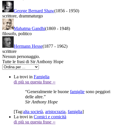
George Bernard Shaw
(1856
-
1950)
scrittore
,
drammaturgo
Mahatma Gandhi
(1869
-
1948)
filosofo
,
politico
Hermann Hesse
(1877
-
1962)
scrittore
Nessun personaggio.
Tutte le frasi di Sir Anthony Hope
La trovi in
Famiglia
di più su questa frase
››
“Generalmente le buone
famiglie
sono peggiori
delle altre.”
Sir Anthony Hope
[Tag:
alta società
,
aristocrazia
,
famiglia
]
La trovi in
Comici e comicità
di più su questa frase
››