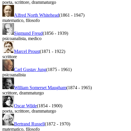
poeta
,
scrittore
,
drammaturgo
Alfred North Whitehead
(1861
-
1947)
matematico
,
filosofo
Sigmund Freud
(1856
-
1939)
psicoanalista
,
medico
Marcel Proust
(1871
-
1922)
scrittore
Carl Gustav Jung
(1875
-
1961)
psicoanalista
William Somerset Maugham
(1874
-
1965)
scrittore
,
drammaturgo
Oscar Wilde
(1854
-
1900)
poeta
,
scrittore
,
drammaturgo
Bertrand Russell
(1872
-
1970)
matematico
,
filosofo