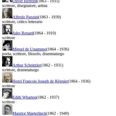
Oliver Herford
(1863
-
1935)
scrittore
,
disegnatore
,
artista
Alfredo Panzini
(1863
-
1939)
scrittore
,
critico letterario
Jules Renard
(1864
-
1910)
scrittore
Miguel de Unamuno
(1864
-
1936)
poeta
,
scrittore
,
filosofo
,
drammaturgo
Arthur Schnitzler
(1862
-
1931)
scrittore
,
drammaturgo
Henri François Joseph de Régnier
(1864
-
1936)
scrittore
Edith Wharton
(1862
-
1937)
scrittore
Maurice Maeterlinck
(1862
-
1949)