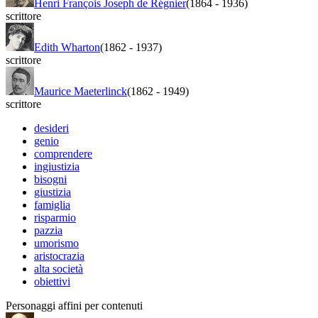
Henri François Joseph de Régnier
(1864
-
1936)
scrittore
Edith Wharton
(1862
-
1937)
scrittore
Maurice Maeterlinck
(1862
-
1949)
scrittore
desideri
genio
comprendere
ingiustizia
bisogni
giustizia
famiglia
risparmio
pazzia
umorismo
aristocrazia
alta società
obiettivi
Personaggi affini per contenuti