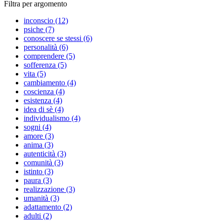
Filtra per argomento
inconscio (12)
psiche (7)
conoscere se stessi (6)
personalità (6)
comprendere (5)
sofferenza (5)
vita (5)
cambiamento (4)
coscienza (4)
esistenza (4)
idea di sè (4)
individualismo (4)
sogni (4)
amore (3)
anima (3)
autenticità (3)
comunità (3)
istinto (3)
paura (3)
realizzazione (3)
umanità (3)
adattamento (2)
adulti (2)