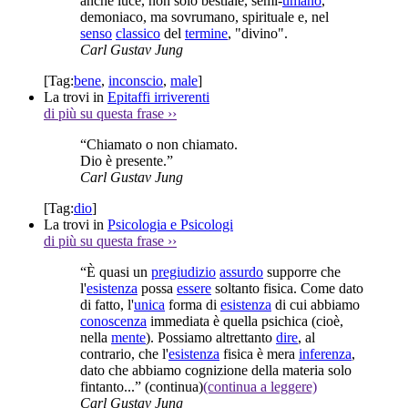
anche luce, non solo bestiale, semi-
umano
,
demoniaco, ma sovrumano, spirituale e, nel
senso
classico
del
termine
, "divino".
Carl Gustav Jung
[Tag:
bene
,
inconscio
,
male
]
La trovi in
Epitaffi irriverenti
di più su questa frase
››
“Chiamato o non chiamato.
Dio è presente.”
Carl Gustav Jung
[Tag:
dio
]
La trovi in
Psicologia e Psicologi
di più su questa frase
››
“È quasi un
pregiudizio
assurdo
supporre che
l'
esistenza
possa
essere
soltanto fisica. Come dato
di fatto, l'
unica
forma di
esistenza
di cui abbiamo
conoscenza
immediata è quella psichica (cioè,
nella
mente
). Possiamo altrettanto
dire
, al
contrario, che l'
esistenza
fisica è mera
inferenza
,
dato che abbiamo cognizione della materia solo
fintanto...”
(continua)
(continua a leggere)
Carl Gustav Jung