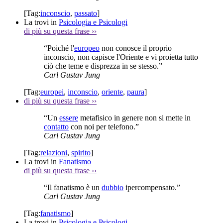
[Tag:
inconscio
,
passato
]
La trovi in
Psicologia e Psicologi
di più su questa frase
››
“Poiché l'
europeo
non conosce il proprio
inconscio, non capisce l'Oriente e vi proietta tutto
ciò che teme e disprezza in se stesso.”
Carl Gustav Jung
[Tag:
europei
,
inconscio
,
oriente
,
paura
]
di più su questa frase
››
“Un
essere
metafisico in genere non si mette in
contatto
con noi per telefono.”
Carl Gustav Jung
[Tag:
relazioni
,
spirito
]
La trovi in
Fanatismo
di più su questa frase
››
“Il fanatismo è un
dubbio
ipercompensato.”
Carl Gustav Jung
[Tag:
fanatismo
]
La trovi in
Psicologia e Psicologi