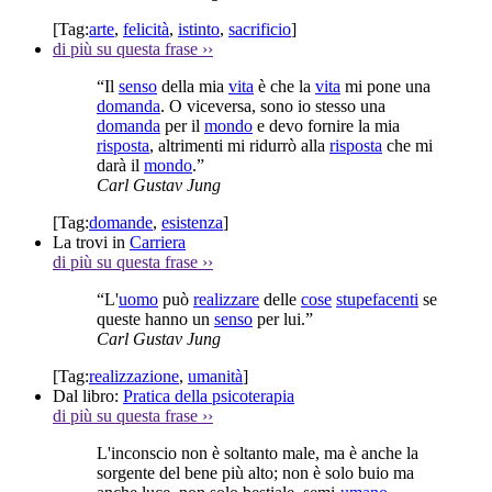
[Tag:
arte
,
felicità
,
istinto
,
sacrificio
]
di più su questa frase
››
“Il
senso
della mia
vita
è che la
vita
mi pone una
domanda
. O viceversa, sono io stesso una
domanda
per il
mondo
e devo fornire la mia
risposta
, altrimenti mi ridurrò alla
risposta
che mi
darà il
mondo
.”
Carl Gustav Jung
[Tag:
domande
,
esistenza
]
La trovi in
Carriera
di più su questa frase
››
“L'
uomo
può
realizzare
delle
cose
stupefacenti
se
queste hanno un
senso
per lui.”
Carl Gustav Jung
[Tag:
realizzazione
,
umanità
]
Dal libro:
Pratica della psicoterapia
di più su questa frase
››
L'inconscio non è soltanto male, ma è anche la
sorgente del bene più alto; non è solo buio ma