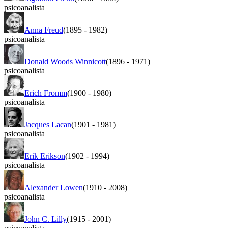
psicoanalista
Anna Freud
(1895
-
1982)
psicoanalista
Donald Woods Winnicott
(1896
-
1971)
psicoanalista
Erich Fromm
(1900
-
1980)
psicoanalista
Jacques Lacan
(1901
-
1981)
psicoanalista
Erik Erikson
(1902
-
1994)
psicoanalista
Alexander Lowen
(1910
-
2008)
psicoanalista
John C. Lilly
(1915
-
2001)