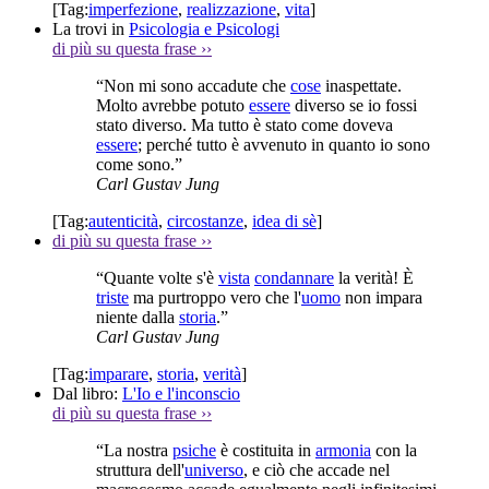
[Tag:
imperfezione
,
realizzazione
,
vita
]
La trovi in
Psicologia e Psicologi
di più su questa frase
››
“Non mi sono accadute che
cose
inaspettate.
Molto avrebbe potuto
essere
diverso se io fossi
stato diverso. Ma tutto è stato come doveva
essere
; perché tutto è avvenuto in quanto io sono
come sono.”
Carl Gustav Jung
[Tag:
autenticità
,
circostanze
,
idea di sè
]
di più su questa frase
››
“Quante volte s'è
vista
condannare
la verità! È
triste
ma purtroppo vero che l'
uomo
non impara
niente dalla
storia
.”
Carl Gustav Jung
[Tag:
imparare
,
storia
,
verità
]
Dal libro:
L'Io e l'inconscio
di più su questa frase
››
“La nostra
psiche
è costituita in
armonia
con la
struttura dell'
universo
, e ciò che accade nel