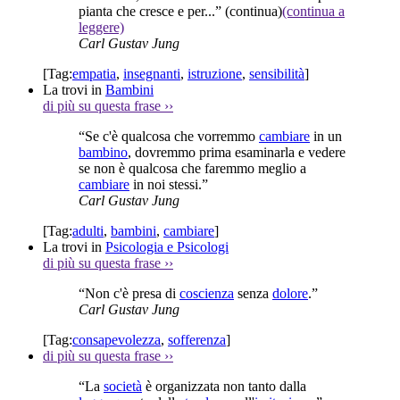
pianta che cresce e per...”
(continua)
(continua a
leggere)
Carl Gustav Jung
[Tag:
empatia
,
insegnanti
,
istruzione
,
sensibilità
]
La trovi in
Bambini
di più su questa frase
››
“Se c'è qualcosa che vorremmo
cambiare
in un
bambino
, dovremmo prima esaminarla e vedere
se non è qualcosa che faremmo meglio a
cambiare
in noi stessi.”
Carl Gustav Jung
[Tag:
adulti
,
bambini
,
cambiare
]
La trovi in
Psicologia e Psicologi
di più su questa frase
››
“Non c'è presa di
coscienza
senza
dolore
.”
Carl Gustav Jung
[Tag:
consapevolezza
,
sofferenza
]
di più su questa frase
››
“La
società
è organizzata non tanto dalla