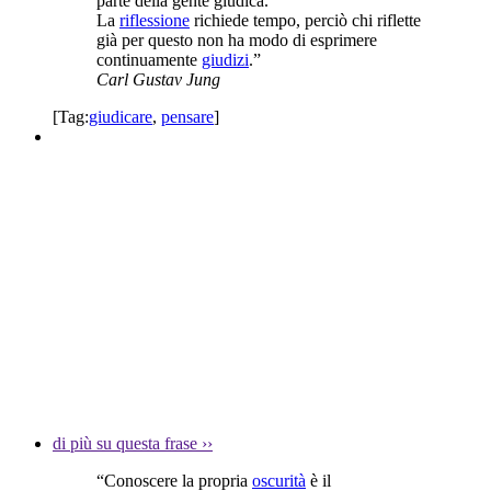
parte della gente giudica.
La
riflessione
richiede tempo, perciò chi riflette
già per questo non ha modo di esprimere
continuamente
giudizi
.”
Carl Gustav Jung
[Tag:
giudicare
,
pensare
]
di più su questa frase
››
“Conoscere la propria
oscurità
è il