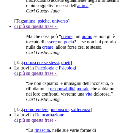
macrocosmo accade egualmente negli infinitesimi
e più soggettivi recessi dell'
anima
.”
Carl Gustav Jung
[Tag:
anima
,
psiche
,
universo
]
di più su questa frase
››
Ma che cosa può “
creare
” un
uomo
se non gli è
toccato di
essere
un
poeta
? …se non hai proprio
nulla da
creare
, allora forse crei te stesso.
Carl Gustav Jung
[Tag:
conoscere se stessi
,
poeti
]
La trovi in
Psicologia e Psicologi
di più su questa frase
››
“Se non capiamo le immagini dell'inconscio, o
rifiutiamo la
responsabilità
morale
che abbiamo
nei loro confronti, vivremo una
vita
dolorosa.”
Carl Gustav Jung
[Tag:
comprendere
,
inconscio
,
sofferenza
]
La trovi in
Reincarnazione
di più su questa frase
››
“La
rinascita
, nelle sue varie forme di