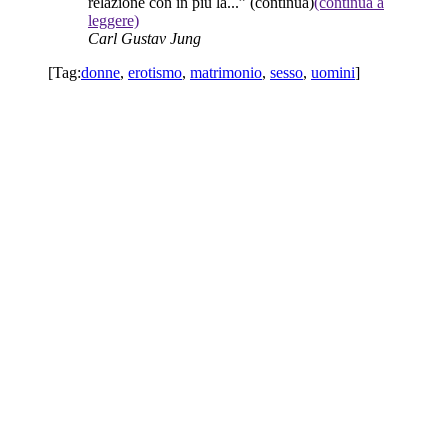
relazione con in più la...”
(continua)
(continua a
leggere)
Carl Gustav Jung
[Tag:
donne
,
erotismo
,
matrimonio
,
sesso
,
uomini
]