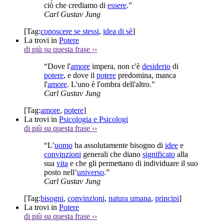
ciò che crediamo di
essere
.”
Carl Gustav Jung
[Tag:
conoscere se stessi
,
idea di sè
]
La trovi in
Potere
di più su questa frase
››
“Dove l'
amore
impera, non c'è
desiderio
di
potere
, e dove il
potere
predomina, manca
l'
amore
. L'uno è l'ombra dell'altro.”
Carl Gustav Jung
[Tag:
amore
,
potere
]
La trovi in
Psicologia e Psicologi
di più su questa frase
››
“L’
uomo
ha assolutamente bisogno di
idee
e
convinzioni
generali che diano
significato
alla
sua
vita
e che gli permettano di individuare il suo
posto nell’
universo
.”
Carl Gustav Jung
[Tag:
bisogni
,
convinzioni
,
natura umana
,
principi
]
La trovi in
Potere
di più su questa frase
››