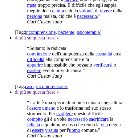
meta
troppo precisa. È difficile che egli sappia,
meglio della
natura
e della
volontà
di
vivere
della
persona
malata, ciò che è
necessario
.”
Carl Gustav Jung
[Tag:
incomprensione
,
paziente
,
psicoterapia
]
di più su questa frase
››
“Soltanto la radicata
convinzione
dell'onnipotenza della
casualità
crea
difficoltà
alla comprensione e fa
apparire
impensabile che possano
verificarsi
o
esistere
eventi privi di causa.”
Carl Gustav Jung
[Tag:
caso
,
incomprensione
]
di più su questa frase
››
“L'arte è una specie di impulso innato che cattura
l'
essere
umano
e lo trasforma nel suo stesso
strumento. Per
svolgere
questo difficile
compito
gli è a volte
necessario
sacrificare
la
felicità
e qualunque cosa che renda la
vita
degna
di
essere
vissuta
per l'
uomo
comune.”
Carl Gustav Jung