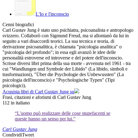
L'Io e l'inconscio
Cenni biografici
Carl Gustav Jung è stato uno psichiatra, psicoanalista e antropologo
svizzero. Collaborò con Sigmund Freud, ma si allontanò da lui in
seguito a vari disaccordi teorici. La sua tecnica e teoria, di
derivazione psicoanalitica, è chiamata "psicologia analitica" o
"psicologia del profondo"; in essa egli avanzò le idee delle
personalità estroverse ed introverse e del potere dell'inconscio.
Scrisse diversi libri prima della sua morte - avvenuta nel 1961 - tra
cui "Wandlungen und Symbole der Libido" (La libido, simboli e
trasformazioni), "Über die Psychologie des Unbewussten" (La
psicologia dell'inconscio) e "Psychologische Typen" (Tipi
psicologici).
Acquista libri di Carl Gustav Jung su
Frasi, citazioni e aforismi di Carl Gustav Jung
112
in italiano
“L'uomo può realizzare delle cose stupefacenti se
queste hanno un senso per lui.”
Carl Gustav Jung
Condividi
Tweet