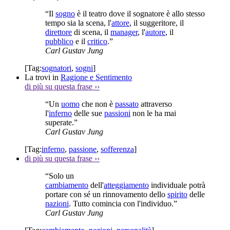
“Il
sogno
è il teatro dove il sognatore è allo stesso
tempo sia la scena, l'
attore
, il suggeritore, il
direttore
di scena, il
manager
, l'
autore
, il
pubblico
e il
critico
.”
Carl Gustav Jung
[Tag:
sognatori
,
sogni
]
La trovi in
Ragione e Sentimento
di più su questa frase
››
“Un
uomo
che non è
passato
attraverso
l'
inferno
delle sue
passioni
non le ha mai
superate.”
Carl Gustav Jung
[Tag:
inferno
,
passione
,
sofferenza
]
di più su questa frase
››
“Solo un
cambiamento
dell'
atteggiamento
individuale potrà
portare con sé un rinnovamento dello
spirito
delle
nazioni
. Tutto comincia con l'individuo.”
Carl Gustav Jung