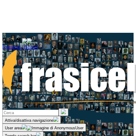
Seguici su
Registrati / Accedi
Attiva/disattiva navigazione
User area
Toggle search bar