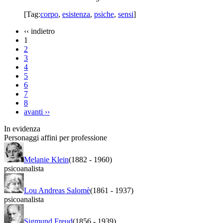
[Tag:
corpo
,
esistenza
,
psiche
,
sensi
]
‹‹
indietro
1
2
3
4
5
6
7
8
avanti
››
In evidenza
Personaggi affini per professione
Melanie Klein
(1882
-
1960)
psicoanalista
Lou Andreas Salomè
(1861
-
1937)
psicoanalista
Sigmund Freud
(1856
-
1939)