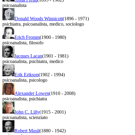
psicoanalista
Donald Woods Winnicott
(1896
-
1971)
psichiatra
,
psicoanalista
,
medico
,
sociologo
Erich Fromm
(1900
-
1980)
psicoanalista
,
filosofo
Jacques Lacan
(1901
-
1981)
psicoanalista
,
psichiatra
,
medico
Erik Erikson
(1902
-
1994)
psicoanalista
,
psicologo
Alexander Lowen
(1910
-
2008)
psicoanalista
,
psichiatra
John C. Lilly
(1915
-
2001)
psicoanalista
,
scienziato
Robert Musil
(1880
-
1942)