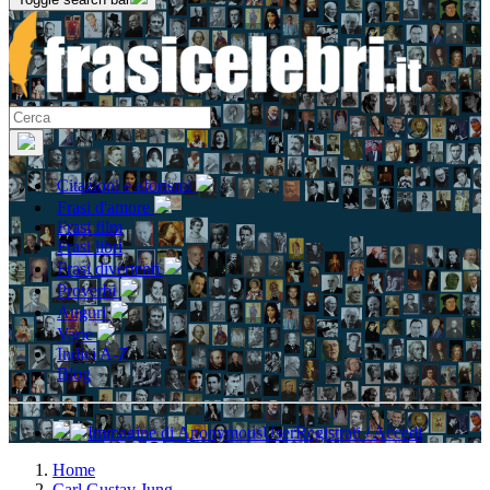
Citazioni e aforismi
Frasi d'amore
Frasi film
Frasi libri
Frasi divertenti
Proverbi
Auguri
Varie
Indici A-Z
Blog
Registrati / Accedi
Home
Carl Gustav Jung