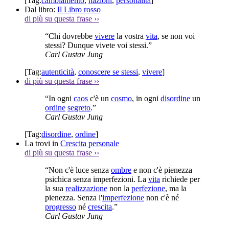
[Tag:
cambiamento
,
nazioni
,
personalità
]
Dal libro:
Il Libro rosso
di più su questa frase
››
“Chi dovrebbe
vivere
la vostra
vita
, se non voi
stessi? Dunque vivete voi stessi.”
Carl Gustav Jung
[Tag:
autenticità
,
conoscere se stessi
,
vivere
]
di più su questa frase
››
“In ogni
caos
c'è un
cosmo
, in ogni
disordine
un
ordine
segreto
.”
Carl Gustav Jung
[Tag:
disordine
,
ordine
]
La trovi in
Crescita personale
di più su questa frase
››
“Non c'è luce senza
ombre
e non c'è pienezza
psichica senza imperfezioni. La
vita
richiede per
la sua
realizzazione
non la
perfezione
, ma la
pienezza. Senza l'
imperfezione
non c'è né
progresso
né
crescita
.”
Carl Gustav Jung