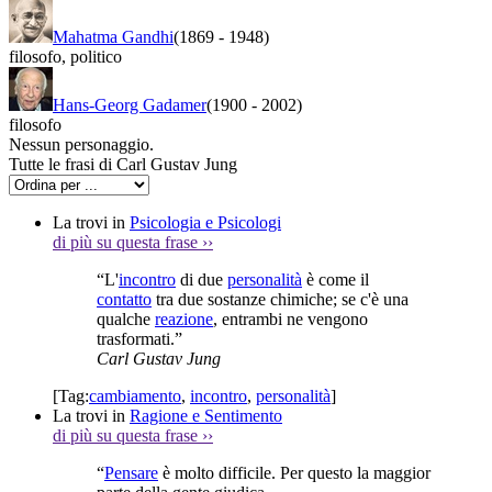
Mahatma Gandhi
(1869
-
1948)
filosofo
,
politico
Hans-Georg Gadamer
(1900
-
2002)
filosofo
Nessun personaggio.
Tutte le frasi di Carl Gustav Jung
La trovi in
Psicologia e Psicologi
di più su questa frase
››
“L'
incontro
di due
personalità
è come il
contatto
tra due sostanze chimiche; se c'è una
qualche
reazione
, entrambi ne vengono
trasformati.”
Carl Gustav Jung
[Tag:
cambiamento
,
incontro
,
personalità
]
La trovi in
Ragione e Sentimento
di più su questa frase
››
“
Pensare
è molto difficile. Per questo la maggior