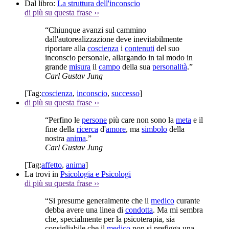
Dal libro:
La struttura dell'inconscio
di più su questa frase
››
“Chiunque avanzi sul cammino
dall'autorealizzazione deve inevitabilmente
riportare alla
coscienza
i
contenuti
del suo
inconscio personale, allargando in tal modo in
grande
misura
il
campo
della sua
personalità
.”
Carl Gustav Jung
[Tag:
coscienza
,
inconscio
,
successo
]
di più su questa frase
››
“Perfino le
persone
più care non sono la
meta
e il
fine della
ricerca
d'
amore
, ma
simbolo
della
nostra
anima
.”
Carl Gustav Jung
[Tag:
affetto
,
anima
]
La trovi in
Psicologia e Psicologi
di più su questa frase
››
“Si presume generalmente che il
medico
curante
debba avere una linea di
condotta
. Ma mi sembra
che, specialmente per la psicoterapia, sia
consigliabile che il
medico
non si prefigga una