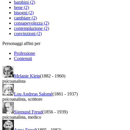
bambini (2)
bene (2)
bisogni (2)
cambiare (2)
consapevolezza (2)
contemplazione (2)
convinzioni (2)
Personaggi affini per
Professione
Contenuti
Melanie Klein
(1882
-
1960)
psicoanalista
Lou Andreas Salomè
(1861
-
1937)
psicoanalista
,
scrittore
Sigmund Freud
(1856
-
1939)
psicoanalista
,
medico
Anna Freud
(1895
-
1982)