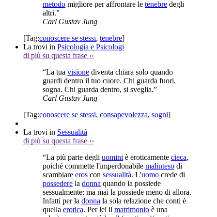
metodo
migliore per affrontare le
tenebre
degli
altri.”
Carl Gustav Jung
[Tag:
conoscere se stessi
,
tenebre
]
La trovi in
Psicologia e Psicologi
di più su questa frase
››
“La tua
visione
diventa chiara solo quando
guardi dentro il tuo cuore. Chi guarda fuori,
sogna. Chi guarda dentro, si sveglia.”
Carl Gustav Jung
[Tag:
conoscere se stessi
,
consapevolezza
,
sogni
]
La trovi in
Sessualità
di più su questa frase
››
“La più parte degli
uomini
è eroticamente
cieca
,
poiché commette l'imperdonabile
malinteso
di
scambiare
eros
con
sessualità
. L'
uomo
crede di
possedere
la
donna
quando la possiede
sessualmente: ma mai la possiede meno di allora.
Infatti per la
donna
la sola relazione che conti è
quella
erotica
. Per lei il
matrimonio
è una