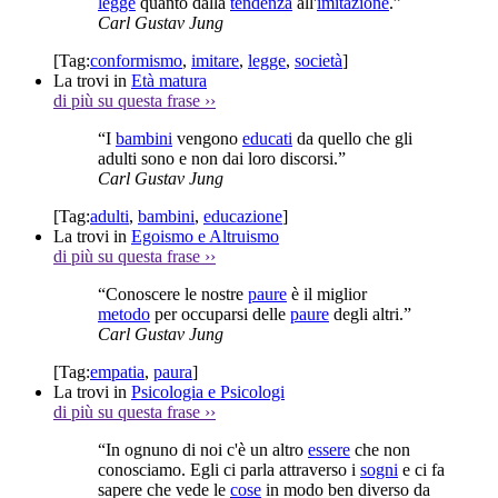
legge
quanto dalla
tendenza
all'
imitazione
.”
Carl Gustav Jung
[Tag:
conformismo
,
imitare
,
legge
,
società
]
La trovi in
Età matura
di più su questa frase
››
“I
bambini
vengono
educati
da quello che gli
adulti sono e non dai loro discorsi.”
Carl Gustav Jung
[Tag:
adulti
,
bambini
,
educazione
]
La trovi in
Egoismo e Altruismo
di più su questa frase
››
“Conoscere le nostre
paure
è il miglior
metodo
per occuparsi delle
paure
degli altri.”
Carl Gustav Jung
[Tag:
empatia
,
paura
]
La trovi in
Psicologia e Psicologi
di più su questa frase
››
“In ognuno di noi c'è un altro
essere
che non
conosciamo. Egli ci parla attraverso i
sogni
e ci fa
sapere che vede le
cose
in modo ben diverso da