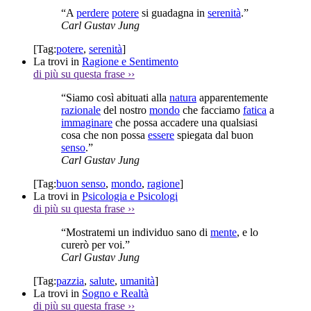
“A
perdere
potere
si guadagna in
serenità
.”
Carl Gustav Jung
[Tag:
potere
,
serenità
]
La trovi in
Ragione e Sentimento
di più su questa frase
››
“Siamo così abituati alla
natura
apparentemente
razionale
del nostro
mondo
che facciamo
fatica
a
immaginare
che possa accadere una qualsiasi
cosa che non possa
essere
spiegata dal buon
senso
.”
Carl Gustav Jung
[Tag:
buon senso
,
mondo
,
ragione
]
La trovi in
Psicologia e Psicologi
di più su questa frase
››
“Mostratemi un individuo sano di
mente
, e lo
curerò per voi.”
Carl Gustav Jung
[Tag:
pazzia
,
salute
,
umanità
]
La trovi in
Sogno e Realtà
di più su questa frase
››