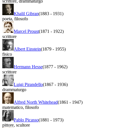
scrittore
,
drammaturgo
Khalil Gibran
(1883
-
1931)
poeta
,
filosofo
Marcel Proust
(1871
-
1922)
scrittore
Albert Einstein
(1879
-
1955)
fisico
Hermann Hesse
(1877
-
1962)
scrittore
Luigi Pirandello
(1867
-
1936)
drammaturgo
Alfred North Whitehead
(1861
-
1947)
matematico
,
filosofo
Pablo Picasso
(1881
-
1973)
pittore
,
scultore