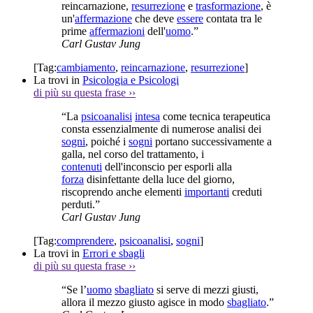
reincarnazione,
resurrezione
e
trasformazione
, è
un'
affermazione
che deve
essere
contata tra le
prime
affermazioni
dell'
uomo
.”
Carl Gustav Jung
[Tag:
cambiamento
,
reincarnazione
,
resurrezione
]
La trovi in
Psicologia e Psicologi
di più su questa frase
››
“La
psicoanalisi
intesa
come tecnica terapeutica
consta essenzialmente di numerose analisi dei
sogni
, poiché i
sogni
portano successivamente a
galla, nel corso del trattamento, i
contenuti
dell'inconscio per esporli alla
forza
disinfettante della luce del giorno,
riscoprendo anche elementi
importanti
creduti
perduti.”
Carl Gustav Jung
[Tag:
comprendere
,
psicoanalisi
,
sogni
]
La trovi in
Errori e sbagli
di più su questa frase
››
“Se l’
uomo
sbagliato
si serve di mezzi giusti,
allora il mezzo giusto agisce in modo
sbagliato
.”