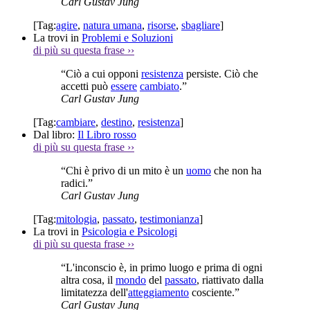
Carl Gustav Jung
[Tag:
agire
,
natura umana
,
risorse
,
sbagliare
]
La trovi in
Problemi e Soluzioni
di più su questa frase
››
“Ciò a cui opponi
resistenza
persiste. Ciò che
accetti può
essere
cambiato
.”
Carl Gustav Jung
[Tag:
cambiare
,
destino
,
resistenza
]
Dal libro:
Il Libro rosso
di più su questa frase
››
“Chi è privo di un mito è un
uomo
che non ha
radici.”
Carl Gustav Jung
[Tag:
mitologia
,
passato
,
testimonianza
]
La trovi in
Psicologia e Psicologi
di più su questa frase
››
“L'inconscio è, in primo luogo e prima di ogni
altra cosa, il
mondo
del
passato
, riattivato dalla
limitatezza dell'
atteggiamento
cosciente.”
Carl Gustav Jung