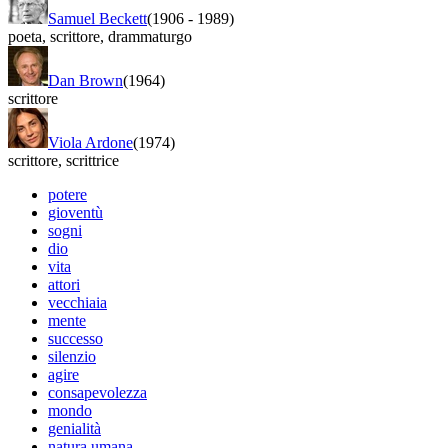
Samuel Beckett
(1906
-
1989)
poeta
,
scrittore
,
drammaturgo
Dan Brown
(1964)
scrittore
Viola Ardone
(1974)
scrittore
,
scrittrice
potere
gioventù
sogni
dio
vita
attori
vecchiaia
mente
successo
silenzio
agire
consapevolezza
mondo
genialità
natura umana