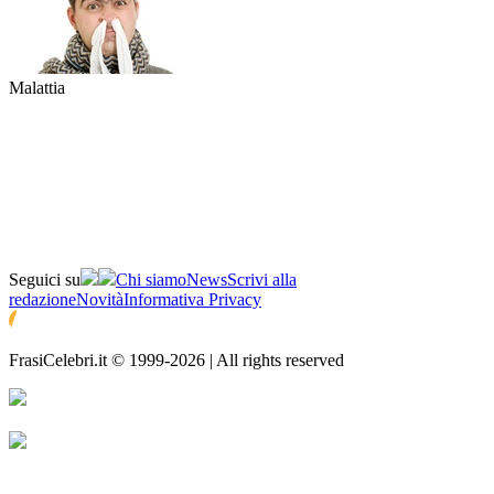
Malattia
Seguici su
Chi siamo
News
Scrivi alla
redazione
Novità
Informativa Privacy
FrasiCelebri.it © 1999-2026 | All rights reserved