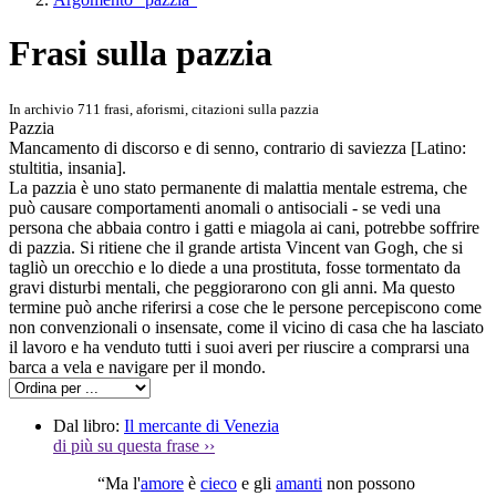
Frasi sulla pazzia
In archivio 711 frasi, aforismi, citazioni sulla pazzia
Pazzia
Mancamento di discorso e di senno, contrario di saviezza [Latino:
stultitia, insania].
La pazzia è uno stato permanente di malattia mentale estrema, che
può causare comportamenti anomali o antisociali - se vedi una
persona che abbaia contro i gatti e miagola ai cani, potrebbe soffrire
di pazzia. Si ritiene che il grande artista Vincent van Gogh, che si
tagliò un orecchio e lo diede a una prostituta, fosse tormentato da
gravi disturbi mentali, che peggiorarono con gli anni. Ma questo
termine può anche riferirsi a cose che le persone percepiscono come
non convenzionali o insensate, come il vicino di casa che ha lasciato
il lavoro e ha venduto tutti i suoi averi per riuscire a comprarsi una
barca a vela e navigare per il mondo.
Dal libro:
Il mercante di Venezia
di più su questa frase
››
“Ma l'
amore
è
cieco
e gli
amanti
non possono