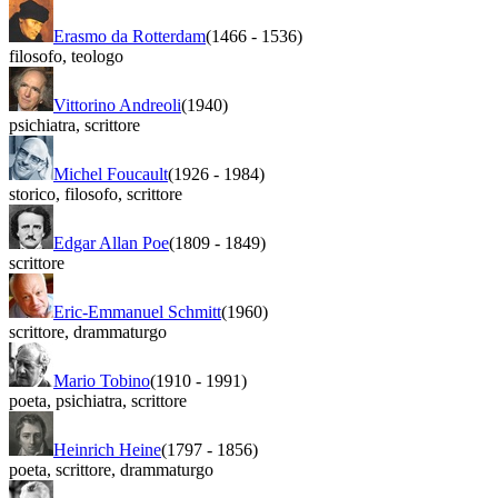
Erasmo da Rotterdam
(1466
-
1536)
filosofo
,
teologo
Vittorino Andreoli
(1940)
psichiatra
,
scrittore
Michel Foucault
(1926
-
1984)
storico
,
filosofo
,
scrittore
Edgar Allan Poe
(1809
-
1849)
scrittore
Eric-Emmanuel Schmitt
(1960)
scrittore
,
drammaturgo
Mario Tobino
(1910
-
1991)
poeta
,
psichiatra
,
scrittore
Heinrich Heine
(1797
-
1856)
poeta
,
scrittore
,
drammaturgo