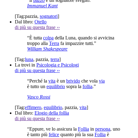
“Il
pazzo
è un sognatore sveglio.”
Immanuel Kant
[Tag:
pazzia
,
sognatori
]
Dal libro:
Otello
di più su questa frase
››
“È tutta
colpa
della Luna, quando si avvicina
troppo alla
Terra
fa impazzire tutti.”
William Shakespeare
[Tag:
luna
,
pazzia
,
terra
]
La trovi in
Psicologia e Psicologi
di più su questa frase
››
“Perché la
vita
è un
brivido
che vola
via
è tutto un
equilibrio
sopra la
follia
.”
Vasco Rossi
[Tag:
effimero
,
equilibrio
,
pazzia
,
vita
]
Dal libro:
Elogio della follia
di più su questa frase
››
“Eppure, ve lo assicura la
Follia
in
persona
, uno
è tanto più
felice
quanto più la sua
Follia
è