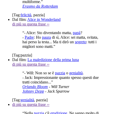
multiforme.”
Erasmo da Rotterdam
[Tag:
felicità
,
pazzia
]
Dal film:
Alice in Wonderland
di più su questa frase
››
“- Alice: Sto diventando matta,
papà
?
-
Padre
: Ho
paura
di sì, Alice: sei matta, svitata,
hai perso la testa... Ma ti dirò un
segreto
: tutti i
migliori sono matti.”
[Tag:
pazzia
]
Dal film:
La maledizione della prima luna
di più su questa frase
››
“- Will: Non so se è
pazzia
o
genialità
.
- Jack: Impressionante quanto spesso questi due
tratti coincidano...”
Orlando Bloom
- Will Turner
Johnny Depp
- Jack Sparrow
[Tag:
genialità
,
pazzia
]
di più su questa frase
››
“Nella
pazzia
c'è
erudizione
. Ne sanno molto di