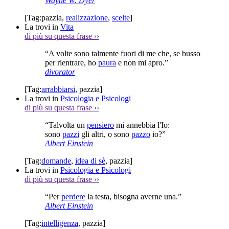
Wayne W. Dyer
[Tag:
pazzia
,
realizzazione
,
scelte
]
La trovi in
Vita
di più su questa frase
››
“A volte sono talmente fuori di me che, se busso
per rientrare, ho
paura
e non mi apro.”
divorator
[Tag:
arrabbiarsi
,
pazzia
]
La trovi in
Psicologia e Psicologi
di più su questa frase
››
“Talvolta un
pensiero
mi annebbia l'Io:
sono
pazzi
gli altri, o sono
pazzo
io?”
Albert Einstein
[Tag:
domande
,
idea di sè
,
pazzia
]
La trovi in
Psicologia e Psicologi
di più su questa frase
››
“Per
perdere
la testa, bisogna averne una.”
Albert Einstein
[Tag:
intelligenza
,
pazzia
]