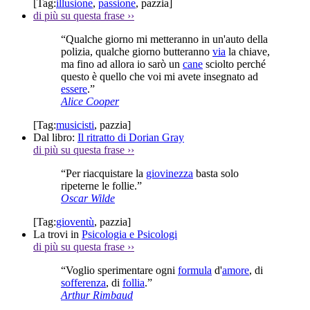
[Tag:
illusione
,
passione
,
pazzia
]
di più su questa frase
››
“Qualche giorno mi metteranno in un'auto della
polizia, qualche giorno butteranno
via
la chiave,
ma fino ad allora io sarò un
cane
sciolto perché
questo è quello che voi mi avete insegnato ad
essere
.”
Alice Cooper
[Tag:
musicisti
,
pazzia
]
Dal libro:
Il ritratto di Dorian Gray
di più su questa frase
››
“Per riacquistare la
giovinezza
basta solo
ripeterne le follie.”
Oscar Wilde
[Tag:
gioventù
,
pazzia
]
La trovi in
Psicologia e Psicologi
di più su questa frase
››
“Voglio sperimentare ogni
formula
d'
amore
, di
sofferenza
, di
follia
.”
Arthur Rimbaud