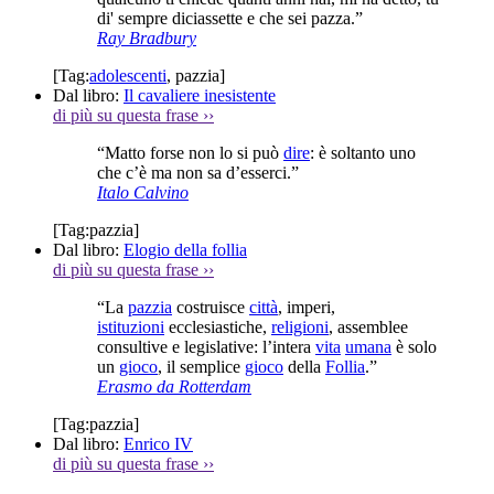
di' sempre diciassette e che sei pazza.”
Ray Bradbury
[Tag:
adolescenti
,
pazzia
]
Dal libro:
Il cavaliere inesistente
di più su questa frase
››
“Matto forse non lo si può
dire
: è soltanto uno
che c’è ma non sa d’esserci.”
Italo Calvino
[Tag:
pazzia
]
Dal libro:
Elogio della follia
di più su questa frase
››
“La
pazzia
costruisce
città
, imperi,
istituzioni
ecclesiastiche,
religioni
, assemblee
consultive e legislative: l’intera
vita
umana
è solo
un
gioco
, il semplice
gioco
della
Follia
.”
Erasmo da Rotterdam
[Tag:
pazzia
]
Dal libro:
Enrico IV
di più su questa frase
››