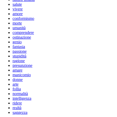
salute
vivere
amore
conformismo
morte
umanità
comprendere
ostinazione
genio
fantasia
passione
stupidità
ragione
presunzione
amare
manicomio
donne
arte
follia
normalità
intelligenza
ridere
realtà
saggezza