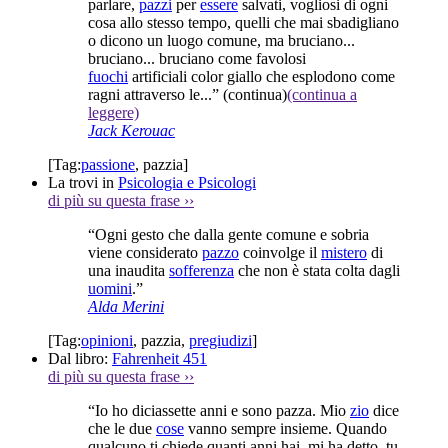
parlare,
pazzi
per
essere
salvati, vogliosi di ogni
cosa allo stesso tempo, quelli che mai sbadigliano
o dicono un luogo comune, ma bruciano...
bruciano... bruciano come favolosi
fuochi
artificiali color giallo che esplodono come
ragni attraverso le...”
(continua)
(continua a
leggere)
Jack Kerouac
[Tag:
passione
,
pazzia
]
La trovi in
Psicologia e Psicologi
di più su questa frase
››
“Ogni gesto che dalla gente comune e sobria
viene considerato
pazzo
coinvolge il
mistero
di
una inaudita
sofferenza
che non è stata colta dagli
uomini
.”
Alda Merini
[Tag:
opinioni
,
pazzia
,
pregiudizi
]
Dal libro:
Fahrenheit 451
di più su questa frase
››
“Io ho diciassette anni e sono pazza. Mio
zio
dice
che le due
cose
vanno sempre insieme. Quando
qualcuno ti chiede quanti anni hai, mi ha detto, tu