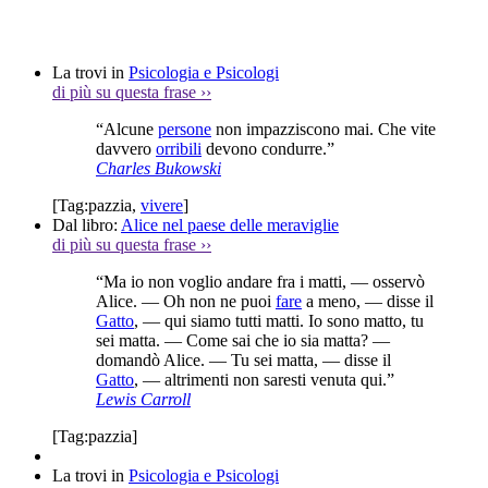
La trovi in
Psicologia e Psicologi
di più su questa frase
››
“Alcune
persone
non impazziscono mai. Che vite
davvero
orribili
devono condurre.”
Charles Bukowski
[Tag:
pazzia
,
vivere
]
Dal libro:
Alice nel paese delle meraviglie
di più su questa frase
››
“Ma io non voglio andare fra i matti, — osservò
Alice. — Oh non ne puoi
fare
a meno, — disse il
Gatto
, — qui siamo tutti matti. Io sono matto, tu
sei matta. — Come sai che io sia matta? —
domandò Alice. — Tu sei matta, — disse il
Gatto
, — altrimenti non saresti venuta qui.”
Lewis Carroll
[Tag:
pazzia
]
La trovi in
Psicologia e Psicologi