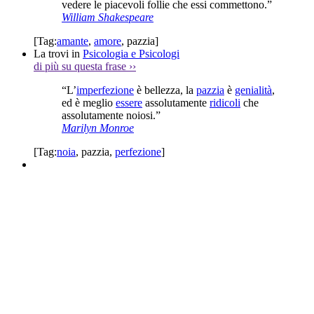
vedere le piacevoli follie che essi commettono.”
William Shakespeare
[Tag:
amante
,
amore
,
pazzia
]
La trovi in
Psicologia e Psicologi
di più su questa frase
››
“L’
imperfezione
è bellezza, la
pazzia
è
genialità
,
ed è meglio
essere
assolutamente
ridicoli
che
assolutamente noiosi.”
Marilyn Monroe
[Tag:
noia
,
pazzia
,
perfezione
]