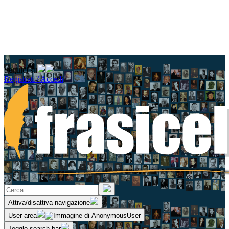
Seguici su
Registrati / Accedi
Attiva/disattiva navigazione
User area
Toggle search bar