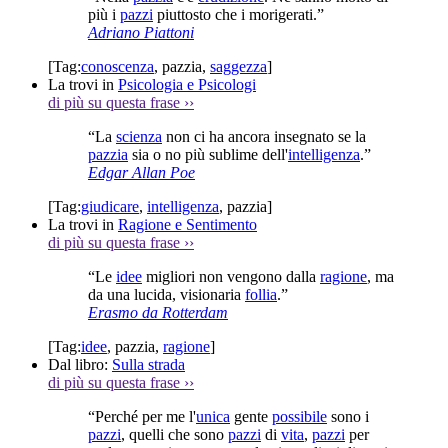
più i
pazzi
piuttosto che i morigerati.”
Adriano Piattoni
[Tag:
conoscenza
,
pazzia
,
saggezza
]
La trovi in
Psicologia e Psicologi
di più su questa frase
››
“La
scienza
non ci ha ancora insegnato se la
pazzia
sia o no più sublime dell'
intelligenza
.”
Edgar Allan Poe
[Tag:
giudicare
,
intelligenza
,
pazzia
]
La trovi in
Ragione e Sentimento
di più su questa frase
››
“Le
idee
migliori non vengono dalla
ragione
, ma
da una lucida, visionaria
follia
.”
Erasmo da Rotterdam
[Tag:
idee
,
pazzia
,
ragione
]
Dal libro:
Sulla strada
di più su questa frase
››
“Perché per me l'
unica
gente
possibile
sono i
pazzi
, quelli che sono
pazzi
di
vita
,
pazzi
per