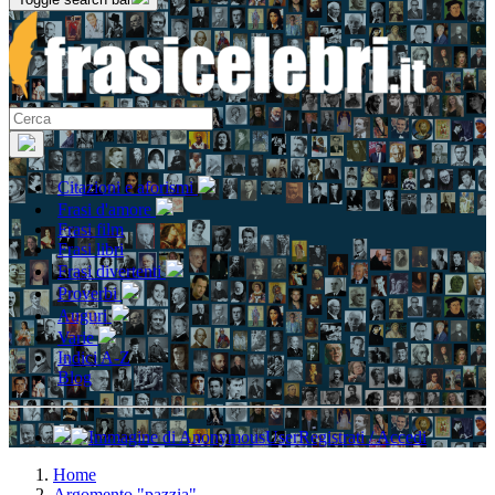
Citazioni e aforismi
Frasi d'amore
Frasi film
Frasi libri
Frasi divertenti
Proverbi
Auguri
Varie
Indici A-Z
Blog
Registrati / Accedi
Home
Argomento "pazzia"