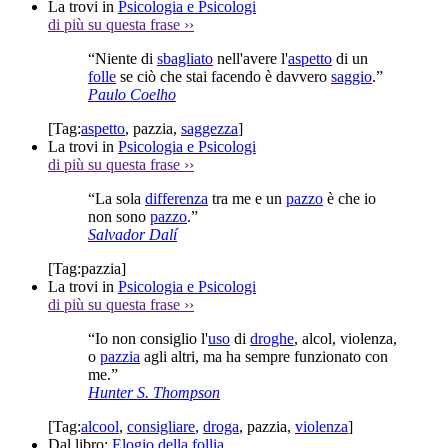
La trovi in
Psicologia e Psicologi
di più su questa frase
››
“Niente di
sbagliato
nell'avere l'
aspetto
di un
folle
se ciò che stai facendo è davvero
saggio
.”
Paulo Coelho
[Tag:
aspetto
,
pazzia
,
saggezza
]
La trovi in
Psicologia e Psicologi
di più su questa frase
››
“La sola
differenza
tra me e un
pazzo
è che io
non sono
pazzo
.”
Salvador Dalí
[Tag:
pazzia
]
La trovi in
Psicologia e Psicologi
di più su questa frase
››
“Io non consiglio l'
uso
di
droghe
, alcol, violenza,
o
pazzia
agli altri, ma ha sempre funzionato con
me.”
Hunter S. Thompson
[Tag:
alcool
,
consigliare
,
droga
,
pazzia
,
violenza
]
Dal libro:
Elogio della follia