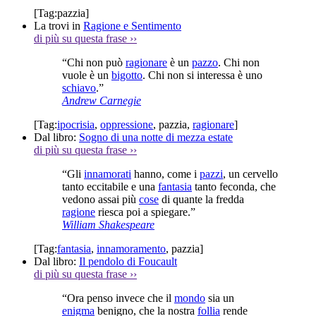
[Tag:
pazzia
]
La trovi in
Ragione e Sentimento
di più su questa frase
››
“Chi non può
ragionare
è un
pazzo
. Chi non
vuole è un
bigotto
. Chi non si interessa è uno
schiavo
.”
Andrew Carnegie
[Tag:
ipocrisia
,
oppressione
,
pazzia
,
ragionare
]
Dal libro:
Sogno di una notte di mezza estate
di più su questa frase
››
“Gli
innamorati
hanno, come i
pazzi
, un cervello
tanto eccitabile e una
fantasia
tanto feconda, che
vedono assai più
cose
di quante la fredda
ragione
riesca poi a spiegare.”
William Shakespeare
[Tag:
fantasia
,
innamoramento
,
pazzia
]
Dal libro:
Il pendolo di Foucault
di più su questa frase
››
“Ora penso invece che il
mondo
sia un
enigma
benigno, che la nostra
follia
rende