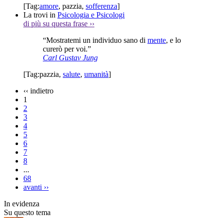
[Tag:
amore
,
pazzia
,
sofferenza
]
La trovi in
Psicologia e Psicologi
di più su questa frase
››
“Mostratemi un individuo sano di
mente
, e lo
curerò per voi.”
Carl Gustav Jung
[Tag:
pazzia
,
salute
,
umanità
]
‹‹
indietro
1
2
3
4
5
6
7
8
...
68
avanti
››
In evidenza
Su questo tema