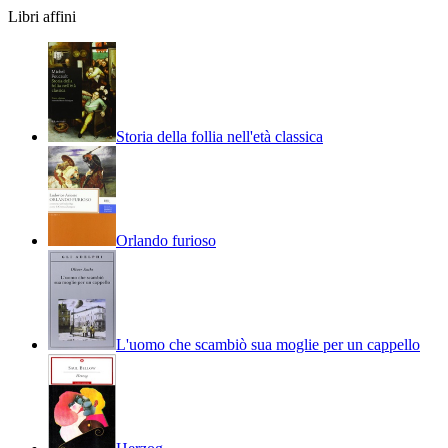
Libri affini
Storia della follia nell'età classica
Orlando furioso
L'uomo che scambiò sua moglie per un cappello