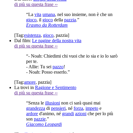
di più su questa frase
››
“La
vita
umana
, nel suo insieme, non è che un
gioco
, il
gioco
della
pazzia
.”
Erasmo da Rotterdam
[Tag:
esistenza
,
gioco
,
pazzia
]
Dal film:
Le pagine della nostra vita
di più su questa frase
››
“- Noah: Chiedimi chi vuoi che io sia e io lo sarò
per te.
- Allie: Tu sei
pazzo
!
- Noah: Posso esserlo.”
[Tag:
amore
,
pazzia
]
La trovi in
Ragione e Sentimento
di più su questa frase
››
“Senza le
illusioni
non ci sarà quasi mai
grandezza
di
pensieri
, né
forza
,
impeto
e
ardore
d'animo, né
grandi
azioni
che per lo più
son
pazzie
.”
Giacomo Leopardi