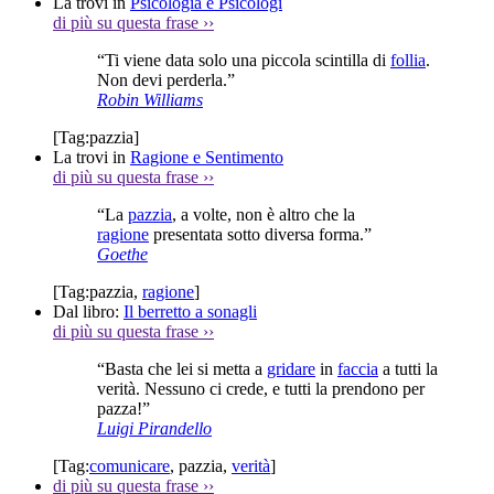
La trovi in
Psicologia e Psicologi
di più su questa frase
››
“Ti viene data solo una piccola scintilla di
follia
.
Non devi perderla.”
Robin Williams
[Tag:
pazzia
]
La trovi in
Ragione e Sentimento
di più su questa frase
››
“La
pazzia
, a volte, non è altro che la
ragione
presentata sotto diversa forma.”
Goethe
[Tag:
pazzia
,
ragione
]
Dal libro:
Il berretto a sonagli
di più su questa frase
››
“Basta che lei si metta a
gridare
in
faccia
a tutti la
verità. Nessuno ci crede, e tutti la prendono per
pazza!”
Luigi Pirandello
[Tag:
comunicare
,
pazzia
,
verità
]
di più su questa frase
››