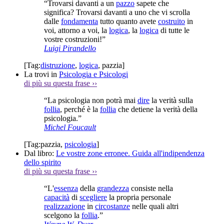
“Trovarsi davanti a un
pazzo
sapete che
significa? Trovarsi davanti a uno che vi scrolla
dalle
fondamenta
tutto quanto avete
costruito
in
voi, attorno a voi, la
logica
, la
logica
di tutte le
vostre costruzioni!”
Luigi Pirandello
[Tag:
distruzione
,
logica
,
pazzia
]
La trovi in
Psicologia e Psicologi
di più su questa frase
››
“La psicologia non potrà mai
dire
la verità sulla
follia
, perché è la
follia
che detiene la verità della
psicologia.”
Michel Foucault
[Tag:
pazzia
,
psicologia
]
Dal libro:
Le vostre zone erronee. Guida all'indipendenza
dello spirito
di più su questa frase
››
“L'
essenza
della
grandezza
consiste nella
capacità
di
scegliere
la propria personale
realizzazione
in
circostanze
nelle quali altri
scelgono la
follia
.”