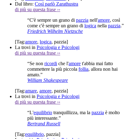
Dal libro:
Così parlò Zarathustra
di più su questa frase
››
“C'è sempre un grano di
pazzia
nell'
amore
, così
come c'è sempre un grano di
logica
nella
pazzia
.”
Friedrich Wilhelm Nietzsche
[Tag:
amore
,
logica
,
pazzia
]
La trovi in
Psicologia e Psicologi
di più su questa frase
››
“Se non
ricordi
che l'
amore
t'abbia mai fatto
commettere la più piccola
follia
, allora non hai
amato.”
William Shakespeare
[Tag:
amare
,
amore
,
pazzia
]
La trovi in
Psicologia e Psicologi
di più su questa frase
››
“L'
equilibrio
tranquillizza, ma la
pazzia
è molto
più interessante.”
Bertrand Russell
[Tag:
equilibrio
,
pazzia
]