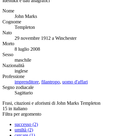
Identikit e dati anagrafici
Nome
John Marks
Cognome
Templeton
Nato
29 novembre 1912 a Winchester
Morto
8 luglio 2008
Sesso
maschile
Nazionalità
inglese
Professione
imprenditore
,
filantropo
,
uomo d'affari
Segno zodiacale
Sagittario
Frasi, citazioni e aforismi di John Marks Templeton
15
in italiano
Filtra per argomento
successo (2)
umiltà (2)
cercare (1)