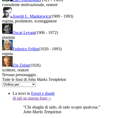
consulente motivazionale
,
oratore
Joseph L. Mankiewicz
(1909
-
1993)
regista
,
produttore
,
sceneggiatore
Oscar Levant
(1906
-
1972)
pianista
Federico Fellini
(1920
-
1993)
regista
Zig Ziglar
(1926)
scrittore
,
oratore
Nessun personaggio.
Tutte le frasi di John Marks Templeton
La trovi in
Errori e sbagli
di più su questa frase
››
“Chi sbaglia di rado, di rado scopre qualcosa.”
John Marks Templeton