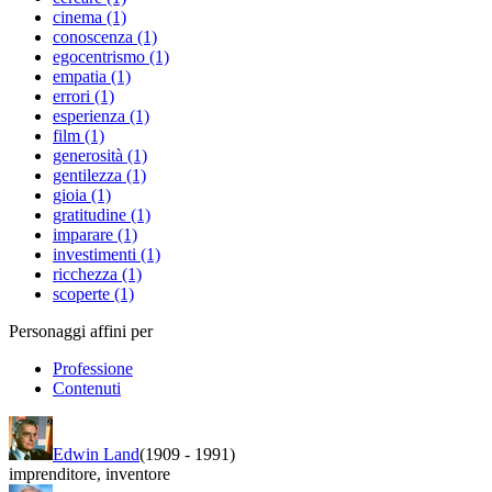
cinema (1)
conoscenza (1)
egocentrismo (1)
empatia (1)
errori (1)
esperienza (1)
film (1)
generosità (1)
gentilezza (1)
gioia (1)
gratitudine (1)
imparare (1)
investimenti (1)
ricchezza (1)
scoperte (1)
Personaggi affini per
Professione
Contenuti
Edwin Land
(1909
-
1991)
imprenditore
,
inventore