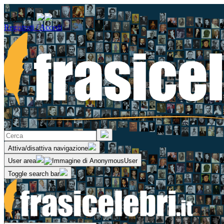
Seguici su
Registrati / Accedi
Attiva/disattiva navigazione
User area
Toggle search bar