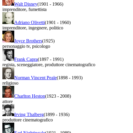
Walt Disney
(1901
-
1966)
imprenditore
,
fumettista
Adriano Olivetti
(1901
-
1960)
imprenditore
,
ingegnere
,
politico
Joyce Brothers
(1925)
personaggio tv
,
psicologo
Frank Capra
(1897
-
1991)
regista
,
sceneggiatore
,
produttore cinematografico
Norman Vincent Peale
(1898
-
1993)
religioso
Charlton Heston
(1923
-
2008)
attore
Irving Thalberg
(1899
-
1936)
produttore cinematografico
Earl Nightingale
(1921
-
1989)