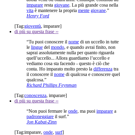
imparare
resta
giovane
. La più grande cosa nella
vita
è mantenere la propria
mente
giovane
.”
Henry Ford
[Tag:
gioventù
,
imparare
]
di più su questa frase
››
“Tu puoi conoscere il
nome
di un uccello in tutte
le
lingue
del
mondo
, e quando avrai finito, non
saprai assolutamente nulla per quanto riguarda
quell’uccello... Allora guardiamo l’uccello e
vediamo cosa sta facendo - questo è ciò che
conta. Ho imparato molto presto la
differenza
tra
il conoscere il
nome
di qualcosa e conoscere quel
qualcosa.”
Richard Phillips Feynman
[Tag:
conoscenza
,
imparare
]
di più su questa frase
››
“Non puoi fermare le
onde
, ma puoi
imparare
a
padroneggiare
il surf.”
Jon Kabat-Zinn
[Tag:
imparare
,
onde
,
surf
]