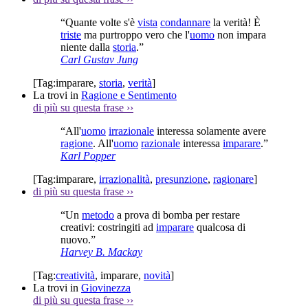
“Quante volte s'è
vista
condannare
la verità! È
triste
ma purtroppo vero che l'
uomo
non impara
niente dalla
storia
.”
Carl Gustav Jung
[Tag:
imparare
,
storia
,
verità
]
La trovi in
Ragione e Sentimento
di più su questa frase
››
“All'
uomo
irrazionale
interessa solamente avere
ragione
. All'
uomo
razionale
interessa
imparare
.”
Karl Popper
[Tag:
imparare
,
irrazionalità
,
presunzione
,
ragionare
]
di più su questa frase
››
“Un
metodo
a prova di bomba per restare
creativi: costringiti ad
imparare
qualcosa di
nuovo.”
Harvey B. Mackay
[Tag:
creatività
,
imparare
,
novità
]
La trovi in
Giovinezza
di più su questa frase
››