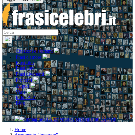
Citazioni e aforismi
Frasi d'amore
Frasi film
Frasi libri
Frasi divertenti
Proverbi
Auguri
Varie
Indici A-Z
Blog
Registrati / Accedi
Home
Argomento "imparare"