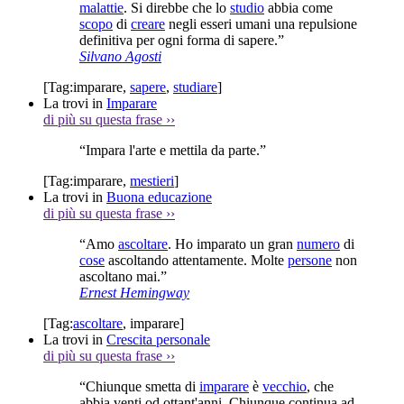
malattie
. Si direbbe che lo
studio
abbia come
scopo
di
creare
negli esseri umani una repulsione
definitiva per ogni forma di sapere.”
Silvano Agosti
[Tag:
imparare
,
sapere
,
studiare
]
La trovi in
Imparare
di più su questa frase
››
“Impara l'arte e mettila da parte.”
[Tag:
imparare
,
mestieri
]
La trovi in
Buona educazione
di più su questa frase
››
“Amo
ascoltare
. Ho imparato un gran
numero
di
cose
ascoltando attentamente. Molte
persone
non
ascoltano mai.”
Ernest Hemingway
[Tag:
ascoltare
,
imparare
]
La trovi in
Crescita personale
di più su questa frase
››
“Chiunque smetta di
imparare
è
vecchio
, che
abbia venti od ottant'anni. Chiunque continua ad