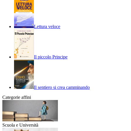
Lettura veloce
Il piccolo Principe
Il sentiero si crea camminando
Categorie affini
Scuola e Università