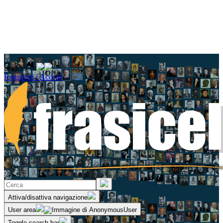
Seguici su
Registrati / Accedi
Attiva/disattiva navigazione
User area
Toggle search bar