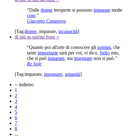
“Dalle
donne
inesperte si possono
imparare
molte
cose
.”
Giacomo Casanova
[Tag:
donne
,
imparare
,
incapacità
]
di più su questa frase
››
“Quanto poi all'arte di conoscere gli
uomini
, che
tanto
importante
sarà per voi, vi dico,
figlio
mio,
che si può
imparare
, ma
insegnare
non si può.”
Re Sole
[Tag:
imparare
,
insegnare
,
umanità
]
‹‹
indietro
1
2
3
4
5
6
7
8
...