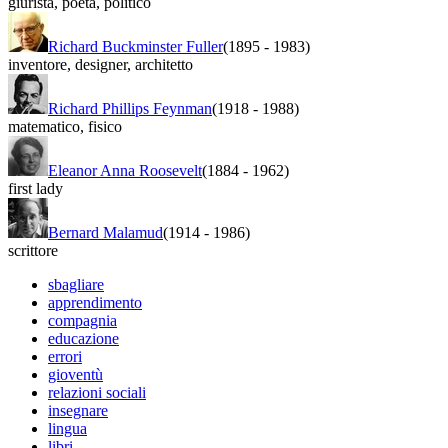
giurista
,
poeta
,
politico
Richard Buckminster Fuller
(1895
-
1983)
inventore
,
designer
,
architetto
Richard Phillips Feynman
(1918
-
1988)
matematico
,
fisico
Eleanor Anna Roosevelt
(1884
-
1962)
first lady
Bernard Malamud
(1914
-
1986)
scrittore
sbagliare
apprendimento
compagnia
educazione
errori
gioventù
relazioni sociali
insegnare
lingua
libri