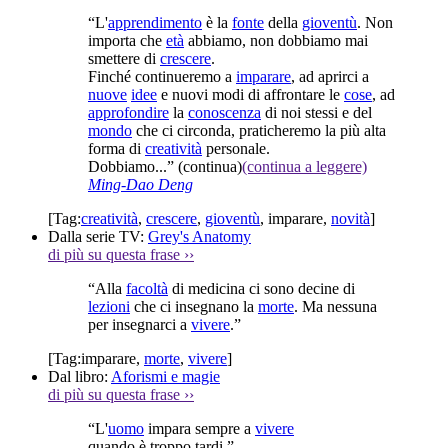
“L'
apprendimento
è la
fonte
della
gioventù
. Non
importa che
età
abbiamo, non dobbiamo mai
smettere di
crescere
.
Finché continueremo a
imparare
, ad aprirci a
nuove
idee
e nuovi modi di affrontare le
cose
, ad
approfondire
la
conoscenza
di noi stessi e del
mondo
che ci circonda, praticheremo la più alta
forma di
creatività
personale.
Dobbiamo...”
(continua)
(continua a leggere)
Ming-Dao Deng
[Tag:
creatività
,
crescere
,
gioventù
,
imparare
,
novità
]
Dalla serie TV:
Grey's Anatomy
di più su questa frase
››
“Alla
facoltà
di medicina ci sono decine di
lezioni
che ci insegnano la
morte
. Ma nessuna
per insegnarci a
vivere
.”
[Tag:
imparare
,
morte
,
vivere
]
Dal libro:
Aforismi e magie
di più su questa frase
››
“L'
uomo
impara sempre a
vivere
quando è troppo tardi.”