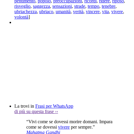
pentimento
,
popolo
,
preoccupazioni
,
ricordi
,
ridere
,
riposo
,
risveglio
,
saggezza
,
sensazioni
,
strade
,
tempo
,
tenebre
,
ubriachezza
,
ubriaco
,
umanità
,
verità
,
vincere
,
vita
,
vivere
,
volontà
]
La trovi in
Frasi per WhatsApp
di più su questa frase
››
“Vivi come se dovessi morire domani. Impara
come se dovessi
vivere
per sempre.”
Mahatma Gandhi