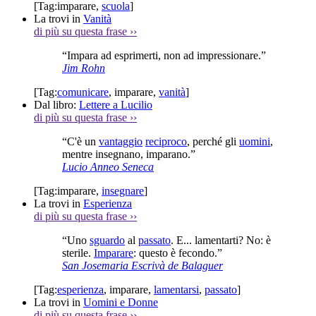
[Tag:
imparare
,
scuola
]
La trovi in
Vanità
di più su questa frase
››
“Impara ad esprimerti, non ad impressionare.”
Jim Rohn
[Tag:
comunicare
,
imparare
,
vanità
]
Dal libro:
Lettere a Lucilio
di più su questa frase
››
“C'è un
vantaggio
reciproco
, perché gli
uomini
,
mentre insegnano, imparano.”
Lucio Anneo Seneca
[Tag:
imparare
,
insegnare
]
La trovi in
Esperienza
di più su questa frase
››
“Uno
sguardo
al
passato
. E... lamentarti? No: è
sterile.
Imparare
: questo è fecondo.”
San Josemaria Escrivà de Balaguer
[Tag:
esperienza
,
imparare
,
lamentarsi
,
passato
]
La trovi in
Uomini e Donne
di più su questa frase
››