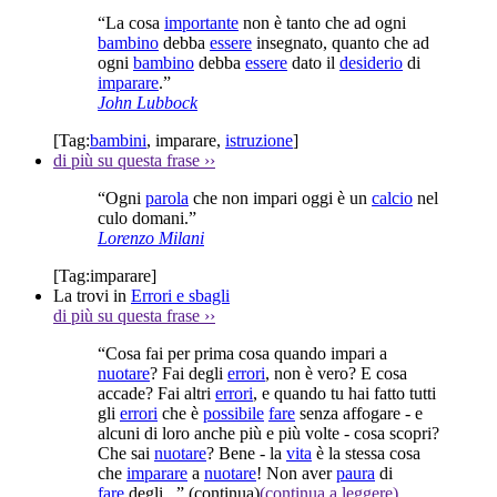
“La cosa
importante
non è tanto che ad ogni
bambino
debba
essere
insegnato, quanto che ad
ogni
bambino
debba
essere
dato il
desiderio
di
imparare
.”
John Lubbock
[Tag:
bambini
,
imparare
,
istruzione
]
di più su questa frase
››
“Ogni
parola
che non impari oggi è un
calcio
nel
culo domani.”
Lorenzo Milani
[Tag:
imparare
]
La trovi in
Errori e sbagli
di più su questa frase
››
“Cosa fai per prima cosa quando impari a
nuotare
? Fai degli
errori
, non è vero? E cosa
accade? Fai altri
errori
, e quando tu hai fatto tutti
gli
errori
che è
possibile
fare
senza affogare - e
alcuni di loro anche più e più volte - cosa scopri?
Che sai
nuotare
? Bene - la
vita
è la stessa cosa
che
imparare
a
nuotare
! Non aver
paura
di
fare
degli...”
(continua)
(continua a leggere)