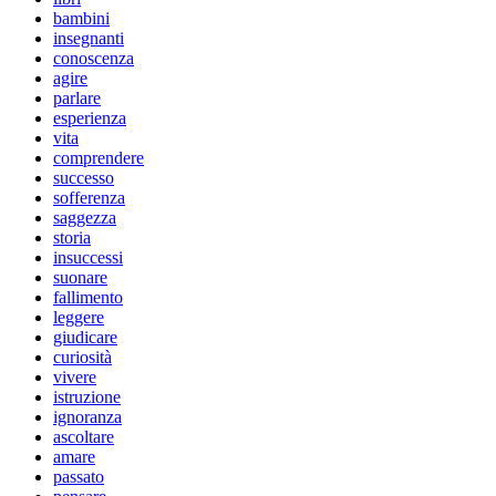
bambini
insegnanti
conoscenza
agire
parlare
esperienza
vita
comprendere
successo
sofferenza
saggezza
storia
insuccessi
suonare
fallimento
leggere
giudicare
curiosità
vivere
istruzione
ignoranza
ascoltare
amare
passato