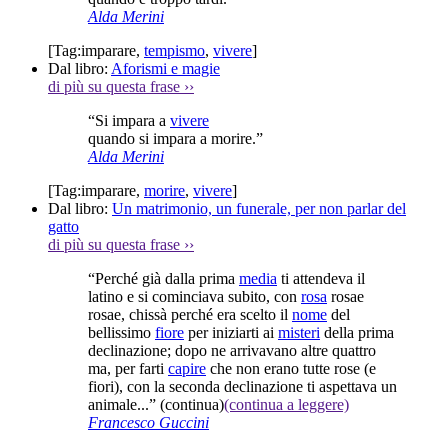
Alda Merini
[Tag:
imparare
,
tempismo
,
vivere
]
Dal libro:
Aforismi e magie
di più su questa frase
››
“Si impara a
vivere
quando si impara a morire.”
Alda Merini
[Tag:
imparare
,
morire
,
vivere
]
Dal libro:
Un matrimonio, un funerale, per non parlar del
gatto
di più su questa frase
››
“Perché già dalla prima
media
ti attendeva il
latino e si cominciava subito, con
rosa
rosae
rosae, chissà perché era scelto il
nome
del
bellissimo
fiore
per iniziarti ai
misteri
della prima
declinazione; dopo ne arrivavano altre quattro
ma, per farti
capire
che non erano tutte rose (e
fiori), con la seconda declinazione ti aspettava un
animale...”
(continua)
(continua a leggere)
Francesco Guccini