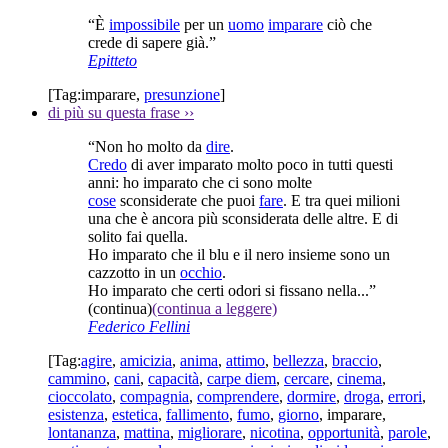
“È
impossibile
per un
uomo
imparare
ciò che
crede di sapere già.”
Epitteto
[Tag:
imparare
,
presunzione
]
di più su questa frase
››
“Non ho molto da
dire
.
Credo
di aver imparato molto poco in tutti questi
anni: ho imparato che ci sono molte
cose
sconsiderate che puoi
fare
. E tra quei milioni
una che è ancora più sconsiderata delle altre. E di
solito fai quella.
Ho imparato che il blu e il nero insieme sono un
cazzotto in un
occhio
.
Ho imparato che certi odori si fissano nella...”
(continua)
(continua a leggere)
Federico Fellini
[Tag:
agire
,
amicizia
,
anima
,
attimo
,
bellezza
,
braccio
,
cammino
,
cani
,
capacità
,
carpe diem
,
cercare
,
cinema
,
cioccolato
,
compagnia
,
comprendere
,
dormire
,
droga
,
errori
,
esistenza
,
estetica
,
fallimento
,
fumo
,
giorno
,
imparare
,
lontananza
,
mattina
,
migliorare
,
nicotina
,
opportunità
,
parole
,