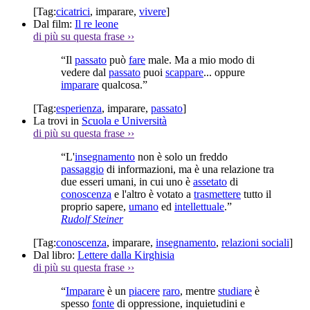
[Tag:
cicatrici
,
imparare
,
vivere
]
Dal film:
Il re leone
di più su questa frase
››
“Il
passato
può
fare
male. Ma a mio modo di
vedere dal
passato
puoi
scappare
... oppure
imparare
qualcosa.”
[Tag:
esperienza
,
imparare
,
passato
]
La trovi in
Scuola e Università
di più su questa frase
››
“L'
insegnamento
non è solo un freddo
passaggio
di informazioni, ma è una relazione tra
due esseri umani, in cui uno è
assetato
di
conoscenza
e l'altro è votato a
trasmettere
tutto il
proprio sapere,
umano
ed
intellettuale
.”
Rudolf Steiner
[Tag:
conoscenza
,
imparare
,
insegnamento
,
relazioni sociali
]
Dal libro:
Lettere dalla Kirghisia
di più su questa frase
››
“
Imparare
è un
piacere
raro
, mentre
studiare
è
spesso
fonte
di oppressione, inquietudini e