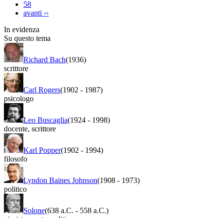
58
avanti
››
In evidenza
Su questo tema
Richard Bach
(1936)
scrittore
Carl Rogers
(1902
-
1987)
psicologo
Leo Buscaglia
(1924
-
1998)
docente
,
scrittore
Karl Popper
(1902
-
1994)
filosofo
Lyndon Baines Johnson
(1908
-
1973)
politico
Solone
(638 a.C.
-
558 a.C.)