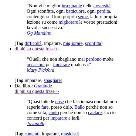
“Non vi è miglior
insegnante
delle
avversità
.
Ogni sconfitta, ogni
batticuore
, ogni
perdita
,
contengono il loro proprio
seme
, la loro propria
lezione su come
migliorare
le vostre prestazioni
la volta successiva.”
Og Mandino
[Tag:
difficoltà
,
imparare
,
migliorare
,
sconfitta
]
di più su questa frase
››
“Quelli che non sbagliano mai
perdono
molte
occasioni
per
imparare
qualcosa.”
Mary Pickford
[Tag:
imparare
,
sbagliare
]
Dal libro:
Gratitude
di più su questa frase
››
“Quasi tutte le
cose
che faccio nascono dal non
saperle
fare
, posso dirlo.
Ballo
perché non so
come si fa,
canto
perché non so
cantare
, faccio
concerti per
imparare
a farli.”
Jovanotti
[Tag:
cantanti
,
imparare
,
musicisti
]