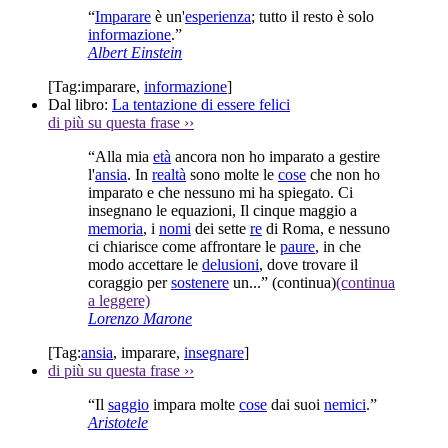
“
Imparare
è un'
esperienza
; tutto il resto è solo
informazione
.”
Albert Einstein
[Tag:
imparare
,
informazione
]
Dal libro:
La tentazione di essere felici
di più su questa frase
››
“Alla mia
età
ancora non ho imparato a gestire
l'
ansia
. In
realtà
sono molte le
cose
che non ho
imparato e che nessuno mi ha spiegato. Ci
insegnano le equazioni, Il cinque maggio a
memoria
, i
nomi
dei sette
re
di Roma, e nessuno
ci chiarisce come affrontare le
paure
, in che
modo accettare le
delusioni
, dove trovare il
coraggio per
sostenere
un...”
(continua)
(continua
a leggere)
Lorenzo Marone
[Tag:
ansia
,
imparare
,
insegnare
]
di più su questa frase
››
“Il
saggio
impara molte
cose
dai suoi
nemici
.”
Aristotele