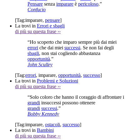
Pensare
senza
imparare
è
pericoloso
.”
Confucio
[Tag:
imparare
,
pensare
]
La trovi in
Errori e sbagli
di più su questa frase
››
“Ho scoperto che imparo sempre più dai miei
errori
che dai miei
successi
. Se non fai degli
sbagli
, non stai cogliendo abbastanza
opportunità
.”
John Sculley
[Tag:
errori
,
imparare
,
opportunità
,
successo
]
La trovi in
Problemi e Soluzioni
di più su questa frase
››
“Solo coloro che hanno il coraggio di affrontare i
grandi
insuccessi possono ottenere
grandi
successi
.”
Bobby Kennedy
[Tag:
imparare
,
ostacoli
,
successo
]
La trovi in
Bambini
di più su questa frase
››