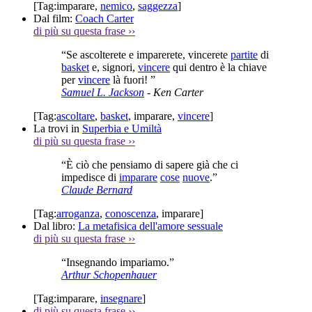
[Tag:
imparare
,
nemico
,
saggezza
]
Dal film:
Coach Carter
di più su questa frase
››
“Se ascolterete e imparerete, vincerete
partite
di
basket
e, signori,
vincere
qui dentro è la chiave
per
vincere
là fuori! ”
Samuel L. Jackson
- Ken Carter
[Tag:
ascoltare
,
basket
,
imparare
,
vincere
]
La trovi in
Superbia e Umiltà
di più su questa frase
››
“È ciò che pensiamo di sapere già che ci
impedisce di
imparare
cose
nuove
.”
Claude Bernard
[Tag:
arroganza
,
conoscenza
,
imparare
]
Dal libro:
La metafisica dell'amore sessuale
di più su questa frase
››
“Insegnando impariamo.”
Arthur Schopenhauer
[Tag:
imparare
,
insegnare
]
di più su questa frase
››