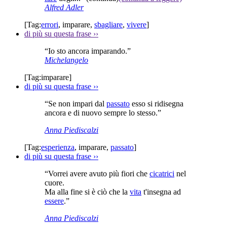
Alfred Adler
[Tag:
errori
,
imparare
,
sbagliare
,
vivere
]
di più su questa frase
››
“Io sto ancora imparando.”
Michelangelo
[Tag:
imparare
]
di più su questa frase
››
“Se non impari dal
passato
esso si ridisegna
ancora e di nuovo sempre lo stesso.”
Anna Piediscalzi
[Tag:
esperienza
,
imparare
,
passato
]
di più su questa frase
››
“Vorrei avere avuto più fiori che
cicatrici
nel
cuore.
Ma alla fine si è ciò che la
vita
t'insegna ad
essere
.”
Anna Piediscalzi