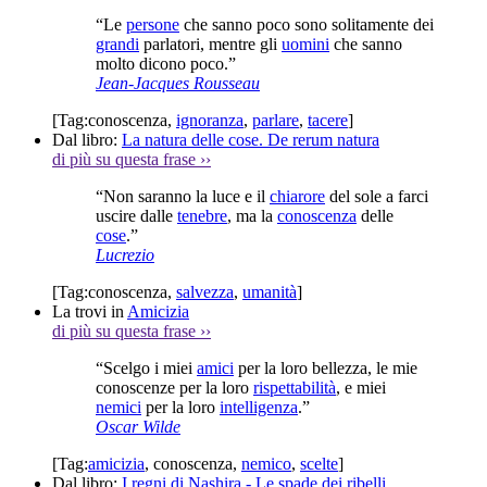
“Le
persone
che sanno poco sono solitamente dei
grandi
parlatori, mentre gli
uomini
che sanno
molto dicono poco.”
Jean-Jacques Rousseau
[Tag:
conoscenza
,
ignoranza
,
parlare
,
tacere
]
Dal libro:
La natura delle cose. De rerum natura
di più su questa frase
››
“Non saranno la luce e il
chiarore
del sole a farci
uscire dalle
tenebre
, ma la
conoscenza
delle
cose
.”
Lucrezio
[Tag:
conoscenza
,
salvezza
,
umanità
]
La trovi in
Amicizia
di più su questa frase
››
“Scelgo i miei
amici
per la loro bellezza, le mie
conoscenze per la loro
rispettabilità
, e miei
nemici
per la loro
intelligenza
.”
Oscar Wilde
[Tag:
amicizia
,
conoscenza
,
nemico
,
scelte
]
Dal libro:
I regni di Nashira - Le spade dei ribelli