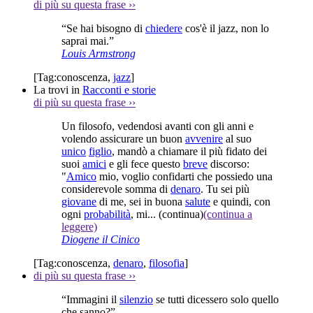
di più su questa frase
››
“Se hai bisogno di
chiedere
cos'è il jazz, non lo
saprai mai.”
Louis Armstrong
[Tag:
conoscenza
,
jazz
]
La trovi in
Racconti e storie
di più su questa frase
››
Un filosofo, vedendosi avanti con gli anni e
volendo assicurare un buon
avvenire
al suo
unico
figlio
, mandò a chiamare il più fidato dei
suoi
amici
e gli fece questo
breve
discorso:
"
Amico
mio, voglio confidarti che possiedo una
considerevole somma di
denaro
. Tu sei più
giovane
di me, sei in buona
salute
e quindi, con
ogni
probabilità
, mi...
(continua)
(continua a
leggere)
Diogene il Cinico
[Tag:
conoscenza
,
denaro
,
filosofia
]
di più su questa frase
››
“Immagini il
silenzio
se tutti dicessero solo quello
che sanno?”