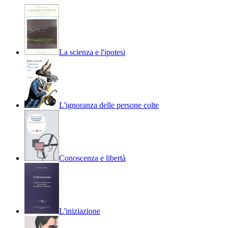
La scienza e l'ipotesi
L'ignoranza delle persone colte
Conoscenza e libertà
L'iniziazione