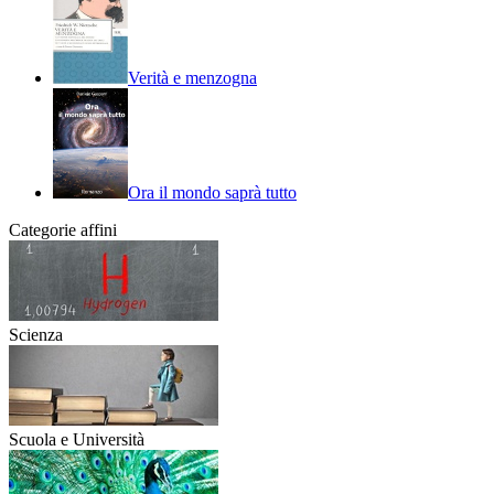
Verità e menzogna
Ora il mondo saprà tutto
Categorie affini
Scienza
Scuola e Università