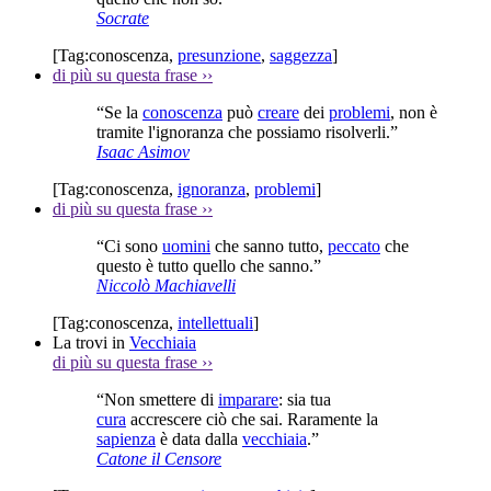
Socrate
[Tag:
conoscenza
,
presunzione
,
saggezza
]
di più su questa frase
››
“Se la
conoscenza
può
creare
dei
problemi
, non è
tramite l'ignoranza che possiamo risolverli.”
Isaac Asimov
[Tag:
conoscenza
,
ignoranza
,
problemi
]
di più su questa frase
››
“Ci sono
uomini
che sanno tutto,
peccato
che
questo è tutto quello che sanno.”
Niccolò Machiavelli
[Tag:
conoscenza
,
intellettuali
]
La trovi in
Vecchiaia
di più su questa frase
››
“Non smettere di
imparare
: sia tua
cura
accrescere ciò che sai. Raramente la
sapienza
è data dalla
vecchiaia
.”
Catone il Censore