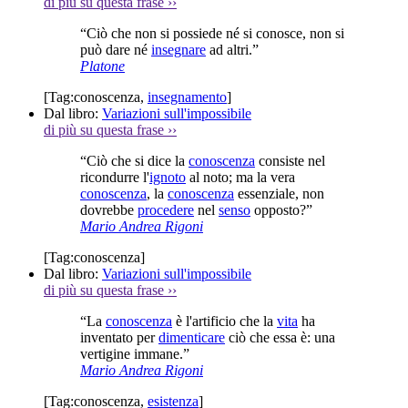
di più su questa frase
››
“Ciò che non si possiede né si conosce, non si
può dare né
insegnare
ad altri.”
Platone
[Tag:
conoscenza
,
insegnamento
]
Dal libro:
Variazioni sull'impossibile
di più su questa frase
››
“Ciò che si dice la
conoscenza
consiste nel
ricondurre l'
ignoto
al noto; ma la vera
conoscenza
, la
conoscenza
essenziale, non
dovrebbe
procedere
nel
senso
opposto?”
Mario Andrea Rigoni
[Tag:
conoscenza
]
Dal libro:
Variazioni sull'impossibile
di più su questa frase
››
“La
conoscenza
è l'artificio che la
vita
ha
inventato per
dimenticare
ciò che essa è: una
vertigine immane.”
Mario Andrea Rigoni
[Tag:
conoscenza
,
esistenza
]