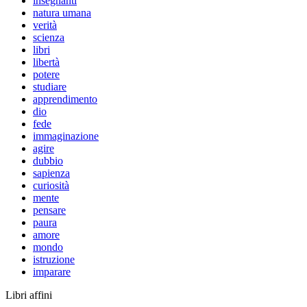
insegnanti
natura umana
verità
scienza
libri
libertà
potere
studiare
apprendimento
dio
fede
immaginazione
agire
dubbio
sapienza
curiosità
mente
pensare
paura
amore
mondo
istruzione
imparare
Libri affini