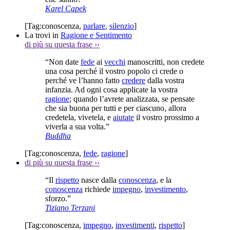
Karel Capek
[Tag:
conoscenza
,
parlare
,
silenzio
]
La trovi in
Ragione e Sentimento
di più su questa frase
››
“Non date
fede
ai
vecchi
manoscritti, non credete
una cosa perché il vostro popolo ci crede o
perché ve l’hanno fatto
credere
dalla vostra
infanzia. Ad ogni cosa applicate la vostra
ragione
; quando l’avrete analizzata, se pensate
che sia buona per tutti e per ciascuno, allora
credetela, vivetela, e
aiutate
il vostro prossimo a
viverla a sua volta.”
Buddha
[Tag:
conoscenza
,
fede
,
ragione
]
di più su questa frase
››
“Il
rispetto
nasce dalla
conoscenza
, e la
conoscenza
richiede
impegno
,
investimento
,
sforzo.”
Tiziano Terzani
[Tag:
conoscenza
,
impegno
,
investimenti
,
rispetto
]