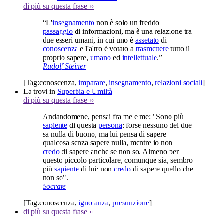
di più su questa frase
››
“L'
insegnamento
non è solo un freddo
passaggio
di informazioni, ma è una relazione tra
due esseri umani, in cui uno è
assetato
di
conoscenza
e l'altro è votato a
trasmettere
tutto il
proprio sapere,
umano
ed
intellettuale
.”
Rudolf Steiner
[Tag:
conoscenza
,
imparare
,
insegnamento
,
relazioni sociali
]
La trovi in
Superbia e Umiltà
di più su questa frase
››
Andandomene, pensai fra me e me: "Sono più
sapiente
di questa
persona
: forse nessuno dei due
sa nulla di buono, ma lui pensa di sapere
qualcosa senza sapere nulla, mentre io non
credo
di sapere anche se non so. Almeno per
questo piccolo particolare, comunque sia, sembro
più
sapiente
di lui: non
credo
di sapere quello che
non so".
Socrate
[Tag:
conoscenza
,
ignoranza
,
presunzione
]
di più su questa frase
››