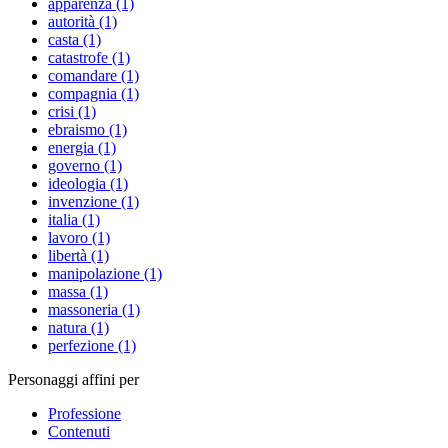
apparenza (1)
autorità (1)
casta (1)
catastrofe (1)
comandare (1)
compagnia (1)
crisi (1)
ebraismo (1)
energia (1)
governo (1)
ideologia (1)
invenzione (1)
italia (1)
lavoro (1)
libertà (1)
manipolazione (1)
massa (1)
massoneria (1)
natura (1)
perfezione (1)
Personaggi affini per
Professione
Contenuti