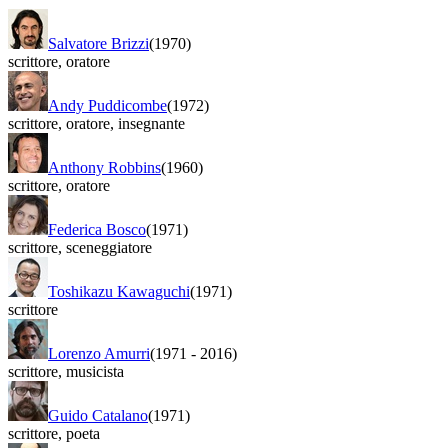
Salvatore Brizzi
(1970)
scrittore
,
oratore
Andy Puddicombe
(1972)
scrittore
,
oratore
,
insegnante
Anthony Robbins
(1960)
scrittore
,
oratore
Federica Bosco
(1971)
scrittore
,
sceneggiatore
Toshikazu Kawaguchi
(1971)
scrittore
Lorenzo Amurri
(1971
-
2016)
scrittore
,
musicista
Guido Catalano
(1971)
scrittore
,
poeta