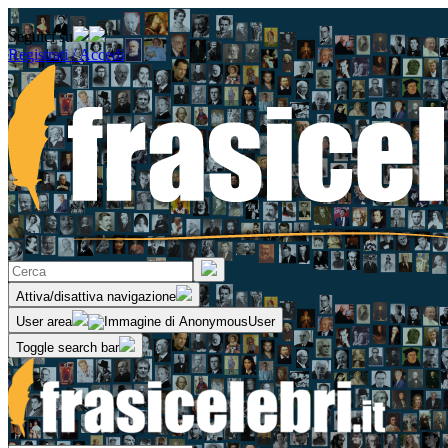
Seguici su
Registrati / Accedi
Attiva/disattiva navigazione
User area
Toggle search bar