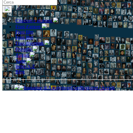
Citazioni e aforismi
Frasi d'amore
Frasi film
Frasi libri
Frasi divertenti
Proverbi
Auguri
Varie
Indici A-Z
Blog
Registrati / Accedi