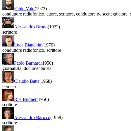
Fabio Volo
(1972)
conduttore radiofonico
,
attore
,
scrittore
,
conduttore tv
,
sceneggiatore
,
d
Alessandro Bruno
(1972)
scrittore
Luca Bianchini
(1970)
conduttore radiofonico
,
scrittore
Paolo Barnard
(1958)
giornalista
,
documentarista
Claudio Batta
(1968)
comico
Rita Rudner
(1956)
scrittore
Alessandro Baricco
(1958)
scrittore