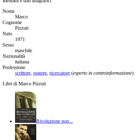
Identikit e dati anagrafici
Nome
Marco
Cognome
Pizzuti
Nato
1971
Sesso
maschile
Nazionalità
italiana
Professione
scrittore
,
oratore
,
ricercatore
(
esperto in controinformazione
)
Libri di Marco Pizzuti
Rivoluzione non...