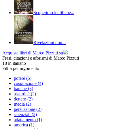
Scoperte scientifiche...
Rivelazioni non...
Acquista libri di Marco Pizzuti su
Frasi, citazioni e aforismi di Marco Pizzuti
18
in italiano
Filtra per argomento
potere (5)
cospirazione (4)
banche (3)
assurdità (2)
denaro (2)
media (2)
persuasione (2)
scienziati (2)
adattamento (1)
america (1)