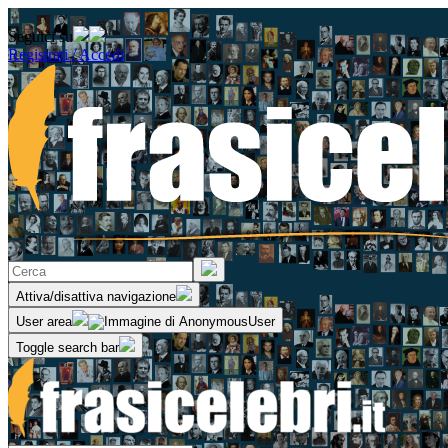
Seguici su
Registrati / Accedi
Attiva/disattiva navigazione
User area
Toggle search bar