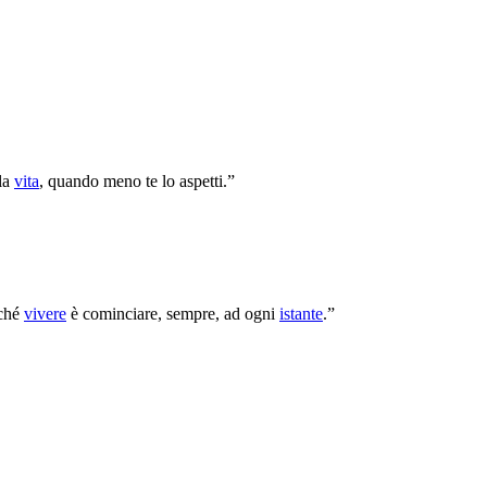
lla
vita
, quando meno te lo aspetti.”
ché
vivere
è cominciare, sempre, ad ogni
istante
.”