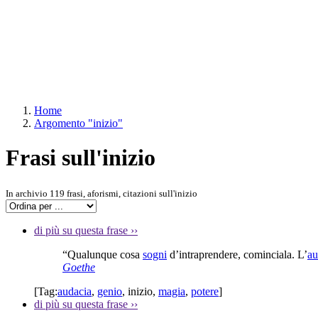
Home
Argomento "inizio"
Frasi sull'inizio
In archivio 119 frasi, aforismi, citazioni sull'inizio
di più su questa frase
››
“Qualunque cosa
sogni
d’intraprendere, cominciala. L’
au
Goethe
[Tag:
audacia
,
genio
,
inizio
,
magia
,
potere
]
di più su questa frase
››