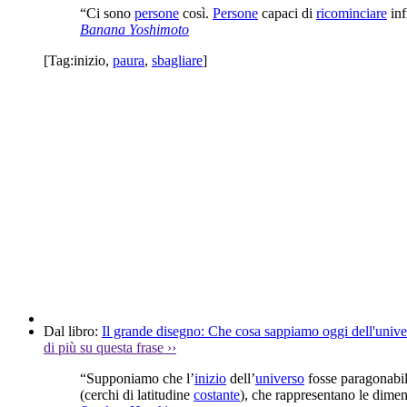
“Ci sono
persone
così.
Persone
capaci di
ricominciare
inf
Banana Yoshimoto
[Tag:
inizio
,
paura
,
sbagliare
]
Dal libro:
Il grande disegno: Che cosa sappiamo oggi dell'unive
di più su questa frase
››
“Supponiamo che l’
inizio
dell’
universo
fosse paragonabil
(cerchi di latitudine
costante
), che rappresentano le dimen