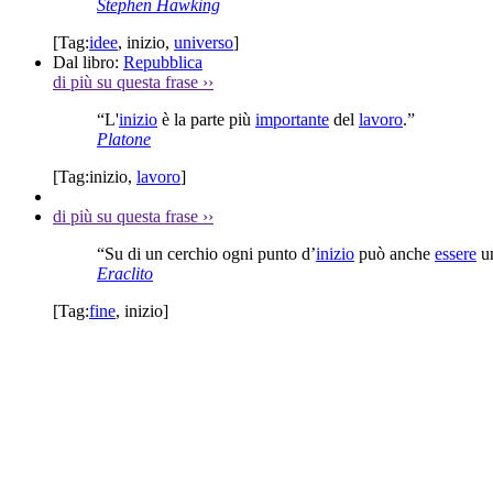
Stephen Hawking
[Tag:
idee
,
inizio
,
universo
]
Dal libro:
Repubblica
di più su questa frase
››
“L'
inizio
è la parte più
importante
del
lavoro
.”
Platone
[Tag:
inizio
,
lavoro
]
di più su questa frase
››
“Su di un cerchio ogni punto d’
inizio
può anche
essere
un
Eraclito
[Tag:
fine
,
inizio
]