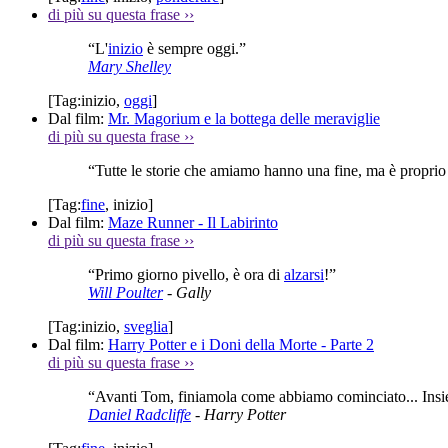
di più su questa frase
››
“L'
inizio
è sempre oggi.”
Mary Shelley
[Tag:
inizio
,
oggi
]
Dal film:
Mr. Magorium e la bottega delle meraviglie
di più su questa frase
››
“Tutte le storie che amiamo hanno una fine, ma è proprio
[Tag:
fine
,
inizio
]
Dal film:
Maze Runner - Il Labirinto
di più su questa frase
››
“Primo giorno pivello, è ora di
alzarsi
!”
Will Poulter
- Gally
[Tag:
inizio
,
sveglia
]
Dal film:
Harry Potter e i Doni della Morte - Parte 2
di più su questa frase
››
“Avanti Tom, finiamola come abbiamo cominciato... Ins
Daniel Radcliffe
- Harry Potter