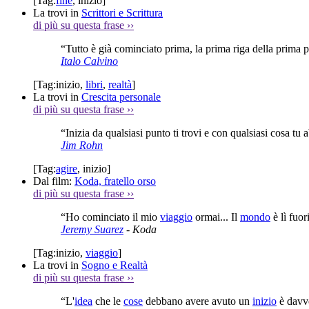
[Tag:
fine
,
inizio
]
La trovi in
Scrittori e Scrittura
di più su questa frase
››
“Tutto è già cominciato prima, la prima riga della prima 
Italo Calvino
[Tag:
inizio
,
libri
,
realtà
]
La trovi in
Crescita personale
di più su questa frase
››
“Inizia da qualsiasi punto ti trovi e con qualsiasi cosa tu 
Jim Rohn
[Tag:
agire
,
inizio
]
Dal film:
Koda, fratello orso
di più su questa frase
››
“Ho cominciato il mio
viaggio
ormai... Il
mondo
è lì fuor
Jeremy Suarez
- Koda
[Tag:
inizio
,
viaggio
]
La trovi in
Sogno e Realtà
di più su questa frase
››
“L'
idea
che le
cose
debbano avere avuto un
inizio
è davv