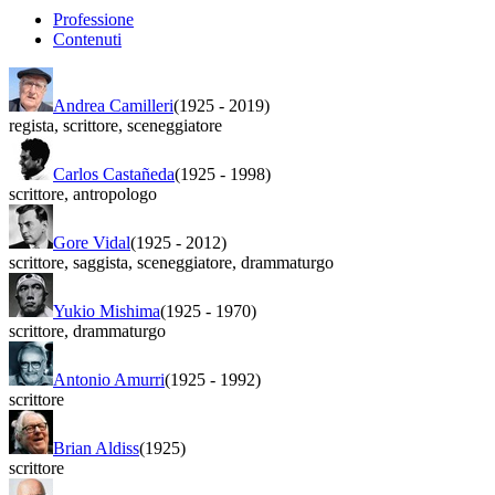
Professione
Contenuti
Andrea Camilleri
(1925
-
2019)
regista
,
scrittore
,
sceneggiatore
Carlos Castañeda
(1925
-
1998)
scrittore
,
antropologo
Gore Vidal
(1925
-
2012)
scrittore
,
saggista
,
sceneggiatore
,
drammaturgo
Yukio Mishima
(1925
-
1970)
scrittore
,
drammaturgo
Antonio Amurri
(1925
-
1992)
scrittore
Brian Aldiss
(1925)
scrittore