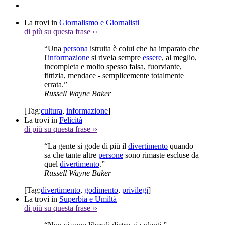
La trovi in
Giornalismo e Giornalisti
di più su questa frase
››
“Una
persona
istruita è colui che ha imparato che
l'
informazione
si rivela sempre
essere
, al meglio,
incompleta e molto spesso falsa, fuorviante,
fittizia, mendace - semplicemente totalmente
errata.”
Russell Wayne Baker
[Tag:
cultura
,
informazione
]
La trovi in
Felicità
di più su questa frase
››
“La gente si gode di più il
divertimento
quando
sa che tante altre
persone
sono rimaste escluse da
quel
divertimento
.”
Russell Wayne Baker
[Tag:
divertimento
,
godimento
,
privilegi
]
La trovi in
Superbia e Umiltà
di più su questa frase
››