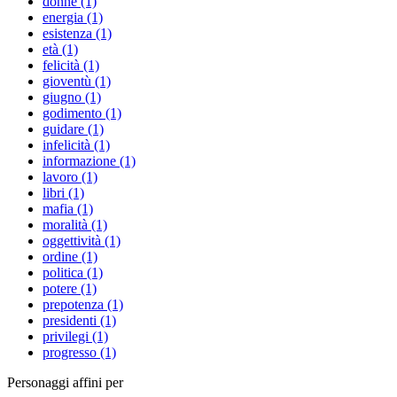
donne (1)
energia (1)
esistenza (1)
età (1)
felicità (1)
gioventù (1)
giugno (1)
godimento (1)
guidare (1)
infelicità (1)
informazione (1)
lavoro (1)
libri (1)
mafia (1)
moralità (1)
oggettività (1)
ordine (1)
politica (1)
potere (1)
prepotenza (1)
presidenti (1)
privilegi (1)
progresso (1)
Personaggi affini per