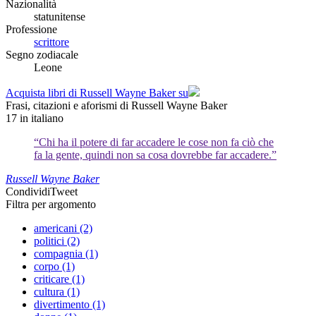
Nazionalità
statunitense
Professione
scrittore
Segno zodiacale
Leone
Acquista libri di Russell Wayne Baker su
Frasi, citazioni e aforismi di Russell Wayne Baker
17
in italiano
“Chi ha il potere di far accadere le cose non fa ciò che
fa la gente, quindi non sa cosa dovrebbe far accadere.”
Russell Wayne Baker
Condividi
Tweet
Filtra per argomento
americani (2)
politici (2)
compagnia (1)
corpo (1)
criticare (1)
cultura (1)
divertimento (1)