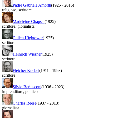
Padre Gabriele Amorth
(1925
-
2016)
religioso
,
scrittore
Madeleine Chapsal
(1925)
scrittore
,
giornalista
Cullen Hightower
(1925)
scrittore
Heinrich Wiesner
(1925)
scrittore
Fletcher Knebel
(1911
-
1993)
scrittore
Silvio Berlusconi
(1936
-
2023)
imprenditore
,
politico
Charles Reese
(1937
-
2013)
giornalista