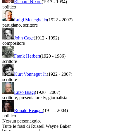
Richard Nixon
(1913
-
1994)
politico
Luigi Meneghello
(1922
-
2007)
partigiano
,
scrittore
John Cage
(1912
-
1992)
compositore
Frank Herbert
(1920
-
1986)
scrittore
Kurt Vonnegut Jr.
(1922
-
2007)
scrittore
Enzo Biagi
(1920
-
2007)
scrittore
,
presentatore tv
,
giornalista
Ronald Reagan
(1911
-
2004)
politico
Nessun personaggio.
Tutte le frasi di Russell Wayne Baker