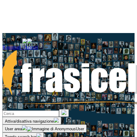
Seguici su
Registrati / Accedi
Attiva/disattiva navigazione
User area
Toggle search bar