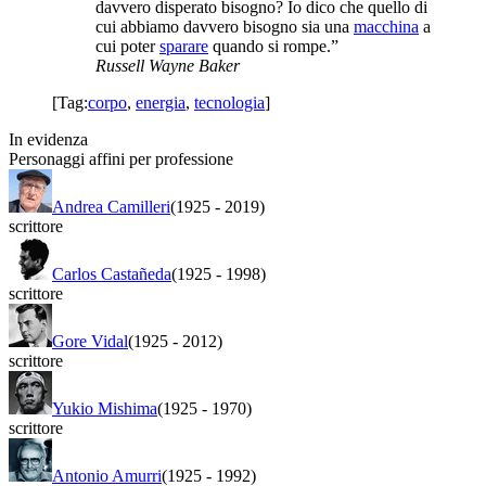
davvero disperato bisogno? Io dico che quello di
cui abbiamo davvero bisogno sia una
macchina
a
cui poter
sparare
quando si rompe.”
Russell Wayne Baker
[Tag:
corpo
,
energia
,
tecnologia
]
In evidenza
Personaggi affini per professione
Andrea Camilleri
(1925
-
2019)
scrittore
Carlos Castañeda
(1925
-
1998)
scrittore
Gore Vidal
(1925
-
2012)
scrittore
Yukio Mishima
(1925
-
1970)
scrittore
Antonio Amurri
(1925
-
1992)