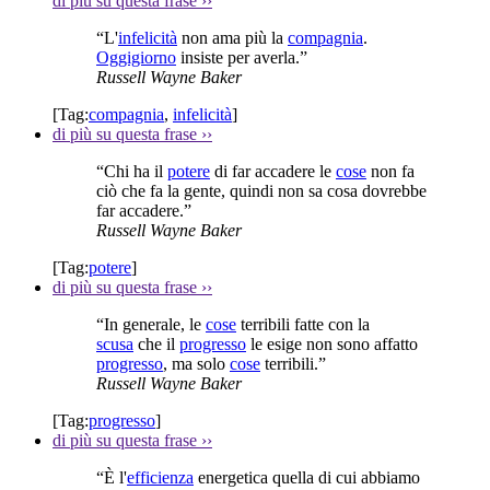
di più su questa frase
››
“L'
infelicità
non ama più la
compagnia
.
Oggigiorno
insiste per averla.”
Russell Wayne Baker
[Tag:
compagnia
,
infelicità
]
di più su questa frase
››
“Chi ha il
potere
di far accadere le
cose
non fa
ciò che fa la gente, quindi non sa cosa dovrebbe
far accadere.”
Russell Wayne Baker
[Tag:
potere
]
di più su questa frase
››
“In generale, le
cose
terribili fatte con la
scusa
che il
progresso
le esige non sono affatto
progresso
, ma solo
cose
terribili.”
Russell Wayne Baker
[Tag:
progresso
]
di più su questa frase
››
“È l'
efficienza
energetica quella di cui abbiamo