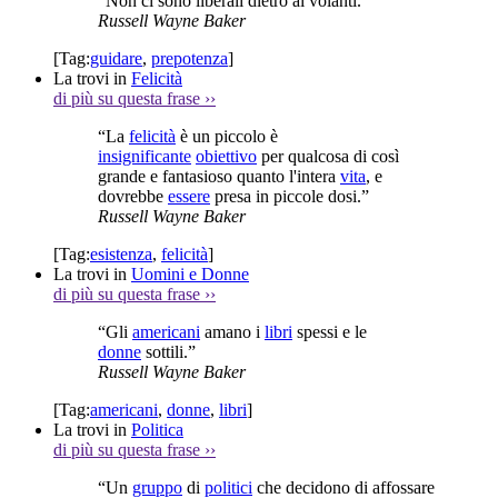
“Non ci sono liberali dietro ai volanti.”
Russell Wayne Baker
[Tag:
guidare
,
prepotenza
]
La trovi in
Felicità
di più su questa frase
››
“La
felicità
è un piccolo è
insignificante
obiettivo
per qualcosa di così
grande e fantasioso quanto l'intera
vita
, e
dovrebbe
essere
presa in piccole dosi.”
Russell Wayne Baker
[Tag:
esistenza
,
felicità
]
La trovi in
Uomini e Donne
di più su questa frase
››
“Gli
americani
amano i
libri
spessi e le
donne
sottili.”
Russell Wayne Baker
[Tag:
americani
,
donne
,
libri
]
La trovi in
Politica
di più su questa frase
››
“Un
gruppo
di
politici
che decidono di affossare