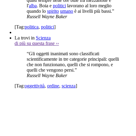
quasi sempre nelle ore buie fra mezzanotte e
l'
alba
. Boia e
politici
lavorano al loro meglio
quando lo
spirito
umano
è ai livelli più bassi.”
Russell Wayne Baker
[Tag:
politica
,
politici
]
La trovi in
Scienza
di più su questa frase
››
“Gli oggetti inanimati sono classificati
scientificamente in tre categorie principali: quelli
che non funzionano, quelli che si rompono, e
quelli che vengono persi.”
Russell Wayne Baker
[Tag:
oggettività
,
ordine
,
scienza
]