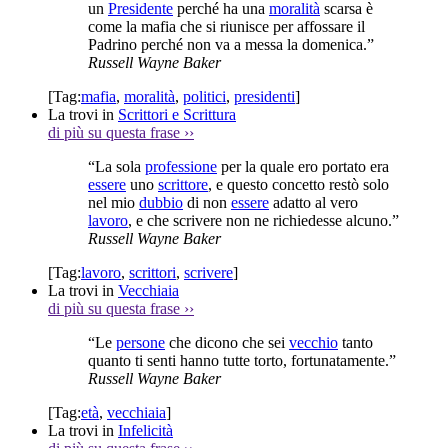
un
Presidente
perché ha una
moralità
scarsa è
come la mafia che si riunisce per affossare il
Padrino perché non va a messa la domenica.”
Russell Wayne Baker
[Tag:
mafia
,
moralità
,
politici
,
presidenti
]
La trovi in
Scrittori e Scrittura
di più su questa frase
››
“La sola
professione
per la quale ero portato era
essere
uno
scrittore
, e questo concetto restò solo
nel mio
dubbio
di non
essere
adatto al vero
lavoro
, e che scrivere non ne richiedesse alcuno.”
Russell Wayne Baker
[Tag:
lavoro
,
scrittori
,
scrivere
]
La trovi in
Vecchiaia
di più su questa frase
››
“Le
persone
che dicono che sei
vecchio
tanto
quanto ti senti hanno tutte torto, fortunatamente.”
Russell Wayne Baker
[Tag:
età
,
vecchiaia
]
La trovi in
Infelicità