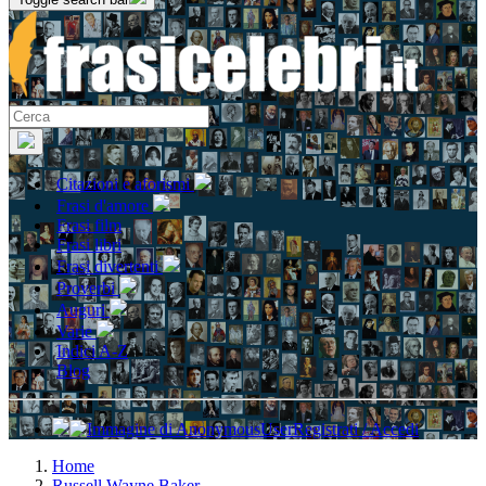
Citazioni e aforismi
Frasi d'amore
Frasi film
Frasi libri
Frasi divertenti
Proverbi
Auguri
Varie
Indici A-Z
Blog
Registrati / Accedi
Home
Russell Wayne Baker