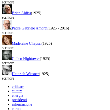
scrittore
Brian Aldiss
(1925)
scrittore
Padre Gabriele Amorth
(1925
-
2016)
scrittore
Madeleine Chapsal
(1925)
scrittore
Cullen Hightower
(1925)
scrittore
Heinrich Wiesner
(1925)
scrittore
criticare
cultura
energia
presidenti
informazione
corpo