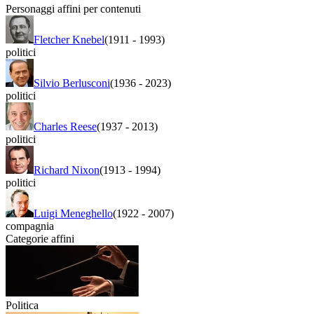
Personaggi affini per contenuti
Fletcher Knebel
(1911
-
1993)
politici
Silvio Berlusconi
(1936
-
2023)
politici
Charles Reese
(1937
-
2013)
politici
Richard Nixon
(1913
-
1994)
politici
Luigi Meneghello
(1922
-
2007)
compagnia
Categorie affini
Politica