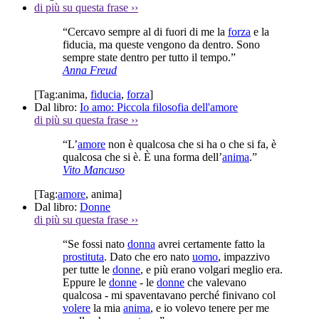
di più su questa frase
››
“Cercavo sempre al di fuori di me la
forza
e la
fiducia, ma queste vengono da dentro. Sono
sempre state dentro per tutto il tempo.”
Anna Freud
[Tag:
anima
,
fiducia
,
forza
]
Dal libro:
Io amo: Piccola filosofia dell'amore
di più su questa frase
››
“L’
amore
non è qualcosa che si ha o che si fa, è
qualcosa che si è. È una forma dell’
anima
.”
Vito Mancuso
[Tag:
amore
,
anima
]
Dal libro:
Donne
di più su questa frase
››
“Se fossi nato
donna
avrei certamente fatto la
prostituta
. Dato che ero nato
uomo
, impazzivo
per tutte le
donne
, e più erano volgari meglio era.
Eppure le
donne
- le
donne
che valevano
qualcosa - mi spaventavano perché finivano col
volere
la mia
anima
, e io volevo tenere per me