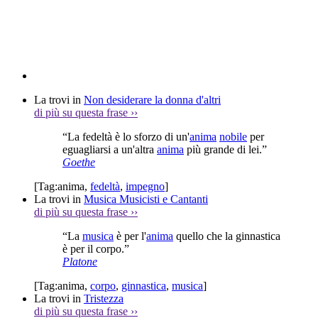
La trovi in
Non desiderare la donna d'altri
di più su questa frase
››
“La fedeltà è lo sforzo di un'
anima
nobile
per
eguagliarsi a un'altra
anima
più grande di lei.”
Goethe
[Tag:
anima
,
fedeltà
,
impegno
]
La trovi in
Musica Musicisti e Cantanti
di più su questa frase
››
“La
musica
è per l'
anima
quello che la ginnastica
è per il corpo.”
Platone
[Tag:
anima
,
corpo
,
ginnastica
,
musica
]
La trovi in
Tristezza
di più su questa frase
››