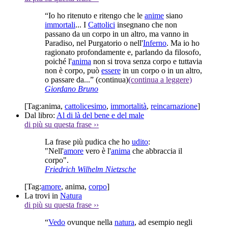
“Io ho ritenuto e ritengo che le
anime
siano
immortali
... I
Cattolici
insegnano che non
passano da un corpo in un altro, ma vanno in
Paradiso, nel Purgatorio o nell'
Inferno
. Ma io ho
ragionato profondamente e, parlando da filosofo,
poiché l'
anima
non si trova senza corpo e tuttavia
non è corpo, può
essere
in un corpo o in un altro,
o passare da...”
(continua)
(continua a leggere)
Giordano Bruno
[Tag:
anima
,
cattolicesimo
,
immortalità
,
reincarnazione
]
Dal libro:
Al di là del bene e del male
di più su questa frase
››
La frase più pudica che ho
udito
:
"Nell'
amore
vero è l'
anima
che abbraccia il
corpo".
Friedrich Wilhelm Nietzsche
[Tag:
amore
,
anima
,
corpo
]
La trovi in
Natura
di più su questa frase
››
“
Vedo
ovunque nella
natura
, ad esempio negli