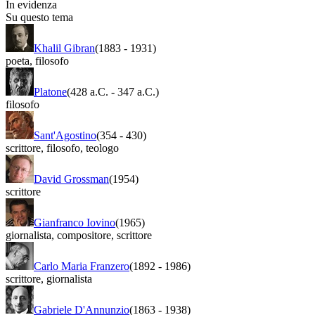
In evidenza
Su questo tema
Khalil Gibran
(1883
-
1931)
poeta
,
filosofo
Platone
(428 a.C.
-
347 a.C.)
filosofo
Sant'Agostino
(354
-
430)
scrittore
,
filosofo
,
teologo
David Grossman
(1954)
scrittore
Gianfranco Iovino
(1965)
giornalista
,
compositore
,
scrittore
Carlo Maria Franzero
(1892
-
1986)
scrittore
,
giornalista
Gabriele D'Annunzio
(1863
-
1938)