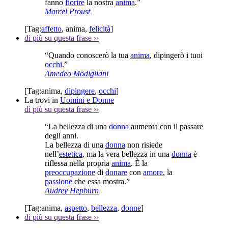
fanno
fiorire
la nostra
anima
.”
Marcel Proust
[Tag:
affetto
,
anima
,
felicità
]
di più su questa frase
››
“Quando conoscerò la tua
anima
, dipingerò i tuoi
occhi
.”
Amedeo Modigliani
[Tag:
anima
,
dipingere
,
occhi
]
La trovi in
Uomini e Donne
di più su questa frase
››
“La bellezza di una
donna
aumenta con il passare
degli anni.
La bellezza di una
donna
non risiede
nell’
estetica
, ma la vera bellezza in una
donna
è
riflessa nella propria
anima
. È la
preoccupazione
di
donare
con
amore
, la
passione
che essa mostra.”
Audrey Hepburn
[Tag:
anima
,
aspetto
,
bellezza
,
donne
]
di più su questa frase
››