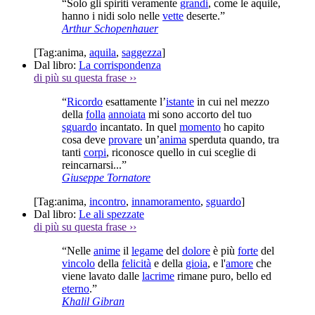
“Solo gli spiriti veramente
grandi
, come le aquile,
hanno i nidi solo nelle
vette
deserte.”
Arthur Schopenhauer
[Tag:
anima
,
aquila
,
saggezza
]
Dal libro:
La corrispondenza
di più su questa frase
››
“
Ricordo
esattamente l’
istante
in cui nel mezzo
della
folla
annoiata
mi sono accorto del tuo
sguardo
incantato. In quel
momento
ho capito
cosa deve
provare
un’
anima
sperduta quando, tra
tanti
corpi
, riconosce quello in cui sceglie di
reincarnarsi...”
Giuseppe Tornatore
[Tag:
anima
,
incontro
,
innamoramento
,
sguardo
]
Dal libro:
Le ali spezzate
di più su questa frase
››
“Nelle
anime
il
legame
del
dolore
è più
forte
del
vincolo
della
felicità
e della
gioia
, e l'
amore
che
viene lavato dalle
lacrime
rimane puro, bello ed
eterno
.”
Khalil Gibran