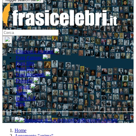
Citazioni e aforismi
Frasi d'amore
Frasi film
Frasi libri
Frasi divertenti
Proverbi
Auguri
Varie
Indici A-Z
Blog
Registrati / Accedi
Home
Argomento "anima"