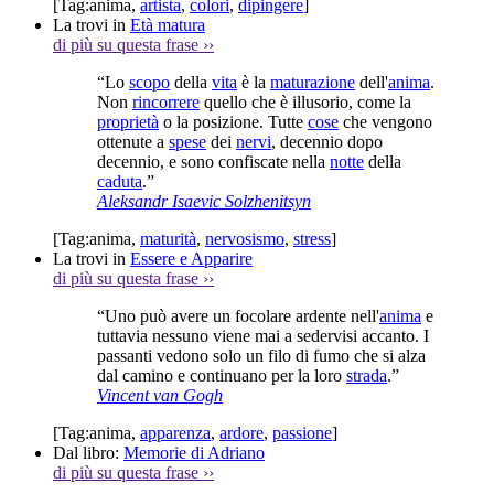
[Tag:
anima
,
artista
,
colori
,
dipingere
]
La trovi in
Età matura
di più su questa frase
››
“Lo
scopo
della
vita
è la
maturazione
dell'
anima
.
Non
rincorrere
quello che è illusorio, come la
proprietà
o la posizione. Tutte
cose
che vengono
ottenute a
spese
dei
nervi
, decennio dopo
decennio, e sono confiscate nella
notte
della
caduta
.”
Aleksandr Isaevic Solzhenitsyn
[Tag:
anima
,
maturità
,
nervosismo
,
stress
]
La trovi in
Essere e Apparire
di più su questa frase
››
“Uno può avere un focolare ardente nell'
anima
e
tuttavia nessuno viene mai a sedervisi accanto. I
passanti vedono solo un filo di fumo che si alza
dal camino e continuano per la loro
strada
.”
Vincent van Gogh
[Tag:
anima
,
apparenza
,
ardore
,
passione
]
Dal libro:
Memorie di Adriano
di più su questa frase
››