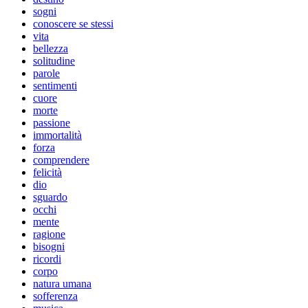
sogni
conoscere se stessi
vita
bellezza
solitudine
parole
sentimenti
cuore
morte
passione
immortalità
forza
comprendere
felicità
dio
sguardo
occhi
mente
ragione
bisogni
ricordi
corpo
natura umana
sofferenza