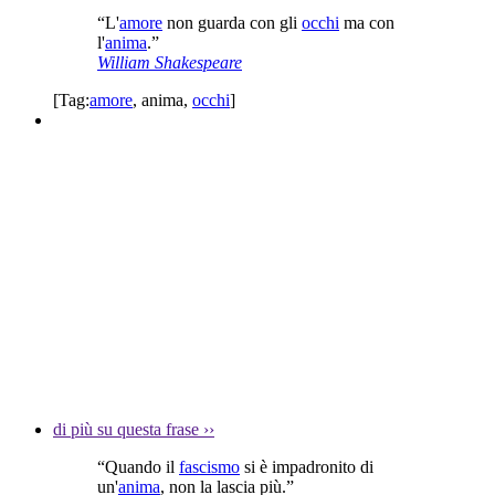
“L'
amore
non guarda con gli
occhi
ma con
l'
anima
.”
William Shakespeare
[Tag:
amore
,
anima
,
occhi
]
di più su questa frase
››
“Quando il
fascismo
si è impadronito di
un'
anima
, non la lascia più.”