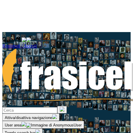
Seguici su
Registrati / Accedi
Attiva/disattiva navigazione
User area
Toggle search bar