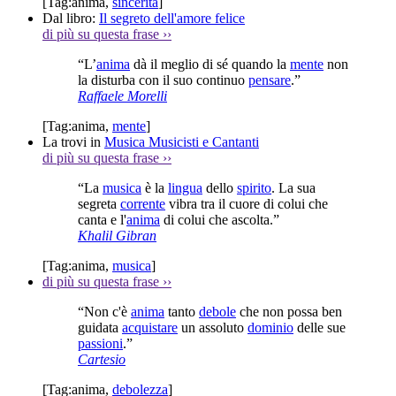
[Tag:
anima
,
sincerità
]
Dal libro:
Il segreto dell'amore felice
di più su questa frase
››
“L’
anima
dà il meglio di sé quando la
mente
non
la disturba con il suo continuo
pensare
.”
Raffaele Morelli
[Tag:
anima
,
mente
]
La trovi in
Musica Musicisti e Cantanti
di più su questa frase
››
“La
musica
è la
lingua
dello
spirito
. La sua
segreta
corrente
vibra tra il cuore di colui che
canta e l'
anima
di colui che ascolta.”
Khalil Gibran
[Tag:
anima
,
musica
]
di più su questa frase
››
“Non c'è
anima
tanto
debole
che non possa ben
guidata
acquistare
un assoluto
dominio
delle sue
passioni
.”
Cartesio
[Tag:
anima
,
debolezza
]