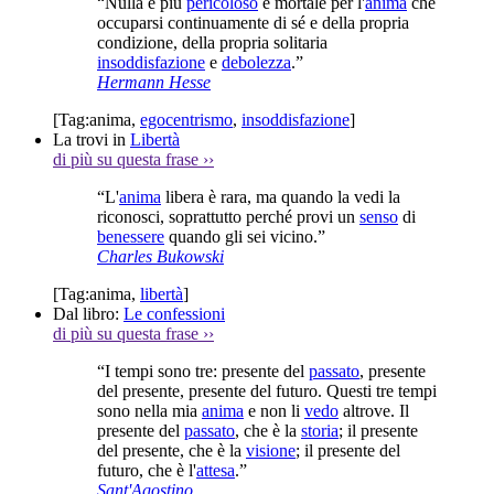
“Nulla è più
pericoloso
e mortale per l'
anima
che
occuparsi continuamente di sé e della propria
condizione, della propria solitaria
insoddisfazione
e
debolezza
.”
Hermann Hesse
[Tag:
anima
,
egocentrismo
,
insoddisfazione
]
La trovi in
Libertà
di più su questa frase
››
“L'
anima
libera è rara, ma quando la vedi la
riconosci, soprattutto perché provi un
senso
di
benessere
quando gli sei vicino.”
Charles Bukowski
[Tag:
anima
,
libertà
]
Dal libro:
Le confessioni
di più su questa frase
››
“I tempi sono tre: presente del
passato
, presente
del presente, presente del futuro. Questi tre tempi
sono nella mia
anima
e non li
vedo
altrove. Il
presente del
passato
, che è la
storia
; il presente
del presente, che è la
visione
; il presente del
futuro, che è l'
attesa
.”
Sant'Agostino