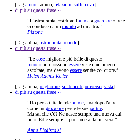
[Tag:
amore
,
anima
,
relazioni
,
sofferenza
]
di più su questa frase
››
“L'astronomia costringe l'
anima
a
guardare
oltre e
ci conduce da un
mondo
ad un altro.”
Platone
[Tag:
anima
,
astronomia
,
mondo
]
di più su questa frase
››
“Le
cose
migliori e più belle di questo
mondo
non possono
essere
viste e nemmeno
ascoltate, ma devono
essere
sentite col cuore.”
Helen Adams Keller
[Tag:
anima
,
migliorare
,
sentimenti
,
universo
,
vista
]
di più su questa frase
››
“Ho perso tutte le mie
anime
, una dopo l'altra
come un
giocatore
perde le sue
partite
.
Ma sai che c'è? Ne nasce sempre una nuova dal
buio. Ed è sempre la più sincera, la più vera.”
Anna Piediscalzi