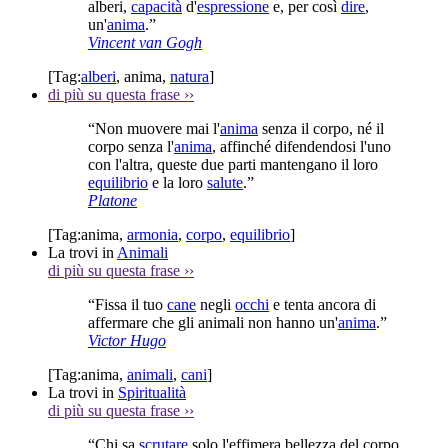
alberi,
capacità
d'
espressione
e, per così
dire
,
un'
anima
.”
Vincent van Gogh
[Tag:
alberi
,
anima
,
natura
]
di più su questa frase
››
“Non muovere mai l'
anima
senza il corpo, né il
corpo senza l'
anima
, affinché difendendosi l'uno
con l'altra, queste due parti mantengano il loro
equilibrio
e la loro
salute
.”
Platone
[Tag:
anima
,
armonia
,
corpo
,
equilibrio
]
La trovi in
Animali
di più su questa frase
››
“Fissa il tuo
cane
negli
occhi
e tenta ancora di
affermare che gli animali non hanno un'
anima
.”
Victor Hugo
[Tag:
anima
,
animali
,
cani
]
La trovi in
Spiritualità
di più su questa frase
››
“Chi sa
scrutare
solo l'effimera bellezza del corpo