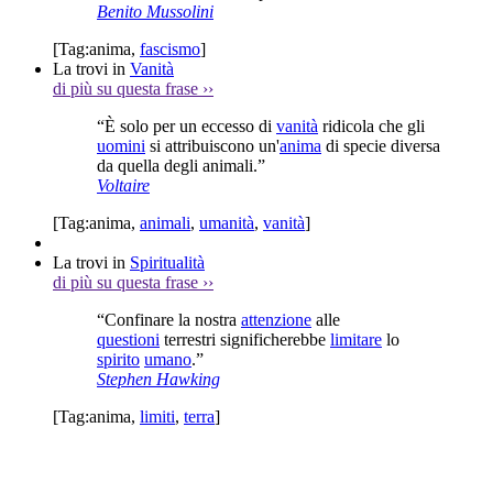
Benito Mussolini
[Tag:
anima
,
fascismo
]
La trovi in
Vanità
di più su questa frase
››
“È solo per un eccesso di
vanità
ridicola che gli
uomini
si attribuiscono un'
anima
di specie diversa
da quella degli animali.”
Voltaire
[Tag:
anima
,
animali
,
umanità
,
vanità
]
La trovi in
Spiritualità
di più su questa frase
››
“Confinare la nostra
attenzione
alle
questioni
terrestri significherebbe
limitare
lo
spirito
umano
.”
Stephen Hawking
[Tag:
anima
,
limiti
,
terra
]