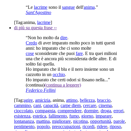
“Le
lacrime
sono il
sangue
dell'
anima
.”
Sant'Agostino
[Tag:
anima
,
lacrime
]
di più su questa frase
››
“Non ho molto da
dire
.
Credo
di aver imparato molto poco in tutti questi
anni: ho imparato che ci sono molte
cose
sconsiderate che puoi
fare
. E tra quei milioni
una che è ancora più sconsiderata delle altre. E di
solito fai quella.
Ho imparato che il blu e il nero insieme sono un
cazzotto in un
occhio
.
Ho imparato che certi odori si fissano nella...”
(continua)
(continua a leggere)
Federico Fellini
[Tag:
agire
,
amicizia
,
anima
,
attimo
,
bellezza
,
braccio
,
cammino
,
cani
,
capacità
,
carpe diem
,
cercare
,
cinema
,
cioccolato
,
compagnia
,
comprendere
,
dormire
,
droga
,
errori
,
esistenza
,
estetica
,
fallimento
,
fumo
,
giorno
,
imparare
,
lontananza
,
mattina
,
migliorare
,
nicotina
,
opportunità
,
parole
,
pentimento
,
popolo
,
preoccupazioni
,
ricordi
,
ridere
,
riposo
,