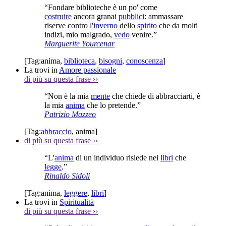
“Fondare biblioteche è un po' come
costruire
ancora granai
pubblici
: ammassare
riserve contro l'
inverno
dello
spirito
che da molti
indizi, mio malgrado,
vedo
venire.”
Marguerite Yourcenar
[Tag:
anima
,
biblioteca
,
bisogni
,
conoscenza
]
La trovi in
Amore passionale
di più su questa frase
››
“Non è la mia
mente
che chiede di abbracciarti, è
la mia
anima
che lo pretende.”
Patrizio Mazzeo
[Tag:
abbraccio
,
anima
]
di più su questa frase
››
“L'
anima
di un individuo risiede nei
libri
che
legge
.”
Rinaldo Sidoli
[Tag:
anima
,
leggere
,
libri
]
La trovi in
Spiritualità
di più su questa frase
››