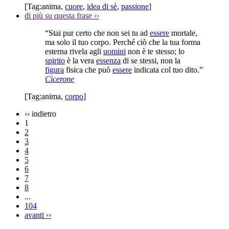
[Tag:
anima
,
cuore
,
idea di sè
,
passione
]
di più su questa frase
››
“Stai pur certo che non sei tu ad
essere
mortale,
ma solo il tuo corpo. Perché ciò che la tua forma
esterna rivela agli
uomini
non è te stesso; lo
spirito
è la vera
essenza
di se stessi, non la
figura
fisica che può
essere
indicata col tuo dito.”
Cicerone
[Tag:
anima
,
corpo
]
‹‹
indietro
1
2
3
4
5
6
7
8
...
104
avanti
››