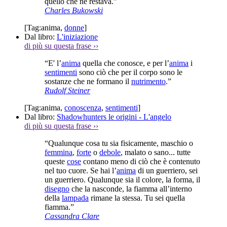
quello che ne restava.”
Charles Bukowski
[Tag:
anima
,
donne
]
Dal libro:
L'iniziazione
di più su questa frase
››
“E' l’
anima
quella che conosce, e per l’
anima
i
sentimenti
sono ciò che per il corpo sono le
sostanze che ne formano il
nutrimento
.”
Rudolf Steiner
[Tag:
anima
,
conoscenza
,
sentimenti
]
Dal libro:
Shadowhunters le origini - L'angelo
di più su questa frase
››
“Qualunque cosa tu sia fisicamente, maschio o
femmina
,
forte
o
debole
, malato o sano... tutte
queste
cose
contano meno di ciò che è contenuto
nel tuo cuore. Se hai l’
anima
di un guerriero, sei
un guerriero. Qualunque sia il colore, la forma, il
disegno
che la nasconde, la fiamma all’interno
della
lampada
rimane la stessa. Tu sei quella
fiamma.”
Cassandra Clare