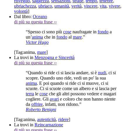
risveglio
,
saggezza
,
sensazioni
,
strade
,
tempo
,
tenebre
,
ubriachezza
,
ubriaco
,
umanità
,
verità
,
vincere
,
vita
,
vivere
,
volontà
]
Dal libro:
Oceano
di più su questa frase
››
“Spesso ci sono più
cose
naufragate in
fondo
a
un’
anima
che in
fondo
al
mare
.”
Victor Hugo
[Tag:
anima
,
mare
]
La trovi in
Menzogna e Sincerità
di più su questa frase
››
“Quando si ride ci si lascia andare, si è
nudi
, ci si
scopre. Quando uno ride, vedi un po' la sua
anima
. E poi quando si ride ci si muove, ci si
scuote. Ci si scuote come un albero e si lascia per
terra
le
cose
che gli altri possono vedere e magari
cogliere. Gli
avari
e coloro che non hanno niente
da
offrire
, infatti, non ridono.”
Roberto Benigni
[Tag:
anima
,
autenticità
,
ridere
]
La trovi in
Reincarnazione
di più su questa frase
››