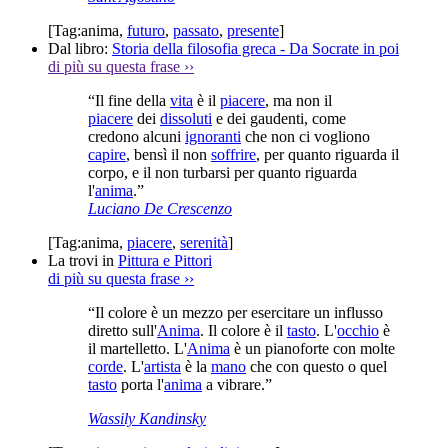
[Tag:
anima
,
futuro
,
passato
,
presente
]
Dal libro:
Storia della filosofia greca - Da Socrate in poi
di più su questa frase
››
“Il fine della
vita
è il
piacere
, ma non il
piacere
dei
dissoluti
e dei gaudenti, come
credono alcuni
ignoranti
che non ci vogliono
capire
, bensì il non
soffrire
, per quanto riguarda il
corpo, e il non turbarsi per quanto riguarda
l'
anima
.”
Luciano De Crescenzo
[Tag:
anima
,
piacere
,
serenità
]
La trovi in
Pittura e Pittori
di più su questa frase
››
“Il colore è un mezzo per esercitare un influsso
diretto sull'
Anima
. Il colore è il
tasto
. L'
occhio
è
il martelletto. L'
Anima
è un pianoforte con molte
corde
. L'
artista
è la
mano
che con questo o quel
tasto
porta l'
anima
a vibrare.”
Wassily Kandinsky