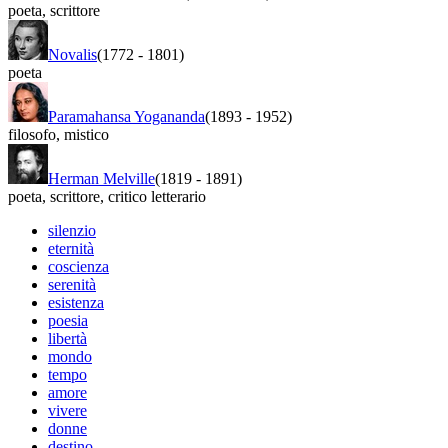
poeta
,
scrittore
Novalis
(1772
-
1801)
poeta
Paramahansa Yogananda
(1893
-
1952)
filosofo
,
mistico
Herman Melville
(1819
-
1891)
poeta
,
scrittore
,
critico letterario
silenzio
eternità
coscienza
serenità
esistenza
poesia
libertà
mondo
tempo
amore
vivere
donne
destino