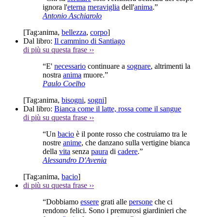
ignora l'
eterna
meraviglia
dell'
anima
.”
Antonio Aschiarolo
[Tag:
anima
,
bellezza
,
corpo
]
Dal libro:
Il cammino di Santiago
di più su questa frase
››
“E'
necessario
continuare a
sognare
, altrimenti la
nostra
anima
muore.”
Paulo Coelho
[Tag:
anima
,
bisogni
,
sogni
]
Dal libro:
Bianca come il latte, rossa come il sangue
di più su questa frase
››
“Un
bacio
è il ponte rosso che costruiamo tra le
nostre
anime
, che danzano sulla vertigine bianca
della
vita
senza
paura
di
cadere
.”
Alessandro D'Avenia
[Tag:
anima
,
bacio
]
di più su questa frase
››
“Dobbiamo
essere
grati alle
persone
che ci
rendono felici. Sono i premurosi giardinieri che