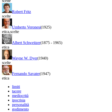
scelte
Robert Fritz
scelte
Umberto Veronesi
(1925)
etica
,
scelte
Albert Schweitzer
(1875
-
1965)
etica
Wayne W. Dyer
(1940)
scelte
Fernando Savater
(1947)
etica
limiti
tacere
mediocrità
ipocrisia
personalità
godimento