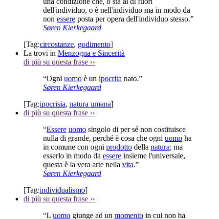
una condizione che, o sta al di fuori
dell'individuo, o è nell'individuo ma in modo da
non
essere
posta per opera dell'individuo stesso.”
Søren Kierkegaard
[Tag:
circostanze
,
godimento
]
La trovi in
Menzogna e Sincerità
di più su questa frase
››
“Ogni
uomo
è un
ipocrita
nato.”
Søren Kierkegaard
[Tag:
ipocrisia
,
natura umana
]
di più su questa frase
››
“
Essere
uomo
singolo di per sé non costituisce
nulla di grande, perché è cosa che ogni
uomo
ha
in comune con ogni
prodotto
della
natura
; ma
esserlo in modo da
essere
insieme l'universale,
questa è la vera arte nella
vita
.”
Søren Kierkegaard
[Tag:
individualismo
]
di più su questa frase
››
“L'
uomo
giunge ad un
momento
in cui non ha