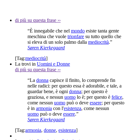
di più su questa frase
››
“È innegabile che nel
mondo
esiste tanta gente
meschina che vuole
trionfare
su tutto quello che
si eleva di un solo palmo dalla
mediocrità
.”
Søren Kierkegaard
[Tag:
mediocrità
]
La trovi in
Uomini e Donne
di più su questa frase
››
“La
donna
capisce il finito, lo comprende fin
nelle radici: per questo essa è adorabile, e tale, a
guardar bene, è ogni
donna
; per questo è
graziosa, e nessun
uomo
lo è; per questo è
felice
,
come nessun
uomo
può o deve
essere
; per questo
è in
armonia
con l'
esistenza
, come nessun
uomo
può o deve
essere
.”
Søren Kierkegaard
[Tag:
armonia
,
donne
,
esistenza
]