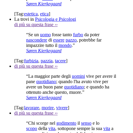
Søren Kierkegaard
[Tag:
estetica
,
etica
]
La trovi in
Psicologia e Psicologi
di più su questa frase
››
“Se un
uomo
fosse tanto
furbo
da poter
nascondere
di
essere
pazzo
, potrebbe far
impazzire tutto il
mondo
.”
Søren Kierkegaard
[Tag:
furbizia
,
pazzia
,
tacere
]
di più su questa frase
››
“La maggior parte degli
uomini
vive per avere il
pane
quotidiano
; quando l'ha avuto vive per
avere un buon pane
quotidiano
; e quando ha
ottenuto anche questo, muore.”
Søren Kierkegaard
[Tag:
lavorare
,
morire
,
vivere
]
di più su questa frase
››
“Chi scorge nel
godimento
il
senso
e lo
scopo
della
vita
, sottopone sempre la sua
vita
a