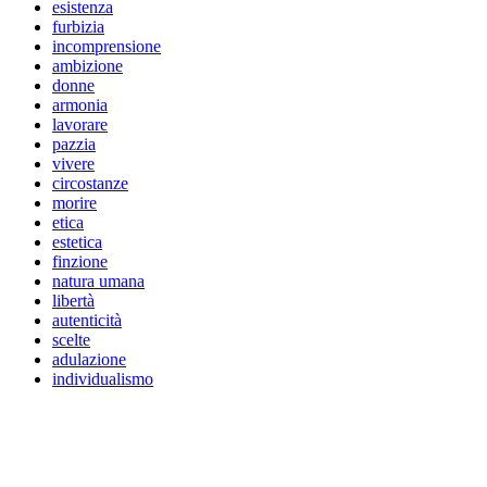
esistenza
furbizia
incomprensione
ambizione
donne
armonia
lavorare
pazzia
vivere
circostanze
morire
etica
estetica
finzione
natura umana
libertà
autenticità
scelte
adulazione
individualismo