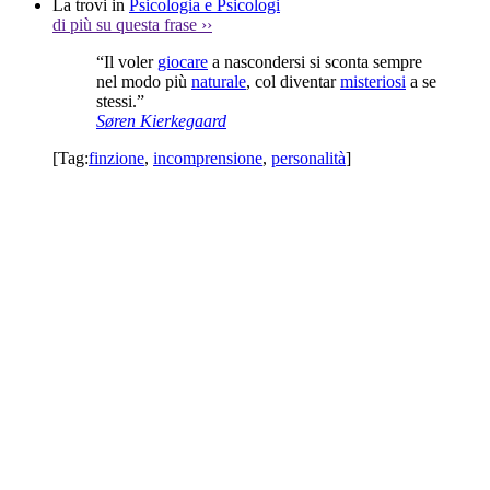
La trovi in
Psicologia e Psicologi
di più su questa frase
››
“Il voler
giocare
a nascondersi si sconta sempre
nel modo più
naturale
, col diventar
misteriosi
a se
stessi.”
Søren Kierkegaard
[Tag:
finzione
,
incomprensione
,
personalità
]