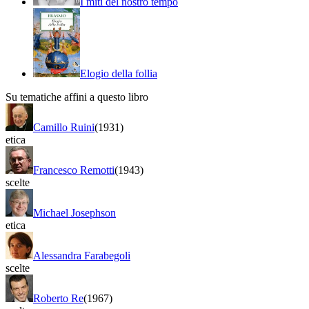
I miti del nostro tempo
Elogio della follia
Su tematiche affini a questo libro
Camillo Ruini
(1931)
etica
Francesco Remotti
(1943)
scelte
Michael Josephson
etica
Alessandra Farabegoli
scelte
Roberto Re
(1967)