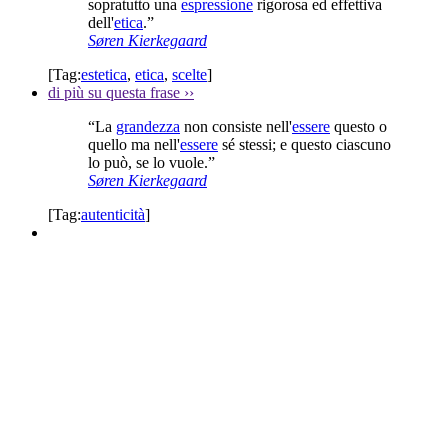
sopratutto una
espressione
rigorosa ed effettiva
dell'
etica
.”
Søren Kierkegaard
[Tag:
estetica
,
etica
,
scelte
]
di più su questa frase
››
“La
grandezza
non consiste nell'
essere
questo o
quello ma nell'
essere
sé stessi; e questo ciascuno
lo può, se lo vuole.”
Søren Kierkegaard
[Tag:
autenticità
]