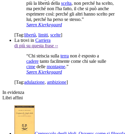
più la libertà della
scelta
, non perché ha scelto,
ma perché non l'ha fatto, il che si può anche
esprimere così: perché gli altri hanno scelto per
lui, perché ha perso se stesso.”
Søren Kierkegaard
[Tag:
libertà
,
limiti
,
scelte
]
La trovi in
Carriera
di più su questa frase
››
“Chi striscia sulla
terra
non è esposto a
cadere
tanto facilmente come chi sale sulle
cime
delle
montagne
.”
Søren Kierkegaard
[Tag:
adulazione
,
ambizione
]
In evidenza
Libri affini
Crepuscolo degli idoli. Ovvero: come si filosofa