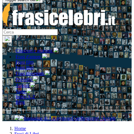
Citazioni e aforismi
Frasi d'amore
Frasi film
Frasi libri
Frasi divertenti
Proverbi
Auguri
Varie
Indici A-Z
Blog
Registrati / Accedi
Home
Frasi di Libri