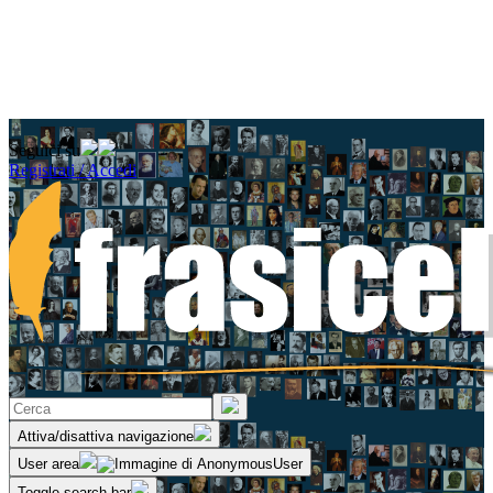
Seguici su
Registrati / Accedi
Attiva/disattiva navigazione
User area
Toggle search bar