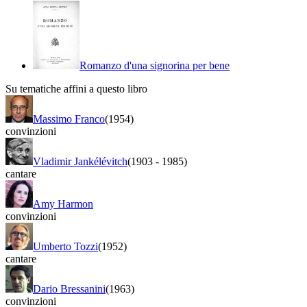
Romanzo d'una signorina per bene
Su tematiche affini a questo libro
Massimo Franco
(1954)
convinzioni
Vladimir Jankélévitch
(1903
-
1985)
cantare
Amy Harmon
convinzioni
Umberto Tozzi
(1952)
cantare
Dario Bressanini
(1963)
convinzioni