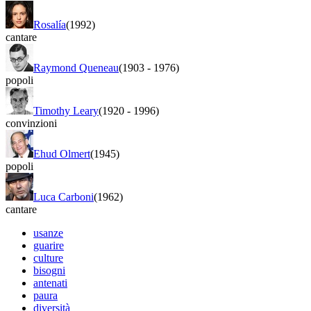
Rosalía
(1992)
cantare
Raymond Queneau
(1903
-
1976)
popoli
Timothy Leary
(1920
-
1996)
convinzioni
Ehud Olmert
(1945)
popoli
Luca Carboni
(1962)
cantare
usanze
guarire
culture
bisogni
antenati
paura
diversità