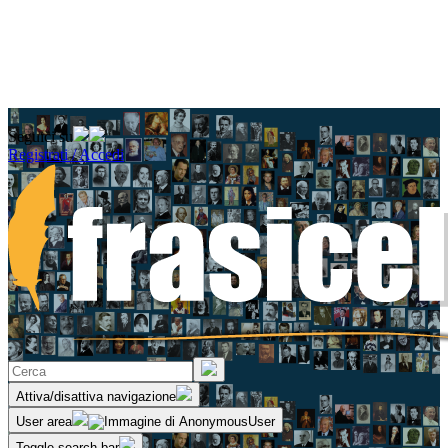
Seguici su
Registrati / Accedi
Attiva/disattiva navigazione
User area
Toggle search bar