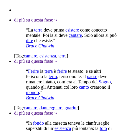
di più su questa frase
››
“La
terra
deve prima
esistere
come concetto
mentale. Poi la si deve
cantare
. Solo allora si può
dire
che esiste.”
Bruce Chatwin
[Tag:
cantare
,
esistenza
,
terra
]
di più su questa frase
››
“
Ferire
la
terra
è
ferire
te stesso, e se altri
feriscono la
terra
, feriscono te. Il
paese
deve
rimanere intatto, com’era al Tempo del
Sogno
,
quando gli Antenati col loro
canto
crearono il
mondo
.”
Bruce Chatwin
[Tag:
cantare
,
danneggiare
,
guarire
]
di più su questa frase
››
“In
fondo
alla cassetta teneva le cianfrusaglie
superstiti di un’
esistenza
più lontana: la
foto
di