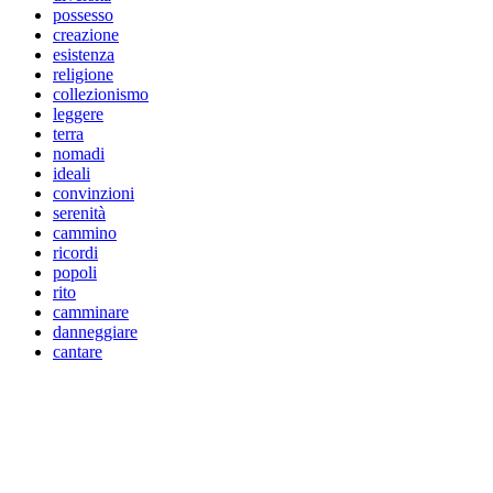
possesso
creazione
esistenza
religione
collezionismo
leggere
terra
nomadi
ideali
convinzioni
serenità
cammino
ricordi
popoli
rito
camminare
danneggiare
cantare