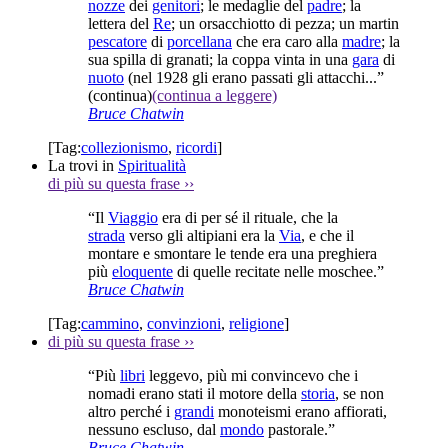
nozze
dei
genitori
; le medaglie del
padre
; la
lettera del
Re
; un orsacchiotto di pezza; un martin
pescatore
di
porcellana
che era caro alla
madre
; la
sua spilla di granati; la coppa vinta in una
gara
di
nuoto
(nel 1928 gli erano passati gli attacchi...”
(continua)
(continua a leggere)
Bruce Chatwin
[Tag:
collezionismo
,
ricordi
]
La trovi in
Spiritualità
di più su questa frase
››
“Il
Viaggio
era di per sé il rituale, che la
strada
verso gli altipiani era la
Via
, e che il
montare e smontare le tende era una preghiera
più
eloquente
di quelle recitate nelle moschee.”
Bruce Chatwin
[Tag:
cammino
,
convinzioni
,
religione
]
di più su questa frase
››
“Più
libri
leggevo, più mi convincevo che i
nomadi erano stati il motore della
storia
, se non
altro perché i
grandi
monoteismi erano affiorati,
nessuno escluso, dal
mondo
pastorale.”
Bruce Chatwin