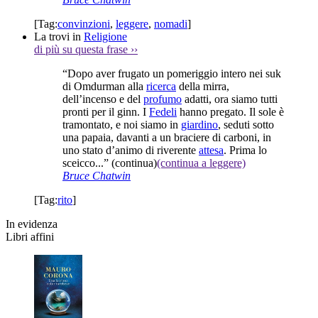
[Tag:
convinzioni
,
leggere
,
nomadi
]
La trovi in
Religione
di più su questa frase
››
“Dopo aver frugato un pomeriggio intero nei suk
di Omdurman alla
ricerca
della mirra,
dell’incenso e del
profumo
adatti, ora siamo tutti
pronti per il ginn. I
Fedeli
hanno pregato. Il sole è
tramontato, e noi siamo in
giardino
, seduti sotto
una papaia, davanti a un braciere di carboni, in
uno stato d’animo di riverente
attesa
. Prima lo
sceicco...”
(continua)
(continua a leggere)
Bruce Chatwin
[Tag:
rito
]
In evidenza
Libri affini