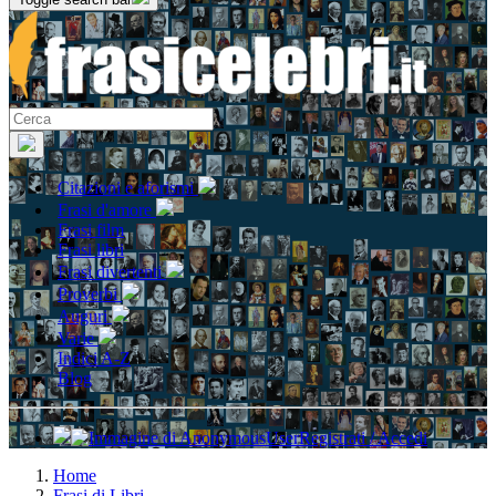
Citazioni e aforismi
Frasi d'amore
Frasi film
Frasi libri
Frasi divertenti
Proverbi
Auguri
Varie
Indici A-Z
Blog
Registrati / Accedi
Home
Frasi di Libri