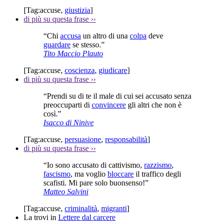
[Tag:
accuse
,
giustizia
]
di più su questa frase
››
“Chi
accusa
un altro di una
colpa
deve
guardare
se stesso.”
Tito Maccio Plauto
[Tag:
accuse
,
coscienza
,
giudicare
]
di più su questa frase
››
“Prendi su di te il male di cui sei accusato senza
preoccuparti di
convincere
gli altri che non è
così.”
Isacco di Ninive
[Tag:
accuse
,
persuasione
,
responsabilità
]
di più su questa frase
››
“Io sono accusato di cattivismo,
razzismo
,
fascismo
, ma voglio
bloccare
il traffico degli
scafisti. Mi pare solo buonsenso!”
Matteo Salvini
[Tag:
accuse
,
criminalità
,
migranti
]
La trovi in
Lettere dal carcere