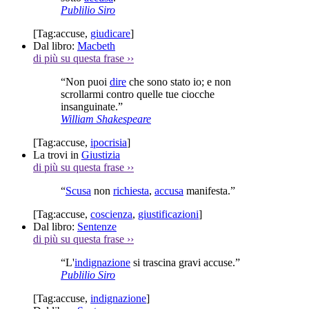
Publilio Siro
[Tag:
accuse
,
giudicare
]
Dal libro:
Macbeth
di più su questa frase
››
“Non puoi
dire
che sono stato io; e non
scrollarmi contro quelle tue ciocche
insanguinate.”
William Shakespeare
[Tag:
accuse
,
ipocrisia
]
La trovi in
Giustizia
di più su questa frase
››
“
Scusa
non
richiesta
,
accusa
manifesta.”
[Tag:
accuse
,
coscienza
,
giustificazioni
]
Dal libro:
Sentenze
di più su questa frase
››
“L'
indignazione
si trascina gravi accuse.”
Publilio Siro
[Tag:
accuse
,
indignazione
]