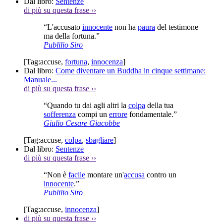
Dal libro:
Sentenze
di più su questa frase
››
“L'accusato
innocente
non ha
paura
del testimone
ma della fortuna.”
Publilio Siro
[Tag:
accuse
,
fortuna
,
innocenza
]
Dal libro:
Come diventare un Buddha in cinque settimane:
Manuale...
di più su questa frase
››
“Quando tu dai agli altri la
colpa
della tua
sofferenza
compi un
errore
fondamentale.”
Giulio Cesare Giacobbe
[Tag:
accuse
,
colpa
,
sbagliare
]
Dal libro:
Sentenze
di più su questa frase
››
“Non è
facile
montare un'
accusa
contro un
innocente
.”
Publilio Siro
[Tag:
accuse
,
innocenza
]
di più su questa frase
››