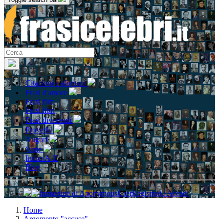
Citazioni e aforismi
Frasi d'amore
Frasi film
Frasi libri
Frasi divertenti
Proverbi
Auguri
Varie
Indici A-Z
Blog
Registrati / Accedi
Home
Argomento "accuse"