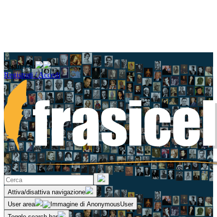
Seguici su
Registrati / Accedi
Attiva/disattiva navigazione
User area
Toggle search bar