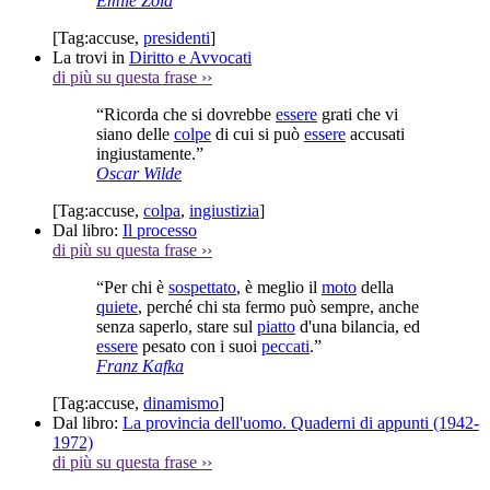
Émile Zola
[Tag:
accuse
,
presidenti
]
La trovi in
Diritto e Avvocati
di più su questa frase
››
“Ricorda che si dovrebbe
essere
grati che vi
siano delle
colpe
di cui si può
essere
accusati
ingiustamente.”
Oscar Wilde
[Tag:
accuse
,
colpa
,
ingiustizia
]
Dal libro:
Il processo
di più su questa frase
››
“Per chi è
sospettato
, è meglio il
moto
della
quiete
, perché chi sta fermo può sempre, anche
senza saperlo, stare sul
piatto
d'una bilancia, ed
essere
pesato con i suoi
peccati
.”
Franz Kafka
[Tag:
accuse
,
dinamismo
]
Dal libro:
La provincia dell'uomo. Quaderni di appunti (1942-
1972)
di più su questa frase
››