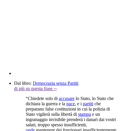
Dal libro:
Democrazia senza Partiti
di più su questa frase
››
“Chiedete solo di
accusare
lo Stato, lo Stato che
dichiara la guerra e la
pace
, e i
partiti
che
preparano false costituzioni in cui la polizia di
Stato vigilerà sulla libertà di
stampa
e un
ingranaggio invisibile prenderà i danari dai vostri
salari, troppo spesso insufficienti,
onde
mantenere dei funzionari insufficientemente