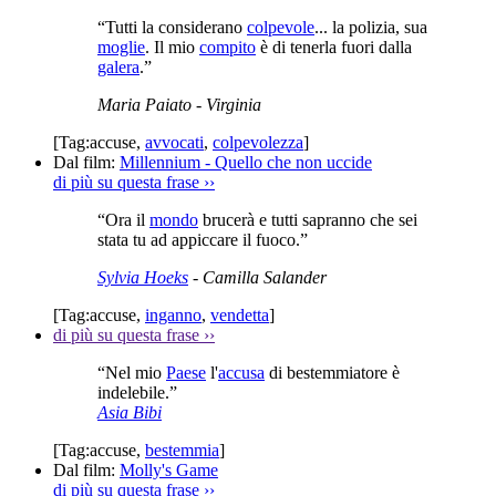
“Tutti la considerano
colpevole
... la polizia, sua
moglie
. Il mio
compito
è di tenerla fuori dalla
galera
.”
Maria Paiato
- Virginia
[Tag:
accuse
,
avvocati
,
colpevolezza
]
Dal film:
Millennium - Quello che non uccide
di più su questa frase
››
“Ora il
mondo
brucerà e tutti sapranno che sei
stata tu ad appiccare il fuoco.”
Sylvia Hoeks
- Camilla Salander
[Tag:
accuse
,
inganno
,
vendetta
]
di più su questa frase
››
“Nel mio
Paese
l'
accusa
di bestemmiatore è
indelebile.”
Asia Bibi
[Tag:
accuse
,
bestemmia
]
Dal film:
Molly's Game
di più su questa frase
››