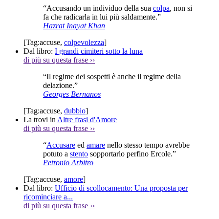
“Accusando un individuo della sua
colpa
, non si
fa che radicarla in lui più saldamente.”
Hazrat Inayat Khan
[Tag:
accuse
,
colpevolezza
]
Dal libro:
I grandi cimiteri sotto la luna
di più su questa frase
››
“Il regime dei sospetti è anche il regime della
delazione.”
Georges Bernanos
[Tag:
accuse
,
dubbio
]
La trovi in
Altre frasi d'Amore
di più su questa frase
››
“
Accusare
ed
amare
nello stesso tempo avrebbe
potuto a
stento
sopportarlo perfino Ercole.”
Petronio Arbitro
[Tag:
accuse
,
amore
]
Dal libro:
Ufficio di scollocamento: Una proposta per
ricominciare a...
di più su questa frase
››