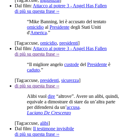
[Tag:
accuse
,
ingiustizia
]
Dal film:
Attacco al potere 3 - Angel Has Fallen
di più su questa frase
››
“Mike Banning, lei è accusato del tentato
omicidio
al
Presidente
degli Stati Uniti
d'
America
.”
[Tag:
accuse
,
omicidio
,
presidenti
]
Dal film:
Attacco al potere 3 - Angel Has Fallen
di più su questa frase
››
“Il migliore angelo
custode
del
Presidente
è
caduto
.”
[Tag:
accuse
,
presidenti
,
sicurezza
]
di più su questa frase
››
Alibi vuol
dire
“altrove”. Avere un alibi, quindi,
equivale a dimostrare di stare da un’altra parte
per difendersi da un’
accusa
.
Luciano De Crescenzo
[Tag:
accuse
,
alibi
]
Dal film:
Il testimone invisibile
di più su questa frase
››