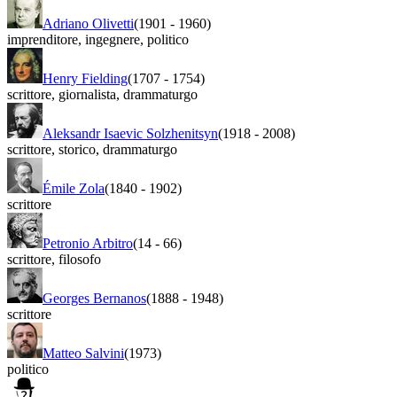
Adriano Olivetti
(1901
-
1960)
imprenditore
,
ingegnere
,
politico
Henry Fielding
(1707
-
1754)
scrittore
,
giornalista
,
drammaturgo
Aleksandr Isaevic Solzhenitsyn
(1918
-
2008)
scrittore
,
storico
,
drammaturgo
Émile Zola
(1840
-
1902)
scrittore
Petronio Arbitro
(14
-
66)
scrittore
,
filosofo
Georges Bernanos
(1888
-
1948)
scrittore
Matteo Salvini
(1973)
politico