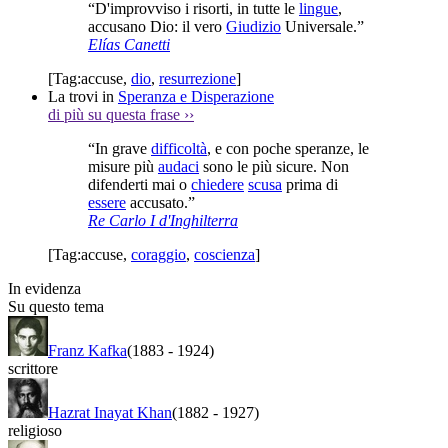
“D'improvviso i risorti, in tutte le
lingue
,
accusano Dio: il vero
Giudizio
Universale.”
Elías Canetti
[Tag:
accuse
,
dio
,
resurrezione
]
La trovi in
Speranza e Disperazione
di più su questa frase
››
“In grave
difficoltà
, e con poche speranze, le
misure più
audaci
sono le più sicure. Non
difenderti mai o
chiedere
scusa
prima di
essere
accusato.”
Re Carlo I d'Inghilterra
[Tag:
accuse
,
coraggio
,
coscienza
]
In evidenza
Su questo tema
Franz Kafka
(1883
-
1924)
scrittore
Hazrat Inayat Khan
(1882
-
1927)
religioso