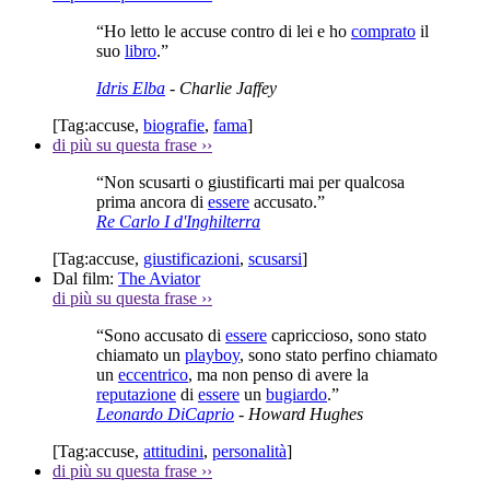
“Ho letto le accuse contro di lei e ho
comprato
il
suo
libro
.”
Idris Elba
- Charlie Jaffey
[Tag:
accuse
,
biografie
,
fama
]
di più su questa frase
››
“Non scusarti o giustificarti mai per qualcosa
prima ancora di
essere
accusato.”
Re Carlo I d'Inghilterra
[Tag:
accuse
,
giustificazioni
,
scusarsi
]
Dal film:
The Aviator
di più su questa frase
››
“Sono accusato di
essere
capriccioso, sono stato
chiamato un
playboy
, sono stato perfino chiamato
un
eccentrico
, ma non penso di avere la
reputazione
di
essere
un
bugiardo
.”
Leonardo DiCaprio
- Howard Hughes
[Tag:
accuse
,
attitudini
,
personalità
]
di più su questa frase
››