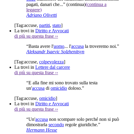
pagati, danari che...”
(continua)
(continua a
leggere)
Adriano Olivetti
[Tag:
accuse
,
partiti
,
stato
]
La trovi in
Diritto e Avvocati
di più su questa frase
››
“Basta avere l'
uomo
... l'
accusa
la troveremo noi.”
Aleksandr Isaevic Solzhenitsyn
[Tag:
accuse
,
colpevolezza
]
La trovi in
Lettere dal carcere
di più su questa frase
››
“E alla fine mi sono trovato sulla testa
un'
accusa
di
omicidio
doloso.”
[Tag:
accuse
,
omicidio
]
La trovi in
Diritto e Avvocati
di più su questa frase
››
“Un'
accusa
non scompare solo perché non si può
dimostrarla
secondo
regole giuridiche.”
Hermann Hesse