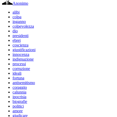
Anonimo
alibi
colpa
inganno
colpevolezza
dio
presidenti
ebrei
coscienza
giustificazioni
innocenza
indignazione
processi
corruzione
ideali
fortuna
antisemitismo
coraggio
calunnia
ipocrisia
biografie
politici
amore
giudicare