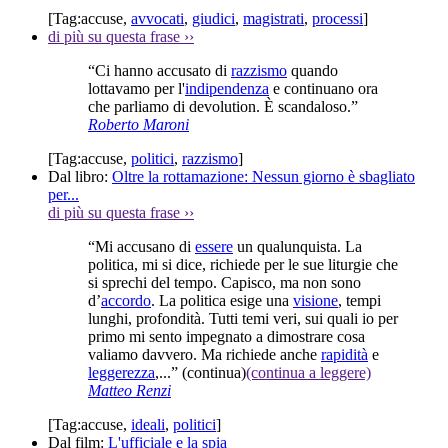
[Tag:
accuse
,
avvocati
,
giudici
,
magistrati
,
processi
]
di più su questa frase
››
“Ci hanno accusato di
razzismo
quando
lottavamo per l'
indipendenza
e continuano ora
che parliamo di devolution. È scandaloso.”
Roberto Maroni
[Tag:
accuse
,
politici
,
razzismo
]
Dal libro:
Oltre la rottamazione: Nessun giorno è sbagliato
per...
di più su questa frase
››
“Mi accusano di
essere
un qualunquista. La
politica, mi si dice, richiede per le sue liturgie che
si sprechi del tempo. Capisco, ma non sono
d’
accordo
. La politica esige una
visione
, tempi
lunghi, profondità. Tutti temi veri, sui quali io per
primo mi sento impegnato a dimostrare cosa
valiamo davvero. Ma richiede anche
rapidità
e
leggerezza
,...”
(continua)
(continua a leggere)
Matteo Renzi
[Tag:
accuse
,
ideali
,
politici
]
Dal film:
L'ufficiale e la spia