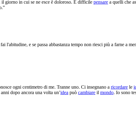
 il giorno in cui se ne esce è doloroso. È difficile
pensare
a quelli che a
o.”
i fai l'abitudine, e se passa abbastanza tempo non riesci più a farne a men
conosce ogni centimetro di me. Tranne uno. Ci insegnano a
ricordare
le
i
 anni dopo ancora una volta un’
idea
può
cambiare
il
mondo
. Io sono te