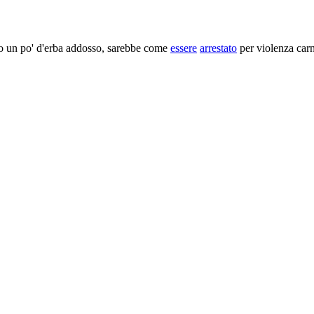
o un po' d'erba addosso, sarebbe come
essere
arrestato
per violenza car