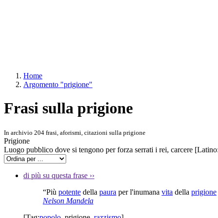
Home
Argomento "prigione"
Frasi sulla prigione
In archivio 204 frasi, aforismi, citazioni sulla prigione
Prigione
Luogo pubblico dove si tengono per forza serrati i rei, carcere [Latino
di più su questa frase
››
“Più
potente
della
paura
per l'inumana
vita
della
prigione
Nelson Mandela
[Tag:
popolo
,
prigione
,
razzismo
]