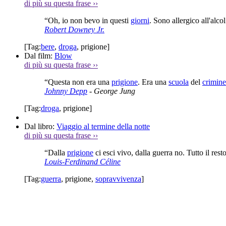
di più su questa frase
››
“Oh, io non bevo in questi
giorni
. Sono allergico all'alco
Robert Downey Jr.
[Tag:
bere
,
droga
,
prigione
]
Dal film:
Blow
di più su questa frase
››
“Questa non era una
prigione
. Era una
scuola
del
crimine
Johnny Depp
- George Jung
[Tag:
droga
,
prigione
]
Dal libro:
Viaggio al termine della notte
di più su questa frase
››
“Dalla
prigione
ci esci vivo, dalla guerra no. Tutto il res
Louis-Ferdinand Céline
[Tag:
guerra
,
prigione
,
sopravvivenza
]