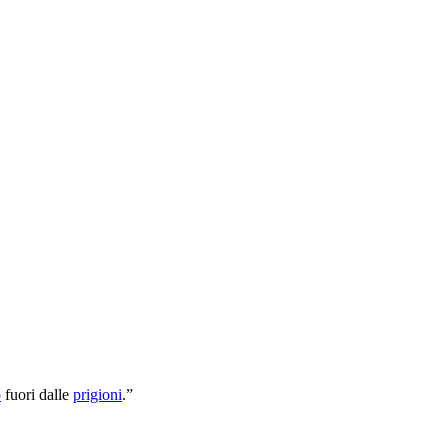
o
fuori dalle
prigioni
.”