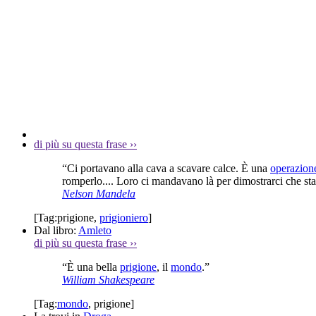
di più su questa frase
››
“Ci portavano alla cava a scavare calce. È una
operazion
romperlo.... Loro ci mandavano là per dimostrarci che st
Nelson Mandela
[Tag:
prigione
,
prigioniero
]
Dal libro:
Amleto
di più su questa frase
››
“È una bella
prigione
, il
mondo
.”
William Shakespeare
[Tag:
mondo
,
prigione
]