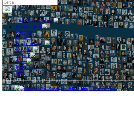
Citazioni e aforismi
Frasi d'amore
Frasi film
Frasi libri
Frasi divertenti
Proverbi
Auguri
Varie
Indici A-Z
Blog
Registrati / Accedi