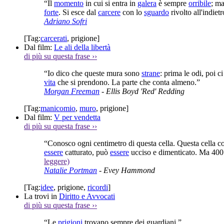
“Il
momento
in cui si entra in
galera
è sempre
orribile
; ma
forte
. Si esce dal
carcere
con lo
sguardo
rivolto all'indietr
Adriano Sofri
[Tag:
carcerati
,
prigione
]
Dal film:
Le ali della libertà
di più su questa frase
››
“Io dico che queste mura sono
strane
: prima le odi, poi c
vita
che si prendono. La parte che conta almeno.”
Morgan Freeman
- Ellis Boyd 'Red' Redding
[Tag:
manicomio
,
muro
,
prigione
]
Dal film:
V per vendetta
di più su questa frase
››
“Conosco ogni centimetro di questa cella. Questa cella 
essere
catturato, può
essere
ucciso e dimenticato. Ma 400
leggere)
Natalie Portman
- Evey Hammond
[Tag:
idee
,
prigione
,
ricordi
]
La trovi in
Diritto e Avvocati
di più su questa frase
››
“Le
prigioni
trovano sempre dei guardiani.”