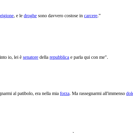
prigione
, e le
droghe
sono davvero costose in
carcere
.”
nto io, lei è
senatore
della
repubblica
e parla qui con me".
gnarmi al patibolo, era nella mia
forza
. Ma rassegnarmi all'immenso
dol