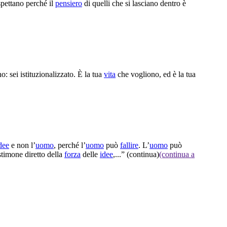
spettano perché il
pensiero
di quelli che si lasciano dentro è
o: sei istituzionalizzato. È la tua
vita
che vogliono, ed è la tua
dee
e non l’
uomo
, perché l’
uomo
può
fallire
. L’
uomo
può
stimone diretto della
forza
delle
idee
,...”
(continua)
(continua a