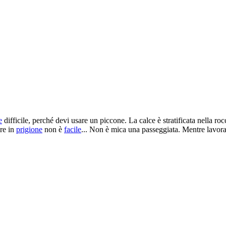
e
difficile, perché devi usare un piccone. La calce è stratificata nella roc
are in
prigione
non è
facile
... Non è mica una passeggiata. Mentre lavo