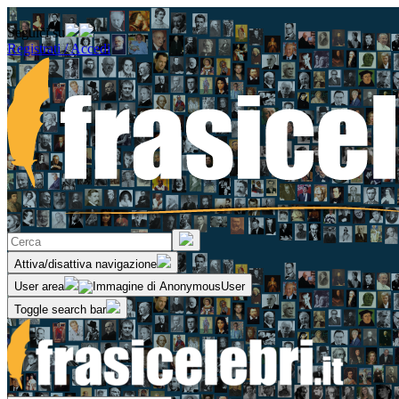
Seguici su
Registrati / Accedi
Attiva/disattiva navigazione
User area
Toggle search bar