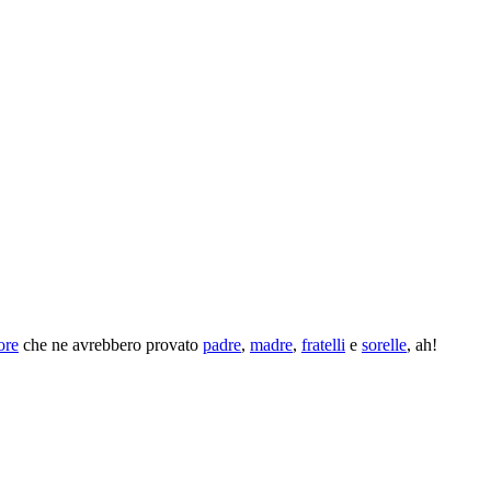
ore
che ne avrebbero provato
padre
,
madre
,
fratelli
e
sorelle
, ah!