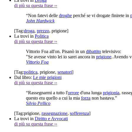
La trovi in
Droga
di più su questa frase
››
“Non fatevi delle
droghe
perché se vi drogate finirete in
John Hardwick
[Tag:
droga
,
prezzo
,
prigione
]
La trovi in
Politica
di più su questa frase
››
Vittorio Foa all'on. Pisanò in un
dibattito
televisivo:
"Se avesse vinto lei io sarei ancora in
prigione
. Avendo vi
Vittorio Foa
[Tag:
politica
,
prigione
,
senatori
]
Dal libro:
Le mie prigioni
di più su questa frase
››
“Rassegnarmi a tutto l'
orrore
d'una lunga
prigionia
, rasse
questo era quello a cui la mia
forza
non bastava.”
Silvio Pellico
[Tag:
prigione
,
rassegnazione
,
sofferenza
]
La trovi in
Diritto e Avvocati
di più su questa frase
››