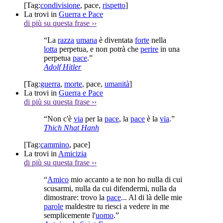
[Tag:
condivisione
,
pace
,
rispetto
]
La trovi in
Guerra e Pace
di più su questa frase
››
“La
razza
umana
è diventata
forte
nella
lotta
perpetua, e non potrà che
perire
in una
perpetua
pace
.”
Adolf Hitler
[Tag:
guerra
,
morte
,
pace
,
umanità
]
La trovi in
Guerra e Pace
di più su questa frase
››
“Non c'è
via
per la
pace
, la
pace
è la
via
.”
Thich Nhat Hanh
[Tag:
cammino
,
pace
]
La trovi in
Amicizia
di più su questa frase
››
“
Amico
mio accanto a te non ho nulla di cui
scusarmi, nulla da cui difendermi, nulla da
dimostrare: trovo la
pace
... Al di là delle mie
parole
maldestre tu riesci a vedere in me
semplicemente l'
uomo
.”