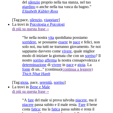
del
silenzio
proprio nella tua stanza, nel tuo
giardino
o anche nella tua vasca da bagno.”
Elizabeth Kübler-Ross
[Tag:
pace
,
silenzio
,
viaggiare
]
La trovi in
Psicologia e Psicologi
di più su questa frase
››
“Se nella nostra
vita
quotidiana possiamo
sorridere
, se possiamo
essere
in
pace
e felici, non
solo noi, ma tutti ne trarranno giovamento. Se noi
sappiamo davvero come
vivere
, quale miglior
modo di iniziare la giornata che con un
sorriso
? Il
nostro
sorriso
afferma
la nostra consapevolezza e
determinazione
di
vivere
in
pace
e
gioia
. La
fonte
di un...”
(continua)
(continua a leggere)
Thich Nhat Hanh
[Tag:
gioia
,
pace
,
serenità
,
sorriso
]
La trovi in
Bene e Male
di più su questa frase
››
“A
fare
del male si prova talvolta
piacere
, ma il
piacere
passa subito e il male resta.
Fare
il bene
costa
fatica
; ma la
fatica
passa subito e resta il