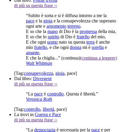
Dal libro:
Foglie d'erba
di più su questa frase
››
“Subito è sorta e si è diffusa intorno a me la
pace
e la
gioia
e la consapevolezza che superano
ogni arte e
argomento
terreno
.
E so che la
mano
di Dio è la
promessa
della mia,
E so che lo
spirito
di Dio è
fratello
del mio,
E che ogni
uomo
nato su questa
terra
è anche
mio
fratello
, e che ogni
donna
mi è
sorella
e
amante
,
E che la chiglia...”
(continua)
(continua a leggere)
Walt Whitman
[Tag:
consapevolezza
,
gioia
,
pace
]
Dal libro:
Divergent
di più su questa frase
››
“La
pace
è
controllo
. Questa è libertà.”
Veronica Roth
[Tag:
controllo
,
libertà
,
pace
]
La trovi in
Guerra e Pace
di più su questa frase
››
“La
democrazia
è necessaria per la
pace
e per