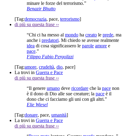
minare le forze del terrorismo.”
Benazir Bhutto
[Tag:
democrazia
,
pace
,
terrorismo
]
di più su questa frase
››
“Chi ci ha messo al
mondo
ha
creato
le
prede
, ma
anche i
predatori
. Mi chiedo se avesse realmente
idea
di cosa significassero le
parole
amore
e
pace
.”
Filippo Fabio Pergolizzi
[Tag:
amore
,
crudeltà
,
dio
,
pace
]
La trovi in
Guerra e Pace
di più su questa frase
››
“Il genere
umano
deve
ricordare
che la
pace
non
è il dono di Dio alle sue creature; la
pace
è il
dono che ci facciamo gli uni con gli altri.”
Elie Wiesel
[Tag:
donare
,
pace
,
umanità
]
La trovi in
Guerra e Pace
di più su questa frase
››