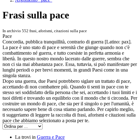
Frasi sulla pace
In archivio 552 frasi, aforismi, citazioni sulla pace
Pace
Concordia, pubblica tranquillità, contrario di guerra [Latino: pax].
La pace è uno stato di pace e serenità che giunge quando non c'è
combattimento né guerra, e tutto coesiste in perfetta armonia e
libertà. In questo nostro mondo lacerato dalle guerre, sembra che
non ci sia mai abbastanza pace. Essa, tuttavia, si può manifestare per
lunghi periodi o per brevi momenti, in grandi Paesi come in una
singola stanza.
Dopo una guerra, due Paesi potrebbero siglare un trattato di pace,
accettando di non combattere più. Quando ti senti in pace con te
stesso sei soddisfatto della persona che sei, accettando i tuoi limiti e i
tuoi difetti e trovando un equilibrio con il mondo che ti circonda. Per
costruire un mondo di pace, che sia per il singolo o per l'umanità, è
necessario sapere bene di cosa stiamo parlando. Per capirlo meglio,
ti suggeriamo di leggere la raccolta di frasi, aforismi e citazioni sulla
pace che abbiamo selezionato a posta per te.
La trovi in
Guerra e Pace