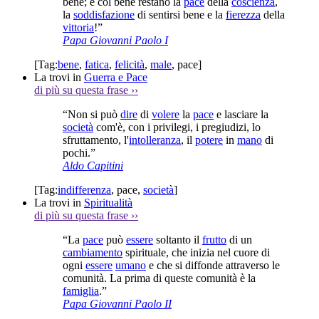
bene; e col bene restano la
pace
della
coscienza
,
la
soddisfazione
di sentirsi bene e la
fierezza
della
vittoria
!”
Papa Giovanni Paolo I
[Tag:
bene
,
fatica
,
felicità
,
male
,
pace
]
La trovi in
Guerra e Pace
di più su questa frase
››
“Non si può
dire
di
volere
la
pace
e lasciare la
società
com'è, con i privilegi, i pregiudizi, lo
sfruttamento, l'
intolleranza
, il
potere
in
mano
di
pochi.”
Aldo Capitini
[Tag:
indifferenza
,
pace
,
società
]
La trovi in
Spiritualità
di più su questa frase
››
“La
pace
può
essere
soltanto il
frutto
di un
cambiamento
spirituale, che inizia nel cuore di
ogni
essere
umano
e che si diffonde attraverso le
comunità. La prima di queste comunità è la
famiglia
.”
Papa Giovanni Paolo II