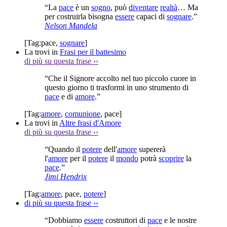
“La
pace
è un
sogno
, può
diventare
realtà
… Ma
per costruirla bisogna
essere
capaci di
sognare
.”
Nelson Mandela
[Tag:
pace
,
sognare
]
La trovi in
Frasi per il battesimo
di più su questa frase
››
“Che il Signore accolto nel tuo piccolo cuore in
questo giorno ti trasformi in uno strumento di
pace
e di
amore
.”
[Tag:
amore
,
comunione
,
pace
]
La trovi in
Altre frasi d'Amore
di più su questa frase
››
“Quando il
potere
dell'
amore
supererà
l'
amore
per il
potere
il
mondo
potrà
scoprire
la
pace
.”
Jimi Hendrix
[Tag:
amore
,
pace
,
potere
]
di più su questa frase
››
“Dobbiamo
essere
costruttori di
pace
e le nostre