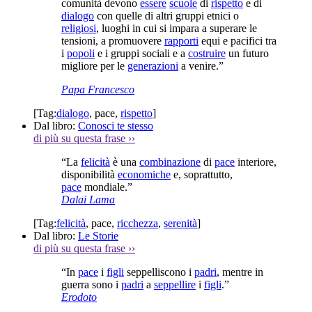
comunità devono
essere
scuole
di
rispetto
e di
dialogo
con quelle di altri gruppi etnici o
religiosi
, luoghi in cui si impara a superare le
tensioni, a promuovere
rapporti
equi e pacifici tra
i
popoli
e i gruppi sociali e a
costruire
un futuro
migliore per le
generazioni
a venire.”
Papa Francesco
[Tag:
dialogo
,
pace
,
rispetto
]
Dal libro:
Conosci te stesso
di più su questa frase
››
“La
felicità
è una
combinazione
di
pace
interiore,
disponibilità
economiche
e, soprattutto,
pace
mondiale.”
Dalai Lama
[Tag:
felicità
,
pace
,
ricchezza
,
serenità
]
Dal libro:
Le Storie
di più su questa frase
››
“In
pace
i
figli
seppelliscono i
padri
, mentre in
guerra sono i
padri
a
seppellire
i
figli
.”
Erodoto