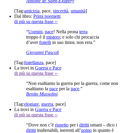
Antoine de Saint-Exupery
[Tag:
amicizia
,
pace
,
sincerità
,
umanità
]
Dal libro:
Primi poemetti
di più su questa frase
››
“
Uomini
,
pace
! Nella prona
terra
troppo è il
mistero
; e solo chi procaccia
d’aver
fratelli
in suo timor, non erra.”
Giovanni Pascoli
[Tag:
fratellanza
,
pace
]
La trovi in
Guerra e Pace
di più su questa frase
››
“Non esaltiamo la guerra per la guerra, come non
esaltiamo la
pace
per la
pace
.”
Benito Mussolini
[Tag:
elogiare
,
guerra
,
pace
]
La trovi in
Guerra e Pace
di più su questa frase
››
“Dove non c’è
rispetto
per i
diritti
umani – dico i
diritti
inalienabili, inerenti all’
uomo
in quanto è