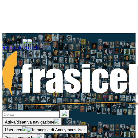
Seguici su
Registrati / Accedi
Attiva/disattiva navigazione
User area
Toggle search bar