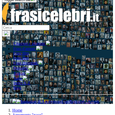
Citazioni e aforismi
Frasi d'amore
Frasi film
Frasi libri
Frasi divertenti
Proverbi
Auguri
Varie
Indici A-Z
Blog
Registrati / Accedi
Home
Argomento "pace"