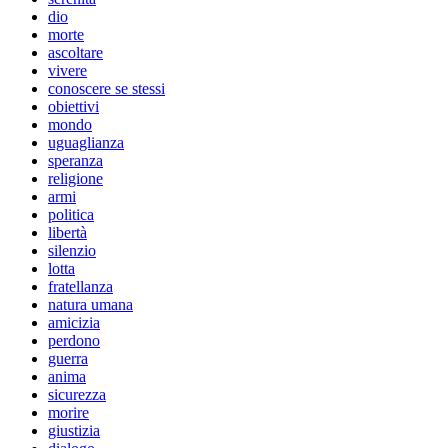
dio
morte
ascoltare
vivere
conoscere se stessi
obiettivi
mondo
uguaglianza
speranza
religione
armi
politica
libertà
silenzio
lotta
fratellanza
natura umana
amicizia
perdono
guerra
anima
sicurezza
morire
giustizia