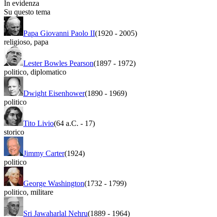
In evidenza
Su questo tema
Papa Giovanni Paolo II
(1920
-
2005)
religioso
,
papa
Lester Bowles Pearson
(1897
-
1972)
politico
,
diplomatico
Dwight Eisenhower
(1890
-
1969)
politico
Tito Livio
(64 a.C.
-
17)
storico
Jimmy Carter
(1924)
politico
George Washington
(1732
-
1799)
politico
,
militare
Sri Jawaharlal Nehru
(1889
-
1964)