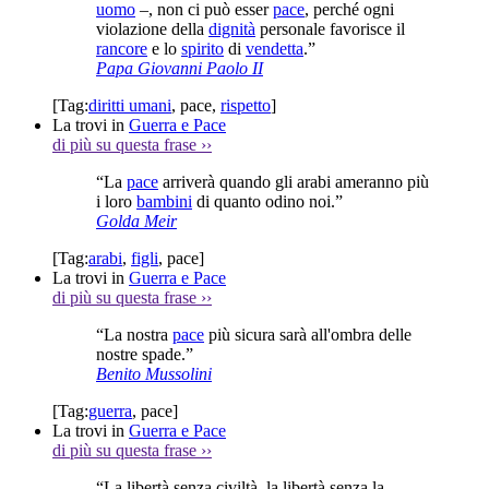
uomo
–, non ci può esser
pace
, perché ogni
violazione della
dignità
personale favorisce il
rancore
e lo
spirito
di
vendetta
.”
Papa Giovanni Paolo II
[Tag:
diritti umani
,
pace
,
rispetto
]
La trovi in
Guerra e Pace
di più su questa frase
››
“La
pace
arriverà quando gli arabi ameranno più
i loro
bambini
di quanto odino noi.”
Golda Meir
[Tag:
arabi
,
figli
,
pace
]
La trovi in
Guerra e Pace
di più su questa frase
››
“La nostra
pace
più sicura sarà all'ombra delle
nostre spade.”
Benito Mussolini
[Tag:
guerra
,
pace
]
La trovi in
Guerra e Pace
di più su questa frase
››
“La libertà senza civiltà, la libertà senza la