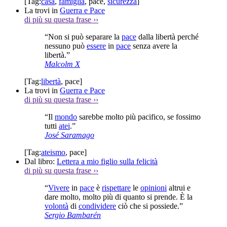
[Tag:
casa
,
famiglia
,
pace
,
sicurezza
]
La trovi in
Guerra e Pace
di più su questa frase
››
“Non si può separare la
pace
dalla libertà perché
nessuno può
essere
in
pace
senza avere la
libertà.”
Malcolm X
[Tag:
libertà
,
pace
]
La trovi in
Guerra e Pace
di più su questa frase
››
“Il
mondo
sarebbe molto più pacifico, se fossimo
tutti
atei
.”
José Saramago
[Tag:
ateismo
,
pace
]
Dal libro:
Lettera a mio figlio sulla felicità
di più su questa frase
››
“
Vivere
in
pace
è
rispettare
le
opinioni
altrui e
dare molto, molto più di quanto si prende. È la
volontà
di
condividere
ciò che si possiede.”
Sergio Bambarén