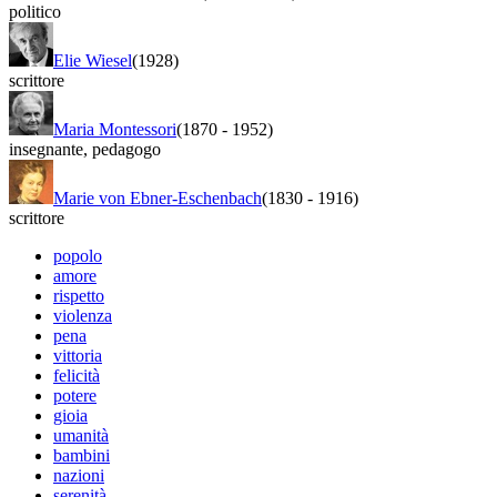
politico
Elie Wiesel
(1928)
scrittore
Maria Montessori
(1870
-
1952)
insegnante
,
pedagogo
Marie von Ebner-Eschenbach
(1830
-
1916)
scrittore
popolo
amore
rispetto
violenza
pena
vittoria
felicità
potere
gioia
umanità
bambini
nazioni
serenità