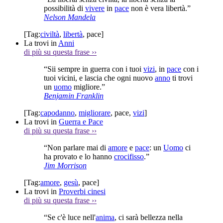
possibilità di
vivere
in
pace
non è vera libertà.”
Nelson Mandela
[Tag:
civiltà
,
libertà
,
pace
]
La trovi in
Anni
di più su questa frase
››
“Sii sempre in guerra con i tuoi
vizi
, in
pace
con i
tuoi vicini, e lascia che ogni nuovo
anno
ti trovi
un
uomo
migliore.”
Benjamin Franklin
[Tag:
capodanno
,
migliorare
,
pace
,
vizi
]
La trovi in
Guerra e Pace
di più su questa frase
››
“Non parlare mai di
amore
e
pace
: un
Uomo
ci
ha provato e lo hanno
crocifisso
.”
Jim Morrison
[Tag:
amore
,
gesù
,
pace
]
La trovi in
Proverbi cinesi
di più su questa frase
››
“Se c'è luce nell'
anima
, ci sarà bellezza nella