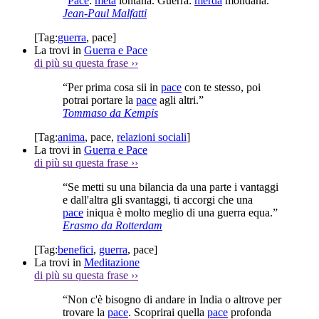
“
Pace
:
meta
lontana. Guerra:
merda
mondana. ”
Jean-Paul Malfatti
[Tag:
guerra
,
pace
]
La trovi in
Guerra e Pace
di più su questa frase
››
“Per prima cosa sii in
pace
con te stesso, poi
potrai portare la
pace
agli altri.”
Tommaso da Kempis
[Tag:
anima
,
pace
,
relazioni sociali
]
La trovi in
Guerra e Pace
di più su questa frase
››
“Se metti su una bilancia da una parte i vantaggi
e dall'altra gli svantaggi, ti accorgi che una
pace
iniqua è molto meglio di una guerra equa.”
Erasmo da Rotterdam
[Tag:
benefici
,
guerra
,
pace
]
La trovi in
Meditazione
di più su questa frase
››
“Non c'è bisogno di andare in India o altrove per
trovare la
pace
. Scoprirai quella
pace
profonda