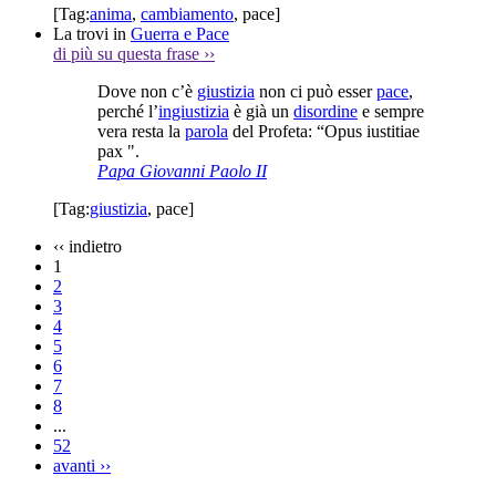
[Tag:
anima
,
cambiamento
,
pace
]
La trovi in
Guerra e Pace
di più su questa frase
››
Dove non c’è
giustizia
non ci può esser
pace
,
perché l’
ingiustizia
è già un
disordine
e sempre
vera resta la
parola
del Profeta: “Opus iustitiae
pax ".
Papa Giovanni Paolo II
[Tag:
giustizia
,
pace
]
‹‹
indietro
1
2
3
4
5
6
7
8
...
52
avanti
››