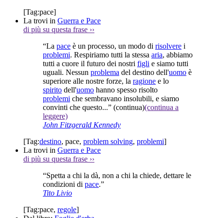
[Tag:
pace
]
La trovi in
Guerra e Pace
di più su questa frase
››
“La
pace
è un processo, un modo di
risolvere
i
problemi
. Respiriamo tutti la stessa
aria
, abbiamo
tutti a cuore il futuro dei nostri
figli
e siamo tutti
uguali. Nessun
problema
del destino dell'
uomo
è
superiore alle nostre forze, la
ragione
e lo
spirito
dell'
uomo
hanno spesso risolto
problemi
che sembravano insolubili, e siamo
convinti che questo...”
(continua)
(continua a
leggere)
John Fitzgerald Kennedy
[Tag:
destino
,
pace
,
problem solving
,
problemi
]
La trovi in
Guerra e Pace
di più su questa frase
››
“Spetta a chi la dà, non a chi la chiede, dettare le
condizioni di
pace
.”
Tito Livio
[Tag:
pace
,
regole
]