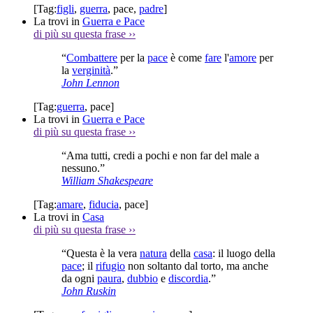
[Tag:
figli
,
guerra
,
pace
,
padre
]
La trovi in
Guerra e Pace
di più su questa frase
››
“
Combattere
per la
pace
è come
fare
l'
amore
per
la
verginità
.”
John Lennon
[Tag:
guerra
,
pace
]
La trovi in
Guerra e Pace
di più su questa frase
››
“Ama tutti, credi a pochi e non far del male a
nessuno.”
William Shakespeare
[Tag:
amare
,
fiducia
,
pace
]
La trovi in
Casa
di più su questa frase
››
“Questa è la vera
natura
della
casa
: il luogo della
pace
; il
rifugio
non soltanto dal torto, ma anche
da ogni
paura
,
dubbio
e
discordia
.”
John Ruskin