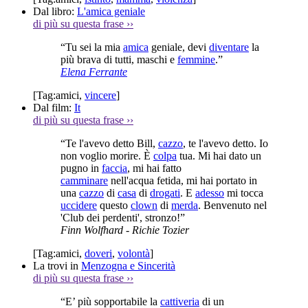
Dal libro:
L'amica geniale
di più su questa frase
››
“Tu sei la mia
amica
geniale, devi
diventare
la
più brava di tutti, maschi e
femmine
.”
Elena Ferrante
[Tag:
amici
,
vincere
]
Dal film:
It
di più su questa frase
››
“Te l'avevo detto Bill,
cazzo
, te l'avevo detto. Io
non voglio morire. È
colpa
tua. Mi hai dato un
pugno in
faccia
, mi hai fatto
camminare
nell'acqua fetida, mi hai portato in
una
cazzo
di
casa
di
drogati
. E
adesso
mi tocca
uccidere
questo
clown
di
merda
. Benvenuto nel
'Club dei perdenti', stronzo!”
Finn Wolfhard
- Richie Tozier
[Tag:
amici
,
doveri
,
volontà
]
La trovi in
Menzogna e Sincerità
di più su questa frase
››
“E’ più sopportabile la
cattiveria
di un