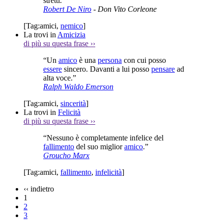
stretti.”
Robert De Niro
- Don Vito Corleone
[Tag:
amici
,
nemico
]
La trovi in
Amicizia
di più su questa frase
››
“Un
amico
è una
persona
con cui posso
essere
sincero. Davanti a lui posso
pensare
ad
alta voce.”
Ralph Waldo Emerson
[Tag:
amici
,
sincerità
]
La trovi in
Felicità
di più su questa frase
››
“Nessuno è completamente infelice del
fallimento
del suo miglior
amico
.”
Groucho Marx
[Tag:
amici
,
fallimento
,
infelicità
]
‹‹
indietro
1
2
3