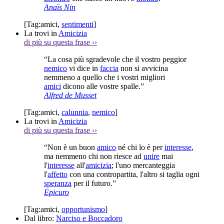
Anaïs Nin
[Tag:
amici
,
sentimenti
]
La trovi in
Amicizia
di più su questa frase
››
“La cosa più sgradevole che il vostro peggior
nemico
vi dice in
faccia
non si avvicina
nemmeno a quello che i vostri migliori
amici
dicono alle vostre spalle.”
Alfred de Musset
[Tag:
amici
,
calunnia
,
nemico
]
La trovi in
Amicizia
di più su questa frase
››
“Non è un buon
amico
né chi lo è per
interesse
,
ma nemmeno chi non riesce ad
unire
mai
l'
interesse
all'
amicizia
; l'uno mercanteggia
l'
affetto
con una contropartita, l'altro si taglia ogni
speranza
per il futuro.”
Epicuro
[Tag:
amici
,
opportunismo
]
Dal libro:
Narciso e Boccadoro