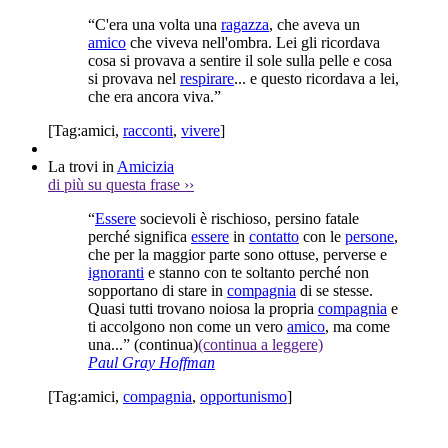
“C'era una volta una
ragazza
, che aveva un
amico
che viveva nell'ombra. Lei gli ricordava
cosa si provava a sentire il sole sulla pelle e cosa
si provava nel
respirare
... e questo ricordava a lei,
che era ancora viva.”
[Tag:
amici
,
racconti
,
vivere
]
La trovi in
Amicizia
di più su questa frase
››
“
Essere
socievoli è rischioso, persino fatale
perché significa
essere
in
contatto
con le
persone
,
che per la maggior parte sono ottuse, perverse e
ignoranti
e stanno con te soltanto perché non
sopportano di stare in
compagnia
di se stesse.
Quasi tutti trovano noiosa la propria
compagnia
e
ti accolgono non come un vero
amico
, ma come
una...”
(continua)
(continua a leggere)
Paul Gray Hoffman
[Tag:
amici
,
compagnia
,
opportunismo
]