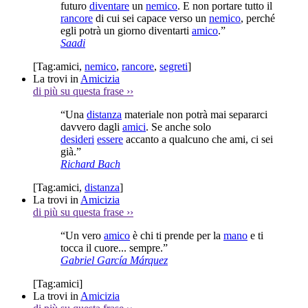
futuro
diventare
un
nemico
. E non portare tutto il
rancore
di cui sei capace verso un
nemico
, perché
egli potrà un giorno diventarti
amico
.”
Saadi
[Tag:
amici
,
nemico
,
rancore
,
segreti
]
La trovi in
Amicizia
di più su questa frase
››
“Una
distanza
materiale non potrà mai separarci
davvero dagli
amici
. Se anche solo
desideri
essere
accanto a qualcuno che ami, ci sei
già.”
Richard Bach
[Tag:
amici
,
distanza
]
La trovi in
Amicizia
di più su questa frase
››
“Un vero
amico
è chi ti prende per la
mano
e ti
tocca il cuore... sempre.”
Gabriel García Márquez
[Tag:
amici
]
La trovi in
Amicizia