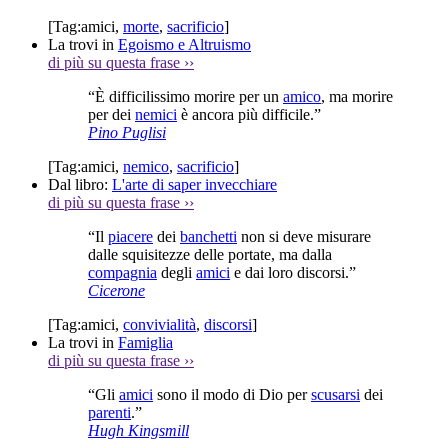
[Tag:
amici
,
morte
,
sacrificio
]
La trovi in
Egoismo e Altruismo
di più su questa frase
››
“È difficilissimo morire per un
amico
, ma morire
per dei
nemici
è ancora più difficile.”
Pino Puglisi
[Tag:
amici
,
nemico
,
sacrificio
]
Dal libro:
L'arte di saper invecchiare
di più su questa frase
››
“Il
piacere
dei
banchetti
non si deve misurare
dalle squisitezze delle portate, ma dalla
compagnia
degli
amici
e dai loro discorsi.”
Cicerone
[Tag:
amici
,
convivialità
,
discorsi
]
La trovi in
Famiglia
di più su questa frase
››
“Gli
amici
sono il modo di Dio per
scusarsi
dei
parenti
.”
Hugh Kingsmill