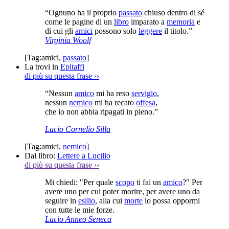
“Ognuno ha il proprio
passato
chiuso dentro di sé
come le pagine di un
libro
imparato a
memoria
e
di cui gli
amici
possono solo
leggere
il titolo.”
Virginia Woolf
[Tag:
amici
,
passato
]
La trovi in
Epitaffi
di più su questa frase
››
“Nessun
amico
mi ha reso
servigio
,
nessun
nemico
mi ha recato
offesa
,
che io non abbia ripagati in pieno.”
Lucio Cornelio Silla
[Tag:
amici
,
nemico
]
Dal libro:
Lettere a Lucilio
di più su questa frase
››
Mi chiedi: "Per quale
scopo
ti fai un
amico
?" Per
avere uno per cui poter morire, per avere uno da
seguire in
esilio
, alla cui
morte
io possa oppormi
con tutte le mie forze.
Lucio Anneo Seneca