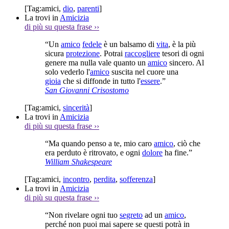
[Tag:
amici
,
dio
,
parenti
]
La trovi in
Amicizia
di più su questa frase
››
“Un
amico
fedele
è un balsamo di
vita
, è la più
sicura
protezione
. Potrai
raccogliere
tesori di ogni
genere ma nulla vale quanto un
amico
sincero. Al
solo vederlo l'
amico
suscita nel cuore una
gioia
che si diffonde in tutto l'
essere
.”
San Giovanni Crisostomo
[Tag:
amici
,
sincerità
]
La trovi in
Amicizia
di più su questa frase
››
“Ma quando penso a te, mio caro
amico
, ciò che
era perduto è ritrovato, e ogni
dolore
ha fine.”
William Shakespeare
[Tag:
amici
,
incontro
,
perdita
,
sofferenza
]
La trovi in
Amicizia
di più su questa frase
››
“Non rivelare ogni tuo
segreto
ad un
amico
,
perché non puoi mai sapere se questi potrà in