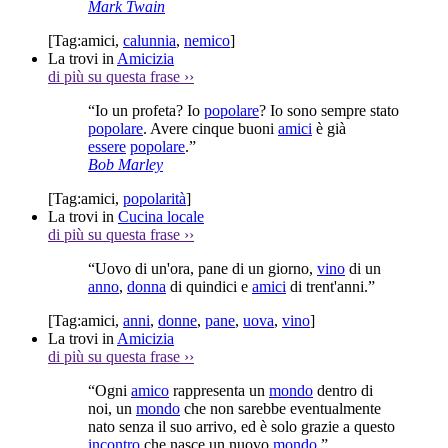
Mark Twain
[Tag:
amici
,
calunnia
,
nemico
]
La trovi in
Amicizia
di più su questa frase
››
“Io un profeta? Io
popolare
? Io sono sempre stato
popolare
. Avere cinque buoni
amici
è già
essere
popolare
.”
Bob Marley
[Tag:
amici
,
popolarità
]
La trovi in
Cucina locale
di più su questa frase
››
“Uovo di un'ora, pane di un giorno,
vino
di un
anno
,
donna
di quindici e
amici
di trent'anni.”
[Tag:
amici
,
anni
,
donne
,
pane
,
uova
,
vino
]
La trovi in
Amicizia
di più su questa frase
››
“Ogni
amico
rappresenta un
mondo
dentro di
noi, un
mondo
che non sarebbe eventualmente
nato senza il suo arrivo, ed è solo grazie a questo
incontro
che nasce un nuovo
mondo
.”