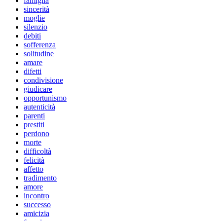
famiglia
sincerità
moglie
silenzio
debiti
sofferenza
solitudine
amare
difetti
condivisione
giudicare
opportunismo
autenticità
parenti
prestiti
perdono
morte
difficoltà
felicità
affetto
tradimento
amore
incontro
successo
amicizia