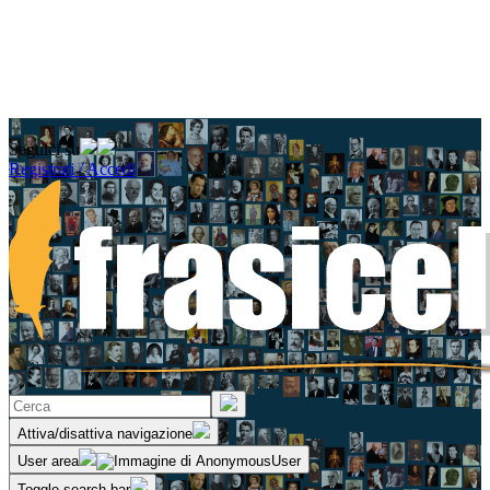
Seguici su
Registrati / Accedi
Attiva/disattiva navigazione
User area
Toggle search bar