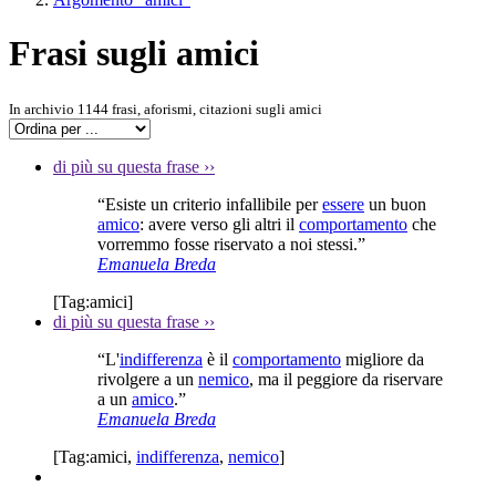
Frasi sugli amici
In archivio 1144 frasi, aforismi, citazioni sugli amici
di più su questa frase
››
“Esiste un criterio infallibile per
essere
un buon
amico
: avere verso gli altri il
comportamento
che
vorremmo fosse riservato a noi stessi.”
Emanuela Breda
[Tag:
amici
]
di più su questa frase
››
“L'
indifferenza
è il
comportamento
migliore da
rivolgere a un
nemico
, ma il peggiore da riservare
a un
amico
.”
Emanuela Breda
[Tag:
amici
,
indifferenza
,
nemico
]