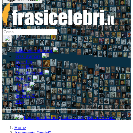
Citazioni e aforismi
Frasi d'amore
Frasi film
Frasi libri
Frasi divertenti
Proverbi
Auguri
Varie
Indici A-Z
Blog
Registrati / Accedi
Home
Argomento "amici"