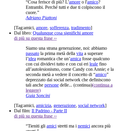
“Cosa ferisce di più? L'
amore
o l'
amico
?
Entrambi. Perché tutti e due ti colpiscono il
cuore.”
Adriano Piattoni
[Tag:
amici
,
amore
,
sofferenza
,
tradimento
]
Dal libro:
Qualunque cosa significhi amore
di più su questa frase
››
Siamo una strana generazione, noi: abbiamo
passato
la prima metà della
vita
a superare
l’
idea
romantica che un’
amica
fosse qualcuno
con cui dividevi tutto e con cui eri
leale
fino
all’autolesionismo, come Candy con Annie; e la
seconda metà a vedere il concetto di “
amico
”
deprezzato dai social network che definiscono
tali anche
persone
delle...
(continua)
(continua a
leggere)
Guia Soncini
[Tag:
amici
,
amicizia
,
generazione
,
social network
]
Dal film:
Il Padrino - Parte II
di più su questa frase
››
“Tieniti gli
amici
stretti ma i
nemici
ancora più