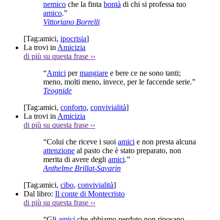
nemico
che la finta
bontà
di chi si professa tuo
amico
.”
Vittoriano Borrelli
[Tag:
amici
,
ipocrisia
]
La trovi in
Amicizia
di più su questa frase
››
“
Amici
per
mangiare
e bere ce ne sono tanti;
meno, molti meno, invece, per le faccende serie.”
Teognide
[Tag:
amici
,
conforto
,
convivialità
]
La trovi in
Amicizia
di più su questa frase
››
“Colui che riceve i suoi
amici
e non presta alcuna
attenzione
al pasto che è stato preparato, non
merita di avere degli
amici
.”
Anthelme Brillat-Savarin
[Tag:
amici
,
cibo
,
convivialità
]
Dal libro:
Il conte di Montecristo
di più su questa frase
››
“Gli
amici
che abbiamo perduto non riposano