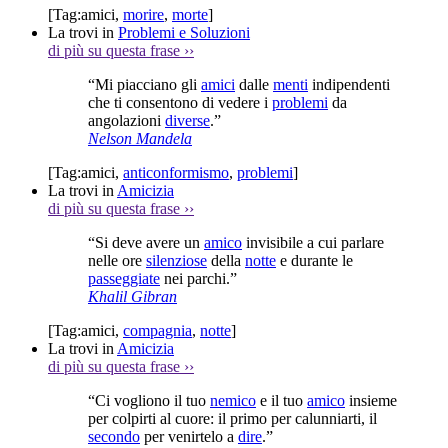
[Tag:
amici
,
morire
,
morte
]
La trovi in
Problemi e Soluzioni
di più su questa frase
››
“Mi piacciano gli
amici
dalle
menti
indipendenti
che ti consentono di vedere i
problemi
da
angolazioni
diverse
.”
Nelson Mandela
[Tag:
amici
,
anticonformismo
,
problemi
]
La trovi in
Amicizia
di più su questa frase
››
“Si deve avere un
amico
invisibile a cui parlare
nelle ore
silenziose
della
notte
e durante le
passeggiate
nei parchi.”
Khalil Gibran
[Tag:
amici
,
compagnia
,
notte
]
La trovi in
Amicizia
di più su questa frase
››
“Ci vogliono il tuo
nemico
e il tuo
amico
insieme
per colpirti al cuore: il primo per calunniarti, il
secondo
per venirtelo a
dire
.”