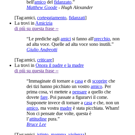
bell'
amico
del
fidanzato
.”
Matthew Goode
- Hugh Alexander
[Tag:
amici
,
corteggiamento
,
fidanzati
]
La trovi in
Amicizia
di più su questa frase
››
“Le prediche agli
amici
si fanno all'
orecchio
, non
ad alta voce. Quelle ad alta voce sono inutili.”
Giulio Andreotti
[Tag:
amici
,
criticare
]
La trovi in
Onora il padre e la madre
di più su questa frase
››
“Immaginate di tornare a
casa
e di
scoprire
che
dei tizi hanno picchiato un vostro
amico
. Per
prima cosa, vi mettete a
pensare
a quello che
dovete
fare
. Poi passate a figurarvi il come.
Supponete invece di tornare a
casa
e che, non un
amico
, ma vostra
madre
è stata picchiata. Wham!
Non ci pensate due volte, questa è
l’
attitudine
pura.”
Bruce Lee
[Tag:
amici
,
istinto
,
mamma
,
violenza
]