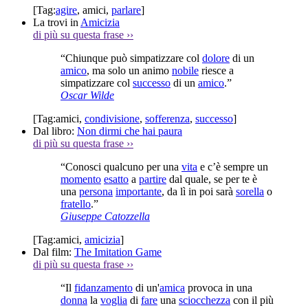
[Tag:
agire
,
amici
,
parlare
]
La trovi in
Amicizia
di più su questa frase
››
“Chiunque può simpatizzare col
dolore
di un
amico
, ma solo un animo
nobile
riesce a
simpatizzare col
successo
di un
amico
.”
Oscar Wilde
[Tag:
amici
,
condivisione
,
sofferenza
,
successo
]
Dal libro:
Non dirmi che hai paura
di più su questa frase
››
“Conosci qualcuno per una
vita
e c’è sempre un
momento
esatto
a
partire
dal quale, se per te è
una
persona
importante
, da lì in poi sarà
sorella
o
fratello
.”
Giuseppe Catozzella
[Tag:
amici
,
amicizia
]
Dal film:
The Imitation Game
di più su questa frase
››
“Il
fidanzamento
di un'
amica
provoca in una
donna
la
voglia
di
fare
una
sciocchezza
con il più