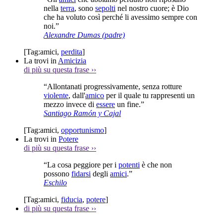
nella
terra
, sono
sepolti
nel nostro cuore; è Dio
che ha voluto così perché li avessimo sempre con
noi.”
Alexandre Dumas (padre)
[Tag:
amici
,
perdita
]
La trovi in
Amicizia
di più su questa frase
››
“Allontanati progressivamente, senza rotture
violente
, dall'
amico
per il quale tu rappresenti un
mezzo invece di
essere
un fine.”
Santiago Ramón y Cajal
[Tag:
amici
,
opportunismo
]
La trovi in
Potere
di più su questa frase
››
“La cosa peggiore per i
potenti
è che non
possono
fidarsi
degli
amici
.”
Eschilo
[Tag:
amici
,
fiducia
,
potere
]
di più su questa frase
››