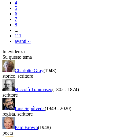
4
5
6
7
8
...
111
avanti
››
In evidenza
Su questo tema
Charlotte Gray
(1948)
storico
,
scrittore
Niccolò Tommaseo
(1802
-
1874)
scrittore
Luis Sepúlveda
(1949
-
2020)
regista
,
scrittore
Pam Brown
(1948)
poeta