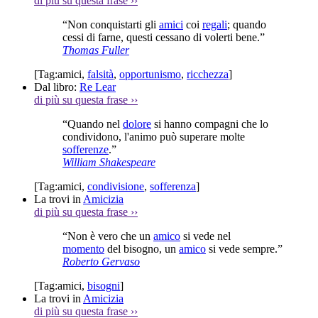
di più su questa frase
››
“Non conquistarti gli
amici
coi
regali
; quando
cessi di farne, questi cessano di volerti bene.”
Thomas Fuller
[Tag:
amici
,
falsità
,
opportunismo
,
ricchezza
]
Dal libro:
Re Lear
di più su questa frase
››
“Quando nel
dolore
si hanno compagni che lo
condividono, l'animo può superare molte
sofferenze
.”
William Shakespeare
[Tag:
amici
,
condivisione
,
sofferenza
]
La trovi in
Amicizia
di più su questa frase
››
“Non è vero che un
amico
si vede nel
momento
del bisogno, un
amico
si vede sempre.”
Roberto Gervaso
[Tag:
amici
,
bisogni
]
La trovi in
Amicizia
di più su questa frase
››