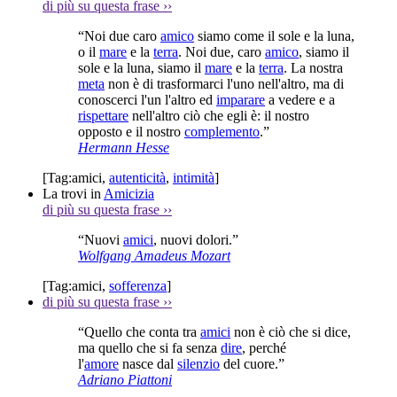
di più su questa frase
››
“Noi due caro
amico
siamo come il sole e la luna,
o il
mare
e la
terra
. Noi due, caro
amico
, siamo il
sole e la luna, siamo il
mare
e la
terra
. La nostra
meta
non è di trasformarci l'uno nell'altro, ma di
conoscerci l'un l'altro ed
imparare
a vedere e a
rispettare
nell'altro ciò che egli è: il nostro
opposto e il nostro
complemento
.”
Hermann Hesse
[Tag:
amici
,
autenticità
,
intimità
]
La trovi in
Amicizia
di più su questa frase
››
“Nuovi
amici
, nuovi dolori.”
Wolfgang Amadeus Mozart
[Tag:
amici
,
sofferenza
]
di più su questa frase
››
“Quello che conta tra
amici
non è ciò che si dice,
ma quello che si fa senza
dire
, perché
l'
amore
nasce dal
silenzio
del cuore.”
Adriano Piattoni