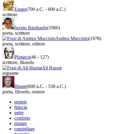
Esopo
(700 a.C.
-
600 a.C.)
scrittore
Sergio Bambarén
(1960)
poeta
,
scrittore
Andrea Mucciolo
(1978)
poeta
,
scrittore
,
editore
Plutarco
(46
-
127)
scrittore
,
filosofo
Ali Hazrat
regnante
Biante
(600 a.C.
-
530 a.C.)
poeta
,
filosofo
,
oratore
segreti
fiducia
agire
conforto
aiutare
consigliare