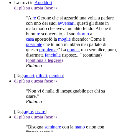
La trovi in
Aneddoti
di più su questa frase
››
“A
re
Gerone che si azzardò una volta a parlare
con uno dei suoi
avversari
, questi gli disse in
malo modo che aveva un alito fetido. Al che il
buon
re
sconcertato, al suo
ritorno
a
casa
apostrofò la
moglie
dicendo: ‘Come è
possibile
che tu non mi abbia mai parlato di
questo
problema
?’ La
donna
, una semplice, pura,
disarmata
fanciulla
rispose:...”
(continua)
(continua a leggere)
Plutarco
[Tag:
amici
,
difetti
,
nemico
]
di più su questa frase
››
“Non vi è nulla di inespugnabile per chi sa
osare.”
Plutarco
[Tag:
agire
,
osare
]
di più su questa frase
››
“Bisogna
seminare
con la
mano
e non con