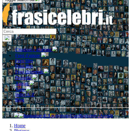
Citazioni e aforismi
Frasi d'amore
Frasi film
Frasi libri
Frasi divertenti
Proverbi
Auguri
Varie
Indici A-Z
Blog
Registrati / Accedi
Home
Plutarco