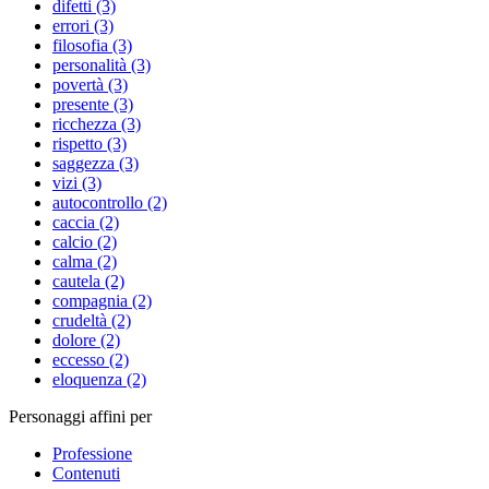
difetti (3)
errori (3)
filosofia (3)
personalità (3)
povertà (3)
presente (3)
ricchezza (3)
rispetto (3)
saggezza (3)
vizi (3)
autocontrollo (2)
caccia (2)
calcio (2)
calma (2)
cautela (2)
compagnia (2)
crudeltà (2)
dolore (2)
eccesso (2)
eloquenza (2)
Personaggi affini per
Professione
Contenuti