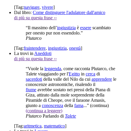
[Tag:
navigare
,
vivere
]
Dal libro:
Come distinguere l'adulatore dall'amico
di più su questa frase
››
“Il massimo dell’
ingiustizia
è
essere
scambiato
per onesto pur non essendolo.”
Plutarco
[Tag:
fraintendere
,
ingiustizia
,
onestà
]
La trovi in
Aneddoti
di più su questa frase
››
“Vuole la
leggenda
, come racconta Plutarco, che
Talete viaggiando per l'
Egitto
in
cerca
di
sacerdoti
della valle del Nilo da cui
apprendere
le
conoscenze astronomiche, risalendo il
fiume
avrebbe sostato nei pressi della Piana di
Giza, attirato dalla mole sorprendente della
Piramide di Cheope, ove il faraone Amasis,
giunto a
conoscenza
della
fama
...”
(continua)
(continua a leggere)
Plutarco
Parlando di
Talete
[Tag:
aritmetica
,
matematico
]