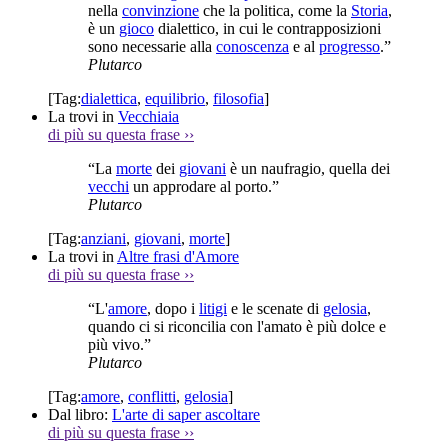
nella
convinzione
che la politica, come la
Storia
,
è un
gioco
dialettico, in cui le contrapposizioni
sono necessarie alla
conoscenza
e al
progresso
.”
Plutarco
[Tag:
dialettica
,
equilibrio
,
filosofia
]
La trovi in
Vecchiaia
di più su questa frase
››
“La
morte
dei
giovani
è un naufragio, quella dei
vecchi
un approdare al porto.”
Plutarco
[Tag:
anziani
,
giovani
,
morte
]
La trovi in
Altre frasi d'Amore
di più su questa frase
››
“L'
amore
, dopo i
litigi
e le scenate di
gelosia
,
quando ci si riconcilia con l'amato è più dolce e
più vivo.”
Plutarco
[Tag:
amore
,
conflitti
,
gelosia
]
Dal libro:
L'arte di saper ascoltare
di più su questa frase
››