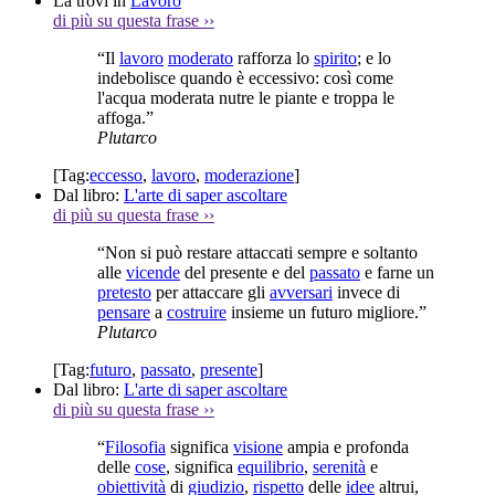
La trovi in
Lavoro
di più su questa frase
››
“Il
lavoro
moderato
rafforza lo
spirito
; e lo
indebolisce quando è eccessivo: così come
l'acqua moderata nutre le piante e troppa le
affoga.”
Plutarco
[Tag:
eccesso
,
lavoro
,
moderazione
]
Dal libro:
L'arte di saper ascoltare
di più su questa frase
››
“Non si può restare attaccati sempre e soltanto
alle
vicende
del presente e del
passato
e farne un
pretesto
per attaccare gli
avversari
invece di
pensare
a
costruire
insieme un futuro migliore.”
Plutarco
[Tag:
futuro
,
passato
,
presente
]
Dal libro:
L'arte di saper ascoltare
di più su questa frase
››
“
Filosofia
significa
visione
ampia e profonda
delle
cose
, significa
equilibrio
,
serenità
e
obiettività
di
giudizio
,
rispetto
delle
idee
altrui,