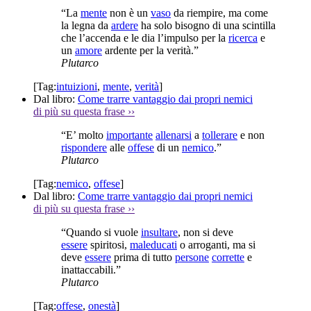
“La
mente
non è un
vaso
da riempire, ma come
la legna da
ardere
ha solo bisogno di una scintilla
che l’accenda e le dia l’impulso per la
ricerca
e
un
amore
ardente per la verità.”
Plutarco
[Tag:
intuizioni
,
mente
,
verità
]
Dal libro:
Come trarre vantaggio dai propri nemici
di più su questa frase
››
“E’ molto
importante
allenarsi
a
tollerare
e non
rispondere
alle
offese
di un
nemico
.”
Plutarco
[Tag:
nemico
,
offese
]
Dal libro:
Come trarre vantaggio dai propri nemici
di più su questa frase
››
“Quando si vuole
insultare
, non si deve
essere
spiritosi,
maleducati
o arroganti, ma si
deve
essere
prima di tutto
persone
corrette
e
inattaccabili.”
Plutarco
[Tag:
offese
,
onestà
]