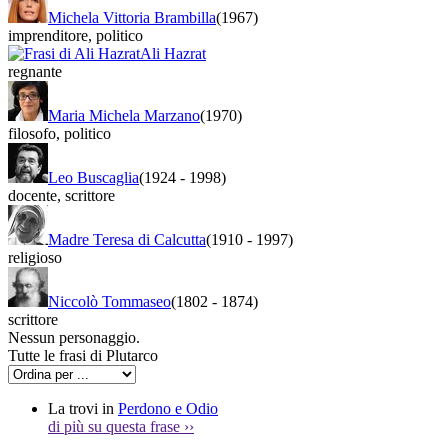
Michela Vittoria Brambilla
(1967)
imprenditore
,
politico
Ali Hazrat
regnante
Maria Michela Marzano
(1970)
filosofo
,
politico
Leo Buscaglia
(1924
-
1998)
docente
,
scrittore
Madre Teresa di Calcutta
(1910
-
1997)
religioso
Niccolò Tommaseo
(1802
-
1874)
scrittore
Nessun personaggio.
Tutte le frasi di Plutarco
La trovi in
Perdono e Odio
di più su questa frase
››