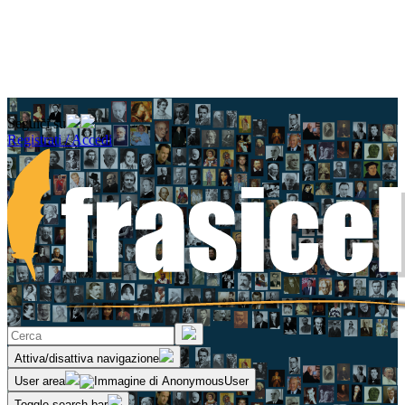
Seguici su
Registrati / Accedi
Attiva/disattiva navigazione
User area
Toggle search bar