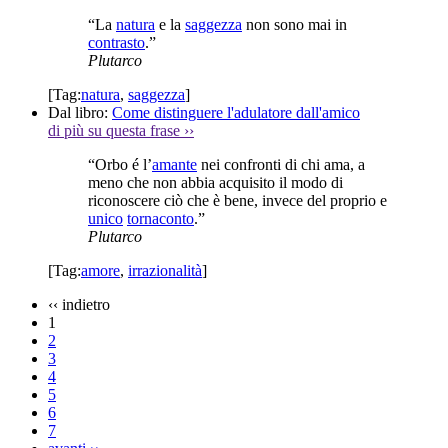
“La
natura
e la
saggezza
non sono mai in
contrasto
.”
Plutarco
[Tag:
natura
,
saggezza
]
Dal libro:
Come distinguere l'adulatore dall'amico
di più su questa frase
››
“Orbo é l’
amante
nei confronti di chi ama, a
meno che non abbia acquisito il modo di
riconoscere ciò che è bene, invece del proprio e
unico
tornaconto
.”
Plutarco
[Tag:
amore
,
irrazionalità
]
‹‹
indietro
1
2
3
4
5
6
7