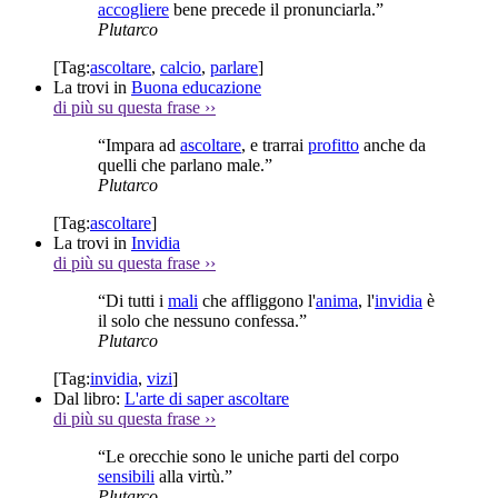
accogliere
bene precede il pronunciarla.”
Plutarco
[Tag:
ascoltare
,
calcio
,
parlare
]
La trovi in
Buona educazione
di più su questa frase
››
“Impara ad
ascoltare
, e trarrai
profitto
anche da
quelli che parlano male.”
Plutarco
[Tag:
ascoltare
]
La trovi in
Invidia
di più su questa frase
››
“Di tutti i
mali
che affliggono l'
anima
, l'
invidia
è
il solo che nessuno confessa.”
Plutarco
[Tag:
invidia
,
vizi
]
Dal libro:
L'arte di saper ascoltare
di più su questa frase
››
“Le orecchie sono le uniche parti del corpo
sensibili
alla virtù.”
Plutarco