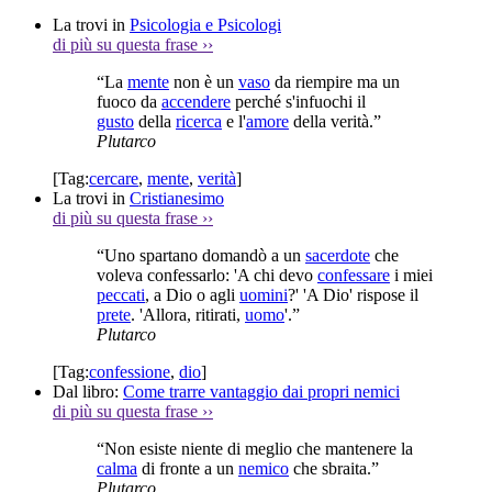
La trovi in
Psicologia e Psicologi
di più su questa frase
››
“La
mente
non è un
vaso
da riempire ma un
fuoco da
accendere
perché s'infuochi il
gusto
della
ricerca
e l'
amore
della verità.”
Plutarco
[Tag:
cercare
,
mente
,
verità
]
La trovi in
Cristianesimo
di più su questa frase
››
“Uno spartano domandò a un
sacerdote
che
voleva confessarlo: 'A chi devo
confessare
i miei
peccati
, a Dio o agli
uomini
?' 'A Dio' rispose il
prete
. 'Allora, ritirati,
uomo
'.”
Plutarco
[Tag:
confessione
,
dio
]
Dal libro:
Come trarre vantaggio dai propri nemici
di più su questa frase
››
“Non esiste niente di meglio che mantenere la
calma
di fronte a un
nemico
che sbraita.”
Plutarco