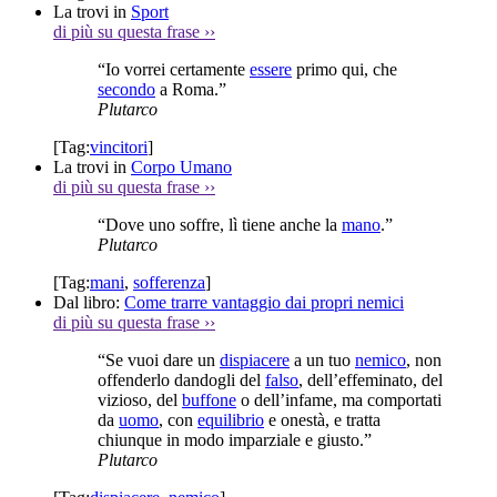
La trovi in
Sport
di più su questa frase
››
“Io vorrei certamente
essere
primo qui, che
secondo
a Roma.”
Plutarco
[Tag:
vincitori
]
La trovi in
Corpo Umano
di più su questa frase
››
“Dove uno soffre, lì tiene anche la
mano
.”
Plutarco
[Tag:
mani
,
sofferenza
]
Dal libro:
Come trarre vantaggio dai propri nemici
di più su questa frase
››
“Se vuoi dare un
dispiacere
a un tuo
nemico
, non
offenderlo dandogli del
falso
, dell’effeminato, del
vizioso, del
buffone
o dell’infame, ma comportati
da
uomo
, con
equilibrio
e onestà, e tratta
chiunque in modo imparziale e giusto.”
Plutarco