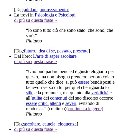
[Tag:
adulare
,
apprezzamento
]
La trovi in
Psicologia e Psicologi
di più su questa frase
››
“Io sono tutto ciò che sono stato, che sono, che
sarò.”
Plutarco
[Tag:
futuro
,
idea di sè
,
passato
,
presente
]
Dal libro:
L'arte di saper ascoltare
di più su questa frase
››
“Uno può parlare bene ed è giusto elogiarlo per
questo, ma non bisogna prendere per oro colato
tutto quello che dice: si può
essere
bendisposti e
benevoli verso di lui per quel che riguarda lo
stile
e la pronuncia, ma quanto alla
veridicità
e
all’
utilità
dei
contenuti
del suo discorso occorre
essere
critici
attenti
e
severi
, evitando di
rendersi...”
(continua)
(continua a leggere)
Plutarco
[Tag:
ascoltare
,
cautela
,
eloquenza
]
di più su questa frase
››