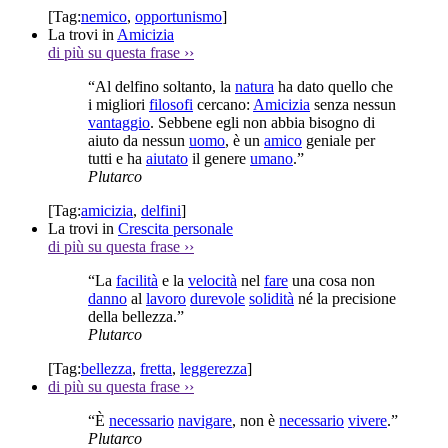
[Tag:
nemico
,
opportunismo
]
La trovi in
Amicizia
di più su questa frase
››
“Al delfino soltanto, la
natura
ha dato quello che
i migliori
filosofi
cercano:
Amicizia
senza nessun
vantaggio
. Sebbene egli non abbia bisogno di
aiuto da nessun
uomo
, è un
amico
geniale per
tutti e ha
aiutato
il genere
umano
.”
Plutarco
[Tag:
amicizia
,
delfini
]
La trovi in
Crescita personale
di più su questa frase
››
“La
facilità
e la
velocità
nel
fare
una cosa non
danno
al
lavoro
durevole
solidità
né la precisione
della bellezza.”
Plutarco
[Tag:
bellezza
,
fretta
,
leggerezza
]
di più su questa frase
››
“È
necessario
navigare
, non è
necessario
vivere
.”
Plutarco