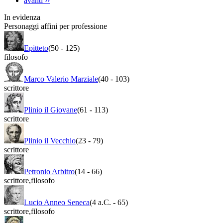
avanti
››
In evidenza
Personaggi affini per professione
Epitteto
(50
-
125)
filosofo
Marco Valerio Marziale
(40
-
103)
scrittore
Plinio il Giovane
(61
-
113)
scrittore
Plinio il Vecchio
(23
-
79)
scrittore
Petronio Arbitro
(14
-
66)
scrittore
,
filosofo
Lucio Anneo Seneca
(4 a.C.
-
65)
scrittore
,
filosofo