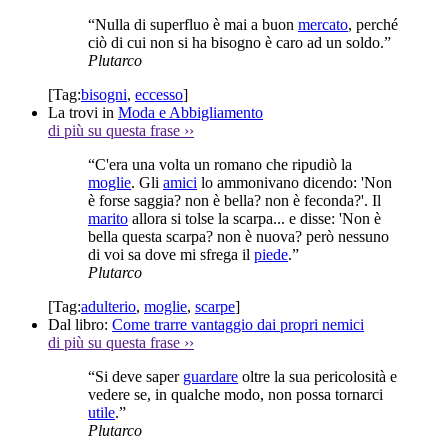
“Nulla di superfluo è mai a buon
mercato
, perché
ciò di cui non si ha bisogno è caro ad un soldo.”
Plutarco
[Tag:
bisogni
,
eccesso
]
La trovi in
Moda e Abbigliamento
di più su questa frase
››
“C'era una volta un romano che ripudiò la
moglie
. Gli
amici
lo ammonivano dicendo: 'Non
è forse saggia? non è bella? non è feconda?'. Il
marito
allora si tolse la scarpa... e disse: 'Non è
bella questa scarpa? non è nuova? però nessuno
di voi sa dove mi sfrega il
piede
.”
Plutarco
[Tag:
adulterio
,
moglie
,
scarpe
]
Dal libro:
Come trarre vantaggio dai propri nemici
di più su questa frase
››
“Si deve saper
guardare
oltre la sua pericolosità e
vedere se, in qualche modo, non possa tornarci
utile
.”
Plutarco