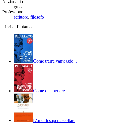
Nazionalità
greca
Professione
scrittore
,
filosofo
Libri di Plutarco
Come trarre vantaggio...
Come distinguere...
L'arte di saper ascoltare