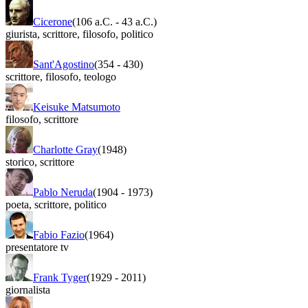
Cicerone
(106 a.C.
-
43 a.C.)
giurista
,
scrittore
,
filosofo
,
politico
Sant'Agostino
(354
-
430)
scrittore
,
filosofo
,
teologo
Keisuke Matsumoto
filosofo
,
scrittore
Charlotte Gray
(1948)
storico
,
scrittore
Pablo Neruda
(1904
-
1973)
poeta
,
scrittore
,
politico
Fabio Fazio
(1964)
presentatore tv
Frank Tyger
(1929
-
2011)
giornalista