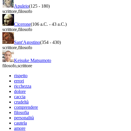
Apuleio
(125
-
180)
scrittore
,
filosofo
Cicerone
(106 a.C.
-
43 a.C.)
scrittore
,
filosofo
Sant'Agostino
(354
-
430)
scrittore
,
filosofo
Keisuke Matsumoto
filosofo
,
scrittore
rispetto
errori
ricchezza
dolore
caccia
crudeltà
comprendere
filosofia
personalità
cautela
amore