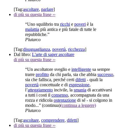
[Tag:
ascoltare
,
parlare
]
di più su questa frase
››
“Uno squilibrio tra
ricchi
e
poveri
è la
malattia
più antica e più fatale di tutte le
repubbliche.”
Plutarco
[Tag:
disuguaglianza
,
povertà
,
ricchezza
]
Dal libro:
L'arte di saper ascoltare
di più su questa frase
››
“Un ascoltatore sveglio e
intelligente
sa sempre
trarre
profitto
da chi parla, sia che abbia
successo
,
sia che fallisca, perché certi
difetti
- quali la
povertà
concettuale e di
espressione
,
l’
atteggiamento
incivile, la
smania
di accattivarsi
a tutti i costi il
consenso
, accompagnata da una
rozza e ridicola
ostentazione
di sé - si colgono in
modo...”
(continua)
(continua a leggere)
Plutarco
[Tag:
ascoltare
,
comprendere
,
difetti
]
di più su questa frase
››