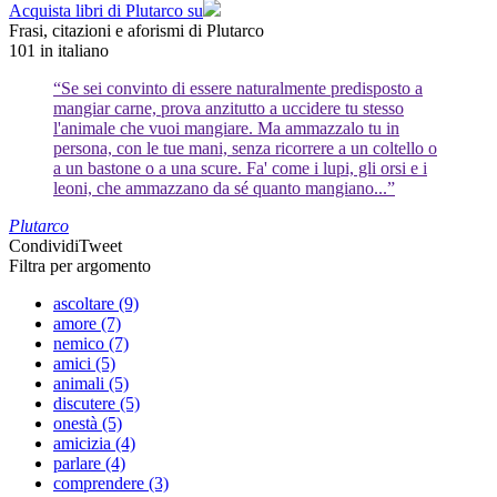
Acquista libri di Plutarco su
Frasi, citazioni e aforismi di Plutarco
101
in italiano
“Se sei convinto di essere naturalmente predisposto a
mangiar carne, prova anzitutto a uccidere tu stesso
l'animale che vuoi mangiare. Ma ammazzalo tu in
persona, con le tue mani, senza ricorrere a un coltello o
a un bastone o a una scure. Fa' come i lupi, gli orsi e i
leoni, che ammazzano da sé quanto mangiano...”
Plutarco
Condividi
Tweet
Filtra per argomento
ascoltare (9)
amore (7)
nemico (7)
amici (5)
animali (5)
discutere (5)
onestà (5)
amicizia (4)
parlare (4)
comprendere (3)