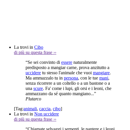
La trovi in
Cibo
di più su questa frase
››
“Se sei convinto di
essere
naturalmente
predisposto a mangiar carne, prova anzitutto a
uccidere
tu stesso l'animale che vuoi
mangiare
.
Ma ammazzalo tu in
persona
, con le tue
mani
,
senza ricorrere a un coltello o a un bastone o a
una
scure
. Fa' come i lupi, gli orsi e i leoni, che
ammazzano da sé quanto mangiano...”
Plutarco
[Tag:
animali
,
caccia
,
cibo
]
La trovi in
Non uccidere
di più su questa frase
››
“Chiamate selvaggi i serpenti, le pantere e i leoni,