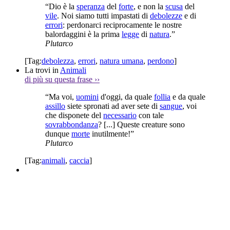
“Dio è la
speranza
del
forte
, e non la
scusa
del
vile
. Noi siamo tutti impastati di
debolezze
e di
errori
: perdonarci reciprocamente le nostre
balordaggini è la prima
legge
di
natura
.”
Plutarco
[Tag:
debolezza
,
errori
,
natura umana
,
perdono
]
La trovi in
Animali
di più su questa frase
››
“Ma voi,
uomini
d'oggi, da quale
follia
e da quale
assillo
siete spronati ad aver sete di
sangue
, voi
che disponete del
necessario
con tale
sovrabbondanza
? [...] Queste creature sono
dunque
morte
inutilmente!”
Plutarco
[Tag:
animali
,
caccia
]