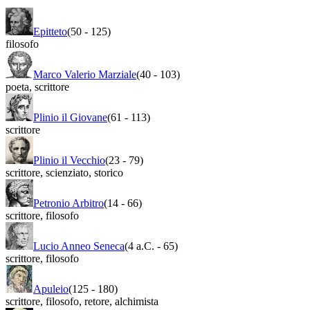
Epitteto
(50
-
125)
filosofo
Marco Valerio Marziale
(40
-
103)
poeta
,
scrittore
Plinio il Giovane
(61
-
113)
scrittore
Plinio il Vecchio
(23
-
79)
scrittore
,
scienziato
,
storico
Petronio Arbitro
(14
-
66)
scrittore
,
filosofo
Lucio Anneo Seneca
(4 a.C.
-
65)
scrittore
,
filosofo
Apuleio
(125
-
180)
scrittore
,
filosofo
,
retore
,
alchimista