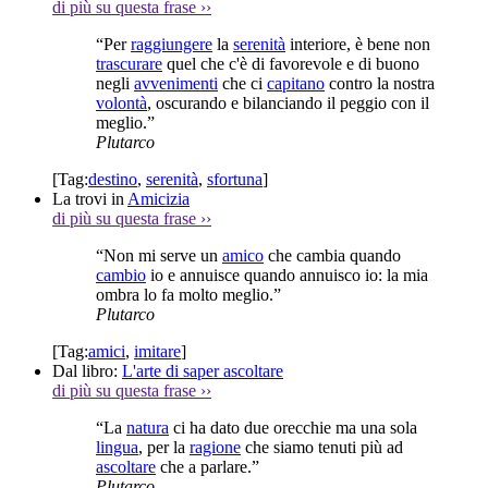
di più su questa frase
››
“Per
raggiungere
la
serenità
interiore, è bene non
trascurare
quel che c'è di favorevole e di buono
negli
avvenimenti
che ci
capitano
contro la nostra
volontà
, oscurando e bilanciando il peggio con il
meglio.”
Plutarco
[Tag:
destino
,
serenità
,
sfortuna
]
La trovi in
Amicizia
di più su questa frase
››
“Non mi serve un
amico
che cambia quando
cambio
io e annuisce quando annuisco io: la mia
ombra lo fa molto meglio.”
Plutarco
[Tag:
amici
,
imitare
]
Dal libro:
L'arte di saper ascoltare
di più su questa frase
››
“La
natura
ci ha dato due orecchie ma una sola
lingua
, per la
ragione
che siamo tenuti più ad
ascoltare
che a parlare.”
Plutarco