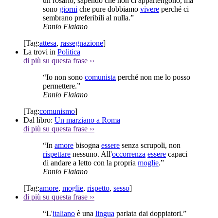
un rosario, sapendo che non ci appartengono, ma
sono
giorni
che pure dobbiamo
vivere
perché ci
sembrano preferibili al nulla.”
Ennio Flaiano
[Tag:
attesa
,
rassegnazione
]
La trovi in
Politica
di più su questa frase
››
“Io non sono
comunista
perché non me lo posso
permettere.”
Ennio Flaiano
[Tag:
comunismo
]
Dal libro:
Un marziano a Roma
di più su questa frase
››
“In
amore
bisogna
essere
senza scrupoli, non
rispettare
nessuno. All'
occorrenza
essere
capaci
di andare a letto con la propria
moglie
.”
Ennio Flaiano
[Tag:
amore
,
moglie
,
rispetto
,
sesso
]
di più su questa frase
››
“L'
italiano
è una
lingua
parlata dai doppiatori.”