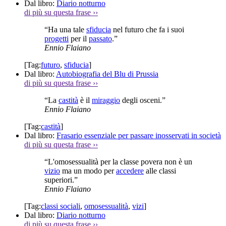
Dal libro:
Diario notturno
di più su questa frase
››
“Ha una tale
sfiducia
nel futuro che fa i suoi
progetti
per il
passato
.”
Ennio Flaiano
[Tag:
futuro
,
sfiducia
]
Dal libro:
Autobiografia del Blu di Prussia
di più su questa frase
››
“La
castità
è il
miraggio
degli osceni.”
Ennio Flaiano
[Tag:
castità
]
Dal libro:
Frasario essenziale per passare inosservati in società
di più su questa frase
››
“L'omosessualità per la classe povera non è un
vizio
ma un modo per
accedere
alle classi
superiori.”
Ennio Flaiano
[Tag:
classi sociali
,
omosessualità
,
vizi
]
Dal libro:
Diario notturno
di più su questa frase
››