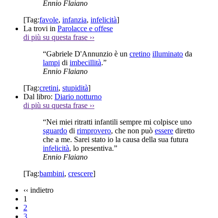
Ennio Flaiano
[Tag:
favole
,
infanzia
,
infelicità
]
La trovi in
Parolacce e offese
di più su questa frase
››
“Gabriele D'Annunzio è un
cretino
illuminato
da
lampi
di
imbecillità
.”
Ennio Flaiano
[Tag:
cretini
,
stupidità
]
Dal libro:
Diario notturno
di più su questa frase
››
“Nei miei ritratti infantili sempre mi colpisce uno
sguardo
di
rimprovero
, che non può
essere
diretto
che a me. Sarei stato io la causa della sua futura
infelicità
, lo presentiva.”
Ennio Flaiano
[Tag:
bambini
,
crescere
]
‹‹
indietro
1
2
3