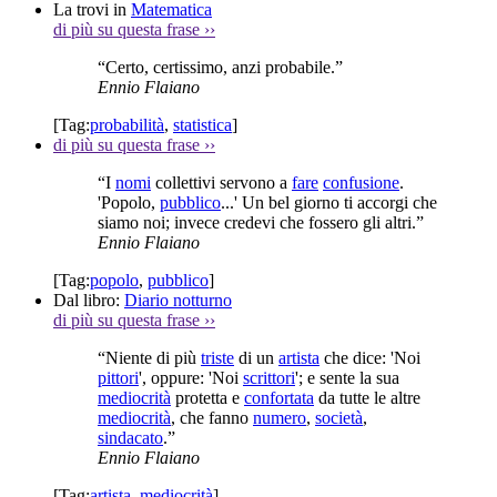
La trovi in
Matematica
di più su questa frase
››
“Certo, certissimo, anzi probabile.”
Ennio Flaiano
[Tag:
probabilità
,
statistica
]
di più su questa frase
››
“I
nomi
collettivi servono a
fare
confusione
.
'Popolo,
pubblico
...' Un bel giorno ti accorgi che
siamo noi; invece credevi che fossero gli altri.”
Ennio Flaiano
[Tag:
popolo
,
pubblico
]
Dal libro:
Diario notturno
di più su questa frase
››
“Niente di più
triste
di un
artista
che dice: 'Noi
pittori
', oppure: 'Noi
scrittori
'; e sente la sua
mediocrità
protetta e
confortata
da tutte le altre
mediocrità
, che fanno
numero
,
società
,
sindacato
.”
Ennio Flaiano
[Tag:
artista
,
mediocrità
]