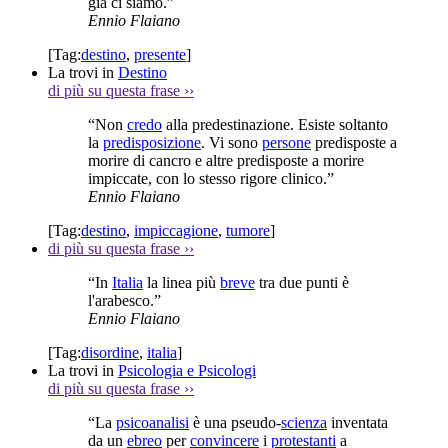
già ci siamo.”
Ennio Flaiano
[Tag:
destino
,
presente
]
La trovi in
Destino
di più su questa frase
››
“Non
credo
alla predestinazione. Esiste soltanto
la
predisposizione
. Vi sono
persone
predisposte a
morire di cancro e altre predisposte a morire
impiccate, con lo stesso rigore clinico.”
Ennio Flaiano
[Tag:
destino
,
impiccagione
,
tumore
]
di più su questa frase
››
“In
Italia
la linea più
breve
tra due punti è
l'arabesco.”
Ennio Flaiano
[Tag:
disordine
,
italia
]
La trovi in
Psicologia e Psicologi
di più su questa frase
››
“La
psicoanalisi
è una pseudo-
scienza
inventata
da un
ebreo
per
convincere
i
protestanti
a