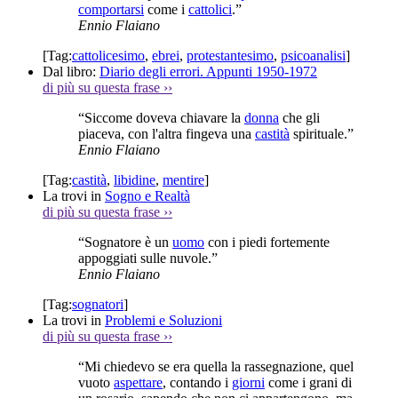
comportarsi
come i
cattolici
.”
Ennio Flaiano
[Tag:
cattolicesimo
,
ebrei
,
protestantesimo
,
psicoanalisi
]
Dal libro:
Diario degli errori. Appunti 1950-1972
di più su questa frase
››
“Siccome doveva chiavare la
donna
che gli
piaceva, con l'altra fingeva una
castità
spirituale.”
Ennio Flaiano
[Tag:
castità
,
libidine
,
mentire
]
La trovi in
Sogno e Realtà
di più su questa frase
››
“Sognatore è un
uomo
con i piedi fortemente
appoggiati sulle nuvole.”
Ennio Flaiano
[Tag:
sognatori
]
La trovi in
Problemi e Soluzioni
di più su questa frase
››
“Mi chiedevo se era quella la rassegnazione, quel
vuoto
aspettare
, contando i
giorni
come i grani di