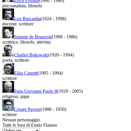
Erich Fromm
(1900
-
1980)
psicoanalista
,
filosofo
Leo Buscaglia
(1924
-
1998)
docente
,
scrittore
Simone de Beauvoir
(1908
-
1986)
scrittrice
,
filosofo
,
attivista
Charles Bukowski
(1920
-
1994)
poeta
,
scrittore
Elías Canetti
(1905
-
1994)
scrittore
Papa Giovanni Paolo II
(1920
-
2005)
religioso
,
papa
Cesare Pavese
(1908
-
1950)
scrittore
Nessun personaggio.
Tutte le frasi di Ennio Flaiano