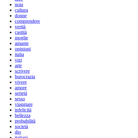
noia
cultura
donne
comprendere
verità
castità
moglie
amante
opinioni
italia
vizi
arte
scrivere
burocrazia
vivere
amore
serietà
sesso
viaggiare
infelicità
bellezza
probabilità
società
dio
italiani