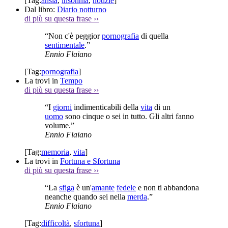
[Tag:
ansia
,
insonnia
,
notizie
]
Dal libro:
Diario notturno
di più su questa frase
››
“Non c'è peggior
pornografia
di quella
sentimentale
.”
Ennio Flaiano
[Tag:
pornografia
]
La trovi in
Tempo
di più su questa frase
››
“I
giorni
indimenticabili della
vita
di un
uomo
sono cinque o sei in tutto. Gli altri fanno
volume.”
Ennio Flaiano
[Tag:
memoria
,
vita
]
La trovi in
Fortuna e Sfortuna
di più su questa frase
››
“La
sfiga
è un'
amante
fedele
e non ti abbandona
neanche quando sei nella
merda
.”
Ennio Flaiano
[Tag:
difficoltà
,
sfortuna
]