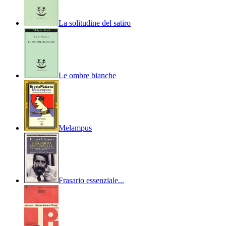
La solitudine del satiro
Le ombre bianche
Melampus
Frasario essenziale...