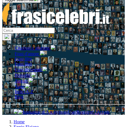
Citazioni e aforismi
Frasi d'amore
Frasi film
Frasi libri
Frasi divertenti
Proverbi
Auguri
Varie
Indici A-Z
Blog
Registrati / Accedi
Home
Ennio Flaiano