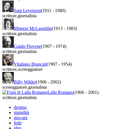
Sam Levenson
(1911
-
1980)
scrittore
,
giornalista
Mignon McLaughlin
(1913
-
1983)
scrittore
,
giornalista
Guido Piovene
(1907
-
1974)
scrittore
,
giornalista
Vitaliano Brancati
(1907
-
1954)
scrittore
,
sceneggiatore
Billy Wilder
(1906
-
2002)
sceneggiatore
,
giornalista
Lalla Romano
(1906
-
2001)
scrittore
,
giornalista
destino
stupidità
giovani
fede
idee