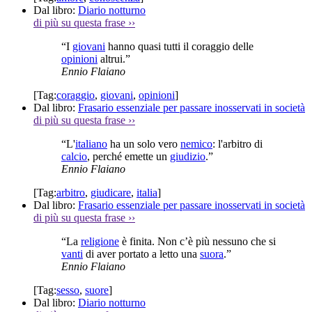
Dal libro:
Diario notturno
di più su questa frase
››
“I
giovani
hanno quasi tutti il coraggio delle
opinioni
altrui.”
Ennio Flaiano
[Tag:
coraggio
,
giovani
,
opinioni
]
Dal libro:
Frasario essenziale per passare inosservati in società
di più su questa frase
››
“L'
italiano
ha un solo vero
nemico
: l'arbitro di
calcio
, perché emette un
giudizio
.”
Ennio Flaiano
[Tag:
arbitro
,
giudicare
,
italia
]
Dal libro:
Frasario essenziale per passare inosservati in società
di più su questa frase
››
“La
religione
è finita. Non c’è più nessuno che si
vanti
di aver portato a letto una
suora
.”
Ennio Flaiano
[Tag:
sesso
,
suore
]
Dal libro:
Diario notturno