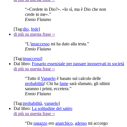
“«Credete in Dio?». «Io sì, ma è Dio che non
crede in me».”
Ennio Flaiano
[Tag:
dio
,
fede
]
di più su questa frase
››
“L'
insuccesso
mi ha dato alla testa.”
Ennio Flaiano
[Tag:
insuccessi
]
Dal libro:
Frasario essenziale per passare inosservati in società
di più su questa frase
››
“Tutto il
Vangelo
è basato sul calcolo delle
probabilità
! Chi ha
fame
sarà sfamato, gli ultimi
saranno i primi, eccetera.”
Ennio Flaiano
[Tag:
probabilità
,
vangelo
]
Dal libro:
La solitudine del satiro
di più su questa frase
››
“Da
ragazzo
ero
anarchico
,
adesso
mi accorgo