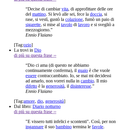
“Decise di cambiar
vita
, di approfittare delle ore
del
mattino
. Si levò alle sei, fece la
doccia
, si
rase, si vestì, gustò la
colazione
, fumò un paio di
sigarette
, si mise al
tavolo
di
lavoro
e si svegliò a
mezzogiorno.”
Ennio Flaiano
[Tag:
ozio
]
La trovi in
Dio
di più su questa frase
››
“Dio ci ama (di questo ne abbiamo
continuamente conferma), il
guaio
è che vuole
essere
contraccambiato. Io, se mai mi decidessi
ad amarlo, non vorrei nulla in
cambio
. Il mio
difetto
è la
generosità
, il
disinteresse
.”
Ennio Flaiano
[Tag:
amore
,
dio
,
generosità
]
Dal libro:
Diario notturno
di più su questa frase
››
"E vissero tutti infelici e scontenti". Così, per non
ingannare
il suo
bambino
termina le
favole
.