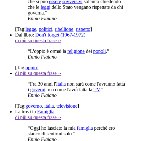
che si può
essere
sovversivi
soltanto chiedendo
che le
leggi
dello Stato vengano rispettate da chi
governa.”
Ennio Flaiano
[Tag:
legge
,
politici
,
ribellione
,
rispetto
]
Dal libro:
Don't forget (1967-1972)
di più su questa frase
››
“L'oppio è ormai la
religione
dei
popoli
.”
Ennio Flaiano
[Tag:
oppio
]
di più su questa frase
››
“Fra 30 anni l'
Italia
non sarà come l'avranno fatta
i
governi
, ma come l'avrà fatta la
TV
.”
Ennio Flaiano
[Tag:
governo
,
italia
,
televisione
]
La trovi in
Famiglia
di più su questa frase
››
“Oggi ho lasciato la mia
famiglia
perché ero
stanco di sentirmi solo.”
Ennio Flaiano