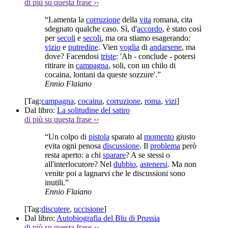
di più su questa frase
››
“Lamenta la
corruzione
della
vita
romana, cita
sdegnato qualche caso. Sì, d'
accordo
, è stato così
per
secoli
e
secoli
, ma ora stiamo esagerando:
vizio
e
putredine
. Vien
voglia
di
andarsene
, ma
dove? Facendosi
triste
: 'Ah - conclude - potersi
ritirare in
campagna
, soli, con un chilo di
cocaina, lontani da queste sozzure'.”
Ennio Flaiano
[Tag:
campagna
,
cocaina
,
corruzione
,
roma
,
vizi
]
Dal libro:
La solitudine del satiro
di più su questa frase
››
“Un colpo di
pistola
sparato al
momento
giusto
evita ogni penosa
discussione
. Il
problema
però
resta aperto: a chi
sparare
? A se stessi o
all'interlocutore? Nel
dubbio
,
astenersi
. Ma non
venite poi a lagnarvi che le discussioni sono
inutili.”
Ennio Flaiano
[Tag:
discutere
,
uccisione
]
Dal libro:
Autobiografia del Blu di Prussia
di più su questa frase
››