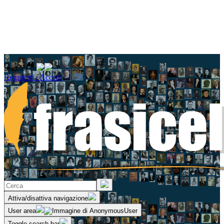
Seguici su
Registrati / Accedi
Attiva/disattiva navigazione
User area
Toggle search bar