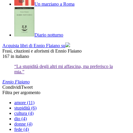
Un marziano a Roma
Diario notturno
Acquista libri di Ennio Flaiano su
Frasi, citazioni e aforismi di Ennio Flaiano
167
in italiano
“La stupidità degli altri mi affascina, ma preferisco la
mia.”
Ennio Flaiano
Condividi
Tweet
Filtra per argomento
amore (11)
stupidità (6)
cultura (4)
dio (4)
donne (4)
fede (4)