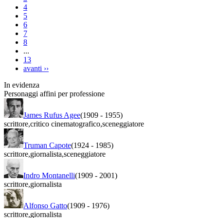
4
5
6
7
8
...
13
avanti
››
In evidenza
Personaggi affini per professione
James Rufus Agee
(1909
-
1955)
scrittore
,
critico cinematografico
,
sceneggiatore
Truman Capote
(1924
-
1985)
scrittore
,
giornalista
,
sceneggiatore
Indro Montanelli
(1909
-
2001)
scrittore
,
giornalista
Alfonso Gatto
(1909
-
1976)
scrittore
,
giornalista