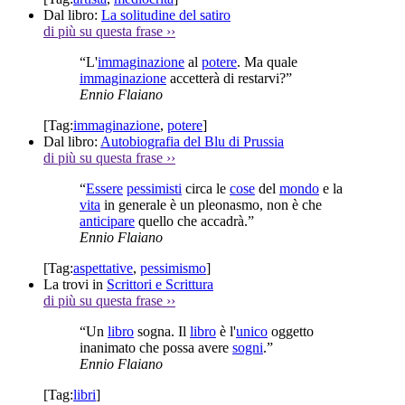
Dal libro:
La solitudine del satiro
di più su questa frase
››
“L'
immaginazione
al
potere
. Ma quale
immaginazione
accetterà di restarvi?”
Ennio Flaiano
[Tag:
immaginazione
,
potere
]
Dal libro:
Autobiografia del Blu di Prussia
di più su questa frase
››
“
Essere
pessimisti
circa le
cose
del
mondo
e la
vita
in generale è un pleonasmo, non è che
anticipare
quello che accadrà.”
Ennio Flaiano
[Tag:
aspettative
,
pessimismo
]
La trovi in
Scrittori e Scrittura
di più su questa frase
››
“Un
libro
sogna. Il
libro
è l'
unico
oggetto
inanimato che possa avere
sogni
.”
Ennio Flaiano
[Tag:
libri
]