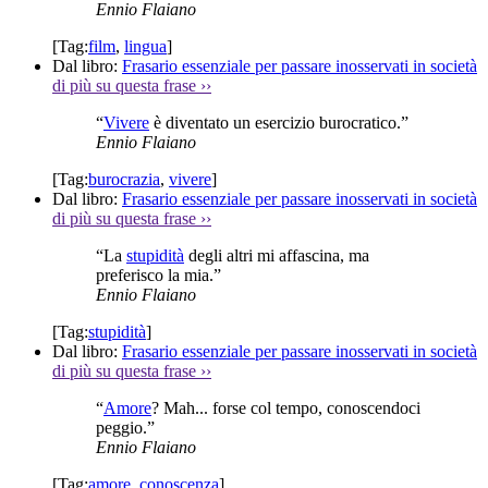
Ennio Flaiano
[Tag:
film
,
lingua
]
Dal libro:
Frasario essenziale per passare inosservati in società
di più su questa frase
››
“
Vivere
è diventato un esercizio burocratico.”
Ennio Flaiano
[Tag:
burocrazia
,
vivere
]
Dal libro:
Frasario essenziale per passare inosservati in società
di più su questa frase
››
“La
stupidità
degli altri mi affascina, ma
preferisco la mia.”
Ennio Flaiano
[Tag:
stupidità
]
Dal libro:
Frasario essenziale per passare inosservati in società
di più su questa frase
››
“
Amore
? Mah... forse col tempo, conoscendoci
peggio.”
Ennio Flaiano
[Tag:
amore
,
conoscenza
]