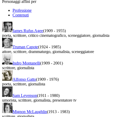
Personaggi affini per
Professione
Contenuti
James Rufus Agee
(1909
-
1955)
poeta
,
scrittore
,
critico cinematografico
,
sceneggiatore
,
giornalista
Truman Capote
(1924
-
1985)
attore
,
scrittore
,
drammaturgo
,
giornalista
,
sceneggiatore
Indro Montanelli
(1909
-
2001)
scrittore
,
giornalista
Alfonso Gatto
(1909
-
1976)
poeta
,
scrittore
,
giornalista
Sam Levenson
(1911
-
1980)
umorista
,
scrittore
,
giornalista
,
presentatore tv
Mignon McLaughlin
(1913
-
1983)
scrittore
,
giornalista