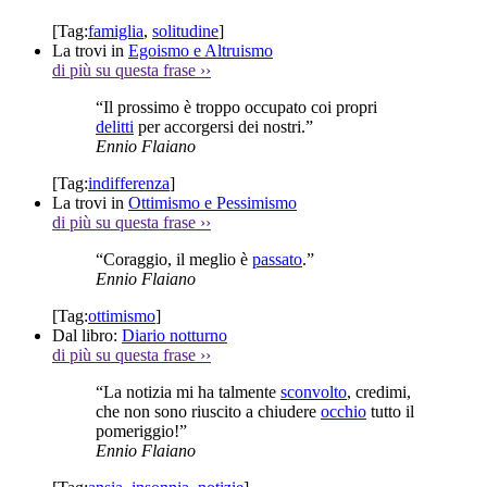
[Tag:
famiglia
,
solitudine
]
La trovi in
Egoismo e Altruismo
di più su questa frase
››
“Il prossimo è troppo occupato coi propri
delitti
per accorgersi dei nostri.”
Ennio Flaiano
[Tag:
indifferenza
]
La trovi in
Ottimismo e Pessimismo
di più su questa frase
››
“Coraggio, il meglio è
passato
.”
Ennio Flaiano
[Tag:
ottimismo
]
Dal libro:
Diario notturno
di più su questa frase
››
“La notizia mi ha talmente
sconvolto
, credimi,
che non sono riuscito a chiudere
occhio
tutto il
pomeriggio!”
Ennio Flaiano