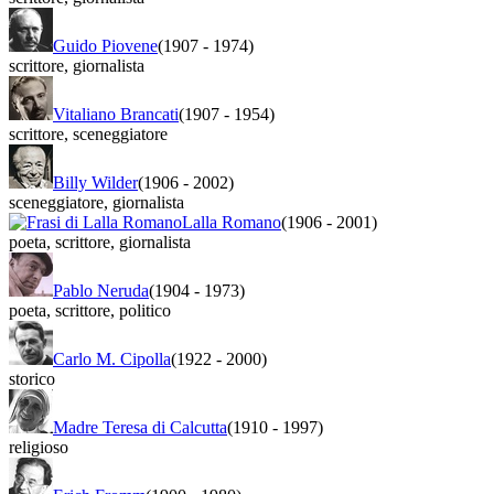
Guido Piovene
(1907
-
1974)
scrittore
,
giornalista
Vitaliano Brancati
(1907
-
1954)
scrittore
,
sceneggiatore
Billy Wilder
(1906
-
2002)
sceneggiatore
,
giornalista
Lalla Romano
(1906
-
2001)
poeta
,
scrittore
,
giornalista
Pablo Neruda
(1904
-
1973)
poeta
,
scrittore
,
politico
Carlo M. Cipolla
(1922
-
2000)
storico
Madre Teresa di Calcutta
(1910
-
1997)
religioso