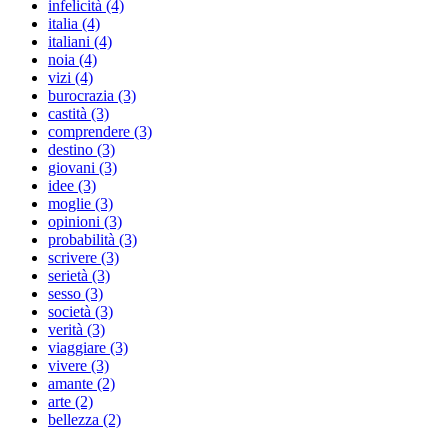
infelicità (4)
italia (4)
italiani (4)
noia (4)
vizi (4)
burocrazia (3)
castità (3)
comprendere (3)
destino (3)
giovani (3)
idee (3)
moglie (3)
opinioni (3)
probabilità (3)
scrivere (3)
serietà (3)
sesso (3)
società (3)
verità (3)
viaggiare (3)
vivere (3)
amante (2)
arte (2)
bellezza (2)