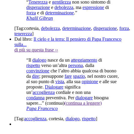
“
Tenerezza
e
gentilezza
non sono sintomo di
disperazione
e
debolezza
, ma
espressione
di
forza
e di
determinazione
.”
Khalil Gibran
[Tag:
cortesia
,
debolezza
,
determinazione
,
disperazione
,
forza
,
tenerezza
]
Dal libro:
Il cielo e la terra: Il pensiero di Papa Francesco
sulla...
di più su questa frase
››
“Il
dialogo
nasce da un
atteggiamento
di
rispetto
verso un’altra
persona
, dalla
convinzione
che l’altro abbia qualcosa di buono
da
dire
; presuppone
fare
spazio
, nel nostro cuore,
al suo punto di
vista
, alla sua
opinione
e alle sue
proposte.
Dialogare
significa
un’
accoglienza
cordiale e non una
condanna
preventiva. Per
dialogare
bisogna
sapere...”
(continua)
(continua a leggere)
Papa Francesco
[Tag:
accoglienza
,
cortesia
,
dialogo
,
rispetto
]