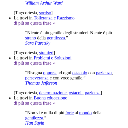
William Arthur Ward
[Tag:
cortesia
,
sorriso
]
La trovi in
Tolleranza e Razzismo
di più su questa frase
››
“Niente è più gentile degli stranieri. Niente è più
strano
della
gentilezza
.”
Sara Paretsky
[Tag:
cortesia
,
stranieri
]
La trovi in
Problemi e Soluzioni
di più su questa frase
››
“Bisogna
opporsi
ad ogni
ostacolo
con
pazienza
,
perseveranza
e con voce gentile.”
Thomas Jefferson
[Tag:
cortesia
,
determinazione
,
ostacoli
,
pazienza
]
La trovi in
Buona educazione
di più su questa frase
››
“Non vi è nulla di più
forte
al
mondo
della
gentilezza
.”
Han Suyin