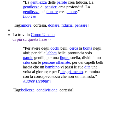
“La
gentilezza
delle
parole
crea fiducia. La
gentilezza
di
pensieri
crea profondità. La
gentilezza
nel
donare
crea
amore
.”
Lao Tse
[Tag:
amore
,
cortesia
,
donare
,
fiducia
,
pensare
]
La trovi in
Corpo Umano
di più su questa frase
››
“Per avere degli
occhi
belli,
cerca
la
bontà
negli
altri; per delle
labbra
belle, pronuncia solo
parole
gentili; per una
figura
snella, dividi il tuo
cibo
con le
persone
affamate
; per dei capelli belli
lascia che un
bambino
vi passi le sue
dita
una
volta al giorno; e per l'
atteggiamento
, cammina
con la consapevolezza che non sei mai sola.”
Audrey Hepburn
[Tag:
bellezza
,
condivisione
,
cortesia
]