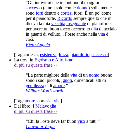
“Gli individui che incontrano il maggior
successo
(e non solo con le
donne
) solitamente
sono
forti
dentro e
cortesi
fuori. È un po' come
per il pianoforte.
Ricordo
sempre quello che mi
diceva la mia
vecchia
insegnante
di pianoforte:
per avere un buon tocco occorrono
dita
di acciaio
in guanti di velluto... Forse anche nella
vita
è
così.”
Piero Angela
[Tag:
cortesia
,
esistenza
,
forza
,
pianoforte
,
successo
]
La trovi in
Egoismo e Altruismo
di più su questa frase
››
“La parte migliore della
vita
di un
uomo
buono
sono i suoi piccoli,
ignoti
, dimenticati atti di
gentilezza
e di
amore
.”
William Wordsworth
[Tag:
amore
,
cortesia
,
vita
]
Dal libro:
I Malavoglia
di più su questa frase
››
“Chi fa l'oste deve far buon
viso
a tutti.”
Giovanni Verga