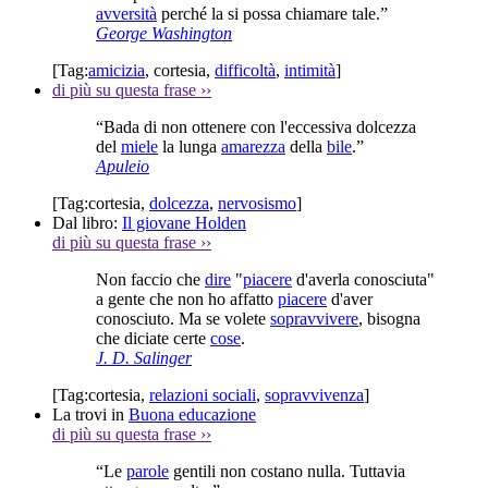
avversità
perché la si possa chiamare tale.”
George Washington
[Tag:
amicizia
,
cortesia
,
difficoltà
,
intimità
]
di più su questa frase
››
“Bada di non ottenere con l'eccessiva dolcezza
del
miele
la lunga
amarezza
della
bile
.”
Apuleio
[Tag:
cortesia
,
dolcezza
,
nervosismo
]
Dal libro:
Il giovane Holden
di più su questa frase
››
Non faccio che
dire
"
piacere
d'averla conosciuta"
a gente che non ho affatto
piacere
d'aver
conosciuto. Ma se volete
sopravvivere
, bisogna
che diciate certe
cose
.
J. D. Salinger
[Tag:
cortesia
,
relazioni sociali
,
sopravvivenza
]
La trovi in
Buona educazione
di più su questa frase
››
“Le
parole
gentili non costano nulla. Tuttavia