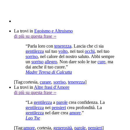
La trovi in
Egoismo e Altruismo
di più su questa frase
››
“Parla loro con
tenerezza
. Lascia che ci sia
gentilezza
sul tuo
volto
, nei tuoi
occhi
, nel tuo
sorriso
, nel calore del nostro saluto. Abbi sempre
un
sorriso
allegro
. Non dare solo le tue
cure
, ma
dai anche il tuo cuore.”
Madre Teresa di Calcutta
[Tag:
cortesia
,
curare
,
sorriso
,
tenerezza
]
La trovi in
Altre frasi d'Amore
di più su questa frase
››
“La
gentilezza
a
parole
crea confidenza. La
gentilezza
nei
pensieri
crea profondità. La
gentilezza
nel dare crea
amore
.”
Lao Tse
[Tag:
amore
,
cortesia
,
generosità
,
parole
,
pensieri
]