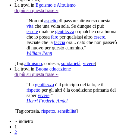
La trovi in
Egoismo e Altruismo
di più su questa frase
››
“Non mi
aspetto
di passare attraverso questa
vita
che una volta sola. Se dunque ci può
essere
qualche
gentilezza
o qualche cosa buona
che io possa
fare
per qualsiasi altro
essere
,
lasciate che la
faccia
ora... dato che non passerò
di nuovo per questo cammino.”
William Penn
[Tag:
altruismo
,
cortesia
,
solidarietà
,
vivere
]
La trovi in
Buona educazione
di più su questa frase
››
“La
gentilezza
è il principio del tatto, e il
rispetto
per gli altri è la condizione primaria del
saper
vivere
.”
Henri Frederic Amiel
[Tag:
cortesia
,
rispetto
,
sensibilità
]
‹‹
indietro
1
2