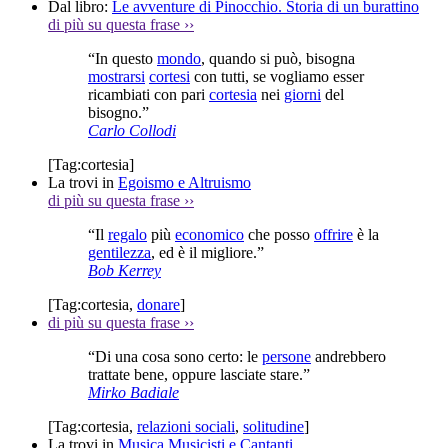
Dal libro:
Le avventure di Pinocchio. Storia di un burattino
di più su questa frase
››
“In questo
mondo
, quando si può, bisogna
mostrarsi
cortesi
con tutti, se vogliamo esser
ricambiati con pari
cortesia
nei
giorni
del
bisogno.”
Carlo Collodi
[Tag:
cortesia
]
La trovi in
Egoismo e Altruismo
di più su questa frase
››
“Il
regalo
più
economico
che posso
offrire
è la
gentilezza
, ed è il migliore.”
Bob Kerrey
[Tag:
cortesia
,
donare
]
di più su questa frase
››
“Di una cosa sono certo: le
persone
andrebbero
trattate bene, oppure lasciate stare.”
Mirko Badiale
[Tag:
cortesia
,
relazioni sociali
,
solitudine
]
La trovi in
Musica Musicisti e Cantanti