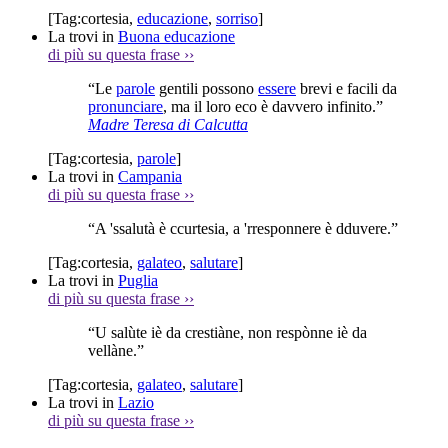
[Tag:
cortesia
,
educazione
,
sorriso
]
La trovi in
Buona educazione
di più su questa frase
››
“Le
parole
gentili possono
essere
brevi e facili da
pronunciare
, ma il loro eco è davvero infinito.”
Madre Teresa di Calcutta
[Tag:
cortesia
,
parole
]
La trovi in
Campania
di più su questa frase
››
“A 'ssalutà è ccurtesia, a 'rresponnere è dduvere.”
[Tag:
cortesia
,
galateo
,
salutare
]
La trovi in
Puglia
di più su questa frase
››
“U salùte iè da crestiàne, non respònne iè da
vellàne.”
[Tag:
cortesia
,
galateo
,
salutare
]
La trovi in
Lazio
di più su questa frase
››