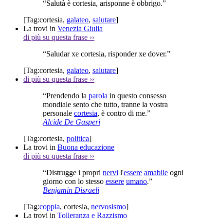
“Salutà è cortesia, arisponne è obbrigo.”
[Tag:
cortesia
,
galateo
,
salutare
]
La trovi in
Venezia Giulia
di più su questa frase
››
“Saludar xe cortesia, risponder xe dover.”
[Tag:
cortesia
,
galateo
,
salutare
]
di più su questa frase
››
“Prendendo la
parola
in questo consesso
mondiale sento che tutto, tranne la vostra
personale
cortesia
, è contro di me.”
Alcide De Gasperi
[Tag:
cortesia
,
politica
]
La trovi in
Buona educazione
di più su questa frase
››
“Distrugge i propri
nervi
l'
essere
amabile
ogni
giorno con lo stesso
essere
umano
.”
Benjamin Disraeli
[Tag:
coppia
,
cortesia
,
nervosismo
]
La trovi in
Tolleranza e Razzismo