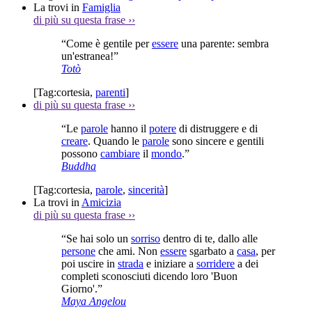
La trovi in
Famiglia
di più su questa frase
››
“Come è gentile per
essere
una parente: sembra
un'estranea!”
Totò
[Tag:
cortesia
,
parenti
]
di più su questa frase
››
“Le
parole
hanno il
potere
di distruggere e di
creare
. Quando le
parole
sono sincere e gentili
possono
cambiare
il
mondo
.”
Buddha
[Tag:
cortesia
,
parole
,
sincerità
]
La trovi in
Amicizia
di più su questa frase
››
“Se hai solo un
sorriso
dentro di te, dallo alle
persone
che ami. Non
essere
sgarbato a
casa
, per
poi uscire in
strada
e iniziare a
sorridere
a dei
completi sconosciuti dicendo loro 'Buon
Giorno'.”
Maya Angelou