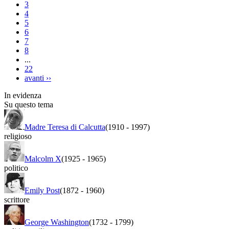
3
4
5
6
7
8
...
22
avanti
››
In evidenza
Su questo tema
Madre Teresa di Calcutta
(1910
-
1997)
religioso
Malcolm X
(1925
-
1965)
politico
Emily Post
(1872
-
1960)
scrittore
George Washington
(1732
-
1799)