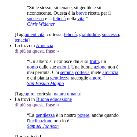
“Sii te stesso, sii tenace, sii gentile e sii
riconoscente. Questa è la
breve
ricetta per il
successo
e la
felicità
nella
vita
.”
Chris Widener
[Tag:
autenticità
,
cortesia
,
felicità
,
gratitudine
,
successo
,
tenacia
]
La trovi in
Amicizia
di più su questa frase
››
“Un albero si riconosce dai suoi
frutti
, un
uomo
dalle sue
azioni
. Una buona
azione
non è
mai perduta. Chi
semina
cortesia
miete
amicizia
,
e chi pianta
gentilezza
raccoglie
amore
.”
San Basilio Magno
[Tag:
agire
,
cortesia
,
natura umana
]
La trovi in
Buona educazione
di più su questa frase
››
“La
gentilezza
è in nostro
potere
, anche quando
l'
inclinazione
non lo è.”
Samuel Johnson
[Tag:
cortesia
]