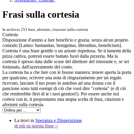
Frasi sulla cortesia
In archivio 253 frasi, aforismi, citazioni sulla cortesia
Cortesia
Disposizione d'animo a fare beneficio e grazia, senza alcun proprio
comodo [Latino: humanitas, benignitas, liberalitas, beneficium].
Cortesia è una frase gentile o un azione rispettosa. Se ti lamenti della
pizza cattiva, potresti essere buttato fuori dalla pizzeria. Ma la
cortesia è spesso data dalle scuse del direttore del ristorante e, se sei
fortunato, dall'azzeramento del conto.
La cortesia ha a che fare con le buone maniera: tenere aperta la porta
per qualcuno, scrivere una nota di ringraziamento per un regalo
ricevuto, lasciare il tuo posto in autobus ad una donna con il
pancione sono tutti esempi di ciò che vuol dire "cortesia" (e di ciò
che renderebbe fieri di te i tuoi genitori!). Per essere anche noi
cortesi con te, ti proponiamo una ampia scelta di frasi, citazioni e
aforismi sulla cortesia.
La trovi in
Speranza e Disperazione
di più su questa frase
››