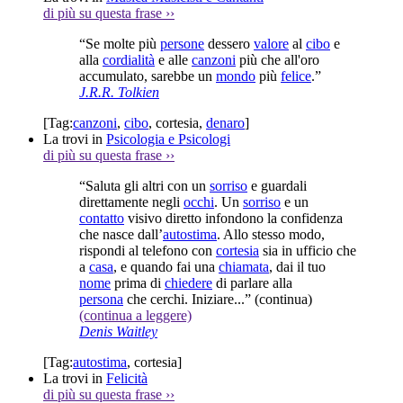
di più su questa frase
››
“Se molte più
persone
dessero
valore
al
cibo
e
alla
cordialità
e alle
canzoni
più che all'oro
accumulato, sarebbe un
mondo
più
felice
.”
J.R.R. Tolkien
[Tag:
canzoni
,
cibo
,
cortesia
,
denaro
]
La trovi in
Psicologia e Psicologi
di più su questa frase
››
“Saluta gli altri con un
sorriso
e guardali
direttamente negli
occhi
. Un
sorriso
e un
contatto
visivo diretto infondono la confidenza
che nasce dall’
autostima
. Allo stesso modo,
rispondi al telefono con
cortesia
sia in ufficio che
a
casa
, e quando fai una
chiamata
, dai il tuo
nome
prima di
chiedere
di parlare alla
persona
che cerchi. Iniziare...”
(continua)
(continua a leggere)
Denis Waitley
[Tag:
autostima
,
cortesia
]
La trovi in
Felicità
di più su questa frase
››