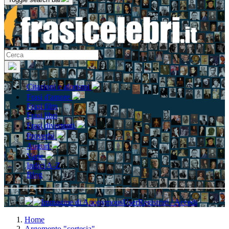
Citazioni e aforismi
Frasi d'amore
Frasi film
Frasi libri
Frasi divertenti
Proverbi
Auguri
Varie
Indici A-Z
Blog
Registrati / Accedi
Home
Argomento "cortesia"