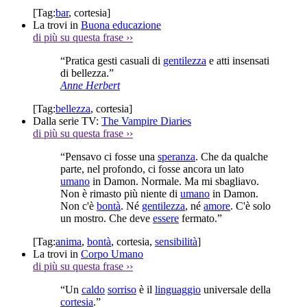
[Tag:
bar
,
cortesia
]
La trovi in
Buona educazione
di più su questa frase
››
“Pratica gesti casuali di
gentilezza
e atti insensati
di bellezza.”
Anne Herbert
[Tag:
bellezza
,
cortesia
]
Dalla serie TV:
The Vampire Diaries
di più su questa frase
››
“Pensavo ci fosse una
speranza
. Che da qualche
parte, nel profondo, ci fosse ancora un lato
umano
in Damon. Normale. Ma mi sbagliavo.
Non è rimasto più niente di
umano
in Damon.
Non c'è
bontà
. Né
gentilezza
, né
amore
. C'è solo
un mostro. Che deve
essere
fermato.”
[Tag:
anima
,
bontà
,
cortesia
,
sensibilità
]
La trovi in
Corpo Umano
di più su questa frase
››
“Un
caldo
sorriso
è il
linguaggio
universale della
cortesia
.”