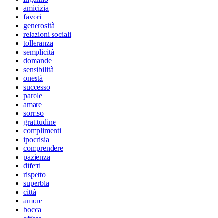
amicizia
favori
generosità
relazioni sociali
tolleranza
semplicità
domande
sensibilità
onestà
successo
parole
amare
sorriso
gratitudine
complimenti
ipocrisia
comprendere
pazienza
difetti
rispetto
superbia
città
amore
bocca