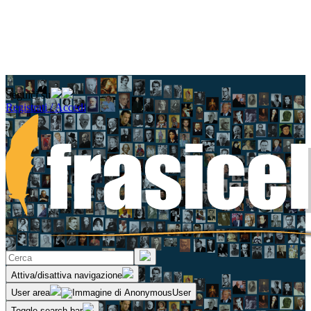
Seguici su
Registrati / Accedi
Attiva/disattiva navigazione
User area
Toggle search bar