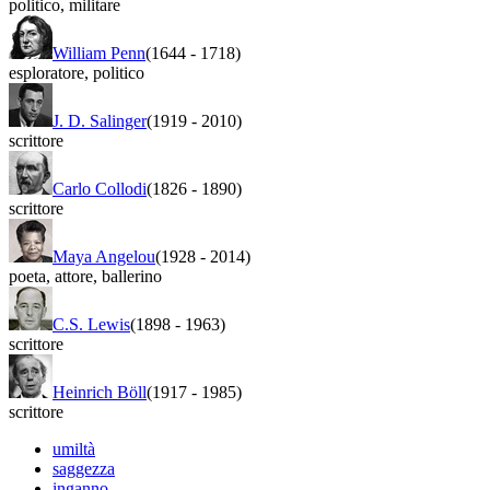
politico
,
militare
William Penn
(1644
-
1718)
esploratore
,
politico
J. D. Salinger
(1919
-
2010)
scrittore
Carlo Collodi
(1826
-
1890)
scrittore
Maya Angelou
(1928
-
2014)
poeta
,
attore
,
ballerino
C.S. Lewis
(1898
-
1963)
scrittore
Heinrich Böll
(1917
-
1985)
scrittore
umiltà
saggezza
inganno