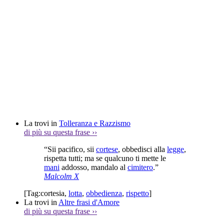
La trovi in
Tolleranza e Razzismo
di più su questa frase
››
“Sii pacifico, sii
cortese
, obbedisci alla
legge
,
rispetta tutti; ma se qualcuno ti mette le
mani
addosso, mandalo al
cimitero
.”
Malcolm X
[Tag:
cortesia
,
lotta
,
obbedienza
,
rispetto
]
La trovi in
Altre frasi d'Amore
di più su questa frase
››