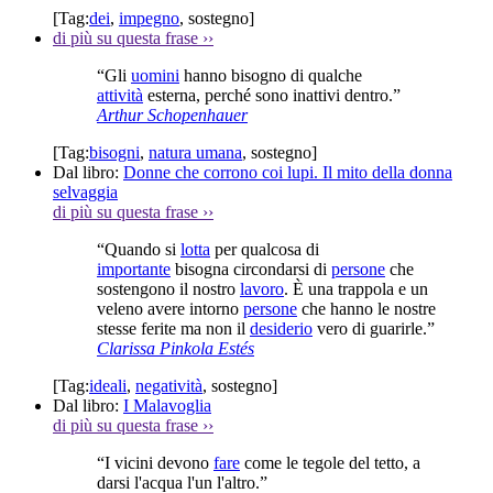
[Tag:
dei
,
impegno
,
sostegno
]
di più su questa frase
››
“Gli
uomini
hanno bisogno di qualche
attività
esterna, perché sono inattivi dentro.”
Arthur Schopenhauer
[Tag:
bisogni
,
natura umana
,
sostegno
]
Dal libro:
Donne che corrono coi lupi. Il mito della donna
selvaggia
di più su questa frase
››
“Quando si
lotta
per qualcosa di
importante
bisogna circondarsi di
persone
che
sostengono il nostro
lavoro
. È una trappola e un
veleno avere intorno
persone
che hanno le nostre
stesse ferite ma non il
desiderio
vero di guarirle.”
Clarissa Pinkola Estés
[Tag:
ideali
,
negatività
,
sostegno
]
Dal libro:
I Malavoglia
di più su questa frase
››
“I vicini devono
fare
come le tegole del tetto, a
darsi l'acqua l'un l'altro.”