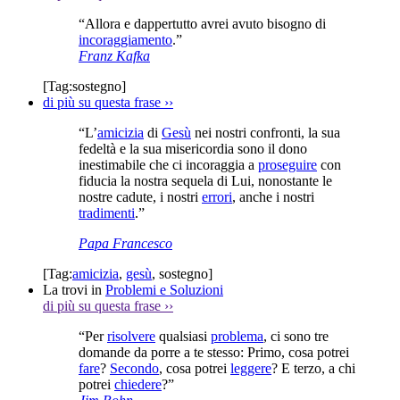
“Allora e dappertutto avrei avuto bisogno di
incoraggiamento
.”
Franz Kafka
[Tag:
sostegno
]
di più su questa frase
››
“L’
amicizia
di
Gesù
nei nostri confronti, la sua
fedeltà e la sua misericordia sono il dono
inestimabile che ci incoraggia a
proseguire
con
fiducia la nostra sequela di Lui, nonostante le
nostre cadute, i nostri
errori
, anche i nostri
tradimenti
.”
Papa Francesco
[Tag:
amicizia
,
gesù
,
sostegno
]
La trovi in
Problemi e Soluzioni
di più su questa frase
››
“Per
risolvere
qualsiasi
problema
, ci sono tre
domande da porre a te stesso: Primo, cosa potrei
fare
?
Secondo
, cosa potrei
leggere
? E terzo, a chi
potrei
chiedere
?”