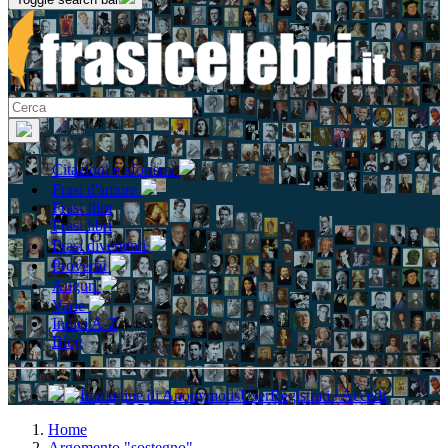
Citazioni e aforismi
Frasi d'amore
Frasi film
Frasi libri
Frasi divertenti
Proverbi
Auguri
Varie
Indici A-Z
Blog
Registrati / Accedi
Home
Argomento "sostegno"