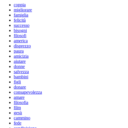
coppia
migliorare
famiglia
felicità
successo
bisogni
filosofi
america
disprezzo
paura
amicizia
aiutare
donne
salvezza
bambini
figli
donare
consapevolezza
amare
filosofia
film
gesù
cammino
fede