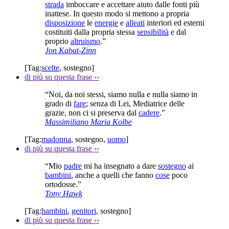
strada
imboccare e accettare aiuto dalle fonti più
inattese. In questo modo si mettono a propria
disposizione
le
energie
e
alleati
interiori ed esterni
costituiti dalla propria stessa
sensibilità
e dal
proprio
altruismo
.”
Jon Kabat-Zinn
[Tag:
scelte
,
sostegno
]
di più su questa frase
››
“Noi, da noi stessi, siamo nulla e nulla siamo in
grado di
fare
; senza di Lei, Mediatrice delle
grazie, non ci si preserva dal
cadere
.”
Massimiliano Maria Kolbe
[Tag:
madonna
,
sostegno
,
uomo
]
di più su questa frase
››
“Mio
padre
mi ha insegnato a dare
sostegno
ai
bambini
, anche a quelli che fanno
cose
poco
ortodosse.”
Tony Hawk
[Tag:
bambini
,
genitori
,
sostegno
]
di più su questa frase
››