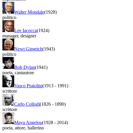
Walter Mondale
(1928)
politico
Lee Iacocca
(1924)
manager
,
designer
Newt Gingrich
(1943)
politico
Bob Dylan
(1941)
poeta
,
cantautore
Vasco Pratolini
(1913
-
1991)
scrittore
Carlo Collodi
(1826
-
1890)
scrittore
Maya Angelou
(1928
-
2014)
poeta
,
attore
,
ballerino