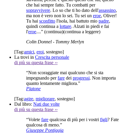
che hai sempre fatto. Tu combatti per
sopravvivere
. Lo so che ti ho dato dell'
assassino
,
ma non è vero non lo sei. Tu sei un
eroe
, Oliver!
Tu hai
sconfitto
l'isola, hai battuto mio
padre
,
quindi continua a
lottare
. Alzati in piedi e fai
l'
eroe
....”
(continua)
(continua a leggere)
Colin Donnel
- Tommy Merlyn
[Tag:
amici
,
eroi
,
sostegno
]
La trovi in
Crescita personale
di più su questa frase
››
“Non scoraggiate mai qualcuno che si sta
impegnando per
fare
dei
progressi
. Non importa
quanto lentamente migliora.”
Platone
[Tag:
agire
,
migliorare
,
sostegno
]
Dal libro:
Nati due volte
di più su questa frase
››
“Volete
fare
qualcosa di più per i vostri
figli
? Fate
qualcosa di meno.”
Giuseppe Pontiggia