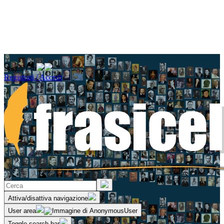
Seguici su
Registrati / Accedi
Attiva/disattiva navigazione
User area
Toggle search bar