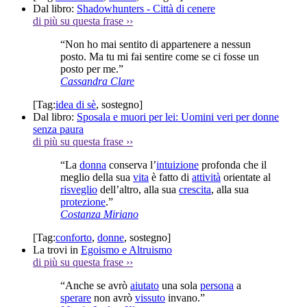
Dal libro:
Shadowhunters - Città di cenere
di più su questa frase
››
“Non ho mai sentito di appartenere a nessun
posto. Ma tu mi fai sentire come se ci fosse un
posto per me.”
Cassandra Clare
[Tag:
idea di sè
,
sostegno
]
Dal libro:
Sposala e muori per lei: Uomini veri per donne
senza paura
di più su questa frase
››
“La
donna
conserva l’
intuizione
profonda che il
meglio della sua
vita
è fatto di
attività
orientate al
risveglio
dell’altro, alla sua
crescita
, alla sua
protezione
.”
Costanza Miriano
[Tag:
conforto
,
donne
,
sostegno
]
La trovi in
Egoismo e Altruismo
di più su questa frase
››
“Anche se avrò
aiutato
una sola
persona
a
sperare
non avrò
vissuto
invano.”