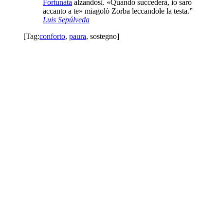
Fortunata
alzandosi. «Quando succederà, io sarò
accanto a te» miagolò Zorba leccandole la testa.”
Luis Sepúlveda
[Tag:
conforto
,
paura
,
sostegno
]