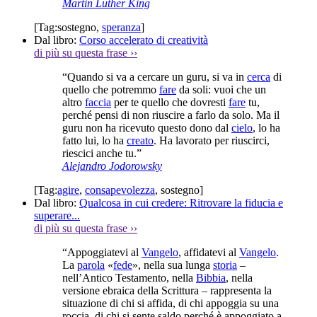
Martin Luther King
[Tag:
sostegno
,
speranza
]
Dal libro:
Corso accelerato di creatività
di più su questa frase
››
“Quando si va a cercare un guru, si va in
cerca
di
quello che potremmo
fare
da soli: vuoi che un
altro
faccia
per te quello che dovresti
fare
tu,
perché pensi di non riuscire a farlo da solo. Ma il
guru non ha ricevuto questo dono dal
cielo
, lo ha
fatto lui, lo ha
creato
. Ha lavorato per riuscirci,
riescici anche tu.”
Alejandro Jodorowsky
[Tag:
agire
,
consapevolezza
,
sostegno
]
Dal libro:
Qualcosa in cui credere: Ritrovare la fiducia e
superare...
di più su questa frase
››
“Appoggiatevi al
Vangelo
, affidatevi al
Vangelo
.
La
parola
«
fede
», nella sua lunga
storia
–
nell’Antico Testamento, nella
Bibbia
, nella
versione ebraica della Scrittura – rappresenta la
situazione di chi si affida, di chi appoggia su una
roccia, di chi si sente saldo perché è appoggiato a