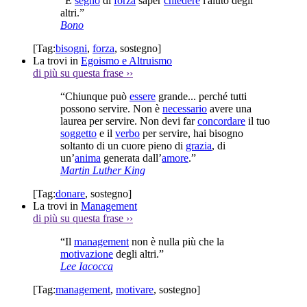
“È
segno
di
forza
saper
chiedere
l'aiuto degli
altri.”
Bono
[Tag:
bisogni
,
forza
,
sostegno
]
La trovi in
Egoismo e Altruismo
di più su questa frase
››
“Chiunque può
essere
grande... perché tutti
possono servire. Non è
necessario
avere una
laurea per servire. Non devi far
concordare
il tuo
soggetto
e il
verbo
per servire, hai bisogno
soltanto di un cuore pieno di
grazia
, di
un’
anima
generata dall’
amore
.”
Martin Luther King
[Tag:
donare
,
sostegno
]
La trovi in
Management
di più su questa frase
››
“Il
management
non è nulla più che la
motivazione
degli altri.”
Lee Iacocca
[Tag:
management
,
motivare
,
sostegno
]