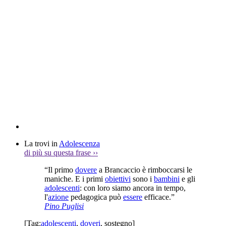
La trovi in
Adolescenza
di più su questa frase
››
“Il primo
dovere
a Brancaccio è rimboccarsi le
maniche. E i primi
obiettivi
sono i
bambini
e gli
adolescenti
: con loro siamo ancora in tempo,
l'
azione
pedagogica può
essere
efficace.”
Pino Puglisi
[Tag:
adolescenti
,
doveri
,
sostegno
]