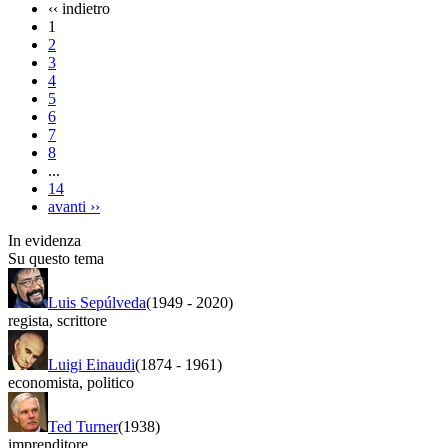
‹‹
indietro
1
2
3
4
5
6
7
8
...
14
avanti
››
In evidenza
Su questo tema
Luis Sepúlveda
(1949
-
2020)
regista
,
scrittore
Luigi Einaudi
(1874
-
1961)
economista
,
politico
Ted Turner
(1938)
imprenditore