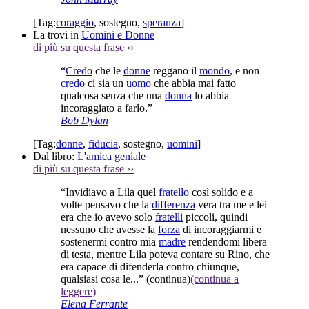
[Tag:
coraggio
,
sostegno
,
speranza
]
La trovi in
Uomini e Donne
di più su questa frase
››
“
Credo
che le
donne
reggano il
mondo
, e non
credo
ci sia un
uomo
che abbia mai fatto
qualcosa senza che una
donna
lo abbia
incoraggiato a farlo.”
Bob Dylan
[Tag:
donne
,
fiducia
,
sostegno
,
uomini
]
Dal libro:
L'amica geniale
di più su questa frase
››
“Invidiavo a Lila quel
fratello
così solido e a
volte pensavo che la
differenza
vera tra me e lei
era che io avevo solo
fratelli
piccoli, quindi
nessuno che avesse la
forza
di incoraggiarmi e
sostenermi contro mia
madre
rendendomi libera
di testa, mentre Lila poteva contare su Rino, che
era capace di difenderla contro chiunque,
qualsiasi cosa le...”
(continua)
(continua a
leggere)
Elena Ferrante