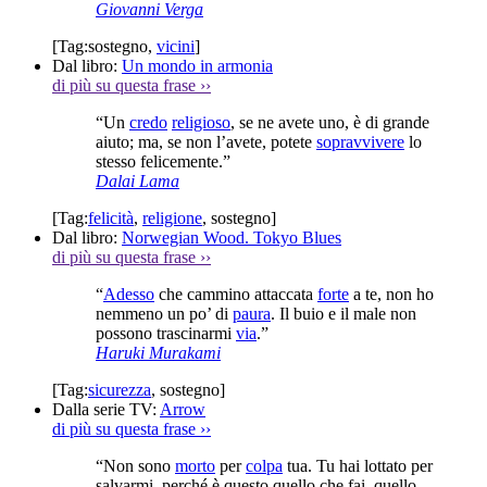
Giovanni Verga
[Tag:
sostegno
,
vicini
]
Dal libro:
Un mondo in armonia
di più su questa frase
››
“Un
credo
religioso
, se ne avete uno, è di grande
aiuto; ma, se non l’avete, potete
sopravvivere
lo
stesso felicemente.”
Dalai Lama
[Tag:
felicità
,
religione
,
sostegno
]
Dal libro:
Norwegian Wood. Tokyo Blues
di più su questa frase
››
“
Adesso
che cammino attaccata
forte
a te, non ho
nemmeno un po’ di
paura
. Il buio e il male non
possono trascinarmi
via
.”
Haruki Murakami
[Tag:
sicurezza
,
sostegno
]
Dalla serie TV:
Arrow
di più su questa frase
››
“Non sono
morto
per
colpa
tua. Tu hai lottato per
salvarmi, perché è questo quello che fai, quello