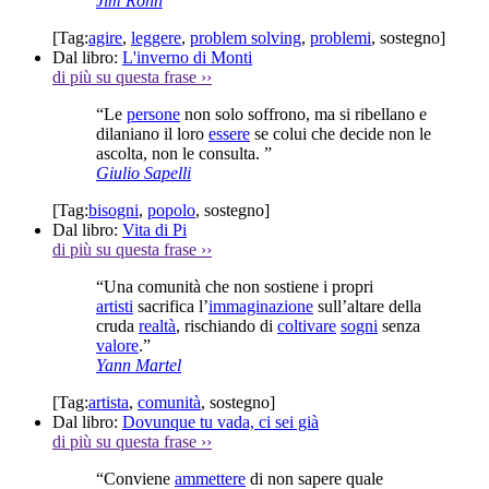
Jim Rohn
[Tag:
agire
,
leggere
,
problem solving
,
problemi
,
sostegno
]
Dal libro:
L'inverno di Monti
di più su questa frase
››
“Le
persone
non solo soffrono, ma si ribellano e
dilaniano il loro
essere
se colui che decide non le
ascolta, non le consulta. ”
Giulio Sapelli
[Tag:
bisogni
,
popolo
,
sostegno
]
Dal libro:
Vita di Pi
di più su questa frase
››
“Una comunità che non sostiene i propri
artisti
sacrifica l’
immaginazione
sull’altare della
cruda
realtà
, rischiando di
coltivare
sogni
senza
valore
.”
Yann Martel
[Tag:
artista
,
comunità
,
sostegno
]
Dal libro:
Dovunque tu vada, ci sei già
di più su questa frase
››
“Conviene
ammettere
di non sapere quale