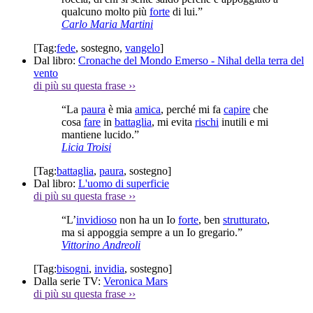
qualcuno molto più
forte
di lui.”
Carlo Maria Martini
[Tag:
fede
,
sostegno
,
vangelo
]
Dal libro:
Cronache del Mondo Emerso - Nihal della terra del
vento
di più su questa frase
››
“La
paura
è mia
amica
, perché mi fa
capire
che
cosa
fare
in
battaglia
, mi evita
rischi
inutili e mi
mantiene lucido.”
Licia Troisi
[Tag:
battaglia
,
paura
,
sostegno
]
Dal libro:
L'uomo di superficie
di più su questa frase
››
“L’
invidioso
non ha un Io
forte
, ben
strutturato
,
ma si appoggia sempre a un Io gregario.”
Vittorino Andreoli
[Tag:
bisogni
,
invidia
,
sostegno
]
Dalla serie TV:
Veronica Mars
di più su questa frase
››