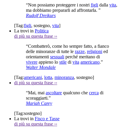
“Non possiamo proteggere i nostri
figli
dalla
vita
,
ma dobbiamo prepararli ad affrontarla. ”
Rudolf Dreikurs
[Tag:
figli
,
sostegno
,
vita
]
La trovi in
Politica
di più su questa frase
››
“Combatterò, come ho sempre fatto, a fianco
delle minoranze di tutte le
razze
,
religioni
ed
orientamenti
sessuali
perché meritano di
vivere
appieno lo
stile
di
vita
americano
.”
Walter Mondale
[Tag:
americani
,
lotta
,
minoranza
,
sostegno
]
di più su questa frase
››
“Mai, mai
ascoltare
qualcuno che
cerca
di
scoraggiarti.”
Mariah Carey
[Tag:
sostegno
]
La trovi in
Fisco e Tasse
di più su questa frase
››