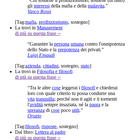
“Chi sostiene il proibizionismo, sostiene (di fatto)
gli
interessi
della mafia e della
malavita
.”
Vasco Rossi
[Tag:
mafia
,
proibizionismo
,
sostegno
]
La trovi in
Management
di più su questa frase
››
“Garantire la
persona
umana
contro l'onnipotenza
dello Stato e la
prepotenza
dei privati.”
Luigi Einaudi
[Tag:
azienda
,
cittadini
,
sostegno
,
stato
]
La trovi in
Filosofia e filosofi
di più su questa frase
››
“Tra le altre
cose
leggerai i
filosofi
e chiederai
loro con quale criterio tu possa condurre una
vita
tranquilla
; perché non ti agiti e ti tormenti
l'
avidità
sempre insaziata, né la
paura
e la
speranza
di
cose
poco
utili
.”
Orazio
[Tag:
filosofi
,
risposte
,
sostegno
]
Dal libro:
Lettera al padre
di più su questa frase
››