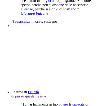
si è entrati in un
gioco
troppo grande. Si muore
spesso perché non si dispone delle necessarie
alleanze
, perché si è privi di
sostegno
.”
Giovanni Falcone
[Tag:
assenza
,
morire
,
sostegno
]
La trovi in
Felicità
di più su questa frase
››
“Tu hai facilmente in tuo
potere
la
capacità
di