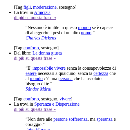
[Tag:
figli
,
moderazione
,
sostegno
]
La trovi in
Amicizia
di più su questa frase
››
“Nessuno è inutile in questo
mondo
se è capace
di alleggerire i pesi di un altro
uomo
.”
Charles Dickens
[Tag:
conforto
,
sostegno
]
Dal libro:
La donna giusta
di più su questa frase
››
“E'
impossibile
vivere
senza la consapevolezza di
essere
necessari a qualcuno, senza la
certezza
che
al
mondo
c’è una
persona
che ha assoluto
bisogno di te.”
Sándor Márai
[Tag:
conforto
,
sostegno
,
vivere
]
La trovi in
Speranza e Disperazione
di più su questa frase
››
“Non dare alle
persone
sofferenza
, ma
speranza
e
coraggio.”
John Murray