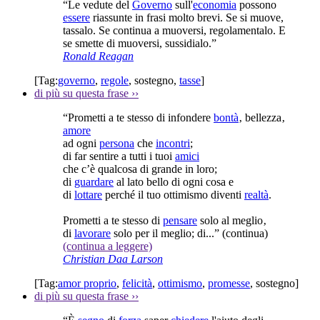
“Le vedute del
Governo
sull'
economia
possono
essere
riassunte in frasi molto brevi. Se si muove,
tassalo. Se continua a muoversi, regolamentalo. E
se smette di muoversi, sussidialo.”
Ronald Reagan
[Tag:
governo
,
regole
,
sostegno
,
tasse
]
di più su questa frase
››
“Prometti a te stesso di infondere
bontà
‚ bellezza‚
amore
ad ogni
persona
che
incontri
;
di far sentire a tutti i tuoi
amici
che c’è qualcosa di grande in loro;
di
guardare
al lato bello di ogni cosa e
di
lottare
perché il tuo ottimismo diventi
realtà
.
Prometti a te stesso di
pensare
solo al meglio‚
di
lavorare
solo per il meglio; di...”
(continua)
(continua a leggere)
Christian Daa Larson
[Tag:
amor proprio
,
felicità
,
ottimismo
,
promesse
,
sostegno
]
di più su questa frase
››