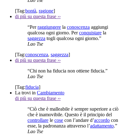
Lao Tse
[Tag:
bontà
,
ragione
]
di più su questa frase
››
“Per
raggiungere
la
conoscenza
aggiungi
qualcosa ogni giorno. Per
conquistare
la
saggezza
togli qualcosa ogni giorno.”
Lao Tse
[Tag:
conoscenza
,
saggezza
]
di più su questa frase
››
“Chi non ha fiducia non ottiene fiducia.”
Lao Tse
[Tag:
fiducia
]
La trovi in
Cambiamento
di più su questa frase
››
“Ciò che è malleabile è sempre superiore a ciò
che è inamovibile. Questo è il principio del
controllare
le
cose
con l’andare d’
accordo
con
esse, la padronanza attraverso l’
adattamento
.”
Lao Tse