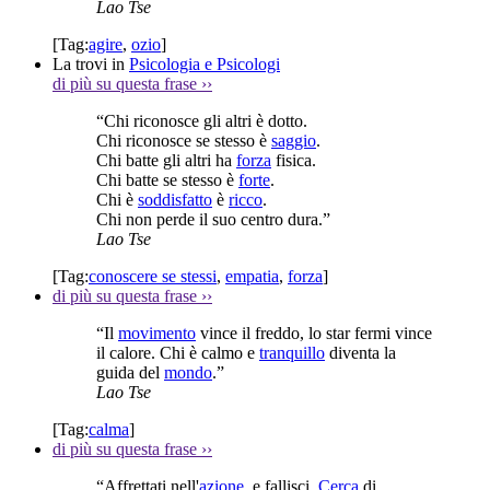
Lao Tse
[Tag:
agire
,
ozio
]
La trovi in
Psicologia e Psicologi
di più su questa frase
››
“Chi riconosce gli altri è dotto.
Chi riconosce se stesso è
saggio
.
Chi batte gli altri ha
forza
fisica.
Chi batte se stesso è
forte
.
Chi è
soddisfatto
è
ricco
.
Chi non perde il suo centro dura.”
Lao Tse
[Tag:
conoscere se stessi
,
empatia
,
forza
]
di più su questa frase
››
“Il
movimento
vince il freddo, lo star fermi vince
il calore. Chi è calmo e
tranquillo
diventa la
guida del
mondo
.”
Lao Tse
[Tag:
calma
]
di più su questa frase
››
“Affrettati nell'
azione
, e fallisci.
Cerca
di