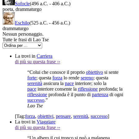
Sofocle
(496 a.C.
-
406 a.C.)
poeta
,
drammaturgo
Eschilo
(525 a.C.
-
456 a.C.)
drammaturgo
Nessun personaggio.
Tutte le frasi di Lao Tse
La trovi in
Carriera
di più su questa frase
››
“Colui che conosce il proprio
obiettivo
si sente
forte
; questa
forza
lo rende
sereno
; questa
serenità
assicura la
pace
interiore; solo la
pace
interiore consente la
riflessione
profonda; la
riflessione
profonda è il punto di
partenza
di ogni
successo
.”
Lao Tse
[Tag:
forza
,
obiettivi
,
pensare
,
serenità
,
successo
]
La trovi in
Viaggiare
di più su questa frase
››
“Un albero il cui tronco si può a malapena