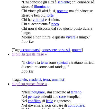
“Chi conosce gli altri è
sapiente
; chi conosce sé
stesso è
illuminato
.
Chi vince gli altri è, si,
potente
ma chi vince se
stesso è ben più
forte
.
Chi ha
volontà
è risoluto.
Chi si accontenta è
ricco
.
Chi non si discosta dal suo giusto posto dura a
lungo.
Morire e non finire, è questo
vivere
a lungo.”
Lao Tse
[Tag:
accontentarsi
,
conoscere se stessi
,
potere
]
di più su questa frase
››
“Il
cielo
e la
terra
sono
spietati
e trattano miriadi
di creature come cani randagi.”
Lao Tse
[Tag:
cielo
,
crudeltà
,
terra
,
umanità
]
di più su questa frase
››
“Nell'
indugiare
, stai attaccato al
terreno
.
Nel
pensare
attieniti alle
cose
semplici.
Nel
conflitto
sii
leale
e generoso.
Nel governare, non cercare di
controllare
.