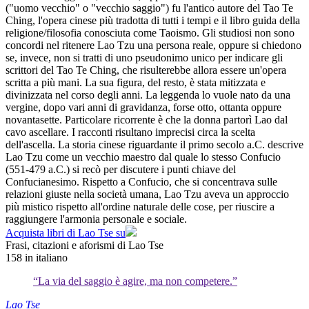
("uomo vecchio" o "vecchio saggio") fu l'antico autore del Tao Te
Ching, l'opera cinese più tradotta di tutti i tempi e il libro guida della
religione/filosofia conosciuta come Taoismo. Gli studiosi non sono
concordi nel ritenere Lao Tzu una persona reale, oppure si chiedono
se, invece, non si tratti di uno pseudonimo unico per indicare gli
scrittori del Tao Te Ching, che risulterebbe allora essere un'opera
scritta a più mani. La sua figura, del resto, è stata mitizzata e
divinizzata nel corso degli anni. La leggenda lo vuole nato da una
vergine, dopo vari anni di gravidanza, forse otto, ottanta oppure
novantasette. Particolare ricorrente è che la donna partorì Lao dal
cavo ascellare. I racconti risultano imprecisi circa la scelta
dell'ascella. La storia cinese riguardante il primo secolo a.C. descrive
Lao Tzu come un vecchio maestro dal quale lo stesso Confucio
(551-479 a.C.) si recò per discutere i punti chiave del
Confucianesimo. Rispetto a Confucio, che si concentrava sulle
relazioni giuste nella società umana, Lao Tzu aveva un approccio
più mistico rispetto all'ordine naturale delle cose, per riuscire a
raggiungere l'armonia personale e sociale.
Acquista libri di Lao Tse su
Frasi, citazioni e aforismi di Lao Tse
158
in italiano
“La via del saggio è agire, ma non competere.”
Lao Tse