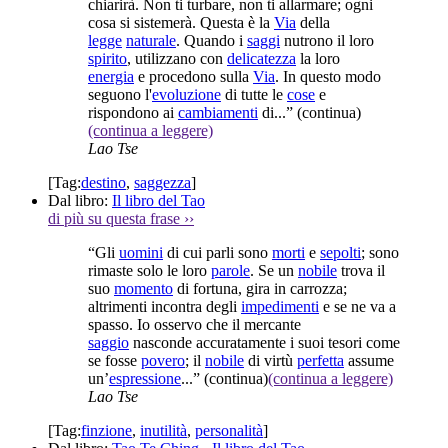
chiarirà. Non ti turbare, non ti allarmare; ogni
cosa si sistemerà. Questa è la
Via
della
legge
naturale
. Quando i
saggi
nutrono il loro
spirito
, utilizzano con
delicatezza
la loro
energia
e procedono sulla
Via
. In questo modo
seguono l'
evoluzione
di tutte le
cose
e
rispondono ai
cambiamenti
di...”
(continua)
(continua a leggere)
Lao Tse
[Tag:
destino
,
saggezza
]
Dal libro:
Il libro del Tao
di più su questa frase
››
“Gli
uomini
di cui parli sono
morti
e
sepolti
; sono
rimaste solo le loro
parole
. Se un
nobile
trova il
suo
momento
di fortuna, gira in carrozza;
altrimenti incontra degli
impedimenti
e se ne va a
spasso. Io osservo che il mercante
saggio
nasconde accuratamente i suoi tesori come
se fosse
povero
; il
nobile
di virtù
perfetta
assume
un’
espressione
...”
(continua)
(continua a leggere)
Lao Tse
[Tag:
finzione
,
inutilità
,
personalità
]