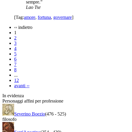
sempre.”
Lao Tse
[Tag:
amore
,
fortuna
,
governare
]
‹‹
indietro
1
2
3
4
5
6
7
8
...
12
avanti
››
In evidenza
Personaggi affini per professione
Severino Boezio
(476
-
525)
filosofo