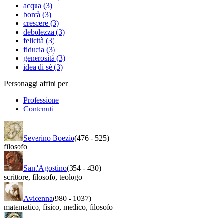
acqua (3)
bontà (3)
crescere (3)
debolezza (3)
felicità (3)
fiducia (3)
generosità (3)
idea di sè (3)
Personaggi affini per
Professione
Contenuti
Severino Boezio
(476
-
525)
filosofo
Sant'Agostino
(354
-
430)
scrittore
,
filosofo
,
teologo
Avicenna
(980
-
1037)
matematico
,
fisico
,
medico
,
filosofo