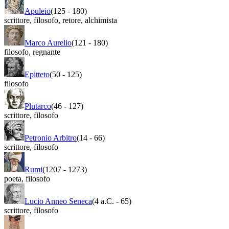
Apuleio
(125
-
180)
scrittore
,
filosofo
,
retore
,
alchimista
Marco Aurelio
(121
-
180)
filosofo
,
regnante
Epitteto
(50
-
125)
filosofo
Plutarco
(46
-
127)
scrittore
,
filosofo
Petronio Arbitro
(14
-
66)
scrittore
,
filosofo
Rumi
(1207
-
1273)
poeta
,
filosofo
Lucio Anneo Seneca
(4 a.C.
-
65)
scrittore
,
filosofo