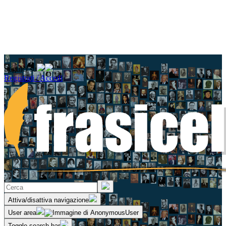
Seguici su
Registrati / Accedi
Attiva/disattiva navigazione
User area
Toggle search bar