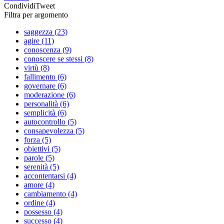
Condividi
Tweet
Filtra per argomento
saggezza (23)
agire (11)
conoscenza (9)
conoscere se stessi (8)
virtù (8)
fallimento (6)
governare (6)
moderazione (6)
personalità (6)
semplicità (6)
autocontrollo (5)
consapevolezza (5)
forza (5)
obiettivi (5)
parole (5)
serenità (5)
accontentarsi (4)
amore (4)
cambiamento (4)
ordine (4)
possesso (4)
successo (4)