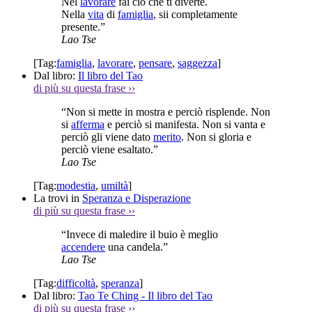
Nel
lavorare
fai ciò che ti diverte.
Nella
vita
di
famiglia
, sii completamente
presente.”
Lao Tse
[Tag:
famiglia
,
lavorare
,
pensare
,
saggezza
]
Dal libro:
Il libro del Tao
di più su questa frase
››
“Non si mette in mostra e perciò risplende. Non
si
afferma
e perciò si manifesta. Non si vanta e
perciò gli viene dato
merito
. Non si gloria e
perciò viene esaltato.”
Lao Tse
[Tag:
modestia
,
umiltà
]
La trovi in
Speranza e Disperazione
di più su questa frase
››
“Invece di maledire il buio è meglio
accendere
una candela.”
Lao Tse
[Tag:
difficoltà
,
speranza
]
Dal libro:
Tao Te Ching - Il libro del Tao
di più su questa frase
››