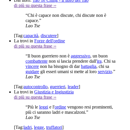
Dal libro:
Tao Te Ching - Il libro del Tao
di più su questa frase
››
“Chi è capace non discute, chi discute non è
capace.”
Lao Tse
[Tag:
capacità
,
discutere
]
La trovi in
Forze dell'ordine
di più su questa frase
››
“Il buon guerriero non è
aggressivo
, un buon
combattente
non si lascia prendere dall'
ira
. Chi sa
vincere
non ha bisogno di dar
battaglia
, chi sa
guidare
gli esseri umani si mette al loro
servizio
.”
Lao Tse
[Tag:
autocontrollo
,
guerrieri
,
leader
]
La trovi in
Giustizia e Ingiustizia
di più su questa frase
››
“Più le
leggi
e l'
ordine
vengono resi prominenti,
più ci saranno ladri e mascalzoni.”
Lao Tse
[Tag:
ladri
,
legge
,
truffatori
]