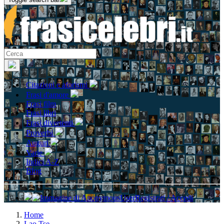
Citazioni e aforismi
Frasi d'amore
Frasi film
Frasi libri
Frasi divertenti
Proverbi
Auguri
Varie
Indici A-Z
Blog
Registrati / Accedi
Home
Lao Tse