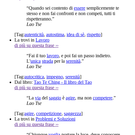
“Quando sei contento di
essere
semplicemente te
stesso e non fai confronti e non competi, tutti ti
rispetteranno.”
Lao Tse
[Tag:
autenticità
,
autostima
,
idea di sè
,
rispetto
]
La trovi in
Lavoro
di più su questa frase
››
“Fai il tuo
lavoro
, e poi fai un passo indietro.
L'
unica
strada
per la
serenità
.”
Lao Tse
[Tag:
autocritica
,
impegno
,
serenità
]
Dal libro:
Tao Te Ching - Il libro del Tao
di più su questa frase
››
“La
via
del
saggio
è
agire
, ma non
competere
.”
Lao Tse
[Tag:
agire
,
competizione
,
saggezza
]
La trovi in
Problemi e Soluzioni
di più su questa frase
››
“Chiunque
voglia
portare la luce, deve conoscere