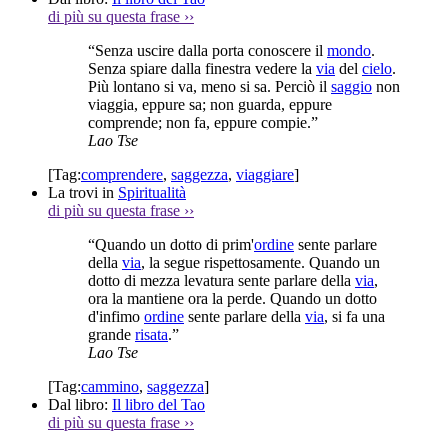
di più su questa frase
››
“Senza uscire dalla porta conoscere il
mondo
.
Senza spiare dalla finestra vedere la
via
del
cielo
.
Più lontano si va, meno si sa. Perciò il
saggio
non
viaggia, eppure sa; non guarda, eppure
comprende; non fa, eppure compie.”
Lao Tse
[Tag:
comprendere
,
saggezza
,
viaggiare
]
La trovi in
Spiritualità
di più su questa frase
››
“Quando un dotto di prim'
ordine
sente parlare
della
via
, la segue rispettosamente. Quando un
dotto di mezza levatura sente parlare della
via
,
ora la mantiene ora la perde. Quando un dotto
d'infimo
ordine
sente parlare della
via
, si fa una
grande
risata
.”
Lao Tse
[Tag:
cammino
,
saggezza
]
Dal libro:
Il libro del Tao
di più su questa frase
››