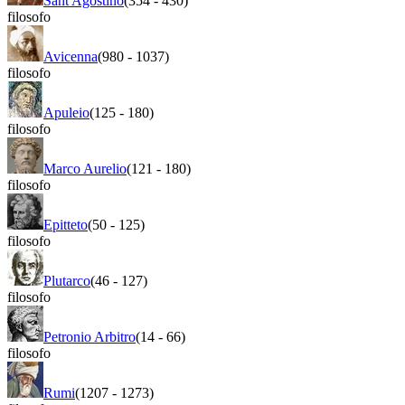
Sant'Agostino
(354
-
430)
filosofo
Avicenna
(980
-
1037)
filosofo
Apuleio
(125
-
180)
filosofo
Marco Aurelio
(121
-
180)
filosofo
Epitteto
(50
-
125)
filosofo
Plutarco
(46
-
127)
filosofo
Petronio Arbitro
(14
-
66)
filosofo
Rumi
(1207
-
1273)