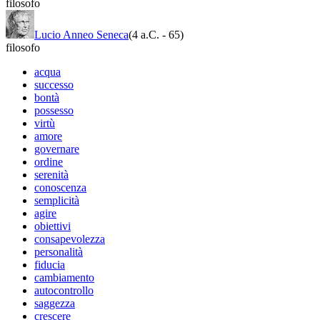
filosofo
Lucio Anneo Seneca
(4 a.C.
-
65)
filosofo
acqua
successo
bontà
possesso
virtù
amore
governare
ordine
serenità
conoscenza
semplicità
agire
obiettivi
consapevolezza
personalità
fiducia
cambiamento
autocontrollo
saggezza
crescere