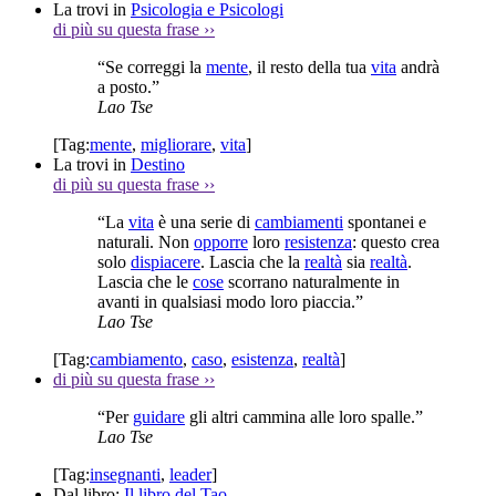
La trovi in
Psicologia e Psicologi
di più su questa frase
››
“Se correggi la
mente
, il resto della tua
vita
andrà
a posto.”
Lao Tse
[Tag:
mente
,
migliorare
,
vita
]
La trovi in
Destino
di più su questa frase
››
“La
vita
è una serie di
cambiamenti
spontanei e
naturali. Non
opporre
loro
resistenza
: questo crea
solo
dispiacere
. Lascia che la
realtà
sia
realtà
.
Lascia che le
cose
scorrano naturalmente in
avanti in qualsiasi modo loro piaccia.”
Lao Tse
[Tag:
cambiamento
,
caso
,
esistenza
,
realtà
]
di più su questa frase
››
“Per
guidare
gli altri cammina alle loro spalle.”
Lao Tse
[Tag:
insegnanti
,
leader
]
Dal libro:
Il libro del Tao