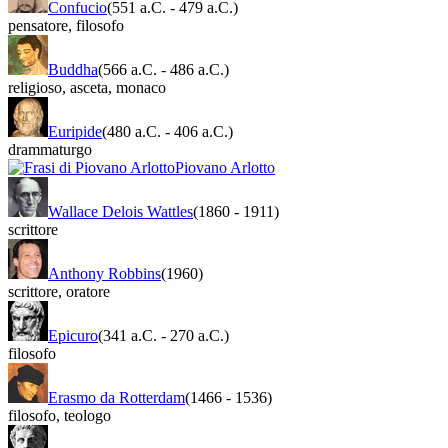
Confucio
(551 a.C.
-
479 a.C.)
pensatore
,
filosofo
Buddha
(566 a.C.
-
486 a.C.)
religioso
,
asceta
,
monaco
Euripide
(480 a.C.
-
406 a.C.)
drammaturgo
Piovano Arlotto
Wallace Delois Wattles
(1860
-
1911)
scrittore
Anthony Robbins
(1960)
scrittore
,
oratore
Epicuro
(341 a.C.
-
270 a.C.)
filosofo
Erasmo da Rotterdam
(1466
-
1536)
filosofo
,
teologo