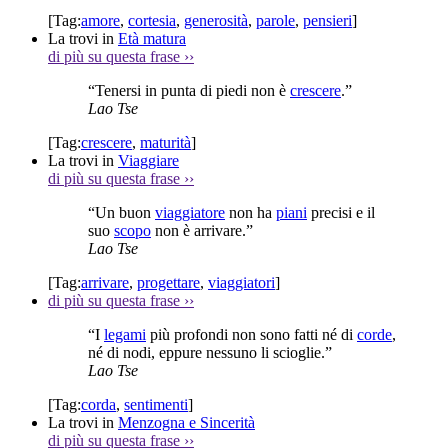
[Tag:
amore
,
cortesia
,
generosità
,
parole
,
pensieri
]
La trovi in
Età matura
di più su questa frase
››
“Tenersi in punta di piedi non è
crescere
.”
Lao Tse
[Tag:
crescere
,
maturità
]
La trovi in
Viaggiare
di più su questa frase
››
“Un buon
viaggiatore
non ha
piani
precisi e il
suo
scopo
non è arrivare.”
Lao Tse
[Tag:
arrivare
,
progettare
,
viaggiatori
]
di più su questa frase
››
“I
legami
più profondi non sono fatti né di
corde
,
né di nodi, eppure nessuno li scioglie.”
Lao Tse
[Tag:
corda
,
sentimenti
]
La trovi in
Menzogna e Sincerità
di più su questa frase
››