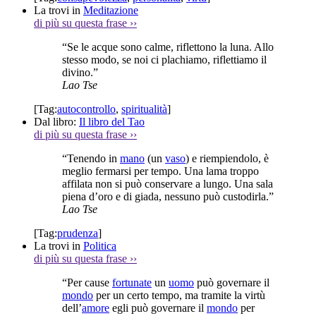
La trovi in
Meditazione
di più su questa frase
››
“Se le acque sono calme, riflettono la luna. Allo
stesso modo, se noi ci plachiamo, riflettiamo il
divino.”
Lao Tse
[Tag:
autocontrollo
,
spiritualità
]
Dal libro:
Il libro del Tao
di più su questa frase
››
“Tenendo in
mano
(un
vaso
) e riempiendolo, è
meglio fermarsi per tempo. Una lama troppo
affilata non si può conservare a lungo. Una sala
piena d’oro e di giada, nessuno può custodirla.”
Lao Tse
[Tag:
prudenza
]
La trovi in
Politica
di più su questa frase
››
“Per cause
fortunate
un
uomo
può governare il
mondo
per un certo tempo, ma tramite la virtù
dell’
amore
egli può governare il
mondo
per