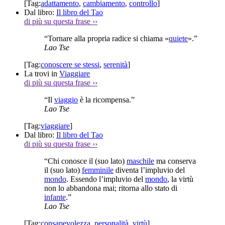
[Tag:
adattamento
,
cambiamento
,
controllo
]
Dal libro:
Il libro del Tao
di più su questa frase
››
“Tornare alla propria radice si chiama «
quiete
».”
Lao Tse
[Tag:
conoscere se stessi
,
serenità
]
La trovi in
Viaggiare
di più su questa frase
››
“Il
viaggio
è la ricompensa.”
Lao Tse
[Tag:
viaggiare
]
Dal libro:
Il libro del Tao
di più su questa frase
››
“Chi conosce il (suo lato)
maschile
ma conserva
il (suo lato)
femminile
diventa l’impluvio del
mondo
. Essendo l’impluvio del
mondo
, la virtù
non lo abbandona mai; ritorna allo stato di
infante
.”
Lao Tse
[Tag:
consapevolezza
,
personalità
,
virtù
]