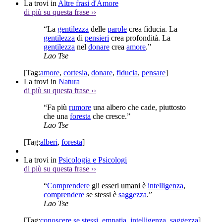
La trovi in
Altre frasi d'Amore
di più su questa frase
››
“La
gentilezza
delle
parole
crea fiducia. La
gentilezza
di
pensieri
crea profondità. La
gentilezza
nel
donare
crea
amore
.”
Lao Tse
[Tag:
amore
,
cortesia
,
donare
,
fiducia
,
pensare
]
La trovi in
Natura
di più su questa frase
››
“Fa più
rumore
una albero che cade, piuttosto
che una
foresta
che cresce.”
Lao Tse
[Tag:
alberi
,
foresta
]
La trovi in
Psicologia e Psicologi
di più su questa frase
››
“
Comprendere
gli esseri umani è
intelligenza
,
comprendere
se stessi è
saggezza
.”
Lao Tse
[Tag:
conoscere se stessi
,
empatia
,
intelligenza
,
saggezza
]