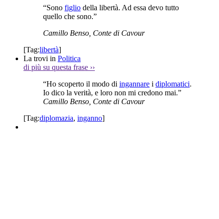
“Sono
figlio
della libertà. Ad essa devo tutto
quello che sono.”
Camillo Benso, Conte di Cavour
[Tag:
libertà
]
La trovi in
Politica
di più su questa frase
››
“Ho scoperto il modo di
ingannare
i
diplomatici
.
Io dico la verità, e loro non mi credono mai.”
Camillo Benso, Conte di Cavour
[Tag:
diplomazia
,
inganno
]