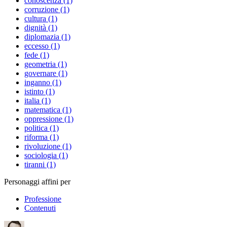
conoscenza (1)
corruzione (1)
cultura (1)
dignità (1)
diplomazia (1)
eccesso (1)
fede (1)
geometria (1)
governare (1)
inganno (1)
istinto (1)
italia (1)
matematica (1)
oppressione (1)
politica (1)
riforma (1)
rivoluzione (1)
sociologia (1)
tiranni (1)
Personaggi affini per
Professione
Contenuti