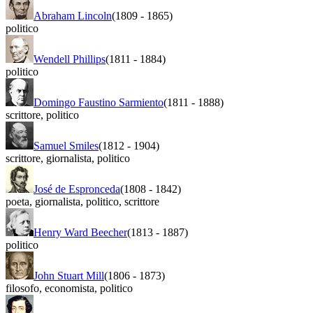
Abraham Lincoln
(1809
-
1865)
politico
Wendell Phillips
(1811
-
1884)
politico
Domingo Faustino Sarmiento
(1811
-
1888)
scrittore
,
politico
Samuel Smiles
(1812
-
1904)
scrittore
,
giornalista
,
politico
José de Espronceda
(1808
-
1842)
poeta
,
giornalista
,
politico
,
scrittore
Henry Ward Beecher
(1813
-
1887)
politico
John Stuart Mill
(1806
-
1873)
filosofo
,
economista
,
politico