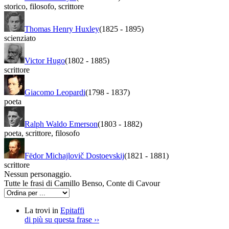
storico
,
filosofo
,
scrittore
Thomas Henry Huxley
(1825
-
1895)
scienziato
Victor Hugo
(1802
-
1885)
scrittore
Giacomo Leopardi
(1798
-
1837)
poeta
Ralph Waldo Emerson
(1803
-
1882)
poeta
,
scrittore
,
filosofo
Fëdor Michajlovič Dostoevskij
(1821
-
1881)
scrittore
Nessun personaggio.
Tutte le frasi di Camillo Benso, Conte di Cavour
La trovi in
Epitaffi
di più su questa frase
››