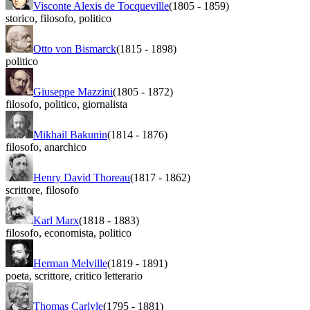
Visconte Alexis de Tocqueville
(1805
-
1859)
storico
,
filosofo
,
politico
Otto von Bismarck
(1815
-
1898)
politico
Giuseppe Mazzini
(1805
-
1872)
filosofo
,
politico
,
giornalista
Mikhail Bakunin
(1814
-
1876)
filosofo
,
anarchico
Henry David Thoreau
(1817
-
1862)
scrittore
,
filosofo
Karl Marx
(1818
-
1883)
filosofo
,
economista
,
politico
Herman Melville
(1819
-
1891)
poeta
,
scrittore
,
critico letterario
Thomas Carlyle
(1795
-
1881)