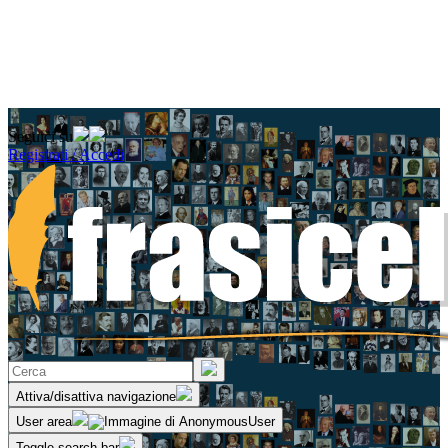
Seguici su
Registrati / Accedi
Attiva/disattiva navigazione
User area
Toggle search bar