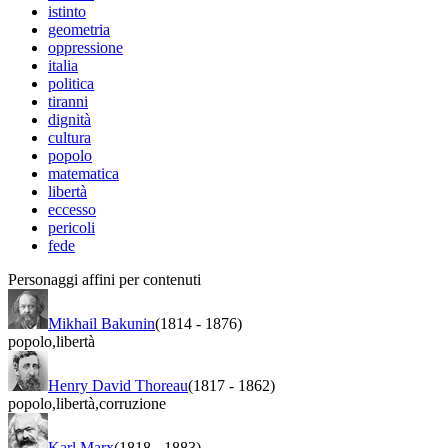
istinto
geometria
oppressione
italia
politica
tiranni
dignità
cultura
popolo
matematica
libertà
eccesso
pericoli
fede
Personaggi affini per contenuti
Mikhail Bakunin
(1814
-
1876)
popolo
,
libertà
Henry David Thoreau
(1817
-
1862)
popolo
,
libertà
,
corruzione
Karl Marx
(1818
-
1883)