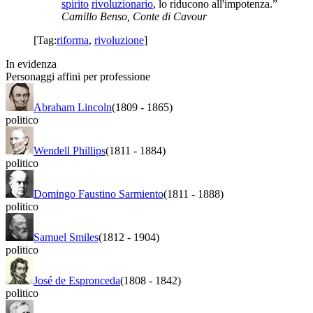
spirito
rivoluzionario
, lo riducono all'impotenza.”
Camillo Benso, Conte di Cavour
[Tag:
riforma
,
rivoluzione
]
In evidenza
Personaggi affini per professione
Abraham Lincoln
(1809
-
1865)
politico
Wendell Phillips
(1811
-
1884)
politico
Domingo Faustino Sarmiento
(1811
-
1888)
politico
Samuel Smiles
(1812
-
1904)
politico
José de Espronceda
(1808
-
1842)
politico