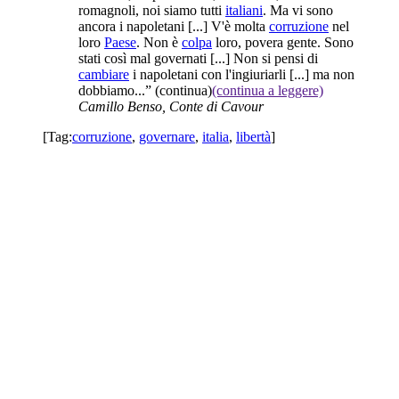
romagnoli, noi siamo tutti
italiani
. Ma vi sono
ancora i napoletani [...] V'è molta
corruzione
nel
loro
Paese
. Non è
colpa
loro, povera gente. Sono
stati così mal governati [...] Non si pensi di
cambiare
i napoletani con l'ingiuriarli [...] ma non
dobbiamo...”
(continua)
(continua a leggere)
Camillo Benso, Conte di Cavour
[Tag:
corruzione
,
governare
,
italia
,
libertà
]