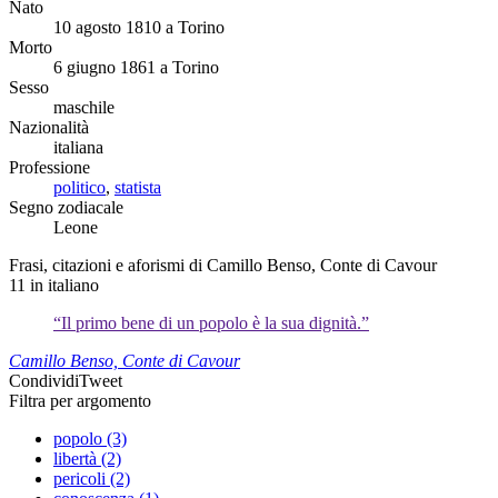
Nato
10 agosto 1810 a Torino
Morto
6 giugno 1861 a Torino
Sesso
maschile
Nazionalità
italiana
Professione
politico
,
statista
Segno zodiacale
Leone
Frasi, citazioni e aforismi di Camillo Benso, Conte di Cavour
11
in italiano
“Il primo bene di un popolo è la sua dignità.”
Camillo Benso, Conte di Cavour
Condividi
Tweet
Filtra per argomento
popolo (3)
libertà (2)
pericoli (2)