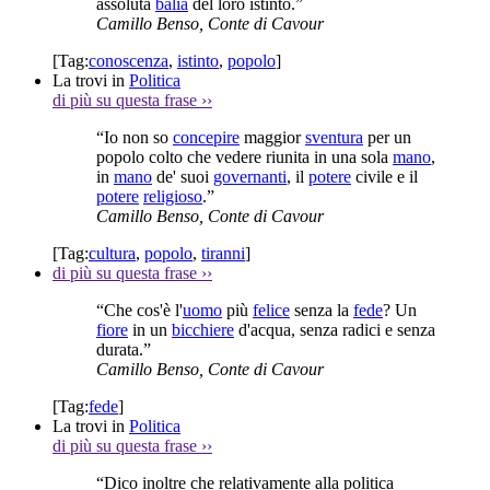
assoluta
balia
del loro istinto.”
Camillo Benso, Conte di Cavour
[Tag:
conoscenza
,
istinto
,
popolo
]
La trovi in
Politica
di più su questa frase
››
“Io non so
concepire
maggior
sventura
per un
popolo colto che vedere riunita in una sola
mano
,
in
mano
de' suoi
governanti
, il
potere
civile e il
potere
religioso
.”
Camillo Benso, Conte di Cavour
[Tag:
cultura
,
popolo
,
tiranni
]
di più su questa frase
››
“Che cos'è l'
uomo
più
felice
senza la
fede
? Un
fiore
in un
bicchiere
d'acqua, senza radici e senza
durata.”
Camillo Benso, Conte di Cavour
[Tag:
fede
]
La trovi in
Politica
di più su questa frase
››
“Dico inoltre che relativamente alla politica