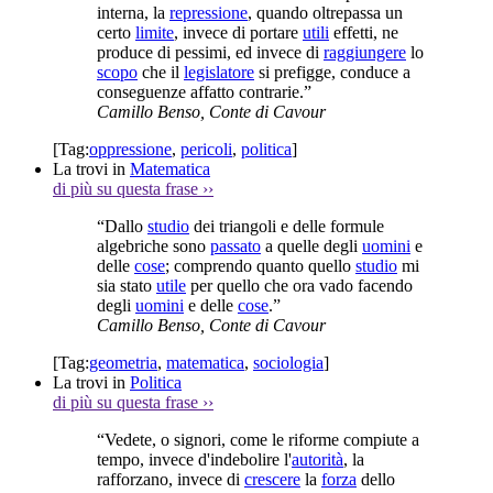
interna, la
repressione
, quando oltrepassa un
certo
limite
, invece di portare
utili
effetti, ne
produce di pessimi, ed invece di
raggiungere
lo
scopo
che il
legislatore
si prefigge, conduce a
conseguenze affatto contrarie.”
Camillo Benso, Conte di Cavour
[Tag:
oppressione
,
pericoli
,
politica
]
La trovi in
Matematica
di più su questa frase
››
“Dallo
studio
dei triangoli e delle formule
algebriche sono
passato
a quelle degli
uomini
e
delle
cose
; comprendo quanto quello
studio
mi
sia stato
utile
per quello che ora vado facendo
degli
uomini
e delle
cose
.”
Camillo Benso, Conte di Cavour
[Tag:
geometria
,
matematica
,
sociologia
]
La trovi in
Politica
di più su questa frase
››
“Vedete, o signori, come le riforme compiute a
tempo, invece d'indebolire l'
autorità
, la
rafforzano, invece di
crescere
la
forza
dello