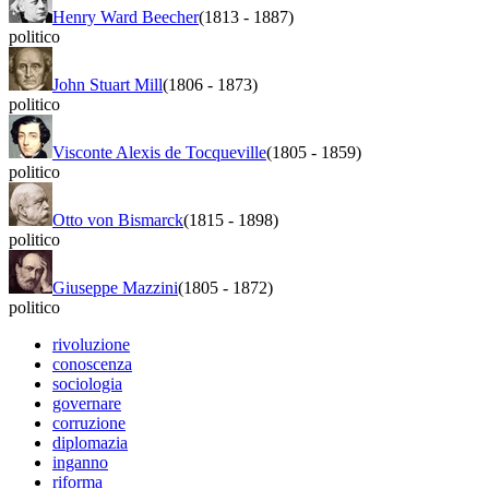
Henry Ward Beecher
(1813
-
1887)
politico
John Stuart Mill
(1806
-
1873)
politico
Visconte Alexis de Tocqueville
(1805
-
1859)
politico
Otto von Bismarck
(1815
-
1898)
politico
Giuseppe Mazzini
(1805
-
1872)
politico
rivoluzione
conoscenza
sociologia
governare
corruzione
diplomazia
inganno
riforma