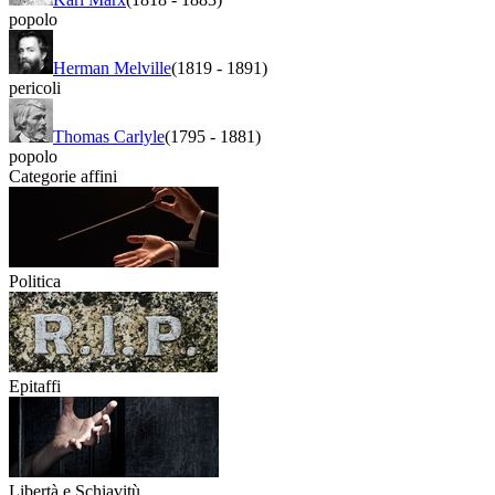
popolo
Herman Melville
(1819
-
1891)
pericoli
Thomas Carlyle
(1795
-
1881)
popolo
Categorie affini
Politica
Epitaffi
Libertà e Schiavitù