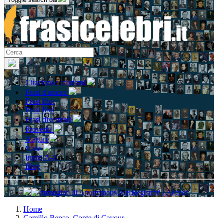
Citazioni e aforismi
Frasi d'amore
Frasi film
Frasi libri
Frasi divertenti
Proverbi
Auguri
Varie
Indici A-Z
Blog
Registrati / Accedi
Home
Camillo Benso, Conte di Cavour