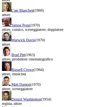
Cate Blanchett
(1969)
attore
Simon Pegg
(1970)
attore
,
comico
,
sceneggiatore
,
doppiatore
Warwick Davis
(1970)
attore
Brad Pitt
(1963)
attore
,
produttore cinematografico
Russell Crowe
(1964)
attore
,
musicista
Matt Damon
(1970)
attore
,
sceneggiatore
Denzel Washington
(1954)
regista
,
attore