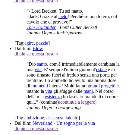
di più su questa frase
››
“- Lord Beckett: Tu sei matto.
- Jack: Grazie al
cielo
! Perché se non lo ero, col
cavolo che ci provavo!”
Tom Hollander
- Lord Cutler Beckett
Johnny Depp
- Jack Sparrow
[Tag:
agire
,
pazzia
]
Dal film:
Blow
di più su questa frase
››
“Dio
santo
, com'è irrimediabilemente cambiata la
mia
vita
. E' sempre l'ultimo giorno d'
estate
e io
sono rimasto fuori al freddo senza una porta per
rientrare. Lo ammetto ho avuto una buona dose
di
momenti
intensi! Molti fanno
grandi
progetti
e
intanto la
vita
gli sfugge dalle
mani
. Nel corso
della mia
esistenza
ho lasciato brandelli di cuore
qui...”
(continua)
(continua a leggere)
Johnny Depp
- George Jung
[Tag:
ambizione
,
esistenza
,
talento
]
Dal film:
Neverland - Un sogno per la vita
di più su questa frase
››