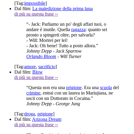
[Tag:
impossibile
]
Dal film:
La maledizione della prima luna
di più su questa frase
››
“- Jack: Parliamo un po' degli affari tuoi, o
andare è inutile. Quella
ragazza
: quanto sei
pronto a spingerti oltre, per salvarla?
- Will: Morirei per lei!
- Jack: Oh bene! Tutto a posto allora.”
Johnny Depp
- Jack Sparrow
Orlando Bloom
- Will Turner
[Tag:
amore
,
sacrificio
]
Dal film:
Blow
di più su questa frase
››
“Questa non era una
prigione
. Era una
scuola
del
crimine
, entrai con un laurea in Mariujiana, ne
uscii con un Dottorato in Cocaina.”
Johnny Depp
- George Jung
[Tag:
droga
,
prigione
]
Dal film:
Arizona Dream
di più su questa frase
››