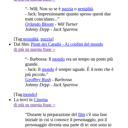
“- Will: Non so se è
pazzia
o
genialità
.
- Jack: Impressionante quanto spesso questi due
tratti coincidano...”
Orlando Bloom
- Will Turner
Johnny Depp
- Jack Sparrow
[Tag:
genialità
,
pazzia
]
Dal film:
Pirati dei Caraibi - Ai confini del mondo
di più su questa frase
››
“- Barbossa: Il
mondo
era un tempo un posto più
grande.
- Jack: Il
mondo
è sempre uguale. È il resto che è
più piccolo.”
Geoffrey Rush
- Barbossa
Johnny Depp
- Jack Sparrow
[Tag:
mondo
]
La trovi in
Cinema
di più su questa frase
››
“Durante la preparazione del
film
c'è una fase
iniziale in cui si conosce il personaggio, poi il
personaggio diventa una parte di te: non sono io