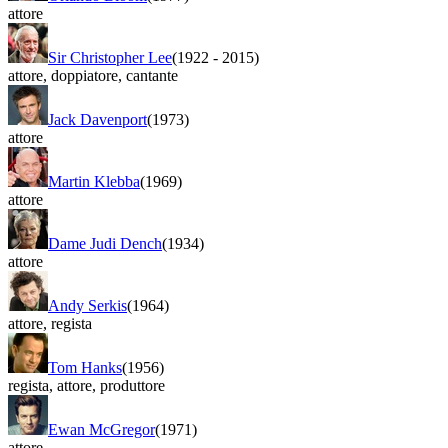
attore
Sir Christopher Lee
(1922
-
2015)
attore
,
doppiatore
,
cantante
Jack Davenport
(1973)
attore
Martin Klebba
(1969)
attore
Dame Judi Dench
(1934)
attore
Andy Serkis
(1964)
attore
,
regista
Tom Hanks
(1956)
regista
,
attore
,
produttore
Ewan McGregor
(1971)
attore