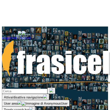
Seguici su
Registrati / Accedi
Attiva/disattiva navigazione
User area
Toggle search bar