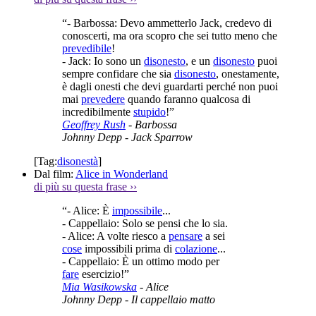
“- Barbossa: Devo ammetterlo Jack, credevo di
conoscerti, ma ora scopro che sei tutto meno che
prevedibile
!
- Jack: Io sono un
disonesto
, e un
disonesto
puoi
sempre confidare che sia
disonesto
, onestamente,
è dagli onesti che devi guardarti perché non puoi
mai
prevedere
quando faranno qualcosa di
incredibilmente
stupido
!”
Geoffrey Rush
- Barbossa
Johnny Depp
- Jack Sparrow
[Tag:
disonestà
]
Dal film:
Alice in Wonderland
di più su questa frase
››
“- Alice: È
impossibile
...
- Cappellaio: Solo se pensi che lo sia.
- Alice: A volte riesco a
pensare
a sei
cose
impossibili prima di
colazione
...
- Cappellaio: È un ottimo modo per
fare
esercizio!”
Mia Wasikowska
- Alice
Johnny Depp
- Il cappellaio matto