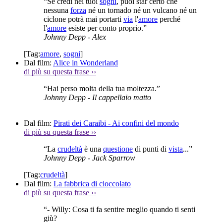
“Se credi nei tuoi
sogni
, puoi star certo che
nessuna
forza
né un tornado né un vulcano né un
ciclone potrà mai portarti
via
l'
amore
perché
l'
amore
esiste per conto proprio.”
Johnny Depp
- Alex
[Tag:
amore
,
sogni
]
Dal film:
Alice in Wonderland
di più su questa frase
››
“Hai perso molta della tua moltezza.”
Johnny Depp
- Il cappellaio matto
Dal film:
Pirati dei Caraibi - Ai confini del mondo
di più su questa frase
››
“La
crudeltà
è una
questione
di punti di
vista
...”
Johnny Depp
- Jack Sparrow
[Tag:
crudeltà
]
Dal film:
La fabbrica di cioccolato
di più su questa frase
››
“- Willy: Cosa ti fa sentire meglio quando ti senti
giù?