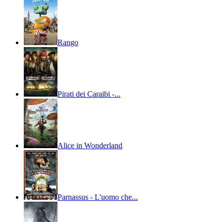
Rango
Pirati dei Caraibi -...
Alice in Wonderland
Parnassus - L'uomo che...