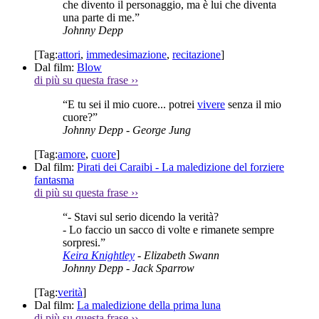
che divento il personaggio, ma è lui che diventa
una parte di me.”
Johnny Depp
[Tag:
attori
,
immedesimazione
,
recitazione
]
Dal film:
Blow
di più su questa frase
››
“E tu sei il mio cuore... potrei
vivere
senza il mio
cuore?”
Johnny Depp
- George Jung
[Tag:
amore
,
cuore
]
Dal film:
Pirati dei Caraibi - La maledizione del forziere
fantasma
di più su questa frase
››
“- Stavi sul serio dicendo la verità?
- Lo faccio un sacco di volte e rimanete sempre
sorpresi.”
Keira Knightley
- Elizabeth Swann
Johnny Depp
- Jack Sparrow
[Tag:
verità
]
Dal film:
La maledizione della prima luna
di più su questa frase
››