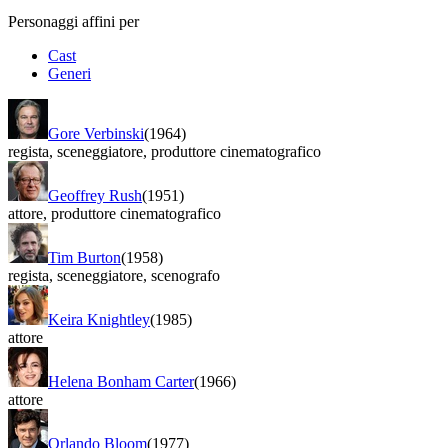
Personaggi affini per
Cast
Generi
Gore Verbinski
(1964)
regista
,
sceneggiatore
,
produttore cinematografico
Geoffrey Rush
(1951)
attore
,
produttore cinematografico
Tim Burton
(1958)
regista
,
sceneggiatore
,
scenografo
Keira Knightley
(1985)
attore
Helena Bonham Carter
(1966)
attore
Orlando Bloom
(1977)