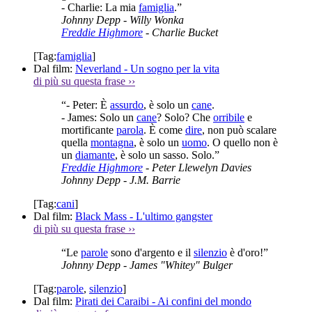
- Charlie: La mia
famiglia
.”
Johnny Depp
- Willy Wonka
Freddie Highmore
- Charlie Bucket
[Tag:
famiglia
]
Dal film:
Neverland - Un sogno per la vita
di più su questa frase
››
“- Peter: È
assurdo
, è solo un
cane
.
- James: Solo un
cane
? Solo? Che
orribile
e
mortificante
parola
. È come
dire
, non può scalare
quella
montagna
, è solo un
uomo
. O quello non è
un
diamante
, è solo un sasso. Solo.”
Freddie Highmore
- Peter Llewelyn Davies
Johnny Depp
- J.M. Barrie
[Tag:
cani
]
Dal film:
Black Mass - L'ultimo gangster
di più su questa frase
››
“Le
parole
sono d'argento e il
silenzio
è d'oro!”
Johnny Depp
- James "Whitey" Bulger
[Tag:
parole
,
silenzio
]
Dal film:
Pirati dei Caraibi - Ai confini del mondo