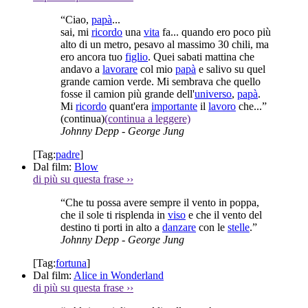
“Ciao,
papà
...
sai, mi
ricordo
una
vita
fa... quando ero poco più
alto di un metro, pesavo al massimo 30 chili, ma
ero ancora tuo
figlio
. Quei sabati mattina che
andavo a
lavorare
col mio
papà
e salivo su quel
grande camion verde. Mi sembrava che quello
fosse il camion più grande dell'
universo
,
papà
.
Mi
ricordo
quant'era
importante
il
lavoro
che...”
(continua)
(continua a leggere)
Johnny Depp
- George Jung
[Tag:
padre
]
Dal film:
Blow
di più su questa frase
››
“Che tu possa avere sempre il vento in poppa,
che il sole ti risplenda in
viso
e che il vento del
destino ti porti in alto a
danzare
con le
stelle
.”
Johnny Depp
- George Jung
[Tag:
fortuna
]
Dal film:
Alice in Wonderland
di più su questa frase
››