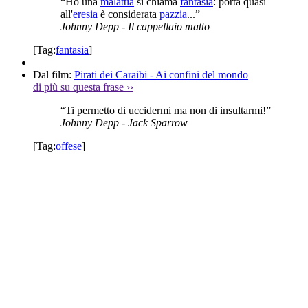
“Ho una
malattia
si chiama
fantasia
: porta quasi
all'
eresia
è considerata
pazzia
...”
Johnny Depp
- Il cappellaio matto
[Tag:
fantasia
]
Dal film:
Pirati dei Caraibi - Ai confini del mondo
di più su questa frase
››
“Ti permetto di uccidermi ma non di insultarmi!”
Johnny Depp
- Jack Sparrow
[Tag:
offese
]