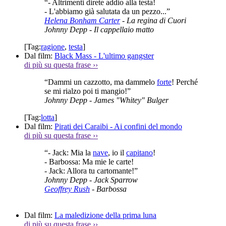
“- Altrimenti direte addio alla testa!
- L'abbiamo già salutata da un pezzo...”
Helena Bonham Carter
- La regina di Cuori
Johnny Depp
- Il cappellaio matto
[Tag:
ragione
,
testa
]
Dal film:
Black Mass - L'ultimo gangster
di più su questa frase
››
“Dammi un cazzotto, ma dammelo
forte
! Perché
se mi rialzo poi ti mangio!”
Johnny Depp
- James "Whitey" Bulger
[Tag:
lotta
]
Dal film:
Pirati dei Caraibi - Ai confini del mondo
di più su questa frase
››
“- Jack: Mia la
nave
, io il
capitano
!
- Barbossa: Ma mie le carte!
- Jack: Allora tu cartomante!”
Johnny Depp
- Jack Sparrow
Geoffrey Rush
- Barbossa
Dal film:
La maledizione della prima luna
di più su questa frase
››