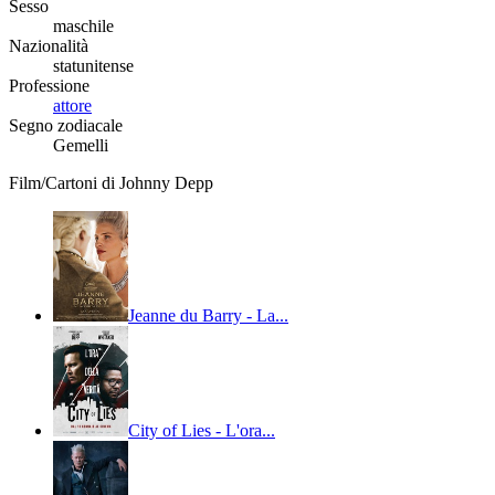
Sesso
maschile
Nazionalità
statunitense
Professione
attore
Segno zodiacale
Gemelli
Film/Cartoni di Johnny Depp
Jeanne du Barry - La...
City of Lies - L'ora...