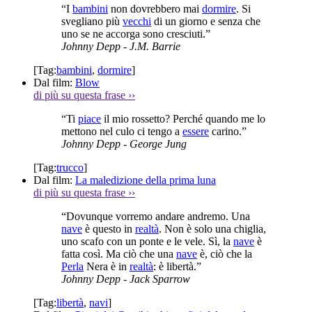
“I
bambini
non dovrebbero mai
dormire
. Si
svegliano più
vecchi
di un giorno e senza che
uno se ne accorga sono cresciuti.”
Johnny Depp
- J.M. Barrie
[Tag:
bambini
,
dormire
]
Dal film:
Blow
di più su questa frase
››
“Ti
piace
il mio rossetto? Perché quando me lo
mettono nel culo ci tengo a
essere
carino.”
Johnny Depp
- George Jung
[Tag:
trucco
]
Dal film:
La maledizione della prima luna
di più su questa frase
››
“Dovunque vorremo andare andremo. Una
nave
è questo in
realtà
. Non è solo una chiglia,
uno scafo con un ponte e le vele. Sì, la
nave
è
fatta così. Ma ciò che una
nave
è, ciò che la
Perla
Nera è in
realtà
: è libertà.”
Johnny Depp
- Jack Sparrow
[Tag:
libertà
,
navi
]