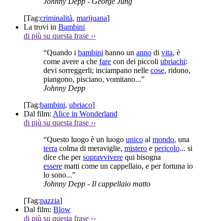
Johnny Depp
- George Jung
[Tag:
criminalità
,
marijuana
]
La trovi in
Bambini
di più su questa frase
››
“Quando i
bambini
hanno un
anno
di
vita
, è
come avere a che
fare
con dei piccoli
ubriachi
:
devi sorreggerli; inciampano nelle
cose
, ridono,
piangono, pisciano, vomitano...”
Johnny Depp
[Tag:
bambini
,
ubriaco
]
Dal film:
Alice in Wonderland
di più su questa frase
››
“Questo luogo è un luogo
unico
al
mondo
, una
terra
colma di meraviglie,
mistero
e
pericolo
... si
dice che per
sopravvivere
qui bisogna
essere
matti come un cappellaio, e per fortuna io
lo sono...”
Johnny Depp
- Il cappellaio matto
[Tag:
pazzia
]
Dal film:
Blow
di più su questa frase
››