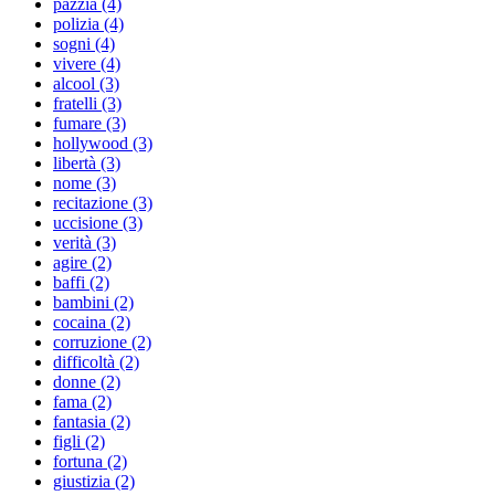
pazzia (4)
polizia (4)
sogni (4)
vivere (4)
alcool (3)
fratelli (3)
fumare (3)
hollywood (3)
libertà (3)
nome (3)
recitazione (3)
uccisione (3)
verità (3)
agire (2)
baffi (2)
bambini (2)
cocaina (2)
corruzione (2)
difficoltà (2)
donne (2)
fama (2)
fantasia (2)
figli (2)
fortuna (2)
giustizia (2)