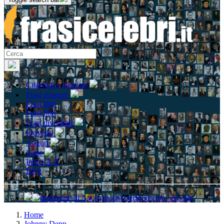
Citazioni e aforismi
Frasi d'amore
Frasi film
Frasi libri
Frasi divertenti
Proverbi
Auguri
Varie
Indici A-Z
Blog
Registrati / Accedi
Home
Johnny Depp