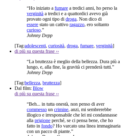
“Ho iniziato a
fumare
a tredici anni, ho perso la
verginità
a tredici e a quattordici avevo già
provato ogni tipo di
droga
. Non dico di
essere
stato un cattivo
ragazzo
, ero soltanto
curioso
.”
Johnny Depp
[Tag:
adolescenti
,
curiosità
,
droga
,
fumare
,
verginità
]
di più su questa frase
››
“La bruttezza è meglio della bellezza. Dura più a
lungo, e, alla fine, la gravità ci prenderà tutti.”
Johnny Depp
[Tag:
bellezza
,
bruttezza
]
Dal film:
Blow
di più su questa frase
››
“Beh... in tutta onestà, non penso di aver
commesso
un
crimine
, anzi, mi sembrerebbe
illogico e irresponsabile che lei mi condannasse
alla
prigione
perché, se ci pensa bene, che ho
fatto in
fondo
? Ho varcato una linea immaginaria
con un pacco di piante.”