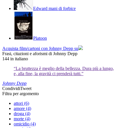
Edward mani di forbice
Platoon
Acquista film/cartoni con Johnny Depp su
Frasi, citazioni e aforismi di Johnny Depp
144
in italiano
“La bruttezza è meglio della bellezza. Dura più a lungo,
e, alla fine, la gravità ci prenderà tutti.”
Johnny Depp
Condividi
Tweet
Filtra per argomento
attori (6)
amore (4)
droga (4)
morte (4)
omicidio (4)