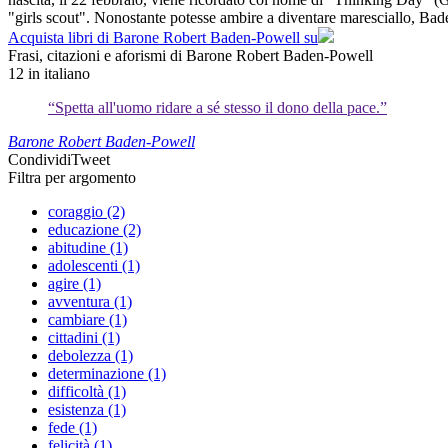
"girls scout". Nonostante potesse ambire a diventare maresciallo, Bad
Acquista libri di Barone Robert Baden-Powell su
Frasi, citazioni e aforismi di Barone Robert Baden-Powell
12
in italiano
“Spetta all'uomo ridare a sé stesso il dono della pace.”
Barone Robert Baden-Powell
Condividi
Tweet
Filtra per argomento
coraggio (2)
educazione (2)
abitudine (1)
adolescenti (1)
agire (1)
avventura (1)
cambiare (1)
cittadini (1)
debolezza (1)
determinazione (1)
difficoltà (1)
esistenza (1)
fede (1)
felicità (1)