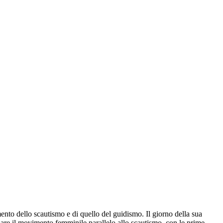
ento dello scautismo e di quello del guidismo. Il giorno della sua
dare il movimento femminile parallelo allo scautismo, con le prime