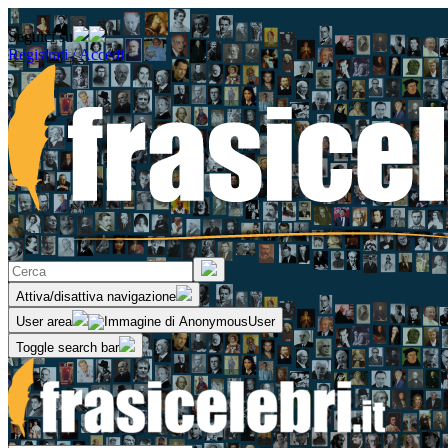
Seguici su
Registrati / Accedi
Attiva/disattiva navigazione
User area
Toggle search bar