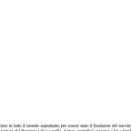
to in tutto il mondo soprattutto per essere stato il fondatore del movim
iornata del Pensiero). Sua sorella, Agnes, contribuì assieme a lui a fon