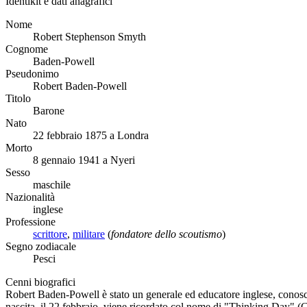
Identikit e dati anagrafici
Nome
Robert Stephenson Smyth
Cognome
Baden-Powell
Pseudonimo
Robert Baden-Powell
Titolo
Barone
Nato
22 febbraio 1875 a Londra
Morto
8 gennaio 1941 a Nyeri
Sesso
maschile
Nazionalità
inglese
Professione
scrittore
,
militare
(
fondatore dello scoutismo
)
Segno zodiacale
Pesci
Cenni biografici
Robert Baden-Powell è stato un generale ed educatore inglese, conosciu
nascita, il 22 febbraio, viene ricordato col nome di "Thinking Day" (G