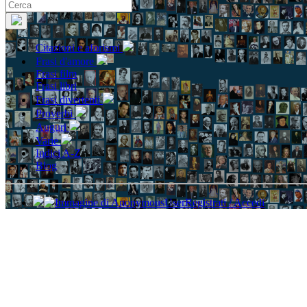
Citazioni e aforismi
Frasi d'amore
Frasi film
Frasi libri
Frasi divertenti
Proverbi
Auguri
Varie
Indici A-Z
Blog
Registrati / Accedi