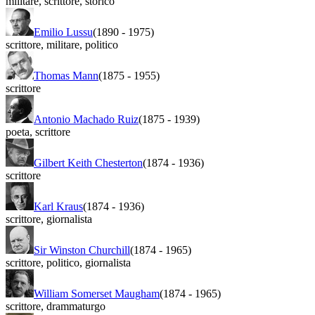
militare
,
scrittore
,
storico
Emilio Lussu
(1890
-
1975)
scrittore
,
militare
,
politico
Thomas Mann
(1875
-
1955)
scrittore
Antonio Machado Ruiz
(1875
-
1939)
poeta
,
scrittore
Gilbert Keith Chesterton
(1874
-
1936)
scrittore
Karl Kraus
(1874
-
1936)
scrittore
,
giornalista
Sir Winston Churchill
(1874
-
1965)
scrittore
,
politico
,
giornalista
William Somerset Maugham
(1874
-
1965)
scrittore
,
drammaturgo