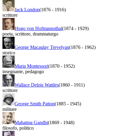
Jack London
(1876
-
1916)
scrittore
Hugo von Hofmannsthal
(1874
-
1929)
poeta
,
scrittore
,
drammaturgo
George Macaulay Trevelyan
(1876
-
1962)
storico
Maria Montessori
(1870
-
1952)
insegnante
,
pedagogo
Wallace Delois Wattles
(1860
-
1911)
scrittore
George Smith Patton
(1885
-
1945)
militare
Mahatma Gandhi
(1869
-
1948)
filosofo
,
politico