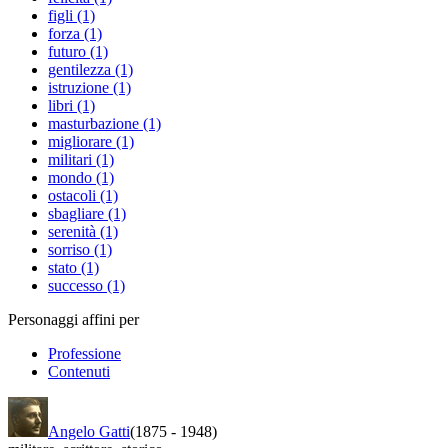
figli (1)
forza (1)
futuro (1)
gentilezza (1)
istruzione (1)
libri (1)
masturbazione (1)
migliorare (1)
militari (1)
mondo (1)
ostacoli (1)
sbagliare (1)
serenità (1)
sorriso (1)
stato (1)
successo (1)
Personaggi affini per
Professione
Contenuti
Angelo Gatti
(1875
-
1948)