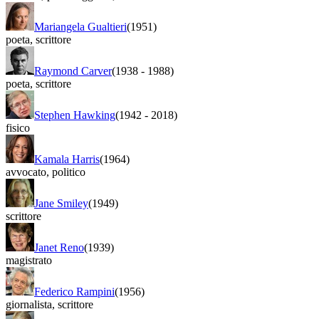
Mariangela Gualtieri
(1951)
poeta
,
scrittore
Raymond Carver
(1938
-
1988)
poeta
,
scrittore
Stephen Hawking
(1942
-
2018)
fisico
Kamala Harris
(1964)
avvocato
,
politico
Jane Smiley
(1949)
scrittore
Janet Reno
(1939)
magistrato
Federico Rampini
(1956)
giornalista
,
scrittore