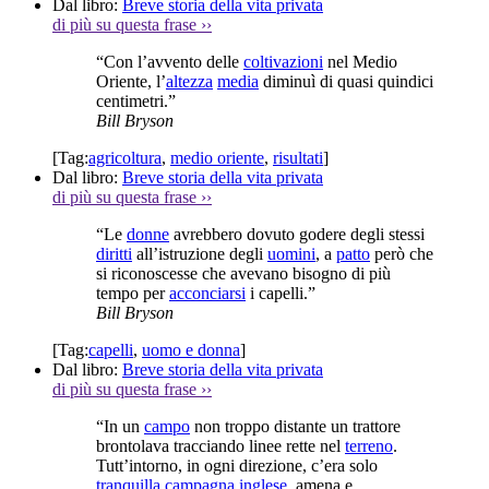
Dal libro:
Breve storia della vita privata
di più su questa frase
››
“Con l’avvento delle
coltivazioni
nel Medio
Oriente, l’
altezza
media
diminuì di quasi quindici
centimetri.”
Bill Bryson
[Tag:
agricoltura
,
medio oriente
,
risultati
]
Dal libro:
Breve storia della vita privata
di più su questa frase
››
“Le
donne
avrebbero dovuto godere degli stessi
diritti
all’istruzione degli
uomini
, a
patto
però che
si riconoscesse che avevano bisogno di più
tempo per
acconciarsi
i capelli.”
Bill Bryson
[Tag:
capelli
,
uomo e donna
]
Dal libro:
Breve storia della vita privata
di più su questa frase
››
“In un
campo
non troppo distante un trattore
brontolava tracciando linee rette nel
terreno
.
Tutt’intorno, in ogni direzione, c’era solo
tranquilla
campagna
inglese
, amena e