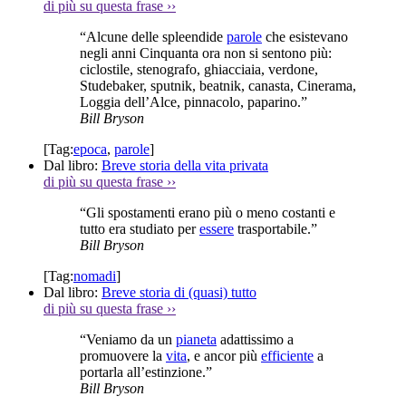
di più su questa frase
››
“Alcune delle spleendide
parole
che esistevano
negli anni Cinquanta ora non si sentono più:
ciclostile, stenografo, ghiacciaia, verdone,
Studebaker, sputnik, beatnik, canasta, Cinerama,
Loggia dell’Alce, pinnacolo, paparino.”
Bill Bryson
[Tag:
epoca
,
parole
]
Dal libro:
Breve storia della vita privata
di più su questa frase
››
“Gli spostamenti erano più o meno costanti e
tutto era studiato per
essere
trasportabile.”
Bill Bryson
[Tag:
nomadi
]
Dal libro:
Breve storia di (quasi) tutto
di più su questa frase
››
“Veniamo da un
pianeta
adattissimo a
promuovere la
vita
, e ancor più
efficiente
a
portarla all’estinzione.”
Bill Bryson