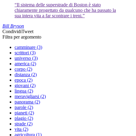
“Il sistema delle superstrade di Boston è stato
chiaramente progettato da qualcuno che ha passato la
sua intera vita a far scontrare i treni.”
Bill Bryson
Condividi
Tweet
Filtra per argomento
camminare (3)
scrittori (3)
universo (3)
america (2)
corpo (2)
distanza (2)
epoca (2)
giovani (2)
lingua (2)
meravigliarsi (2)
panorama (2)
parole (2)
pianeti (2)
plagio (2)
strade (2)
vita (2)
agricoltura (1)