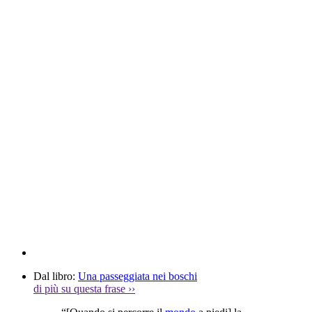
Dal libro:
Una passeggiata nei boschi
di più su questa frase
››