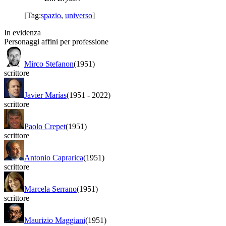
[Tag:
spazio
,
universo
]
In evidenza
Personaggi affini per professione
Mirco Stefanon
(1951)
scrittore
Javier Marías
(1951
-
2022)
scrittore
Paolo Crepet
(1951)
scrittore
Antonio Caprarica
(1951)
scrittore
Marcela Serrano
(1951)
scrittore
Maurizio Maggiani
(1951)