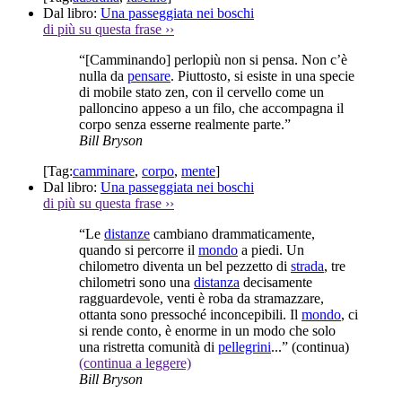
Dal libro:
Una passeggiata nei boschi
di più su questa frase
››
“[Camminando] perlopiù non si pensa. Non c’è
nulla da
pensare
. Piuttosto, si esiste in una specie
di mobile stato zen, con il cervello come un
palloncino appeso a un filo, che accompagna il
corpo senza esserne realmente parte.”
Bill Bryson
[Tag:
camminare
,
corpo
,
mente
]
Dal libro:
Una passeggiata nei boschi
di più su questa frase
››
“Le
distanze
cambiano drammaticamente,
quando si percorre il
mondo
a piedi. Un
chilometro diventa un bel pezzetto di
strada
, tre
chilometri sono una
distanza
decisamente
ragguardevole, venti è roba da stramazzare,
ottanta sono pressoché inconcepibili. Il
mondo
, ci
si rende conto, è enorme in un modo che solo
una ristretta comunità di
pellegrini
...”
(continua)
(continua a leggere)
Bill Bryson