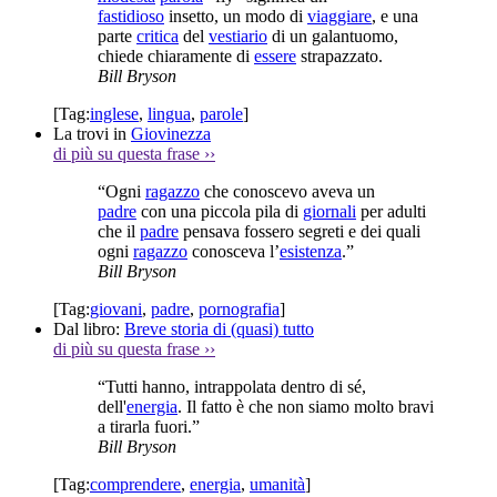
fastidioso
insetto, un modo di
viaggiare
, e una
parte
critica
del
vestiario
di un galantuomo,
chiede chiaramente di
essere
strapazzato.
Bill Bryson
[Tag:
inglese
,
lingua
,
parole
]
La trovi in
Giovinezza
di più su questa frase
››
“Ogni
ragazzo
che conoscevo aveva un
padre
con una piccola pila di
giornali
per adulti
che il
padre
pensava fossero segreti e dei quali
ogni
ragazzo
conosceva l’
esistenza
.”
Bill Bryson
[Tag:
giovani
,
padre
,
pornografia
]
Dal libro:
Breve storia di (quasi) tutto
di più su questa frase
››
“Tutti hanno, intrappolata dentro di sé,
dell'
energia
. Il fatto è che non siamo molto bravi
a tirarla fuori.”
Bill Bryson
[Tag:
comprendere
,
energia
,
umanità
]