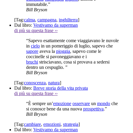
immutabile.”
Bill Bryson
[Tag:
calma
,
campagna
,
inghilterra
]
Dal libro:
Vestivamo da superman
di più su questa frase
››
“Sapevo esattamente come viaggiavano le nuvole
in
cielo
in un pomeriggio di luglio, sapevo che
sapore
aveva la
pioggia
, sapevo come le
coccinelle si pavoneggiavano e i
bruchi
strisciavano, cosa si provava a sedersi
dentro un cespuglio. ”
Bill Bryson
[Tag:
conoscenza
,
natura
]
Dal libro:
Breve storia della vita privata
di più su questa frase
››
“È sempre un’
emozione
osservare
un
mondo
che
si conosce bene da una nuova
prospettiva
.”
Bill Bryson
[Tag:
cambiare
,
emozioni
,
strategia
]
Dal libro:
Vestivamo da superman