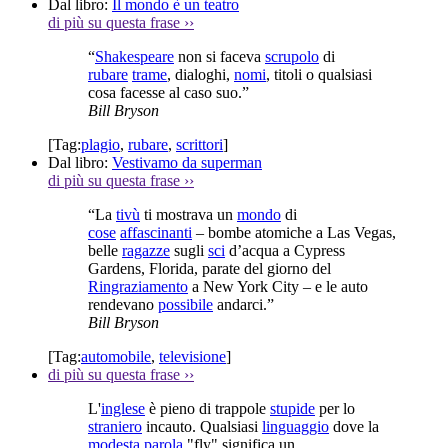
Dal libro:
Il mondo è un teatro
di più su questa frase
››
“
Shakespeare
non si faceva
scrupolo
di
rubare
trame
, dialoghi,
nomi
, titoli o qualsiasi
cosa facesse al caso suo.”
Bill Bryson
[Tag:
plagio
,
rubare
,
scrittori
]
Dal libro:
Vestivamo da superman
di più su questa frase
››
“La
tivù
ti mostrava un
mondo
di
cose
affascinanti
– bombe atomiche a Las Vegas,
belle
ragazze
sugli
sci
d’acqua a Cypress
Gardens, Florida, parate del giorno del
Ringraziamento
a New York City – e le auto
rendevano
possibile
andarci.”
Bill Bryson
[Tag:
automobile
,
televisione
]
di più su questa frase
››
L'
inglese
è pieno di trappole
stupide
per lo
straniero
incauto. Qualsiasi
linguaggio
dove la
modesta
parola
"fly" significa un