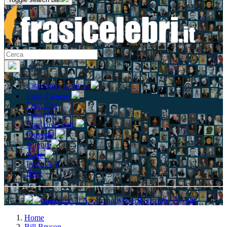
Citazioni e aforismi
Frasi d'amore
Frasi film
Frasi libri
Frasi divertenti
Proverbi
Auguri
Varie
Indici A-Z
Blog
Registrati / Accedi
Home
Bill Bryson