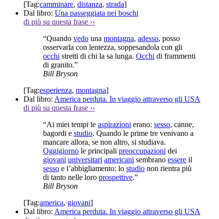
[Tag:
camminare
,
distanza
,
strada
]
Dal libro:
Una passeggiata nei boschi
di più su questa frase
››
“Quando
vedo
una
montagna
,
adesso
, posso
osservarla con lentezza, soppesandola con gli
occhi
stretti di chi la sa lunga.
Occhi
di frammenti
di granito.”
Bill Bryson
[Tag:
esperienza
,
montagna
]
Dal libro:
America perduta. In viaggio attraverso gli USA
di più su questa frase
››
“Ai miei tempi le
aspirazioni
erano:
sesso
, canne,
bagordi e
studio
. Quando le prime tre venivano a
mancare allora, se non altro, si studiava.
Oggigiorno
le principali
preoccupazioni
dei
giovani
universitari
americani
sembrano
essere
il
sesso
e l’abbigliamento: lo
studio
non rientra più
di tanto nelle loro
prospettive
.”
Bill Bryson
[Tag:
america
,
giovani
]
Dal libro:
America perduta. In viaggio attraverso gli USA