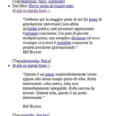
[Tag:
disprezzo
,
fisici
,
scienziati
]
Dal libro:
Breve storia di (quasi) tutto
di più su questa frase
››
“Sebbene per la maggior parte di noi [la
legge
di
gravitazione universale] non abbia
un'
utilità
pratica, tutti possiamo apprezzarne
l'
elegante
concisione. Un paio di piccole
moltiplicazioni, una semplice
divisione
ed ecco:
ovunque ci si trovi è
possibile
conoscere la
propria posizione gravitazionale.”
Bill Bryson
[Tag:
astronomia
,
fisica
]
di più su questa frase
››
“Questo è un
paese
sorprendentemente vuoto
eppure allo stesso tempo pieno di roba. Roba
interessante, roba antica, roba non
immediatamente spiegabile. Roba ancora da
trovare. Datemi retta, questo è un posto
interessante.”
Bill Bryson
[Tag:
australia
,
fascino
]