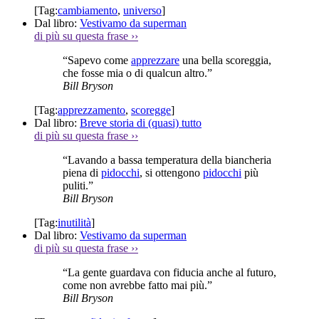
[Tag:
cambiamento
,
universo
]
Dal libro:
Vestivamo da superman
di più su questa frase
››
“Sapevo come
apprezzare
una bella scoreggia,
che fosse mia o di qualcun altro.”
Bill Bryson
[Tag:
apprezzamento
,
scoregge
]
Dal libro:
Breve storia di (quasi) tutto
di più su questa frase
››
“Lavando a bassa temperatura della biancheria
piena di
pidocchi
, si ottengono
pidocchi
più
puliti.”
Bill Bryson
[Tag:
inutilità
]
Dal libro:
Vestivamo da superman
di più su questa frase
››
“La gente guardava con fiducia anche al futuro,
come non avrebbe fatto mai più.”
Bill Bryson