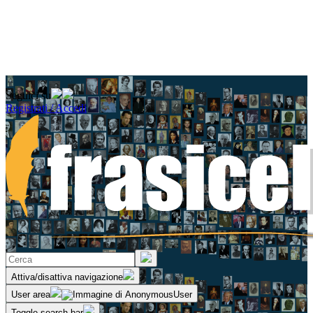
Seguici su
Registrati / Accedi
Attiva/disattiva navigazione
User area
Toggle search bar