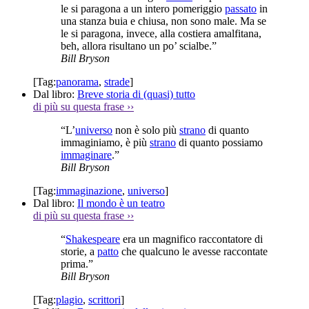
le si paragona a un intero pomeriggio
passato
in
una stanza buia e chiusa, non sono male. Ma se
le si paragona, invece, alla costiera amalfitana,
beh, allora risultano un po’ scialbe.”
Bill Bryson
[Tag:
panorama
,
strade
]
Dal libro:
Breve storia di (quasi) tutto
di più su questa frase
››
“L’
universo
non è solo più
strano
di quanto
immaginiamo, è più
strano
di quanto possiamo
immaginare
.”
Bill Bryson
[Tag:
immaginazione
,
universo
]
Dal libro:
Il mondo è un teatro
di più su questa frase
››
“
Shakespeare
era un magnifico raccontatore di
storie, a
patto
che qualcuno le avesse raccontate
prima.”
Bill Bryson
[Tag:
plagio
,
scrittori
]