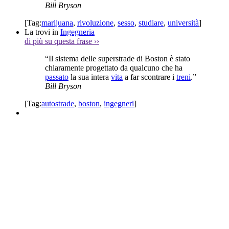
Bill Bryson
[Tag:
marijuana
,
rivoluzione
,
sesso
,
studiare
,
università
]
La trovi in
Ingegneria
di più su questa frase
››
“Il sistema delle superstrade di Boston è stato
chiaramente progettato da qualcuno che ha
passato
la sua intera
vita
a far scontrare i
treni
.”
Bill Bryson
[Tag:
autostrade
,
boston
,
ingegneri
]