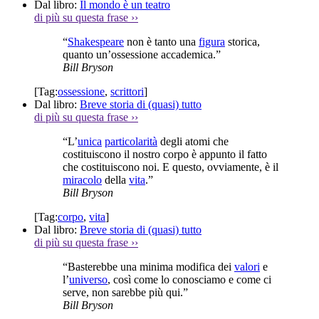
Dal libro:
Il mondo è un teatro
di più su questa frase
››
“
Shakespeare
non è tanto una
figura
storica,
quanto un’ossessione accademica.”
Bill Bryson
[Tag:
ossessione
,
scrittori
]
Dal libro:
Breve storia di (quasi) tutto
di più su questa frase
››
“L’
unica
particolarità
degli atomi che
costituiscono il nostro corpo è appunto il fatto
che costituiscono noi. E questo, ovviamente, è il
miracolo
della
vita
.”
Bill Bryson
[Tag:
corpo
,
vita
]
Dal libro:
Breve storia di (quasi) tutto
di più su questa frase
››
“Basterebbe una minima modifica dei
valori
e
l’
universo
, così come lo conosciamo e come ci
serve, non sarebbe più qui.”
Bill Bryson