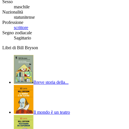
Sesso
maschile
Nazionalità
statunitense
Professione
scrittore
Segno zodiacale
Sagittario
Libri di Bill Bryson
Breve storia della...
Il mondo è un teatro