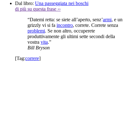
Dal libro:
Una passeggiata nei boschi
di più su questa frase
››
“Datemi retta: se siete all’aperto, senz’
armi
, e un
grizzly vi si fa
incontro
, correte. Correte senza
problemi
. Se non altro, occuperete
produttivamente gli ultimi sette secondi della
vostra
vita
.”
Bill Bryson
[Tag:
correre
]