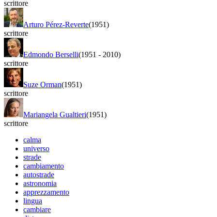
scrittore
Arturo Pérez-Reverte
(1951)
scrittore
Edmondo Berselli
(1951
-
2010)
scrittore
Suze Orman
(1951)
scrittore
Mariangela Gualtieri
(1951)
scrittore
calma
universo
strade
cambiamento
autostrade
astronomia
apprezzamento
lingua
cambiare