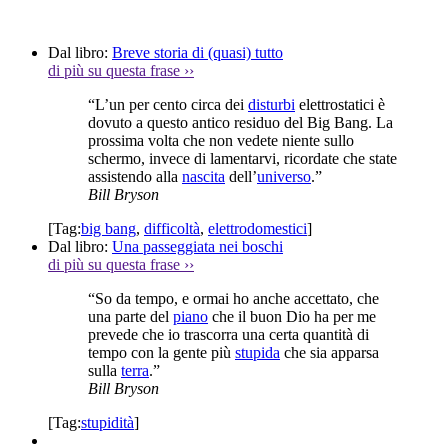
Dal libro:
Breve storia di (quasi) tutto
di più su questa frase
››
“L’un per cento circa dei
disturbi
elettrostatici è
dovuto a questo antico residuo del Big Bang. La
prossima volta che non vedete niente sullo
schermo, invece di lamentarvi, ricordate che state
assistendo alla
nascita
dell’
universo
.”
Bill Bryson
[Tag:
big bang
,
difficoltà
,
elettrodomestici
]
Dal libro:
Una passeggiata nei boschi
di più su questa frase
››
“So da tempo, e ormai ho anche accettato, che
una parte del
piano
che il buon Dio ha per me
prevede che io trascorra una certa quantità di
tempo con la gente più
stupida
che sia apparsa
sulla
terra
.”
Bill Bryson
[Tag:
stupidità
]