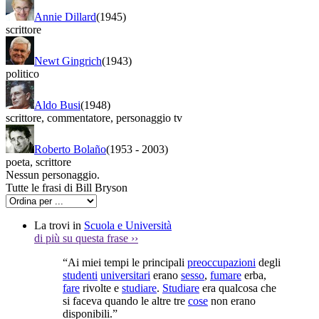
Annie Dillard
(1945)
scrittore
Newt Gingrich
(1943)
politico
Aldo Busi
(1948)
scrittore
,
commentatore
,
personaggio tv
Roberto Bolaño
(1953
-
2003)
poeta
,
scrittore
Nessun personaggio.
Tutte le frasi di Bill Bryson
La trovi in
Scuola e Università
di più su questa frase
››
“Ai miei tempi le principali
preoccupazioni
degli
studenti
universitari
erano
sesso
,
fumare
erba,
fare
rivolte e
studiare
.
Studiare
era qualcosa che
si faceva quando le altre tre
cose
non erano
disponibili.”