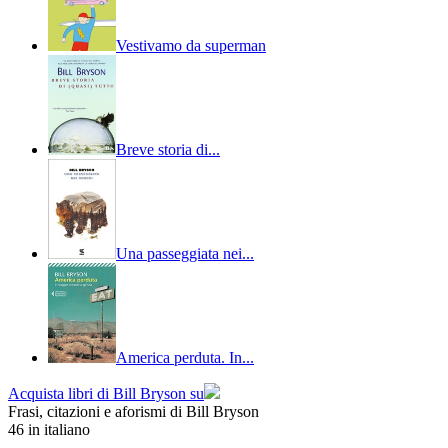
Vestivamo da superman
Breve storia di...
Una passeggiata nei...
America perduta. In...
Acquista libri di Bill Bryson su
Frasi, citazioni e aforismi di Bill Bryson
46
in italiano