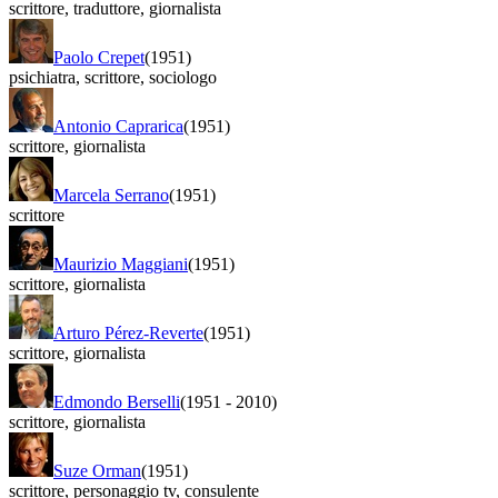
scrittore
,
traduttore
,
giornalista
Paolo Crepet
(1951)
psichiatra
,
scrittore
,
sociologo
Antonio Caprarica
(1951)
scrittore
,
giornalista
Marcela Serrano
(1951)
scrittore
Maurizio Maggiani
(1951)
scrittore
,
giornalista
Arturo Pérez-Reverte
(1951)
scrittore
,
giornalista
Edmondo Berselli
(1951
-
2010)
scrittore
,
giornalista
Suze Orman
(1951)
scrittore
,
personaggio tv
,
consulente