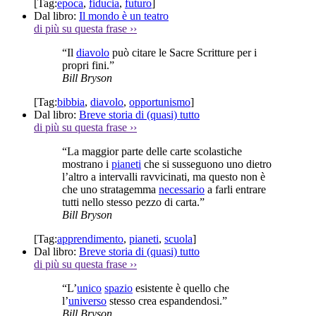
[Tag:
epoca
,
fiducia
,
futuro
]
Dal libro:
Il mondo è un teatro
di più su questa frase
››
“Il
diavolo
può citare le Sacre Scritture per i
propri fini.”
Bill Bryson
[Tag:
bibbia
,
diavolo
,
opportunismo
]
Dal libro:
Breve storia di (quasi) tutto
di più su questa frase
››
“La maggior parte delle carte scolastiche
mostrano i
pianeti
che si susseguono uno dietro
l’altro a intervalli ravvicinati, ma questo non è
che uno stratagemma
necessario
a farli entrare
tutti nello stesso pezzo di carta.”
Bill Bryson
[Tag:
apprendimento
,
pianeti
,
scuola
]
Dal libro:
Breve storia di (quasi) tutto
di più su questa frase
››
“L’
unico
spazio
esistente è quello che
l’
universo
stesso crea espandendosi.”
Bill Bryson