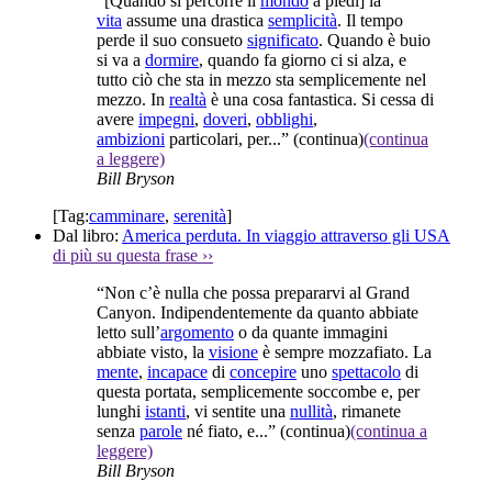
“[Quando si percorre il
mondo
a piedi] la
vita
assume una drastica
semplicità
. Il tempo
perde il suo consueto
significato
. Quando è buio
si va a
dormire
, quando fa giorno ci si alza, e
tutto ciò che sta in mezzo sta semplicemente nel
mezzo. In
realtà
è una cosa fantastica. Si cessa di
avere
impegni
,
doveri
,
obblighi
,
ambizioni
particolari, per...”
(continua)
(continua
a leggere)
Bill Bryson
[Tag:
camminare
,
serenità
]
Dal libro:
America perduta. In viaggio attraverso gli USA
di più su questa frase
››
“Non c’è nulla che possa prepararvi al Grand
Canyon. Indipendentemente da quanto abbiate
letto sull’
argomento
o da quante immagini
abbiate visto, la
visione
è sempre mozzafiato. La
mente
,
incapace
di
concepire
uno
spettacolo
di
questa portata, semplicemente soccombe e, per
lunghi
istanti
, vi sentite una
nullità
, rimanete
senza
parole
né fiato, e...”
(continua)
(continua a
leggere)
Bill Bryson