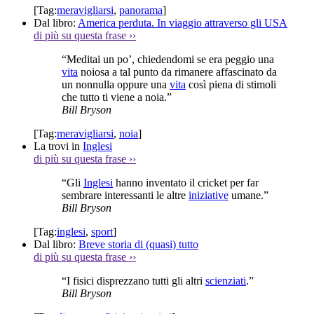
[Tag:
meravigliarsi
,
panorama
]
Dal libro:
America perduta. In viaggio attraverso gli USA
di più su questa frase
››
“Meditai un po’, chiedendomi se era peggio una
vita
noiosa a tal punto da rimanere affascinato da
un nonnulla oppure una
vita
così piena di stimoli
che tutto ti viene a noia.”
Bill Bryson
[Tag:
meravigliarsi
,
noia
]
La trovi in
Inglesi
di più su questa frase
››
“Gli
Inglesi
hanno inventato il cricket per far
sembrare interessanti le altre
iniziative
umane.”
Bill Bryson
[Tag:
inglesi
,
sport
]
Dal libro:
Breve storia di (quasi) tutto
di più su questa frase
››
“I fisici disprezzano tutti gli altri
scienziati
.”
Bill Bryson