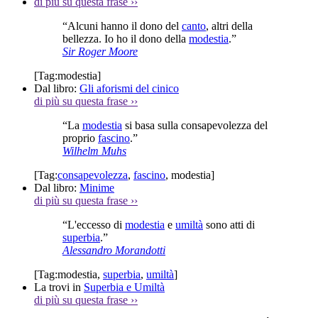
di più su questa frase
››
“Alcuni hanno il dono del
canto
, altri della
bellezza. Io ho il dono della
modestia
.”
Sir Roger Moore
[Tag:
modestia
]
Dal libro:
Gli aforismi del cinico
di più su questa frase
››
“La
modestia
si basa sulla consapevolezza del
proprio
fascino
.”
Wilhelm Muhs
[Tag:
consapevolezza
,
fascino
,
modestia
]
Dal libro:
Minime
di più su questa frase
››
“L'eccesso di
modestia
e
umiltà
sono atti di
superbia
.”
Alessandro Morandotti
[Tag:
modestia
,
superbia
,
umiltà
]
La trovi in
Superbia e Umiltà
di più su questa frase
››