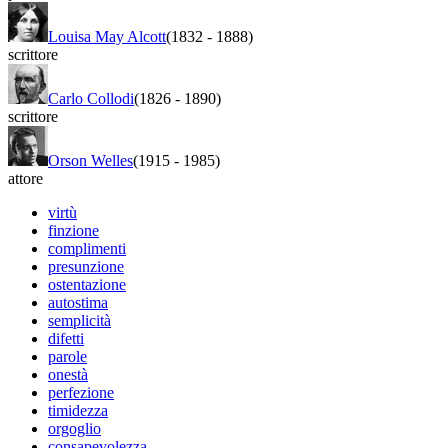
Louisa May Alcott
(1832
-
1888)
scrittore
Carlo Collodi
(1826
-
1890)
scrittore
Orson Welles
(1915
-
1985)
attore
virtù
finzione
complimenti
presunzione
ostentazione
autostima
semplicità
difetti
parole
onestà
perfezione
timidezza
orgoglio
consapevolezza