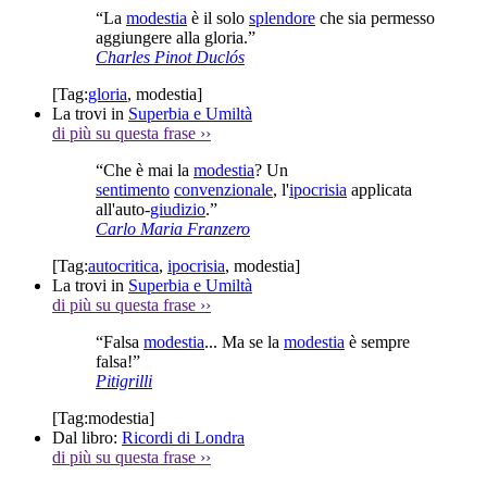
“La
modestia
è il solo
splendore
che sia permesso
aggiungere alla gloria.”
Charles Pinot Duclós
[Tag:
gloria
,
modestia
]
La trovi in
Superbia e Umiltà
di più su questa frase
››
“Che è mai la
modestia
? Un
sentimento
convenzionale
, l'
ipocrisia
applicata
all'auto-
giudizio
.”
Carlo Maria Franzero
[Tag:
autocritica
,
ipocrisia
,
modestia
]
La trovi in
Superbia e Umiltà
di più su questa frase
››
“Falsa
modestia
... Ma se la
modestia
è sempre
falsa!”
Pitigrilli
[Tag:
modestia
]
Dal libro:
Ricordi di Londra
di più su questa frase
››