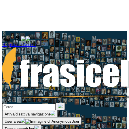
Seguici su
Registrati / Accedi
Attiva/disattiva navigazione
User area
Toggle search bar