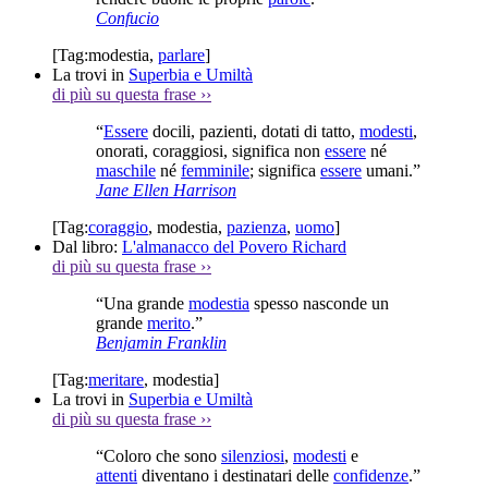
Confucio
[Tag:
modestia
,
parlare
]
La trovi in
Superbia e Umiltà
di più su questa frase
››
“
Essere
docili, pazienti, dotati di tatto,
modesti
,
onorati, coraggiosi, significa non
essere
né
maschile
né
femminile
; significa
essere
umani.”
Jane Ellen Harrison
[Tag:
coraggio
,
modestia
,
pazienza
,
uomo
]
Dal libro:
L'almanacco del Povero Richard
di più su questa frase
››
“Una grande
modestia
spesso nasconde un
grande
merito
.”
Benjamin Franklin
[Tag:
meritare
,
modestia
]
La trovi in
Superbia e Umiltà
di più su questa frase
››
“Coloro che sono
silenziosi
,
modesti
e
attenti
diventano i destinatari delle
confidenze
.”