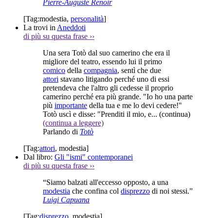
Pierre-Auguste Renoir
[Tag:
modestia
,
personalità
]
La trovi in
Aneddoti
di più su questa frase
››
Una sera Totò dal suo camerino che era il
migliore del teatro, essendo lui il primo
comico
della
compagnia
, sentì che due
attori
stavano litigando perché uno di essi
pretendeva che l'altro gli cedesse il proprio
camerino perché era più grande. "Io ho una parte
più
importante
della tua e me lo devi cedere!"
Totò uscì e disse: "Prenditi il mio, e...
(continua)
(continua a leggere)
Parlando di
Totò
[Tag:
attori
,
modestia
]
Dal libro:
Gli "ismi" contemporanei
di più su questa frase
››
“Siamo balzati all'eccesso opposto, a una
modestia
che confina col
disprezzo
di noi stessi.”
Luigi Capuana
[Tag:
disprezzo
,
modestia
]