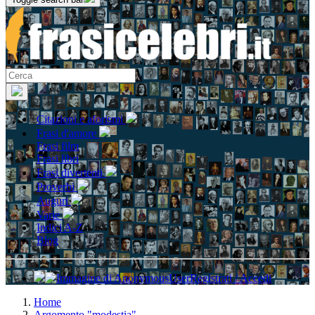
Citazioni e aforismi
Frasi d'amore
Frasi film
Frasi libri
Frasi divertenti
Proverbi
Auguri
Varie
Indici A-Z
Blog
Registrati / Accedi
Home
Argomento "modestia"