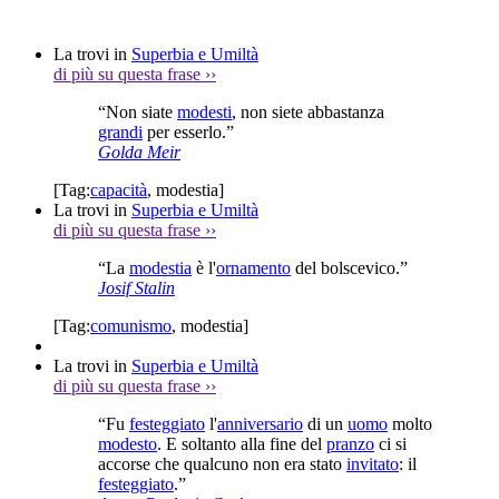
La trovi in
Superbia e Umiltà
di più su questa frase
››
“Non siate
modesti
, non siete abbastanza
grandi
per esserlo.”
Golda Meir
[Tag:
capacità
,
modestia
]
La trovi in
Superbia e Umiltà
di più su questa frase
››
“La
modestia
è l'
ornamento
del bolscevico.”
Josif Stalin
[Tag:
comunismo
,
modestia
]
La trovi in
Superbia e Umiltà
di più su questa frase
››
“Fu
festeggiato
l'
anniversario
di un
uomo
molto
modesto
. E soltanto alla fine del
pranzo
ci si
accorse che qualcuno non era stato
invitato
: il
festeggiato
.”