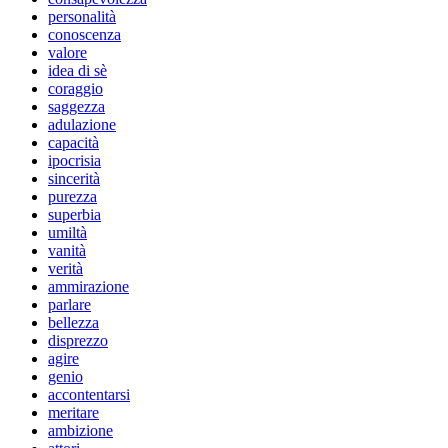
personalità
conoscenza
valore
idea di sè
coraggio
saggezza
adulazione
capacità
ipocrisia
sincerità
purezza
superbia
umiltà
vanità
verità
ammirazione
parlare
bellezza
disprezzo
agire
genio
accontentarsi
meritare
ambizione