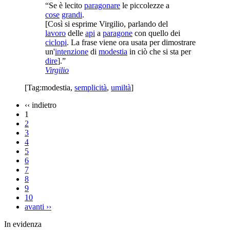
“Se è lecito
paragonare
le piccolezze a
cose
grandi
.
[Così si esprime Virgilio, parlando del
lavoro
delle
api
a
paragone
con quello dei
ciclopi
. La frase viene ora usata per dimostrare
un'
intenzione
di
modestia
in ciò che si sta per
dire
].”
Virgilio
[Tag:
modestia
,
semplicità
,
umiltà
]
‹‹
indietro
1
2
3
4
5
6
7
8
9
10
avanti
››
In evidenza