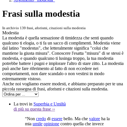
Frasi sulla modestia
In archivio 139 frasi, aforismi, citazioni sulla modestia
Modestia
La modestia è quella sensazione di timidezza che senti quando
qualcuno ti elogia, o ti fa un sacco di complimenti. Modestia viene
dal latino "modestus", che letteralmente significa "colui che
mantiene la giusta misura". Conoscere l'esatta "misura" di se stessi è
modestia, e quando qualcuno ti lusinga troppo, la tua modestia
potrebbe battere i pugni e implorare l'altro di stare zitto. La modestia
può anche fare riferimento al fatto di non eccedere nei
comportamenti, non dare scandalo o non vestirsi in modo
estremamente vistoso.
Anche noi vogliamo essere modesti, e abbiamo preparato per te una
piccola rassegna di frasi, aforismi e citazioni sulla modestia.
La trovi in
Superbia e Umiltà
di più su questa frase
››
“Non
credo
di
essere
bello. Ma che
valore
ha la
mia
umile
opinione
contro quella che invece