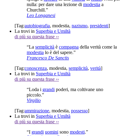
nulla: per dare una lezione di
modestia
a
Churchill.”
Leo Longanesi
[Tag:
autobiografia
,
modestia
,
nazismo
,
presidenti
]
La trovi in
Superbia e Umiltà
di più su questa frase
››
“La
semplicità
è
compagna
della verità come la
modestia
lo è del sapere.”
Francesco De Sanctis
[Tag:
conoscenza
,
modestia
,
semplicità
,
verità
]
La trovi in
Superbia e Umiltà
di più su questa frase
››
“Loda i
grandi
poderi, ma coltivane uno
piccolo.”
Virgilio
[Tag:
ammirazione
,
modestia
,
possesso
]
La trovi in
Superbia e Umiltà
di più su questa frase
››
“I
grandi
uomini
sono
modesti
.”