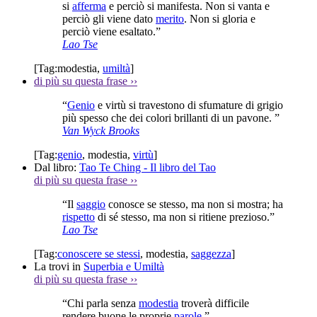
si
afferma
e perciò si manifesta. Non si vanta e
perciò gli viene dato
merito
. Non si gloria e
perciò viene esaltato.”
Lao Tse
[Tag:
modestia
,
umiltà
]
di più su questa frase
››
“
Genio
e virtù si travestono di sfumature di grigio
più spesso che dei colori brillanti di un pavone. ”
Van Wyck Brooks
[Tag:
genio
,
modestia
,
virtù
]
Dal libro:
Tao Te Ching - Il libro del Tao
di più su questa frase
››
“Il
saggio
conosce se stesso, ma non si mostra; ha
rispetto
di sé stesso, ma non si ritiene prezioso.”
Lao Tse
[Tag:
conoscere se stessi
,
modestia
,
saggezza
]
La trovi in
Superbia e Umiltà
di più su questa frase
››
“Chi parla senza
modestia
troverà difficile
rendere buone le proprie
parole
.”