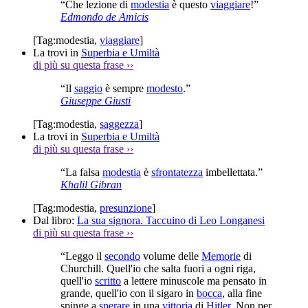
“Che lezione di
modestia
è questo
viaggiare
!”
Edmondo de Amicis
[Tag:
modestia
,
viaggiare
]
La trovi in
Superbia e Umiltà
di più su questa frase
››
“Il
saggio
è sempre
modesto
.”
Giuseppe Giusti
[Tag:
modestia
,
saggezza
]
La trovi in
Superbia e Umiltà
di più su questa frase
››
“La falsa
modestia
è
sfrontatezza
imbellettata.”
Khalil Gibran
[Tag:
modestia
,
presunzione
]
Dal libro:
La sua signora. Taccuino di Leo Longanesi
di più su questa frase
››
“Leggo il
secondo
volume delle
Memorie
di
Churchill. Quell'io che salta fuori a ogni riga,
quell'io
scritto
a lettere minuscole ma pensato in
grande, quell'io con il sigaro in
bocca
, alla fine
spinge a
sperare
in una
vittoria
di
Hitler
. Non per