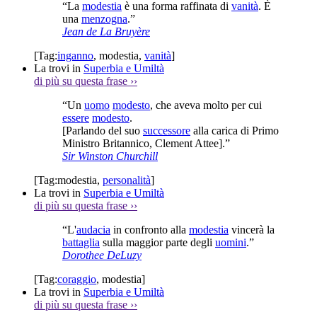
“La
modestia
è una forma raffinata di
vanità
. È
una
menzogna
.”
Jean de La Bruyère
[Tag:
inganno
,
modestia
,
vanità
]
La trovi in
Superbia e Umiltà
di più su questa frase
››
“Un
uomo
modesto
, che aveva molto per cui
essere
modesto
.
[Parlando del suo
successore
alla carica di Primo
Ministro Britannico, Clement Attee].”
Sir Winston Churchill
[Tag:
modestia
,
personalità
]
La trovi in
Superbia e Umiltà
di più su questa frase
››
“L'
audacia
in confronto alla
modestia
vincerà la
battaglia
sulla maggior parte degli
uomini
.”
Dorothee DeLuzy
[Tag:
coraggio
,
modestia
]
La trovi in
Superbia e Umiltà
di più su questa frase
››