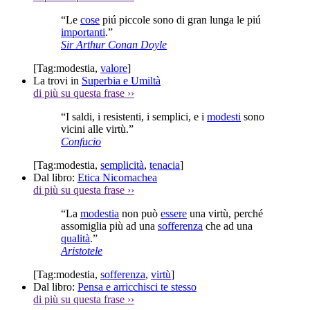
“Le
cose
piú piccole sono di gran lunga le piú
importanti
.”
Sir Arthur Conan Doyle
[Tag:
modestia
,
valore
]
La trovi in
Superbia e Umiltà
di più su questa frase
››
“I saldi, i resistenti, i semplici, e i
modesti
sono
vicini alle virtù.”
Confucio
[Tag:
modestia
,
semplicità
,
tenacia
]
Dal libro:
Etica Nicomachea
di più su questa frase
››
“La
modestia
non può
essere
una virtù, perché
assomiglia più ad una
sofferenza
che ad una
qualità
.”
Aristotele
[Tag:
modestia
,
sofferenza
,
virtù
]
Dal libro:
Pensa e arricchisci te stesso
di più su questa frase
››