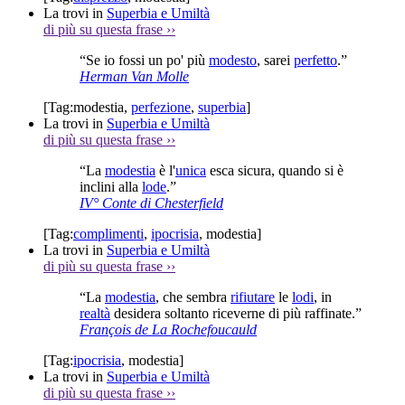
La trovi in
Superbia e Umiltà
di più su questa frase
››
“Se io fossi un po' più
modesto
, sarei
perfetto
.”
Herman Van Molle
[Tag:
modestia
,
perfezione
,
superbia
]
La trovi in
Superbia e Umiltà
di più su questa frase
››
“La
modestia
è l'
unica
esca sicura, quando si è
inclini alla
lode
.”
IV° Conte di Chesterfield
[Tag:
complimenti
,
ipocrisia
,
modestia
]
La trovi in
Superbia e Umiltà
di più su questa frase
››
“La
modestia
, che sembra
rifiutare
le
lodi
, in
realtà
desidera soltanto riceverne di più raffinate.”
François de La Rochefoucauld
[Tag:
ipocrisia
,
modestia
]
La trovi in
Superbia e Umiltà
di più su questa frase
››