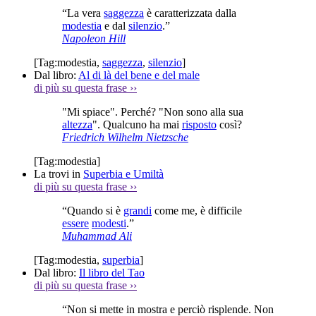
“La vera
saggezza
è caratterizzata dalla
modestia
e dal
silenzio
.”
Napoleon Hill
[Tag:
modestia
,
saggezza
,
silenzio
]
Dal libro:
Al di là del bene e del male
di più su questa frase
››
"Mi spiace". Perché? "Non sono alla sua
altezza
". Qualcuno ha mai
risposto
così?
Friedrich Wilhelm Nietzsche
[Tag:
modestia
]
La trovi in
Superbia e Umiltà
di più su questa frase
››
“Quando si è
grandi
come me, è difficile
essere
modesti
.”
Muhammad Ali
[Tag:
modestia
,
superbia
]
Dal libro:
Il libro del Tao
di più su questa frase
››
“Non si mette in mostra e perciò risplende. Non