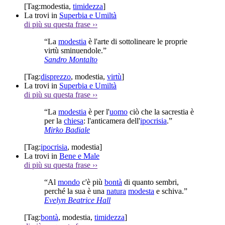
[Tag:
modestia
,
timidezza
]
La trovi in
Superbia e Umiltà
di più su questa frase
››
“La
modestia
è l'arte di sottolineare le proprie
virtù sminuendole.”
Sandro Montalto
[Tag:
disprezzo
,
modestia
,
virtù
]
La trovi in
Superbia e Umiltà
di più su questa frase
››
“La
modestia
è per l'
uomo
ciò che la sacrestia è
per la
chiesa
: l'anticamera dell'
ipocrisia
.”
Mirko Badiale
[Tag:
ipocrisia
,
modestia
]
La trovi in
Bene e Male
di più su questa frase
››
“Al
mondo
c'è più
bontà
di quanto sembri,
perché la sua è una
natura
modesta
e schiva.”
Evelyn Beatrice Hall
[Tag:
bontà
,
modestia
,
timidezza
]