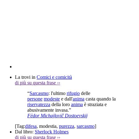
La trovi in
Comici e comicità
di più su questa frase
››
“
Sarcasmo
: l'ultimo
rifugio
delle
persone
modeste
e dall'
anima
casta quando la
riservatezza
della loro
anima
è straziata e
abusivamente invasa.”
Fëdor Michajlovič Dostoevskij
[Tag:
difesa
,
modestia
,
purezza
,
sarcasmo
]
Dal libro:
Sherlock Holmes
di più su questa frase
››