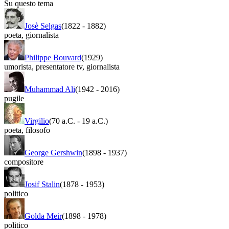
Su questo tema
Josè Selgas
(1822
-
1882)
poeta
,
giornalista
Philippe Bouvard
(1929)
umorista
,
presentatore tv
,
giornalista
Muhammad Ali
(1942
-
2016)
pugile
Virgilio
(70 a.C.
-
19 a.C.)
poeta
,
filosofo
George Gershwin
(1898
-
1937)
compositore
Josif Stalin
(1878
-
1953)
politico
Golda Meir
(1898
-
1978)
politico