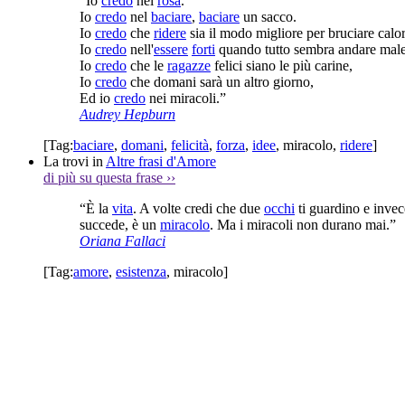
“Io
credo
nel
rosa
.
Io
credo
nel
baciare
,
baciare
un sacco.
Io
credo
che
ridere
sia il modo migliore per bruciare calor
Io
credo
nell'
essere
forti
quando tutto sembra andare male
Io
credo
che le
ragazze
felici siano le più carine,
Io
credo
che domani sarà un altro giorno,
Ed io
credo
nei miracoli.”
Audrey Hepburn
[Tag:
baciare
,
domani
,
felicità
,
forza
,
idee
,
miracolo
,
ridere
]
La trovi in
Altre frasi d'Amore
di più su questa frase
››
“È la
vita
. A volte credi che due
occhi
ti guardino e invec
succede, è un
miracolo
. Ma i miracoli non durano mai.”
Oriana Fallaci
[Tag:
amore
,
esistenza
,
miracolo
]