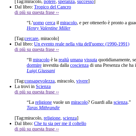
[Tag:
miracolo
,
potere
,
speranza
,
successo
]
Dal libro:
Tropico del Cancro
di più su questa frase
››
“L’
uomo
cerca
il
miracolo
, e per ottenerlo è pronto a gu
Henry Valentine Miller
[Tag:
cercare
,
miracolo
]
Dal libro:
Un evento reale nella vita dell'uomo: (1990-1991)
di più su questa frase
››
“Il
miracolo
è la
realtà
umana
vissuta
quotidianamente, se
dormire
investita dalla
coscienza
di una Presenza che ha i
Luigi Giussani
[Tag:
consapevolezza
,
miracolo
,
vivere
]
La trovi in
Scienza
di più su questa frase
››
“La
religione
vuole un
miracolo
? Guardi alla
scienza
.”
Taras Mithrandir
[Tag:
miracolo
,
religione
,
scienza
]
Dal libro:
Che tu sia per me il coltello
di più su questa frase
››