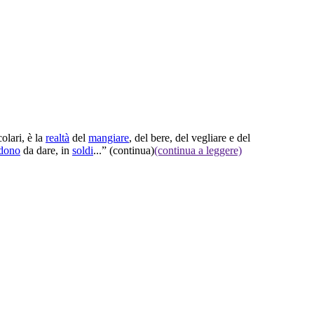
olari, è la
realtà
del
mangiare
, del bere, del vegliare e del
dono
da dare, in
soldi
...”
(continua)
(continua a leggere)