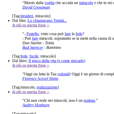
“Muoio dalla
voglia
che accada un
miracolo
e che tu mi 
David Grossman
[Tag:
desideri
,
miracolo
]
Dal film:
Lo chiamavano Trinità...
di più su questa frase
››
“-
Fratello
, visto cosa può
fare
la
fede
?
- Può
fare
miracoli, soprattutto se la metti nella canna di
Dan Sturkie
- Tobia
Bud Spencer
- Bambino
[Tag:
fede
,
fucile
,
miracolo
]
Dal libro:
Il gioco della vita (e come giocarlo)
di più su questa frase
››
“Oggi sia fatta la Tua
volontà
! Oggi è un giorno di comp
Florence Scovel Shinn
[Tag:
miracolo
,
realizzazione
]
di più su questa frase
››
“Chi non crede nei miracoli, non è un
realista
.”
Audrey Hepburn
[Tag:
miracolo
]