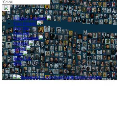
Citazioni e aforismi
Frasi d'amore
Frasi film
Frasi libri
Frasi divertenti
Proverbi
Auguri
Varie
Indici A-Z
Blog
Registrati / Accedi