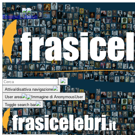
Seguici su
Registrati / Accedi
Attiva/disattiva navigazione
User area
Toggle search bar