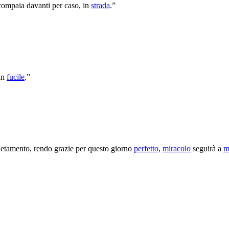
compaia davanti per caso, in
strada
.”
 un
fucile
.”
letamento, rendo grazie per questo giorno
perfetto
,
miracolo
seguirà a
m