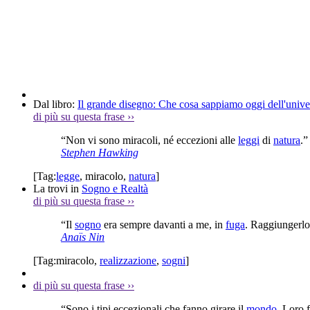
Dal libro:
Il grande disegno: Che cosa sappiamo oggi dell'unive
di più su questa frase
››
“Non vi sono miracoli, né eccezioni alle
leggi
di
natura
.”
Stephen Hawking
[Tag:
legge
,
miracolo
,
natura
]
La trovi in
Sogno e Realtà
di più su questa frase
››
“Il
sogno
era sempre davanti a me, in
fuga
. Raggiungerlo
Anaïs Nin
[Tag:
miracolo
,
realizzazione
,
sogni
]
di più su questa frase
››
“Sono i tipi eccezionali che fanno girare il
mondo
. Loro 