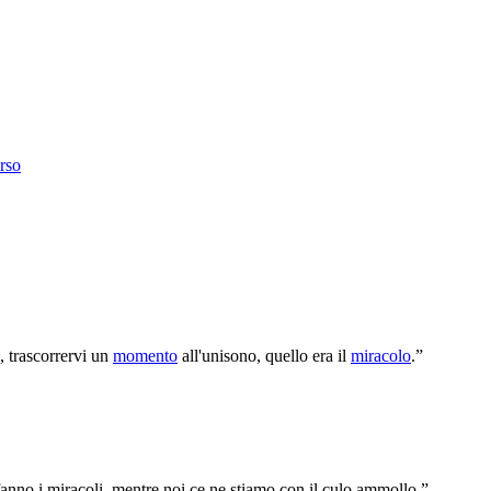
rso
, trascorrervi un
momento
all'unisono, quello era il
miracolo
.”
fanno i miracoli, mentre noi ce ne stiamo con il culo ammollo.”