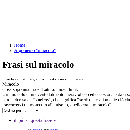
Home
Argomento "miracolo"
Frasi sul miracolo
In archivio 126 frasi, aforismi, citazioni sul miracolo
Miracolo
Cosa soprannaturale [Latino: miraculum].
Un miracolo è un evento talmente meraviglioso ed eccezionale da essere 
parola deriva da "smeiros", che significa "sorriso": esattamente ciò c
trascorrervi un momento all'unisono, quello era il miracolo".
di più su questa frase
››