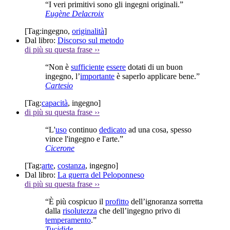
“I veri primitivi sono gli ingegni originali.”
Eugène Delacroix
[Tag:
ingegno
,
originalità
]
Dal libro:
Discorso sul metodo
di più su questa frase
››
“Non è
sufficiente
essere
dotati di un buon
ingegno, l’
importante
è saperlo applicare bene.”
Cartesio
[Tag:
capacità
,
ingegno
]
di più su questa frase
››
“L'
uso
continuo
dedicato
ad una cosa, spesso
vince l'ingegno e l'arte.”
Cicerone
[Tag:
arte
,
costanza
,
ingegno
]
Dal libro:
La guerra del Peloponneso
di più su questa frase
››
“È più cospicuo il
profitto
dell’ignoranza sorretta
dalla
risolutezza
che dell’ingegno privo di
temperamento
.”
Tucidide