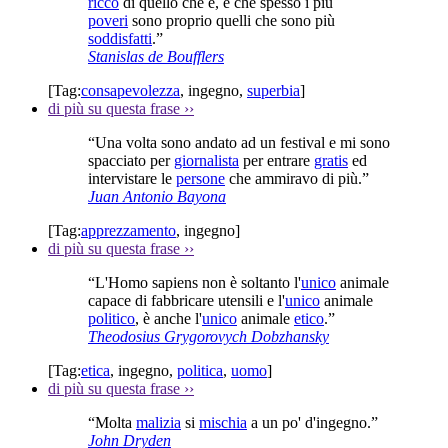
ricco
di quello che è, e che spesso i più
poveri
sono proprio quelli che sono più
soddisfatti
.”
Stanislas de Boufflers
[Tag:
consapevolezza
,
ingegno
,
superbia
]
di più su questa frase
››
“Una volta sono andato ad un festival e mi sono
spacciato per
giornalista
per entrare
gratis
ed
intervistare le
persone
che ammiravo di più.”
Juan Antonio Bayona
[Tag:
apprezzamento
,
ingegno
]
di più su questa frase
››
“L'Homo sapiens non è soltanto l'
unico
animale
capace di fabbricare utensili e l'
unico
animale
politico
, è anche l'
unico
animale
etico
.”
Theodosius Grygorovych Dobzhansky
[Tag:
etica
,
ingegno
,
politica
,
uomo
]
di più su questa frase
››
“Molta
malizia
si
mischia
a un po' d'ingegno.”
John Dryden