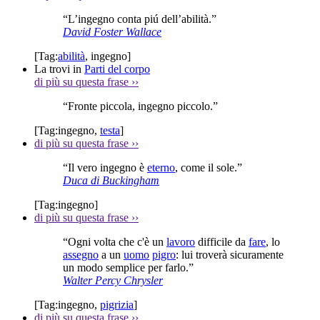
“L’ingegno conta piú dell’abilità.”
David Foster Wallace
[Tag:
abilità
,
ingegno
]
La trovi in
Parti del corpo
di più su questa frase
››
“Fronte piccola, ingegno piccolo.”
[Tag:
ingegno
,
testa
]
di più su questa frase
››
“Il vero ingegno è
eterno
, come il sole.”
Duca di Buckingham
[Tag:
ingegno
]
di più su questa frase
››
“Ogni volta che c'è un
lavoro
difficile da
fare
, lo
assegno
a un
uomo
pigro
: lui troverà sicuramente
un modo semplice per farlo.”
Walter Percy Chrysler
[Tag:
ingegno
,
pigrizia
]
di più su questa frase
››