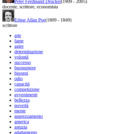
Peter Ferdinand Drucker
(1909
-
2005)
docente
,
scrittore
,
economista
Edgar Allan Poe
(1809
-
1849)
scrittore
arte
fame
agire
determinazione
volontà
successo
buonumore
bisogni
odio
capacità
competizione
avvenimenti
bellezza
povertà
mente
apprezzamento
america
astuzia
adattamento