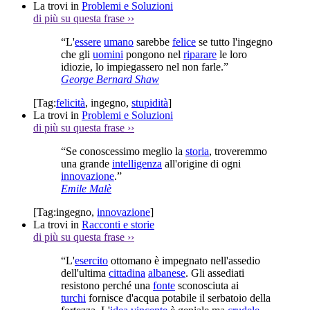
La trovi in
Problemi e Soluzioni
di più su questa frase
››
“L'
essere
umano
sarebbe
felice
se tutto l'ingegno
che gli
uomini
pongono nel
riparare
le loro
idiozie, lo impiegassero nel non farle.”
George Bernard Shaw
[Tag:
felicità
,
ingegno
,
stupidità
]
La trovi in
Problemi e Soluzioni
di più su questa frase
››
“Se conoscessimo meglio la
storia
, troveremmo
una grande
intelligenza
all'origine di ogni
innovazione
.”
Emile Malè
[Tag:
ingegno
,
innovazione
]
La trovi in
Racconti e storie
di più su questa frase
››
“L'
esercito
ottomano è impegnato nell'assedio
dell'ultima
cittadina
albanese
. Gli assediati
resistono perché una
fonte
sconosciuta ai
turchi
fornisce d'acqua potabile il serbatoio della