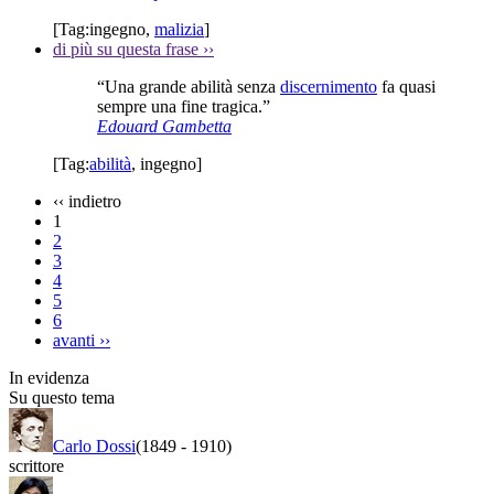
[Tag:
ingegno
,
malizia
]
di più su questa frase
››
“Una grande abilità senza
discernimento
fa quasi
sempre una fine tragica.”
Edouard Gambetta
[Tag:
abilità
,
ingegno
]
‹‹
indietro
1
2
3
4
5
6
avanti
››
In evidenza
Su questo tema
Carlo Dossi
(1849
-
1910)
scrittore