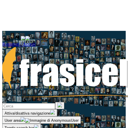
Seguici su
Registrati / Accedi
Attiva/disattiva navigazione
User area
Toggle search bar