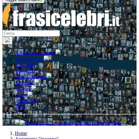
Citazioni e aforismi
Frasi d'amore
Frasi film
Frasi libri
Frasi divertenti
Proverbi
Auguri
Varie
Indici A-Z
Blog
Registrati / Accedi
Home
Argomento "ingegno"