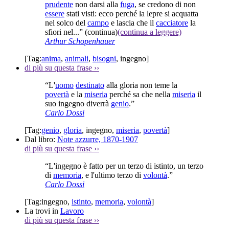
prudente
non darsi alla
fuga
, se credono di non
essere
stati visti: ecco perché la lepre si acquatta
nel solco del
campo
e lascia che il
cacciatore
la
sfiori nel...”
(continua)
(continua a leggere)
Arthur Schopenhauer
[Tag:
anima
,
animali
,
bisogni
,
ingegno
]
di più su questa frase
››
“L'
uomo
destinato
alla gloria non teme la
povertà
e la
miseria
perché sa che nella
miseria
il
suo ingegno diverrà
genio
.”
Carlo Dossi
[Tag:
genio
,
gloria
,
ingegno
,
miseria
,
povertà
]
Dal libro:
Note azzurre, 1870-1907
di più su questa frase
››
“L'ingegno è fatto per un terzo di istinto, un terzo
di
memoria
, e l'ultimo terzo di
volontà
.”
Carlo Dossi
[Tag:
ingegno
,
istinto
,
memoria
,
volontà
]
La trovi in
Lavoro
di più su questa frase
››