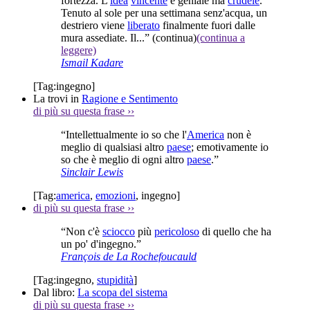
fortezza. L'
idea
vincente
è geniale ma
crudele
.
Tenuto al sole per una settimana senz'acqua, un
destriero viene
liberato
finalmente fuori dalle
mura assediate. Il...”
(continua)
(continua a
leggere)
Ismail Kadare
[Tag:
ingegno
]
La trovi in
Ragione e Sentimento
di più su questa frase
››
“Intellettualmente io so che l'
America
non è
meglio di qualsiasi altro
paese
; emotivamente io
so che è meglio di ogni altro
paese
.”
Sinclair Lewis
[Tag:
america
,
emozioni
,
ingegno
]
di più su questa frase
››
“Non c'è
sciocco
più
pericoloso
di quello che ha
un po' d'ingegno.”
François de La Rochefoucauld
[Tag:
ingegno
,
stupidità
]
Dal libro:
La scopa del sistema
di più su questa frase
››