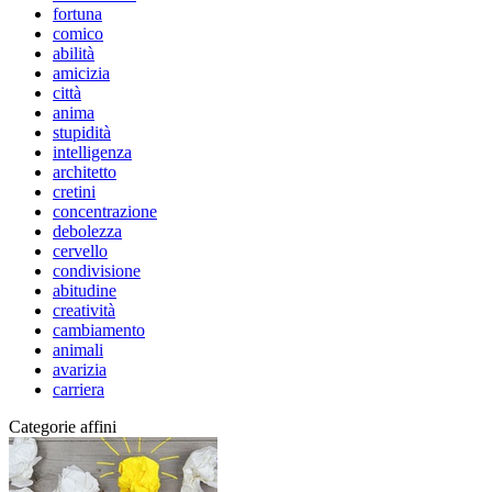
fortuna
comico
abilità
amicizia
città
anima
stupidità
intelligenza
architetto
cretini
concentrazione
debolezza
cervello
condivisione
abitudine
creatività
cambiamento
animali
avarizia
carriera
Categorie affini