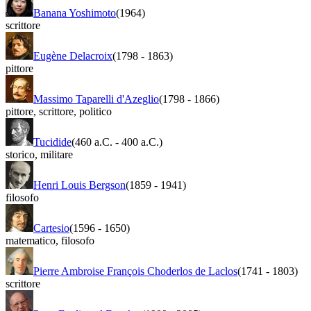
Banana Yoshimoto
(1964)
scrittore
Eugène Delacroix
(1798
-
1863)
pittore
Massimo Taparelli d'Azeglio
(1798
-
1866)
pittore
,
scrittore
,
politico
Tucidide
(460 a.C.
-
400 a.C.)
storico
,
militare
Henri Louis Bergson
(1859
-
1941)
filosofo
Cartesio
(1596
-
1650)
matematico
,
filosofo
Pierre Ambroise François Choderlos de Laclos
(1741
-
1803)
scrittore