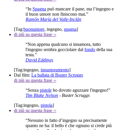
“In
Spagna
può mancare il pane, ma l’ingegno e
il buon umore non finiscono mai.”
Ramón María del Valle-Inclán
[Tag:
buonumore
,
ingegno
,
spagna
]
di più su questa frase
››
“Non appena qualcuno si innamora, tutto
l'ingegno sembra gocciolare dal
fondo
della sua
testa.”
David Eddings
[Tag:
ingegno
,
innamoramento
]
Dal film:
La ballata di Buster Scruggs
di più su questa frase
››
“Senza
pistole
ho dovuto aguzzare l'ingegno!”
Tim Blake Nelson
- Buster Scruggs
[Tag:
ingegno
,
pistola
]
di più su questa frase
››
“Nessuno in fatto d’ingegno sa precisamente
quanto ne ha: il bello è che ognuno si crede più