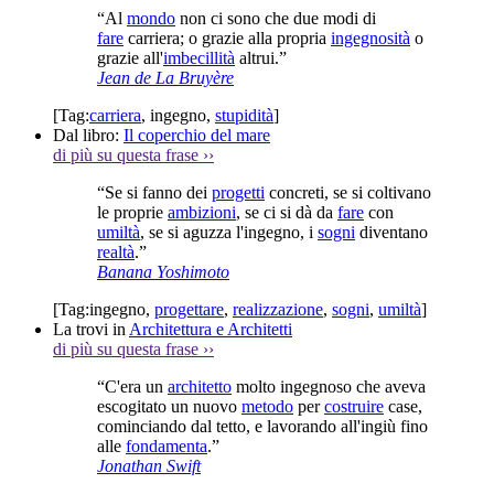
“Al
mondo
non ci sono che due modi di
fare
carriera; o grazie alla propria
ingegnosità
o
grazie all'
imbecillità
altrui.”
Jean de La Bruyère
[Tag:
carriera
,
ingegno
,
stupidità
]
Dal libro:
Il coperchio del mare
di più su questa frase
››
“Se si fanno dei
progetti
concreti, se si coltivano
le proprie
ambizioni
, se ci si dà da
fare
con
umiltà
, se si aguzza l'ingegno, i
sogni
diventano
realtà
.”
Banana Yoshimoto
[Tag:
ingegno
,
progettare
,
realizzazione
,
sogni
,
umiltà
]
La trovi in
Architettura e Architetti
di più su questa frase
››
“C'era un
architetto
molto ingegnoso che aveva
escogitato un nuovo
metodo
per
costruire
case,
cominciando dal tetto, e lavorando all'ingiù fino
alle
fondamenta
.”
Jonathan Swift