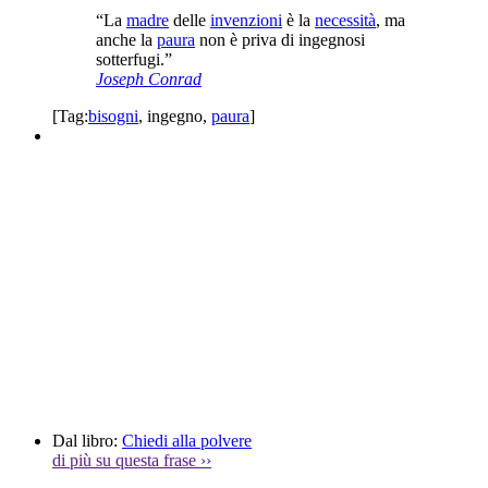
“La
madre
delle
invenzioni
è la
necessità
, ma
anche la
paura
non è priva di ingegnosi
sotterfugi.”
Joseph Conrad
[Tag:
bisogni
,
ingegno
,
paura
]
Dal libro:
Chiedi alla polvere
di più su questa frase
››