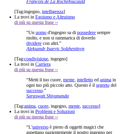
François de La Rochefoucauld
[Tag:
ingegno
,
intelligenza
]
La trovi in
Egoismo e Altruismo
di più su questa frase
››
“Un
uomo
d'ingegno sa di
possedere
sempre
molto, e non si rammarica di doverlo
dividere
con altri.”
Aleksandr Isaevic Solzhenitsyn
[Tag:
condivisione
,
ingegno
]
La trovi in
Carriera
di più su questa frase
››
“Metti il tuo cuore,
mente
,
intelletto
ed
anima
in
ogni tuo più piccolo atto. Questo è il
segreto
del
successo
.”
Saraswati Shivananda
[Tag:
anima
,
cuore
,
ingegno
,
mente
,
successo
]
La trovi in
Problemi e Soluzioni
di più su questa frase
››
“L'
universo
è pieno di oggetti magici che
aspettano pazientemente il nostro ingegno per