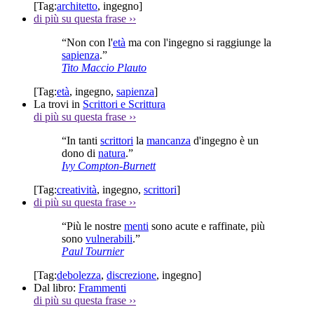
[Tag:
architetto
,
ingegno
]
di più su questa frase
››
“Non con l'
età
ma con l'ingegno si raggiunge la
sapienza
.”
Tito Maccio Plauto
[Tag:
età
,
ingegno
,
sapienza
]
La trovi in
Scrittori e Scrittura
di più su questa frase
››
“In tanti
scrittori
la
mancanza
d'ingegno è un
dono di
natura
.”
Ivy Compton-Burnett
[Tag:
creatività
,
ingegno
,
scrittori
]
di più su questa frase
››
“Più le nostre
menti
sono acute e raffinate, più
sono
vulnerabili
.”
Paul Tournier
[Tag:
debolezza
,
discrezione
,
ingegno
]
Dal libro:
Frammenti
di più su questa frase
››