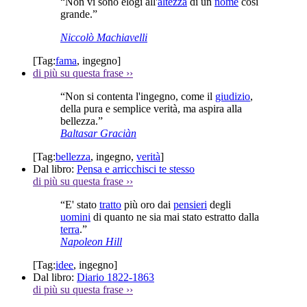
“Non vi sono elogi all'
altezza
di un
nome
così
grande.”
Niccolò Machiavelli
[Tag:
fama
,
ingegno
]
di più su questa frase
››
“Non si contenta l'ingegno, come il
giudizio
,
della pura e semplice verità, ma aspira alla
bellezza.”
Baltasar Graciàn
[Tag:
bellezza
,
ingegno
,
verità
]
Dal libro:
Pensa e arricchisci te stesso
di più su questa frase
››
“E' stato
tratto
più oro dai
pensieri
degli
uomini
di quanto ne sia mai stato estratto dalla
terra
.”
Napoleon Hill
[Tag:
idee
,
ingegno
]
Dal libro:
Diario 1822-1863
di più su questa frase
››