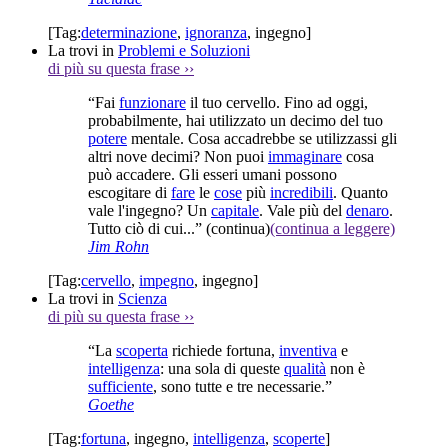
[Tag:
determinazione
,
ignoranza
,
ingegno
]
La trovi in
Problemi e Soluzioni
di più su questa frase
››
“Fai
funzionare
il tuo cervello. Fino ad oggi,
probabilmente, hai utilizzato un decimo del tuo
potere
mentale. Cosa accadrebbe se utilizzassi gli
altri nove decimi? Non puoi
immaginare
cosa
può accadere. Gli esseri umani possono
escogitare di
fare
le
cose
più
incredibili
. Quanto
vale l'ingegno? Un
capitale
. Vale più del
denaro
.
Tutto ciò di cui...”
(continua)
(continua a leggere)
Jim Rohn
[Tag:
cervello
,
impegno
,
ingegno
]
La trovi in
Scienza
di più su questa frase
››
“La
scoperta
richiede fortuna,
inventiva
e
intelligenza
: una sola di queste
qualità
non è
sufficiente
, sono tutte e tre necessarie.”
Goethe
[Tag:
fortuna
,
ingegno
,
intelligenza
,
scoperte
]