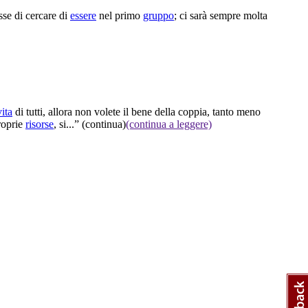
sse di cercare di
essere
nel primo
gruppo
; ci sarà sempre molta
vita
di tutti, allora non volete il bene della coppia, tanto meno
roprie
risorse
, si...”
(continua)
(continua a leggere)