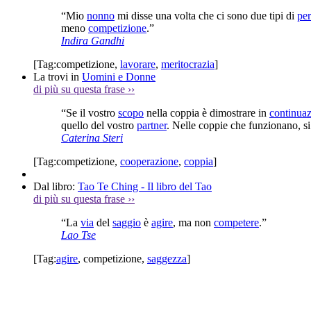
“Mio
nonno
mi disse una volta che ci sono due tipi di
pe
meno
competizione
.”
Indira Gandhi
[Tag:
competizione
,
lavorare
,
meritocrazia
]
La trovi in
Uomini e Donne
di più su questa frase
››
“Se il vostro
scopo
nella coppia è dimostrare in
continua
quello del vostro
partner
. Nelle coppie che funzionano, s
Caterina Steri
[Tag:
competizione
,
cooperazione
,
coppia
]
Dal libro:
Tao Te Ching - Il libro del Tao
di più su questa frase
››
“La
via
del
saggio
è
agire
, ma non
competere
.”
Lao Tse
[Tag:
agire
,
competizione
,
saggezza
]