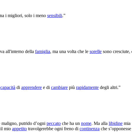
ona i migliori, solo i meno
sensibili
.”
va all'interno della
famiglia
, ma una volta che le
sorelle
sono cresciute, 
a
capacità
di
apprendere
e di
cambiare
più
rapidamente
degli altri.”
 maligno, putrido d’ogni
peccato
che ha un
nome
. Ma alla
libidine
mia 
 il mio
appetito
travolgerebbe ogni freno di
continenza
che s’opponesse 