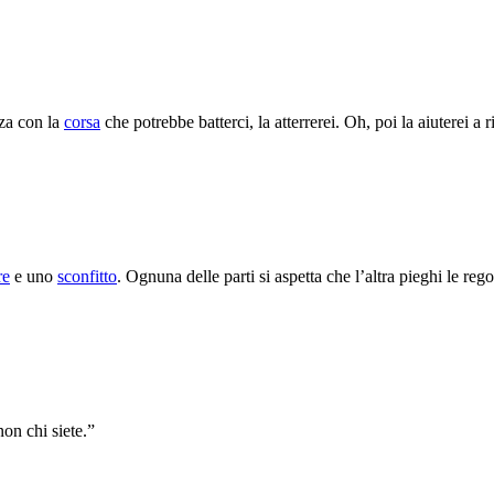
rza con la
corsa
che potrebbe batterci, la atterrerei. Oh, poi la aiuterei a r
re
e uno
sconfitto
. Ognuna delle parti si aspetta che l’altra pieghi le reg
non chi siete.”