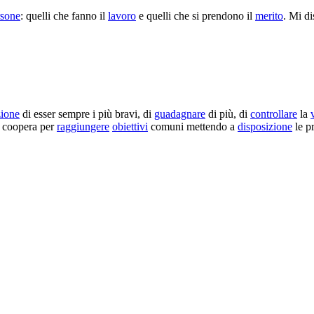
rsone
: quelli che fanno il
lavoro
e quelli che si prendono il
merito
. Mi di
zione
di esser sempre i più bravi, di
guadagnare
di più, di
controllare
la
i coopera per
raggiungere
obiettivi
comuni mettendo a
disposizione
le p