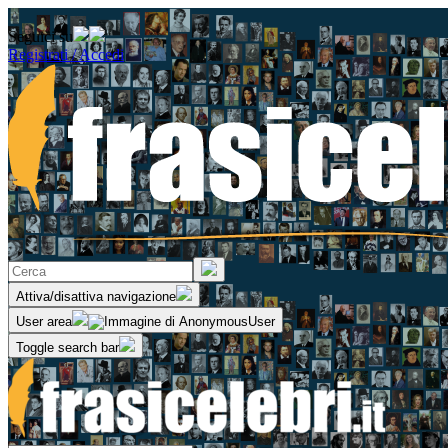
Seguici su
Registrati / Accedi
Attiva/disattiva navigazione
User area
Toggle search bar