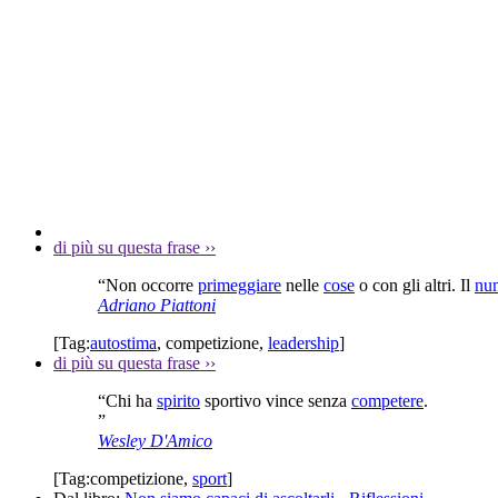
di più su questa frase
››
“Non occorre
primeggiare
nelle
cose
o con gli altri. Il
nu
Adriano Piattoni
[Tag:
autostima
,
competizione
,
leadership
]
di più su questa frase
››
“Chi ha
spirito
sportivo vince senza
competere
.
”
Wesley D'Amico
[Tag:
competizione
,
sport
]