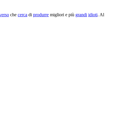
verso
che
cerca
di
produrre
migliori e più
grandi
idioti
. Al