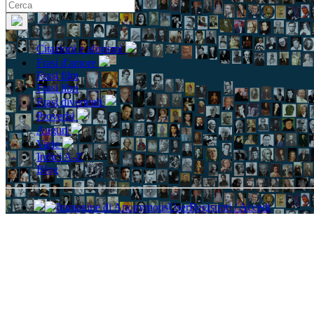
Citazioni e aforismi
Frasi d'amore
Frasi film
Frasi libri
Frasi divertenti
Proverbi
Auguri
Varie
Indici A-Z
Blog
Registrati / Accedi