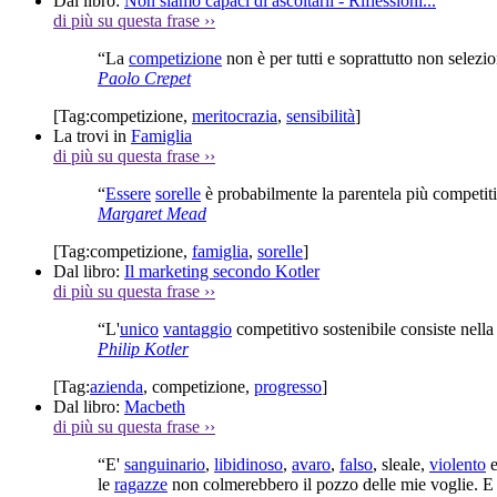
Dal libro:
Non siamo capaci di ascoltarli - Riflessioni...
di più su questa frase
››
“La
competizione
non è per tutti e soprattutto non selezi
Paolo Crepet
[Tag:
competizione
,
meritocrazia
,
sensibilità
]
La trovi in
Famiglia
di più su questa frase
››
“
Essere
sorelle
è probabilmente la parentela più competiti
Margaret Mead
[Tag:
competizione
,
famiglia
,
sorelle
]
Dal libro:
Il marketing secondo Kotler
di più su questa frase
››
“L'
unico
vantaggio
competitivo sostenibile consiste nell
Philip Kotler
[Tag:
azienda
,
competizione
,
progresso
]
Dal libro:
Macbeth
di più su questa frase
››
“E'
sanguinario
,
libidinoso
,
avaro
,
falso
, sleale,
violento
e
le
ragazze
non colmerebbero il pozzo delle mie voglie. E