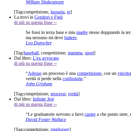
William Shakespeare
[Tag:
competizione
,
lussuria
,
re
]
La trovi in
Genitori e Figli
di più su questa frase
››
Se fossi in terza base e mia
madre
stesse doppiando la te
ma nessuno mi deve
battere
.
Leo Durocher
[Tag:
baseball
,
competizione
,
mamma
,
sport
]
Dal libro:
L'ex avvocato
di più su questa frase
››
“
Adesso
un processo è una
competizione
, con un
vincito
verità si perde nella
confusione
.”
John Grisham
[Tag:
competizione
,
processi
,
verità
]
Dal libro:
Infinite Jest
di più su questa frase
››
“Le graduatorie servono a farvi
capire
a che punto siete, 
David Foster Wallace
[Tag:
competizione
,
migliorare
]