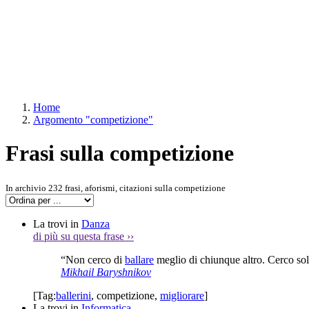
Home
Argomento "competizione"
Frasi sulla competizione
In archivio 232 frasi, aforismi, citazioni sulla competizione
La trovi in
Danza
di più su questa frase
››
“Non cerco di
ballare
meglio di chiunque altro. Cerco so
Mikhail Baryshnikov
[Tag:
ballerini
,
competizione
,
migliorare
]
La trovi in
Informatica